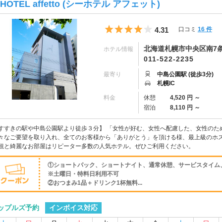
-HOTEL affetto (シーホテル アフェット)
5つ星のうち4
4.31
口コミ
16 件
北海道札幌市中央区南7条西
ホテル情報
011-522-2235
最寄り
中島公園駅 (徒歩3分)
札幌IC
料金
休憩
4,520 円 ～
宿泊
8,110 円 ～
すすきの駅や中島公園駅より徒歩３分】 「女性が好む、女性へ配慮した、女性のため
々なご要望を取り入れ、全てのお客様から「ありがとう」を頂ける様、最上級のホス
観と綺麗なお部屋はリピーター多数の人気ホテル。ぜひご利用ください。
①ショートパック、ショートナイト、通常休憩、サービスタイム、
※土曜日・特料日利用不可
②おつまみ1品＋ドリンク1杯無料...
インボイス対応
ップルズ予約