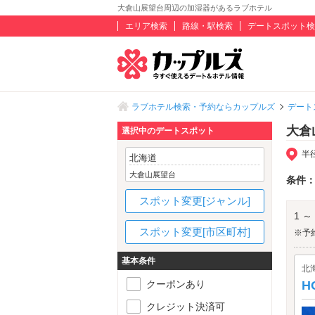
大倉山展望台周辺の加湿器があるラブホテル
エリア検索
路線・駅検索
デートスポット検
ラブホテル検索・予約ならカップルズ
デート
大倉
選択中のデートスポット
半
北海道
大倉山展望台
条件
スポット変更[ジャンル]
1 ～
スポット変更[市区町村]
※予
基本条件
北
クーポンあり
H
クレジット決済可