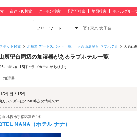
索
高速・IC検索
クーポン検索
予約可検索
地図検索
ホテルグルー
フリーワード
スポット検索
北海道 デートスポット一覧
大倉山展望台 ラブホテル
大倉山
山展望台周辺の加湿器があるラブホテル一覧
径6km圏内に15軒のラブホテルがあります
：
加湿器
 15件目 /
15件
約カレンダーは21:40時点の情報です
海道 札幌市手稲区富丘4条
OTEL NANA（ホテル ナナ）