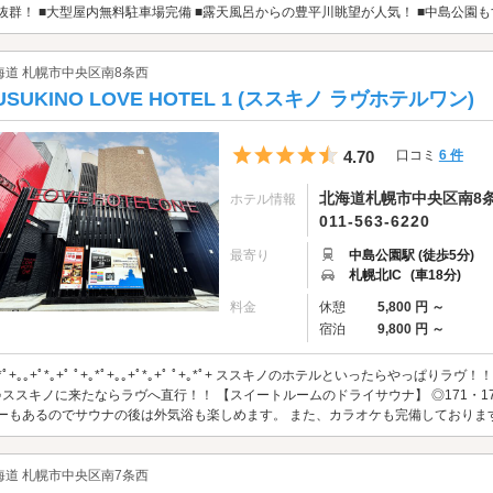
抜群！ ■大型屋内無料駐車場完備 ■露天風呂からの豊平川眺望が人気！ ■中島公園も
海道 札幌市中央区南8条西
USUKINO LOVE HOTEL 1 (ススキノ ラヴホテルワン)
5つ星のうち4.5
4.70
口コミ
6 件
北海道札幌市中央区南8条西4
ホテル情報
011-563-6220
最寄り
中島公園駅 (徒歩5分)
札幌北IC
(車18分)
料金
休憩
5,800 円 ～
宿泊
9,800 円 ～
｡*ﾟ+｡｡+ﾟ*｡+ﾟ ﾟ+｡*ﾟ+｡｡+ﾟ*｡+ﾟ ﾟ+｡*ﾟ+ ススキノのホテルといったらや
♪ススキノに来たならラヴへ直行！！ 【スイートルームのドライサウナ】 ◎171・
ーもあるのでサウナの後は外気浴も楽しめます。 また、カラオケも完備しております。
海道 札幌市中央区南7条西