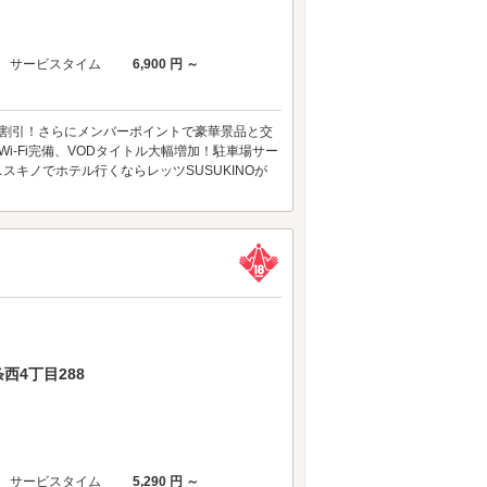
サービスタイム
6,900 円 ～
%割引！さらにメンバーポイントで豪華景品と交
-Fi完備、VODタイトル大幅増加！駐車場サー
スキノでホテル行くならレッツSUSUKINOが
西4丁目288
サービスタイム
5,290 円 ～