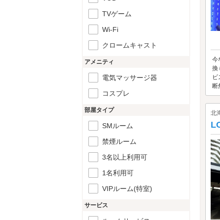
TVゲーム
Wi-Fi
クロームキャスト
今
アメニティ
換
電気マッサージ器
ビ
断
コスプレ
部屋タイプ
北
L
SMルーム
禁煙ルーム
3名以上利用可
1名利用可
VIPルーム(特室)
サービス