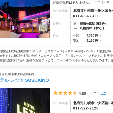
評価の投稿はありません。
口コミ - 件
北海道札幌市手稲区富丘4条
ホテル情報
011-683-7311
最寄り
稲積公園駅 (車5分)
札幌西IC
(車5分)
料金
休憩
4,370 円 ～
宿泊
5,190 円 ～
間限定予約特典実施中！平日サービスタイム3時～最大14時間￥2980～！宿泊は毎日
施中です♪ 2017年3月に全館リニューアル完了！「世界のベッド」と称され、世
快適な空間に！広い浴槽＆浴室テレビで、二人一緒の入浴もゆったり楽しめます。
海道 札幌市中央区南8条西
テル レッツ SUSUKINO
5つ星のうち4.5
4.80
口コミ
3 件
北海道札幌市中央区南8条西5
ホテル情報
011-522-2128