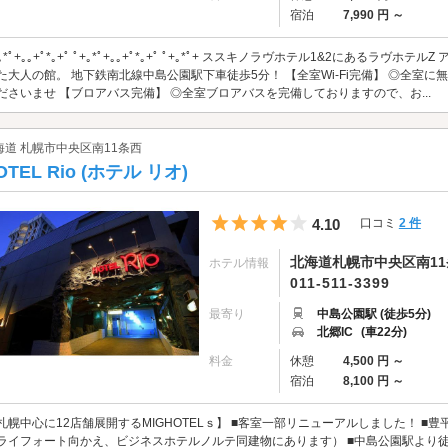
宿泊
7,990 円 ～
+｡*ﾟ+｡｡+ﾟ*｡+ﾟ ﾟ+｡*ﾟ+｡｡+ﾟ*｡+ﾟ ﾟ+｡*ﾟ+ ススキノラヴホテル1&2にある
た大人の館。 地下鉄南北線中島公園駅下車徒歩5分！ 【全室Wi-Fi完備】 ◎全室に
ださいませ 【ブロアバス完備】 ◎全室ブロアバスを完備しておりますので、お...
海道 札幌市中央区南11条西
OTEL Rio (ホテル リオ)
5つ星のうち4
4.10
口コミ
2 件
北海道札幌市中央区南11条
ホテル情報
011-511-3399
最寄り
中島公園駅 (徒歩5分)
北郷IC
(車22分)
料金
休憩
4,500 円 ～
宿泊
8,100 円 ～
札幌中心に12店舗展開するMIGHOTELｓ】 ■客室一部リニューアルしました！ ■
ライフォート向かえ、ビジネスホテルノルテ同建物にあります） ■中島公園駅より徒