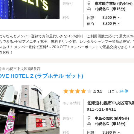
最寄り
東本願寺前駅 (徒歩4分)
札幌北IC
(車15分)
料金
休憩
3,500 円 ～
宿泊
8,800 円 ～
ならなんとメンバー登録でお部屋代いきなり5%割引！ご利用回数に応じて最大20
もできる♪全室アメニティ充実、無料ドリンク有、レンタルシャンプー等商品充実、Wi
スあり！ メンバー登録で室料5～20％OFF！メンバーポイントで景品交換できる！ス
然お得！
海道 札幌市中央区南8条西
OVE HOTEL Z (ラブホテル ゼット)
5つ星のうち4
4.34
口コミ
24 件
北海道札幌市中央区南8条
ホテル情報
011-511-8411
最寄り
中島公園駅 (徒歩5分)
札幌北IC
(車18分)
料金
休憩
3,990 円 ～