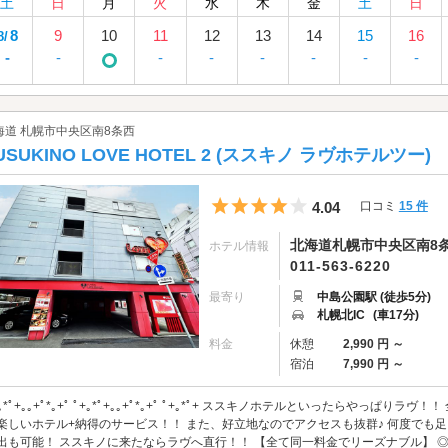
土
日
月
火
水
木
金
土
日
8
9
10
11
12
13
14
15
16
8/
-
-
-
-
-
-
-
-
海道 札幌市中央区南8条西
USUKINO LOVE HOTEL 2 (ススキノ ラヴホテルツー)
5つ星のうち4
4.04
口コミ
15 件
北海道札幌市中央区南8条西4
ホテル情報
011-563-6220
最寄り
中島公園駅 (徒歩5分)
札幌北IC
(車17分)
料金
休憩
2,990 円 ～
宿泊
7,990 円 ～
+｡*ﾟ+｡｡+ﾟ*｡+ﾟ ﾟ+｡*ﾟ+｡｡+ﾟ*｡+ﾟ ﾟ+｡*ﾟ+ ススキノホテルといったらやっ
楽しいホテル+納得のサービス！！ また、好立地なのでアクセスも抜群♪ 何度でも
出も可能！ ススキノに来たならラヴへ直行！！ 【全て同一料金でリーズナブル】 ◎シ