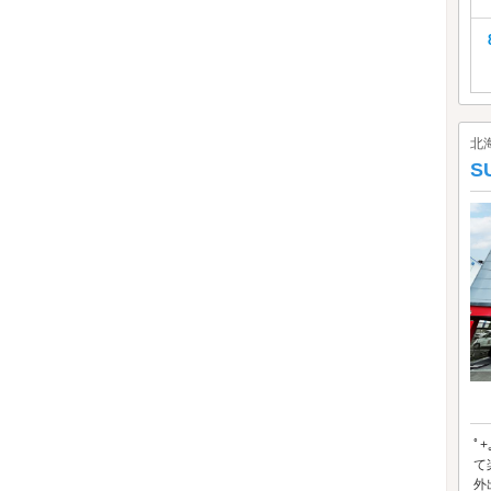
北
S
ﾟ
て
外