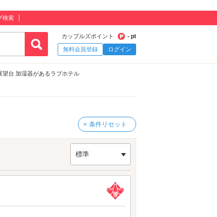
プ検索
カップルズポイント
- pt
無料会員登録
ログイン
展望台 加湿器があるラブホテル
× 条件リセット
標準