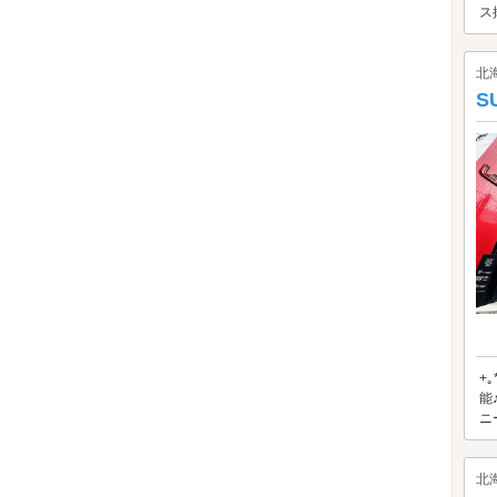
ス
北
S
+
能
ニ
北