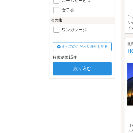
ルームサービス
女子会
ﾟ
その他
い
く
ワンガレージ
北
すべてのこだわり条件を見る
H
15
検索結果
件
【
ル