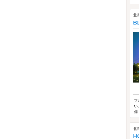
北
B
ブ
い
備
北
H