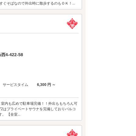
すぐそばなので外出時に散歩するのもＯＫ！...
-422-58
サービスタイム
6,300 円 ～
っぱりラヴ！！ 室内も広めで駐車場完備！！外出ももちろん可
172はプライベートサウナを完備しておりバルコ
 【全室...