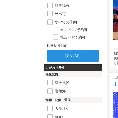
駐車場有
外出可
すべての予約
カップルズ予約可
電話・HP予約可
15
検索結果
件
期
実
り
こだわり条件
部屋設備
北
露天風呂
ホ
岩盤浴
音響・映像・通信
カラオケ
VOD