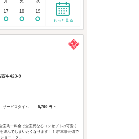
月
火
水
17
18
19
もっと見る
-423-9
サービスタイム
5,790 円 ～
ぱりラヴ！！ 全室均一料金で全室異なるコンセプトの可愛く
足を運んでしまいたくなります！！ 駐車場完備で
ョートタ...