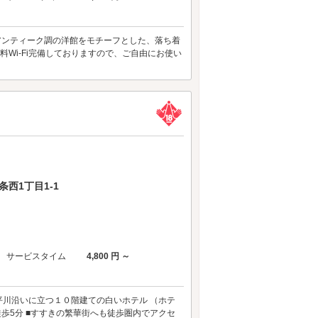
ラヴホテルZ アンティーク調の洋館をモチーフとした、落ち着
無料Wi-Fi完備しておりますので、ご自由にお使い
西1丁目1-1
サービスタイム
4,800 円 ～
豊平川沿いに立つ１０階建ての白いホテル （ホテ
歩5分 ■すすきの繁華街へも徒歩圏内でアクセ