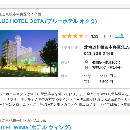
海道 札幌市中央区北15条西
LUE HOTEL OCTA (ブルーホテル オクタ)
5つ星のうち4
4.11
口コミ
30 件
北海道札幌市中央区北15条西
ホテル情報
011-738-2466
最寄り
桑園駅 (徒歩10分)
札幌北IC
(車14分)
料金
休憩
3,900 円 ～
宿泊
6,500 円 ～
ルーホテルオクタは全室に天然温泉を引いております。 全室に引かれた天然温泉を
。 ☆★ブルーホテルオクタのおすすめポイント☆★ ■全室かけ流し天然温泉のデザイ
 ■全室にクロームキャスト完備 ■デンモクカラオケ ※エコノミータイプは除く ■豊富で
海道 札幌市手稲区西宮の沢6条
OTEL WING (ホテル ウィング)