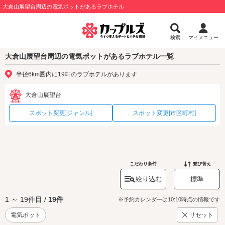
大倉山展望台周辺の電気ポットがあるラブホテル
検索
マイメニュー
大倉山展望台周辺の電気ポットがあるラブホテル一覧
半径6km圏内に19軒のラブホテルがあります
大倉山展望台
スポット変更[ジャンル]
スポット変更[市区町村]
こだわり条件
並び替え
絞り込む
標準
1 ～ 19件目 /
19件
※予約カレンダーは10:10時点の情報です
電気ポット
リセット