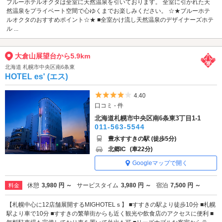
ブルーホテルオクタは全室に天然温泉を引いております。 全室に引かれた天
然温泉をプライベート空間で心ゆくまでお楽しみください。 ☆★ブルーホテ
ルオクタのおすすめポイント☆★ ■全室かけ流し天然温泉のデザイナーズホテ
ル ...
大倉山展望台から5.9km
北海道 札幌市中央区南6条東
HOTEL es' (エス)
5つ星のうち4
4.40
口コミ - 件
北海道札幌市中央区南6条東3丁目1-1
011-563-5544
豊水すすきの駅 (徒歩5分)
北郷IC
(車22分)
Googleマップで開く
休憩
3,980 円 ～
サービスタイム
3,980 円 ～
宿泊
7,500 円 ～
料金
【札幌中心に12店舗展開するMIGHOTELｓ】 ■すすきの駅より徒歩10分 ■札幌
駅より車で10分 ■すすきの繁華街からも近く観光や飲食店のアクセスに便利 ■