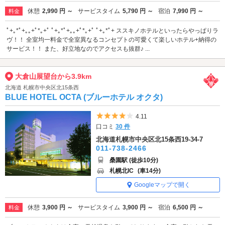
休憩
2,990 円 ～
サービスタイム
5,790 円 ～
宿泊
7,990 円 ～
料金
ﾟ+｡*ﾟ+｡｡+ﾟ*｡+ﾟ ﾟ+｡*ﾟ+｡｡+ﾟ*｡+ﾟ ﾟ+｡*ﾟ+ ススキノホテルといったらやっぱりラ
ヴ！！ 全室均一料金で全室異なるコンセプトの可愛くて楽しいホテル+納得の
サービス！！ また、好立地なのでアクセスも抜群♪ ...
大倉山展望台から3.9km
北海道 札幌市中央区北15条西
BLUE HOTEL OCTA (ブルーホテル オクタ)
5つ星のうち4
4.11
口コミ
30 件
北海道札幌市中央区北15条西19-34-7
011-738-2466
桑園駅 (徒歩10分)
札幌北IC
(車14分)
Googleマップで開く
休憩
3,900 円 ～
サービスタイム
3,900 円 ～
宿泊
6,500 円 ～
料金