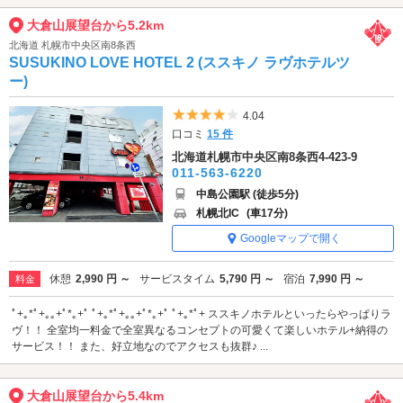
大倉山展望台から5.2km
北海道 札幌市中央区南8条西
SUSUKINO LOVE HOTEL 2 (ススキノ ラヴホテルツ
ー)
5つ星のうち4
4.04
口コミ
15 件
北海道札幌市中央区南8条西4-423-9
011-563-6220
中島公園駅 (徒歩5分)
札幌北IC
(車17分)
Googleマップで開く
休憩
2,990 円 ～
サービスタイム
5,790 円 ～
宿泊
7,990 円 ～
料金
ﾟ+｡*ﾟ+｡｡+ﾟ*｡+ﾟ ﾟ+｡*ﾟ+｡｡+ﾟ*｡+ﾟ ﾟ+｡*ﾟ+ ススキノホテルといったらやっぱりラ
ヴ！！ 全室均一料金で全室異なるコンセプトの可愛くて楽しいホテル+納得の
サービス！！ また、好立地なのでアクセスも抜群♪ ...
大倉山展望台から5.4km