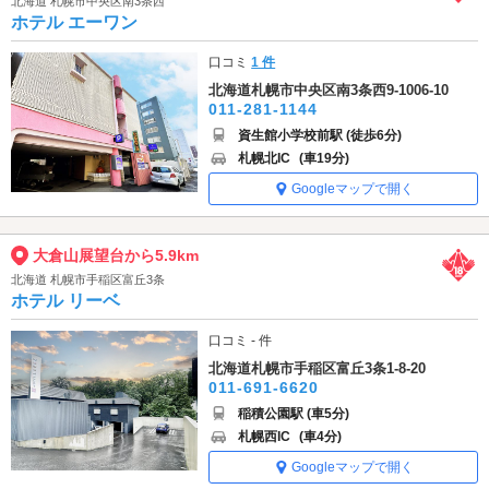
北海道 札幌市中央区南3条西
ホテル エーワン
口コミ
1 件
北海道札幌市中央区南3条西9-1006-10
011-281-1144
資生館小学校前駅 (徒歩6分)
札幌北IC
(車19分)
Googleマップで開く
大倉山展望台から5.9km
北海道 札幌市手稲区富丘3条
ホテル リーベ
口コミ - 件
北海道札幌市手稲区富丘3条1-8-20
011-691-6620
稲積公園駅 (車5分)
札幌西IC
(車4分)
Googleマップで開く