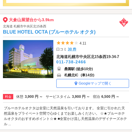
大倉山展望台から3.9km
北海道 札幌市中央区北15条西
BLUE HOTEL OCTA (ブルーホテル オクタ)
5つ星のうち4
4.11
口コミ
30 件
北海道札幌市中央区北15条西19-34-7
011-738-2466
桑園駅 (徒歩10分)
札幌北IC
(車14分)
Googleマップで開く
休憩
3,900 円 ～
サービスタイム
3,900 円 ～
宿泊
6,500 円 ～
料金
ブルーホテルオクタは全室に天然温泉を引いております。 全室に引かれた天
然温泉をプライベート空間で心ゆくまでお楽しみください。 ☆★ブルーホテ
ルオクタのおすすめポイント☆★ ■全室かけ流し天然温泉のデザイナーズホテ
ル ...