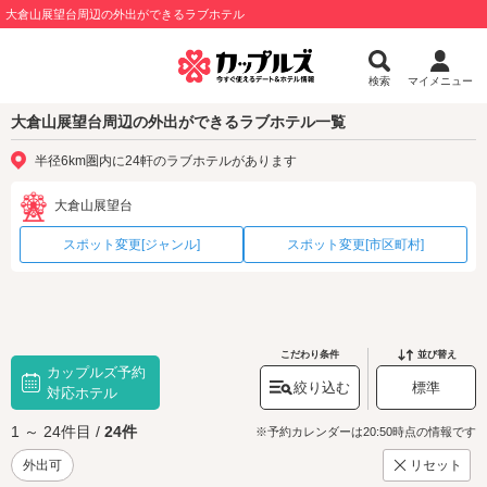
大倉山展望台周辺の外出ができるラブホテル
検索
マイメニュー
大倉山展望台周辺の外出ができるラブホテル一覧
半径6km圏内に24軒のラブホテルがあります
大倉山展望台
スポット変更[ジャンル]
スポット変更[市区町村]
こだわり条件
並び替え
カップルズ予約
絞り込む
標準
対応ホテル
1 ～ 24件目 /
24件
※予約カレンダーは20:50時点の情報です
外出可
リセット