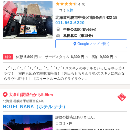
5つ星のうち4.5
4.70
口コミ
6 件
北海道札幌市中央区南8条西4-422-58
011-563-6220
中島公園駅 (徒歩5分)
札幌北IC
(車18分)
Googleマップで開く
休憩
5,800 円 ～
サービスタイム
6,300 円 ～
宿泊
9,800 円 ～
料金
+｡*ﾟ+｡｡+ﾟ*｡+ﾟ ﾟ+｡*ﾟ+｡｡+ﾟ*｡+ﾟ ﾟ+｡*ﾟ+ ススキノのホテルといったらやっぱり
ラヴ！！ 室内も広めで駐車場完備！！外出ももちろん可能♪ススキノに来たな
らラヴへ直行！！ 【スイートルームのドライサウナ...
大倉山展望台から5.9km
北海道 札幌市手稲区富丘4条
HOTEL NANA（ホテル ナナ）
評価の投稿はありません。
口コミ - 件