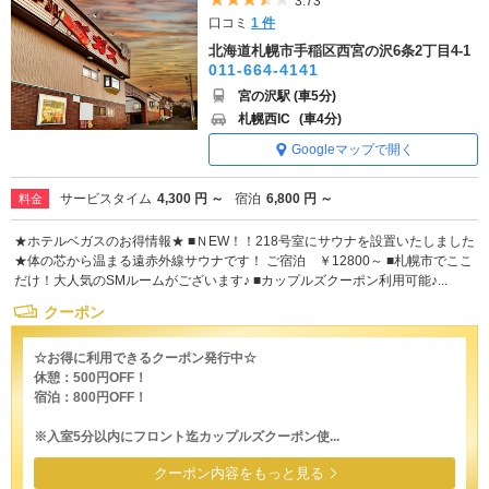
5つ星のうち3.5
3.73
口コミ
1 件
北海道札幌市手稲区西宮の沢6条2丁目4-1
011-664-4141
宮の沢駅 (車5分)
札幌西IC
(車4分)
Googleマップで開く
サービスタイム
4,300 円 ～
宿泊
6,800 円 ～
料金
★ホテルベガスのお得情報★ ■ＮEW！！218号室にサウナを設置いたしました
★体の芯から温まる遠赤外線サウナです！ ご宿泊 ￥12800～ ■札幌市でここ
だけ！大人気のSMルームがございます♪ ■カップルズクーポン利用可能♪...
クーポン
☆お得に利用できるクーポン発行中☆
休憩：500円OFF！
宿泊：800円OFF！
※入室5分以内にフロント迄カップルズクーポン使...
クーポン内容をもっと見る