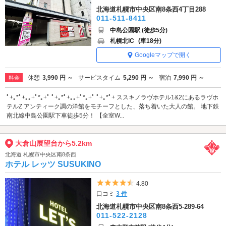
北海道札幌市中央区南8条西4丁目288
011-511-8411
中島公園駅 (徒歩5分)
札幌北IC
(車18分)
Googleマップで開く
休憩
3,990 円 ～
サービスタイム
5,290 円 ～
宿泊
7,990 円 ～
料金
ﾟ+｡*ﾟ+｡｡+ﾟ*｡+ﾟ ﾟ+｡*ﾟ+｡｡+ﾟ*｡+ﾟ ﾟ+｡*ﾟ+ ススキノラヴホテル1&2にあるラヴホ
テルZ アンティーク調の洋館をモチーフとした、落ち着いた大人の館。 地下鉄
南北線中島公園駅下車徒歩5分！ 【全室W...
大倉山展望台から5.2km
北海道 札幌市中央区南8条西
ホテル レッツ SUSUKINO
5つ星のうち4.5
4.80
口コミ
3 件
北海道札幌市中央区南8条西5-289-64
011-522-2128