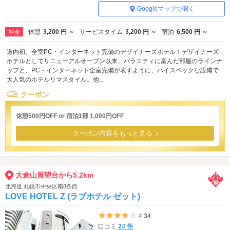
Googleマップで開く
休憩
3,200 円 ～
サービスタイム
3,200 円 ～
宿泊
6,500 円 ～
料金
道内初、全室PC・インターネット完備のデザイナーズホテル！デザイナーズ
ホテルとしてリニューアルオープン以来、バラエティに富んだ部屋のラインナ
ップと、PC・インターネット全室完備が表すように、ハイスペックな設備で
大人気のホテルリマスタイル。他...
クーポン
休憩500円OFF or 宿泊1部 1,000円OFF
クーポン内容をもっと見る
大倉山展望台から5.2km
北海道 札幌市中央区南8条西
LOVE HOTEL Z (ラブホテル ゼット)
5つ星のうち4
4.34
口コミ
24 件