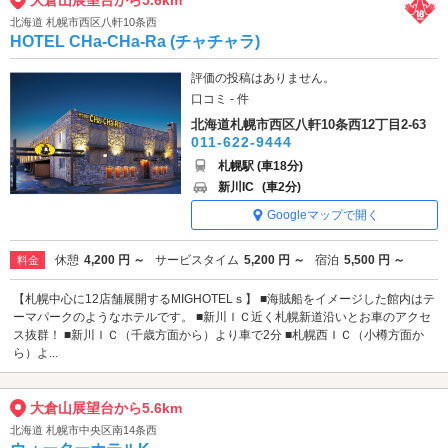
大倉山展望台から5.6km
北海道 札幌市西区八軒10条西
HOTEL CHa-CHa-Ra (チャチャラ)
評価の投稿はありません。
口コミ - 件
北海道札幌市西区八軒10条西12丁目2-63
011-622-9444
札幌駅 (車18分)
新川IC
(車2分)
Googleマップで開く
休憩
4,200 円 ～
サービスタイム
5,200 円 ～
宿泊
5,500 円 ～
料金
【札幌中心に12店舗展開するMIGHOTELｓ】 ■海賊船をイメージした館内はテ
ーマパークのようなホテルです。 ■新川ＩＣ近く札幌新道沿いとお車のアクセ
ス抜群！ ■新川ＩＣ（千歳方面から）より車で2分 ■札幌西ＩＣ（小樽方面か
ら）よ...
大倉山展望台から5.6km
北海道 札幌市中央区南14条西