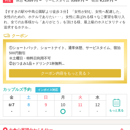
休憩
4,520 円 ～
サービスタイム
5,020 円 ～
宿泊
8,110 円 ～
料金
【すすきの駅や中島公園駅より徒歩３分】 「女性が好む、女性へ配慮した、
女性のための、ホテルでありたい･･･」 女性に喜ばれる様々なご要望を取り入
れ、全てのお客様から「ありがとう」を頂ける様、最上級のホスピタリティを
追求するホテル...
クーポン
①ショートパック、ショートナイト、通常休憩、サービスタイム、宿泊
500円割引
※土曜日・特料日利用不可
②おつまみ1品＋ドリンク1杯無料...
クーポン内容をもっと見る
カップルズ予約
インボイス対応
金
土
日
月
火
水
7
8
9
10
11
12
8/
-
-
-
-
-
もっと見る