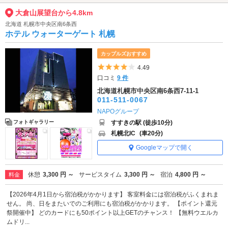
大倉山展望台から4.8km
北海道 札幌市中央区南6条西
ホテル ウォーターゲート 札幌
カップルズおすすめ
5つ星のうち4
4.49
口コミ
9 件
北海道札幌市中央区南6条西7-11-1
011-511-0067
NAPOグループ
すすきの駅 (徒歩10分)
フォトギャラリー
札幌北IC
(車20分)
Googleマップで開く
休憩
3,300 円 ～
サービスタイム
3,300 円 ～
宿泊
4,800 円 ～
料金
【2026年4月1日から宿泊税がかかります】 客室料金には宿泊税がふくまれま
せん。 尚、日をまたいでのご利用にも宿泊税がかかります。 【ポイント還元
祭開催中】 どのカードにも50ポイント以上GETのチャンス！ 【無料ウエルカ
ムドリ...