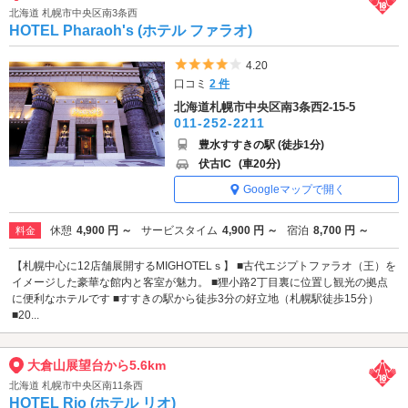
北海道 札幌市中央区南3条西
HOTEL Pharaoh's (ホテル ファラオ)
5つ星のうち4
4.20
口コミ
2 件
北海道札幌市中央区南3条西2-15-5
011-252-2211
豊水すすきの駅 (徒歩1分)
伏古IC
(車20分)
Googleマップで開く
休憩
4,900 円 ～
サービスタイム
4,900 円 ～
宿泊
8,700 円 ～
料金
【札幌中心に12店舗展開するMIGHOTELｓ】 ■古代エジプトファラオ（王）を
イメージした豪華な館内と客室が魅力。 ■狸小路2丁目裏に位置し観光の拠点
に便利なホテルです ■すすきの駅から徒歩3分の好立地（札幌駅徒歩15分）
■20...
大倉山展望台から5.6km
北海道 札幌市中央区南11条西
HOTEL Rio (ホテル リオ)