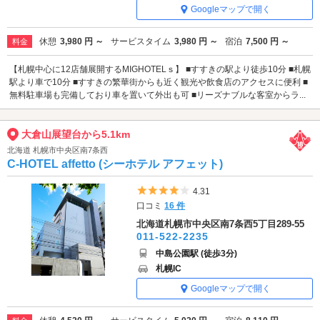
Googleマップで開く
休憩
3,980 円 ～
サービスタイム
3,980 円 ～
宿泊
7,500 円 ～
料金
【札幌中心に12店舗展開するMIGHOTELｓ】 ■すすきの駅より徒歩10分 ■札幌
駅より車で10分 ■すすきの繁華街からも近く観光や飲食店のアクセスに便利 ■
無料駐車場も完備しており車を置いて外出も可 ■リーズナブルな客室からラ...
大倉山展望台から5.1km
北海道 札幌市中央区南7条西
C-HOTEL affetto (シーホテル アフェット)
5つ星のうち4
4.31
口コミ
16 件
北海道札幌市中央区南7条西5丁目289-55
011-522-2235
中島公園駅 (徒歩3分)
札幌IC
Googleマップで開く