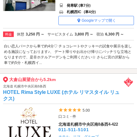
発寒駅 (車7分)
札幌西IC
(車4分)
Googleマップで開く
休憩
3,250 円 ～
サービスタイム
3,800 円 ～
宿泊
6,300 円 ～
料金
白い恋人パークから車で約4分♡ チョコレートやクッキーの試食や展示を楽し
める施設になっております♪、 デート帰りやお出かけ帰りにバッチリな立地と
なりますので、是非ホテルアーデンをご利用ください☆ さらに宮の沢駅から
車で約5分・札幌西イ...
大倉山展望台から5.2km
北海道 札幌市中央区南8条西
HOTEL Rima Style LUXE (ホテル リマスタイル リュ
クス)
5つ星のうち5
5.00
口コミ - 件
北海道札幌市中央区南8条西4-422
011-511-5101
ホテル リマ グループ