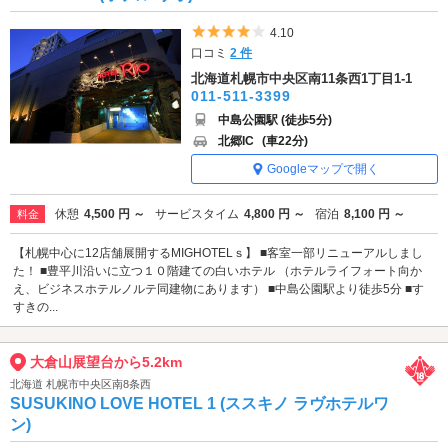
5つ星のうち4
4.10
口コミ
2 件
北海道札幌市中央区南11条西1丁目1-1
011-511-3399
中島公園駅 (徒歩5分)
北郷IC
(車22分)
Googleマップで開く
休憩
4,500 円 ～
サービスタイム
4,800 円 ～
宿泊
8,100 円 ～
料金
【札幌中心に12店舗展開するMIGHOTELｓ】 ■客室一部リニューアルしまし
た！ ■豊平川沿いに立つ１０階建ての白いホテル （ホテルライフォート向か
え、ビジネスホテルノルテ同建物にあります） ■中島公園駅より徒歩5分 ■す
すきの...
大倉山展望台から5.2km
北海道 札幌市中央区南8条西
SUSUKINO LOVE HOTEL 1 (ススキノ ラヴホテルワ
ン)