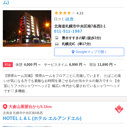
ム)
5つ星のうち4
4.33
口コミ
18 件
北海道札幌市中央区南7条西2-1
011-511-1987
豊水すすきの駅 (徒歩3分)
札幌北IC
(車17分)
Googleマップで開く
休憩
4,000 円 ～
サービスタイム
6,990 円 ～
宿泊
11,690 円 ～
料金
【禁煙ルーム完備】 禁煙ルームをフロアごとに完備しています。 たばこの臭
いが気になる方でも素敵なお時間を過ごせるのが当ホテルの魅力です☆ 【全
室にリファのシャワーヘッド】 幅広い年代から愛されているシャワーヘッド
です♡ 多機能...
大倉山展望台から5.1km
北海道 札幌市中央区南8条西
HOTEL L & L (ホテル エルアンドエル)