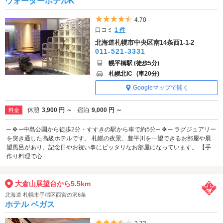
ウォーターホテルK
5つ星のうち4.5
4.70
口コミ
1 件
北海道札幌市中央区南14条西1-1-2
011-521-3331
幌平橋駅 (徒歩5分)
札幌北IC
(車20分)
Googleマップで開く
休憩
3,900 円 ～
宿泊
9,000 円 ～
料金
─ ✥ ─中島公園から徒歩2分・すすきの駅から車で約5分─ ✥ ─ ラグジュアリー
を突き通した高級ホテルです。 札幌の夜景、豊平川を一望できるお部屋や展
望風呂があり、記念日やお祝い事にピッタリなお部屋になっています。 【手
作り料理で心...
大倉山展望台から5.5km
北海道 札幌市手稲区西宮の沢6条
ホテル ベガス