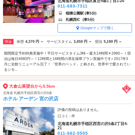
北海道札幌市手稲区富丘4条1丁目1-20
011-683-7311
稲積公園駅 (車5分)
札幌西IC
(車5分)
Googleマップで開く
休憩
4,370 円 ～
サービスタイム
3,450 円 ～
宿泊
5,190 円 ～
料金
期間限定予約特典実施中！平日サービスタイム3時～最大14時間￥2980～！宿
泊は毎日4980円～！12時間と16時間の滞在保障プラン実施中です♪ 2017年3
月に全館リニューアル完了！「世界のベッド」と称され、世界中で愛されてい
るシモ...
大倉山展望台から5.5km
北海道 札幌市手稲区西宮の沢6条
ホテル アーデン 宮の沢店
評価の投稿はありません。
口コミ - 件
北海道札幌市手稲区西宮の沢6条2丁目4-
21
011-662-0505