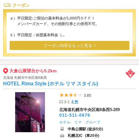
クーポン
ａ）平日限定:ご宿泊の基本料金が1,000円ＯＦＦ！
メンバーズカード、その他割引券との併用不可。
ｂ）平日限定：休憩基本料金（...
クーポン内容をもっと見る
大倉山展望台から5.2km
北海道 札幌市中央区南8条西
HOTEL Rima Style (ホテル リマ スタイル)
5つ星のうち3.5
3.85
口コミ
4 件
北海道札幌市中央区南8条西5-289
011-511-0676
ホテル リマ グループ
中島公園駅 (徒歩5分)
札幌北IC
(車20分)