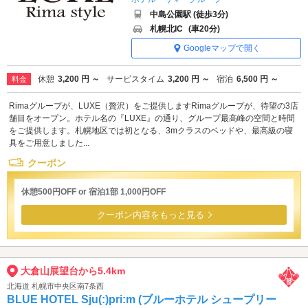
中島公園駅 (徒歩3分)
札幌北IC
(車20分)
Googleマップで開く
休憩
3,200 円 ～
サービスタイム
3,200 円 ～
宿泊
6,500 円 ～
料金
Rimaグループが、LUXE（贅沢）をご提供しますRimaグループが、待望の3店
舗目をオープン。ホテル名の『LUXE』の通り、グループ最高峰の空間と時間
をご提供します。札幌地区では初となる、3mクラスのベッドや、最高級の寝
具をご用意しました...
クーポン
休憩500円OFF or 宿泊1部 1,000円OFF
クーポン内容をもっと見る
大倉山展望台から5.4km
北海道 札幌市中央区南7条西
BLUE HOTEL Sju(:)pri:m (ブルーホテル シュープリー