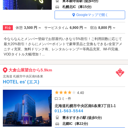
東本願寺前駅 (徒歩4分)
札幌北IC
(車15分)
Googleマップで開く
休憩
3,500 円 ～
サービスタイム
6,900 円 ～
宿泊
8,800 円 ～
料金
今ならなんとメンバー登録でお部屋代いきなり5%割引！ご利用回数に応じて
最大20%割引！さらにメンバーポイントで豪華景品と交換もできる♪全室アメ
ニティ充実、無料ドリンク有、レンタルシャンプー等商品充実、Wi-Fi完備、
VODタイトル大幅増加！...
大倉山展望台から5.9km
北海道 札幌市中央区南6条東
HOTEL es' (エス)
5つ星のうち4
4.40
口コミ - 件
北海道札幌市中央区南6条東3丁目1-1
011-563-5544
豊水すすきの駅 (徒歩5分)
北郷IC
(車22分)