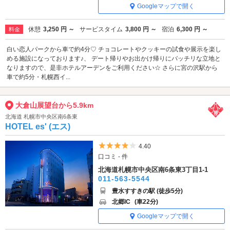
Googleマップで開く
休憩
3,250 円 ～
サービスタイム
3,800 円 ～
宿泊
6,300 円 ～
料金
白い恋人パークから車で約4分♡ チョコレートやクッキーの試食や展示を楽し
める施設になっております♪、 デート帰りやお出かけ帰りにバッチリな立地と
なりますので、是非ホテルアーデンをご利用ください☆ さらに宮の沢駅から
車で約5分・札幌西イ...
大倉山展望台から5.9km
北海道 札幌市中央区南6条東
HOTEL es' (エス)
5つ星のうち4
4.40
口コミ - 件
北海道札幌市中央区南6条東3丁目1-1
011-563-5544
豊水すすきの駅 (徒歩5分)
北郷IC
(車22分)
Googleマップで開く