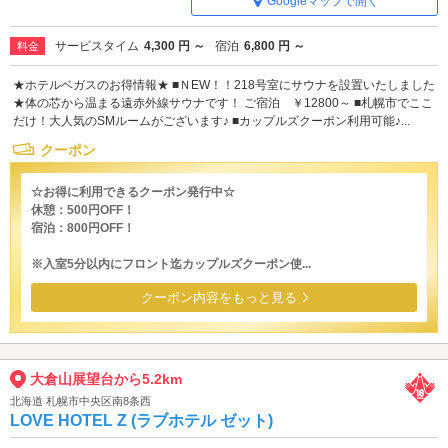
Googleマップで開く
サービスタイム
4,300 円 ～
宿泊
6,800 円 ～
料金
★ホテルベガスのお得情報★ ■ＮEW！！218号室にサウナを設置いたしました
★体の芯から温まる遠赤外線サウナです！ ご宿泊 ￥12800～ ■札幌市でここ
だけ！大人気のSMルームがございます♪ ■カップルズクーポン利用可能♪...
クーポン
☆お得に利用できるクーポン発行中☆
休憩：500円OFF！
宿泊：800円OFF！
※入室5分以内にフロント迄カップルズクーポン使...
クーポン内容をもっと見る
大倉山展望台から5.2km
北海道 札幌市中央区南8条西
LOVE HOTEL Z (ラブホテル ゼット)