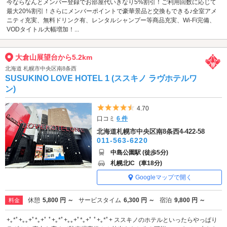
今ならなんとメンバー登録でお部屋代いきなり5%割引！ご利用回数に応じて
最大20%割引！さらにメンバーポイントで豪華景品と交換もできる♪全室アメ
ニティ充実、無料ドリンク有、レンタルシャンプー等商品充実、Wi-Fi完備、
VODタイトル大幅増加！...
大倉山展望台から5.2km
北海道 札幌市中央区南8条西
SUSUKINO LOVE HOTEL 1 (ススキノ ラヴホテルワ
ン)
5つ星のうち4.5
4.70
口コミ
6 件
北海道札幌市中央区南8条西4-422-58
011-563-6220
中島公園駅 (徒歩5分)
札幌北IC
(車18分)
Googleマップで開く
休憩
5,800 円 ～
サービスタイム
6,300 円 ～
宿泊
9,800 円 ～
料金
+｡*ﾟ+｡｡+ﾟ*｡+ﾟ ﾟ+｡*ﾟ+｡｡+ﾟ*｡+ﾟ ﾟ+｡*ﾟ+ ススキノのホテルといったらやっぱり