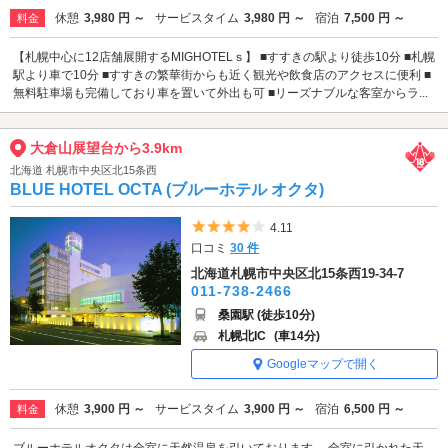
休憩
3,980 円 ～
サービスタイム
3,980 円 ～
宿泊
7,500 円 ～
料金
【札幌中心に12店舗展開するMIGHOTELｓ】 ■すすきの駅より徒歩10分 ■札幌
駅より車で10分 ■すすきの繁華街からも近く観光や飲食店のアクセスに便利 ■
無料駐車場も完備しており車を置いて外出も可 ■リーズナブルな客室からラ...
大倉山展望台から3.9km
北海道 札幌市中央区北15条西
BLUE HOTEL OCTA (ブルーホテル オクタ)
5つ星のうち4
4.11
口コミ
30 件
北海道札幌市中央区北15条西19-34-7
011-738-2466
桑園駅 (徒歩10分)
札幌北IC
(車14分)
Googleマップで開く
休憩
3,900 円 ～
サービスタイム
3,900 円 ～
宿泊
6,500 円 ～
料金