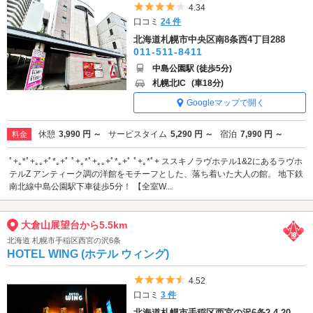
5つ星のうち4
4.34
口コミ
24 件
北海道札幌市中央区南8条西4丁目288
011-511-8411
中島公園駅 (徒歩5分)
札幌北IC
(車18分)
Googleマップで開く
休憩
3,990 円 ～
サービスタイム
5,290 円 ～
宿泊
7,990 円 ～
料金
ﾟ+｡*ﾟ+｡｡+ﾟ*｡+ﾟ ﾟ+｡*ﾟ+｡｡+ﾟ*｡+ﾟ ﾟ+｡*ﾟ+ ススキノラヴホテル1&2にあるラヴホ
テルZ アンティーク調の洋館をモチーフとした、落ち着いた大人の館。 地下鉄
南北線中島公園駅下車徒歩5分！ 【全室W...
大倉山展望台から5.5km
北海道 札幌市手稲区西宮の沢6条
HOTEL WING (ホテル ウィング)
5つ星のうち4.5
4.52
口コミ
3 件
北海道札幌市手稲区西宮の沢6条2-4-20