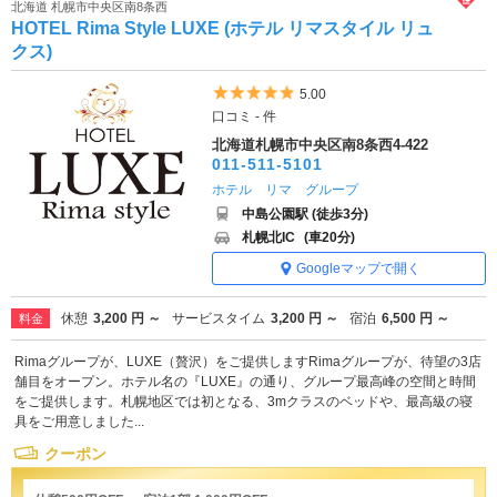
北海道 札幌市中央区南8条西
HOTEL Rima Style LUXE (ホテル リマスタイル リュ
クス)
5つ星のうち5
5.00
口コミ - 件
北海道札幌市中央区南8条西4-422
011-511-5101
ホテル リマ グループ
中島公園駅 (徒歩3分)
札幌北IC
(車20分)
Googleマップで開く
休憩
3,200 円 ～
サービスタイム
3,200 円 ～
宿泊
6,500 円 ～
料金
Rimaグループが、LUXE（贅沢）をご提供しますRimaグループが、待望の3店
舗目をオープン。ホテル名の『LUXE』の通り、グループ最高峰の空間と時間
をご提供します。札幌地区では初となる、3mクラスのベッドや、最高級の寝
具をご用意しました...
クーポン