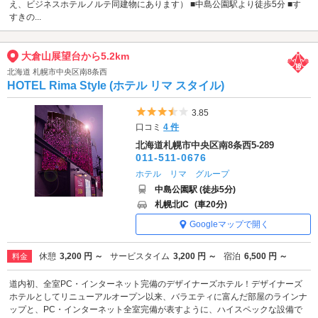
え、ビジネスホテルノルテ同建物にあります） ■中島公園駅より徒歩5分 ■す
すきの...
大倉山展望台から5.2km
北海道 札幌市中央区南8条西
HOTEL Rima Style (ホテル リマ スタイル)
5つ星のうち3.5
3.85
口コミ
4 件
北海道札幌市中央区南8条西5-289
011-511-0676
ホテル リマ グループ
中島公園駅 (徒歩5分)
札幌北IC
(車20分)
Googleマップで開く
休憩
3,200 円 ～
サービスタイム
3,200 円 ～
宿泊
6,500 円 ～
料金
道内初、全室PC・インターネット完備のデザイナーズホテル！デザイナーズ
ホテルとしてリニューアルオープン以来、バラエティに富んだ部屋のラインナ
ップと、PC・インターネット全室完備が表すように、ハイスペックな設備で