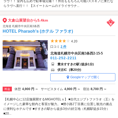
ラヴ！！ 室内も広めで駐車場完備！！外出ももちろん可能♪ススキノに来たな
らラヴへ直行！！ 【スイートルームのドライサウナ...
大倉山展望台から5.4km
北海道 札幌市中央区南3条西
HOTEL Pharaoh's (ホテル ファラオ)
5つ星のうち4
4.20
口コミ
2 件
北海道札幌市中央区南3条西2-15-5
011-252-2211
豊水すすきの駅 (徒歩1分)
伏古IC
(車20分)
Googleマップで開く
休憩
4,900 円 ～
サービスタイム
4,900 円 ～
宿泊
8,700 円 ～
料金
【札幌中心に12店舗展開するMIGHOTELｓ】 ■古代エジプトファラオ（王）を
イメージした豪華な館内と客室が魅力。 ■狸小路2丁目裏に位置し観光の拠点
に便利なホテルです ■すすきの駅から徒歩3分の好立地（札幌駅徒歩15分）
■20...