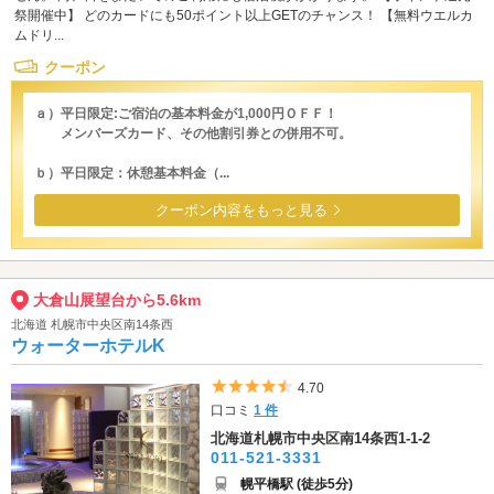
祭開催中】 どのカードにも50ポイント以上GETのチャンス！ 【無料ウエルカ
ムドリ...
クーポン
ａ）平日限定:ご宿泊の基本料金が1,000円ＯＦＦ！
メンバーズカード、その他割引券との併用不可。
ｂ）平日限定：休憩基本料金（...
クーポン内容をもっと見る
大倉山展望台から5.6km
北海道 札幌市中央区南14条西
ウォーターホテルK
5つ星のうち4.5
4.70
口コミ
1 件
北海道札幌市中央区南14条西1-1-2
011-521-3331
幌平橋駅 (徒歩5分)