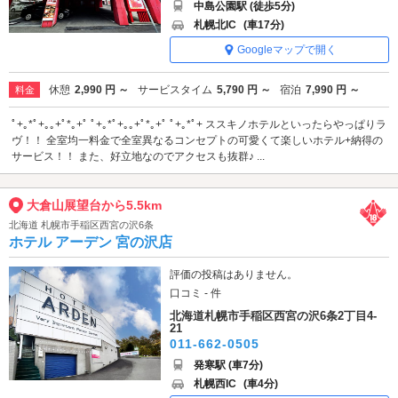
中島公園駅 (徒歩5分)
札幌北IC
(車17分)
Googleマップで開く
休憩
2,990 円 ～
サービスタイム
5,790 円 ～
宿泊
7,990 円 ～
料金
ﾟ+｡*ﾟ+｡｡+ﾟ*｡+ﾟ ﾟ+｡*ﾟ+｡｡+ﾟ*｡+ﾟ ﾟ+｡*ﾟ+ ススキノホテルといったらやっぱりラ
ヴ！！ 全室均一料金で全室異なるコンセプトの可愛くて楽しいホテル+納得の
サービス！！ また、好立地なのでアクセスも抜群♪ ...
大倉山展望台から5.5km
北海道 札幌市手稲区西宮の沢6条
ホテル アーデン 宮の沢店
評価の投稿はありません。
口コミ - 件
北海道札幌市手稲区西宮の沢6条2丁目4-
21
011-662-0505
発寒駅 (車7分)
札幌西IC
(車4分)