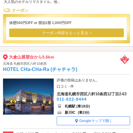
大人気のホテルリマスタイル。他...
クーポン
休憩500円OFF or 宿泊1部 1,000円OFF
クーポン内容をもっと見る
大倉山展望台から5.6km
北海道 札幌市西区八軒10条西
HOTEL CHa-CHa-Ra (チャチャラ)
評価の投稿はありません。
口コミ - 件
北海道札幌市西区八軒10条西12丁目2-63
011-622-9444
札幌駅 (車18分)
新川IC
(車2分)
Googleマップで開く