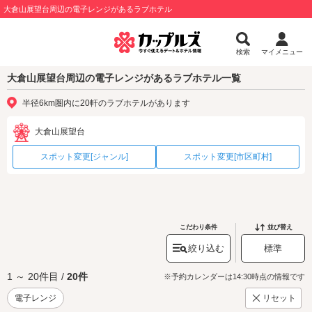
大倉山展望台周辺の電子レンジがあるラブホテル
検索
マイメニュー
大倉山展望台周辺の電子レンジがあるラブホテル一覧
半径6km圏内に20軒のラブホテルがあります
大倉山展望台
スポット変更[ジャンル]
スポット変更[市区町村]
こだわり条件
並び替え
絞り込む
標準
1 ～ 20件目 /
20件
※予約カレンダーは14:30時点の情報です
電子レンジ
リセット