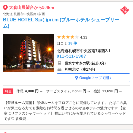
大倉山展望台から5.4km
北海道 札幌市中央区南7条西
BLUE HOTEL Sju(:)pri:m (ブルーホテル シュープリー
ム)
5つ星のうち4
4.33
口コミ
18 件
北海道札幌市中央区南7条西2-1
011-511-1987
豊水すすきの駅 (徒歩3分)
札幌北IC
(車17分)
Googleマップで開く
休憩
4,000 円 ～
サービスタイム
6,990 円 ～
宿泊
11,690 円 ～
料金
【禁煙ルーム完備】 禁煙ルームをフロアごとに完備しています。 たばこの臭
いが気になる方でも素敵なお時間を過ごせるのが当ホテルの魅力です☆ 【全
室にリファのシャワーヘッド】 幅広い年代から愛されているシャワーヘッド
です♡ 多機能...