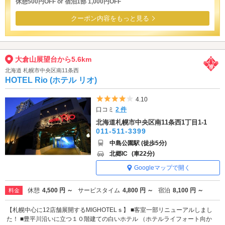
休憩500円OFF or 宿泊1部 1,000円OFF
クーポン内容をもっと見る
大倉山展望台から5.6km
北海道 札幌市中央区南11条西
HOTEL Rio (ホテル リオ)
5つ星のうち4
4.10
口コミ
2 件
北海道札幌市中央区南11条西1丁目1-1
011-511-3399
中島公園駅 (徒歩5分)
北郷IC
(車22分)
Googleマップで開く
休憩
4,500 円 ～
サービスタイム
4,800 円 ～
宿泊
8,100 円 ～
料金
【札幌中心に12店舗展開するMIGHOTELｓ】 ■客室一部リニューアルしまし
た！ ■豊平川沿いに立つ１０階建ての白いホテル （ホテルライフォート向か