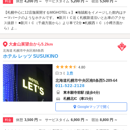
休憩
4,200 円 ～
サービスタイム
5,200 円 ～
宿泊
5,500 円 ～
料金
【札幌中心に12店舗展開するMIGHOTELｓ】 ■海賊船をイメージした館内はテ
ーマパークのようなホテルです。 ■新川ＩＣ近く札幌新道沿いとお車のアクセ
ス抜群！ ■新川ＩＣ（千歳方面から）より車で2分 ■札幌西ＩＣ（小樽方面か
ら）よ...
大倉山展望台から5.2km
北海道 札幌市中央区南8条西
ホテル レッツ SUSUKINO
5つ星のうち4.5
4.80
口コミ
3 件
北海道札幌市中央区南8条西5-289-64
011-522-2128
東本願寺前駅 (徒歩4分)
札幌北IC
(車15分)
Googleマップで開く
休憩
3,500 円 ～
サービスタイム
6,900 円 ～
宿泊
8,800 円 ～
料金