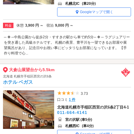
札幌北IC
(車20分)
Googleマップで開く
休憩
3,900 円 ～
宿泊
9,000 円 ～
料金
─ ✥ ─中島公園から徒歩2分・すすきの駅から車で約5分─ ✥ ─ ラグジュアリー
を突き通した高級ホテルです。 札幌の夜景、豊平川を一望できるお部屋や展
望風呂があり、記念日やお祝い事にピッタリなお部屋になっています。 【手
作り料理で心...
大倉山展望台から5.5km
北海道 札幌市手稲区西宮の沢6条
ホテル ベガス
5つ星のうち3.5
3.73
口コミ
1 件
北海道札幌市手稲区西宮の沢6条2丁目4-1
011-664-4141
宮の沢駅 (車5分)
札幌西IC
(車4分)