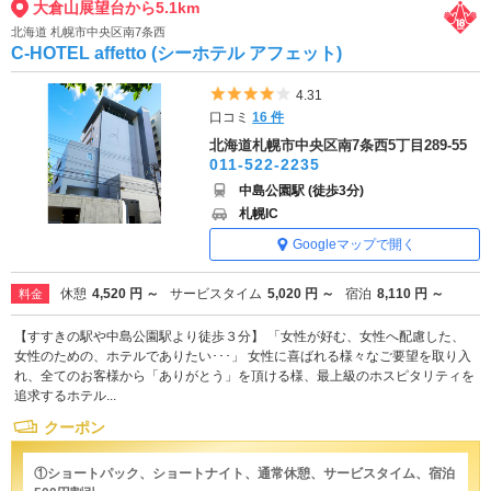
大倉山展望台から5.1km
北海道 札幌市中央区南7条西
C-HOTEL affetto (シーホテル アフェット)
5つ星のうち4
4.31
口コミ
16 件
北海道札幌市中央区南7条西5丁目289-55
011-522-2235
中島公園駅 (徒歩3分)
札幌IC
Googleマップで開く
休憩
4,520 円 ～
サービスタイム
5,020 円 ～
宿泊
8,110 円 ～
料金
【すすきの駅や中島公園駅より徒歩３分】 「女性が好む、女性へ配慮した、
女性のための、ホテルでありたい･･･」 女性に喜ばれる様々なご要望を取り入
れ、全てのお客様から「ありがとう」を頂ける様、最上級のホスピタリティを
追求するホテル...
クーポン
①ショートパック、ショートナイト、通常休憩、サービスタイム、宿泊