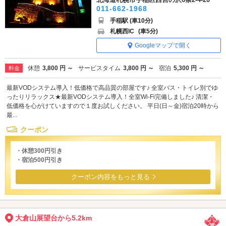
011-662-1968
手稲駅 (車10分)
札幌西IC
(車5分)
Googleマップで開く
休憩
3,800 円 ～
サービスタイム
3,800 円 ～
宿泊
5,300 円 ～
料金
最新VODシステム導入！低価格で高品質の部屋です♪ 全室バス・トイレ別でゆ
ったりリラックス★最新VODシステム導入！全室Wi-Fi完備しました♪ 清潔・
低価格を心がけていますので１度お試しください。 平日(日～金)宿泊20時から
最...
クーポン
・休憩300円引き
・宿泊500円引き
クーポン内容をもっと見る
大倉山展望台から5.2km