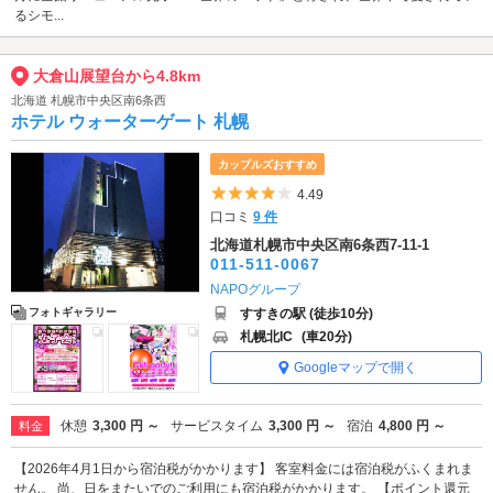
るシモ...
大倉山展望台から4.8km
北海道 札幌市中央区南6条西
ホテル ウォーターゲート 札幌
カップルズおすすめ
5つ星のうち4
4.49
口コミ
9 件
北海道札幌市中央区南6条西7-11-1
011-511-0067
NAPOグループ
すすきの駅 (徒歩10分)
フォトギャラリー
札幌北IC
(車20分)
Googleマップで開く
休憩
3,300 円 ～
サービスタイム
3,300 円 ～
宿泊
4,800 円 ～
料金
【2026年4月1日から宿泊税がかかります】 客室料金には宿泊税がふくまれま
せん。 尚、日をまたいでのご利用にも宿泊税がかかります。 【ポイント還元