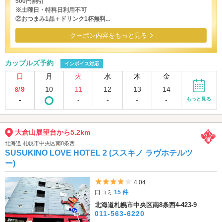
500円割引
※土曜日・特料日利用不可
②おつまみ1品＋ドリンク1杯無料...
クーポン内容をもっと見る
カップルズ予約
インボイス対応
日
月
火
水
木
金
9
10
11
12
13
14
8/
-
-
-
-
-
もっと見る
大倉山展望台から5.2km
北海道 札幌市中央区南8条西
SUSUKINO LOVE HOTEL 2 (ススキノ ラヴホテルツ
ー)
5つ星のうち4
4.04
口コミ
15 件
北海道札幌市中央区南8条西4-423-9
011-563-6220