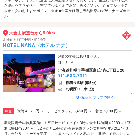
ブルーホテルオクタは全室に天然温泉を引いております。 全室に引かれた天
然温泉をプライベート空間で心ゆくまでお楽しみください。 ☆★ブルーホテ
ルオクタのおすすめポイント☆★ ■全室かけ流し天然温泉のデザイナーズホテ
ル ...
大倉山展望台から5.9km
北海道 札幌市手稲区富丘4条
HOTEL NANA（ホテル ナナ）
評価の投稿はありません。
口コミ - 件
北海道札幌市手稲区富丘4条1丁目1-20
011-683-7311
稲積公園駅 (車5分)
札幌西IC
(車5分)
Googleマップで開く
休憩
4,370 円 ～
サービスタイム
3,450 円 ～
宿泊
5,190 円 ～
料金
期間限定予約特典実施中！平日サービスタイム3時～最大14時間￥2980～！宿
泊は毎日4980円～！12時間と16時間の滞在保障プラン実施中です♪ 2017年3
月に全館リニューアル完了！「世界のベッド」と称され、世界中で愛されてい