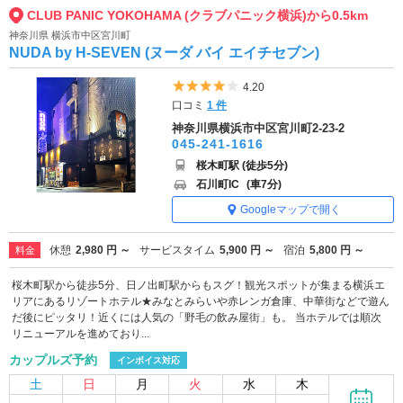
CLUB PANIC YOKOHAMA (クラブパニック横浜)から0.5km
神奈川県 横浜市中区宮川町
NUDA by H-SEVEN (ヌーダ バイ エイチセブン)
5つ星のうち4
4.20
口コミ
1 件
神奈川県横浜市中区宮川町2-23-2
045-241-1616
桜木町駅 (徒歩5分)
石川町IC
(車7分)
Googleマップで開く
休憩
2,980 円 ～
サービスタイム
5,900 円 ～
宿泊
5,800 円 ～
料金
桜木町駅から徒歩5分、日ノ出町駅からもスグ！観光スポットが集まる横浜エ
リアにあるリゾートホテル★みなとみらいや赤レンガ倉庫、中華街などで遊ん
だ後にピッタリ！近くには人気の「野毛の飲み屋街」も。 当ホテルでは順次
リニューアルを進めており...
カップルズ予約
インボイス対応
土
日
月
火
水
木