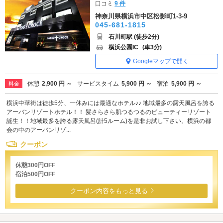
口コミ
9 件
神奈川県横浜市中区松影町1-3-9
045-681-1815
石川町駅 (徒歩2分)
横浜公園IC
(車3分)
Googleマップで開く
休憩
2,900 円 ～
サービスタイム
5,900 円 ～
宿泊
5,900 円 ～
料金
横浜中華街は徒歩5分、一休みには最適なホテル♪♪ 地域最多の露天風呂を誇る
アーバンリゾートホテル！！ 髪さらさら肌つるつるのビューティーリゾート
誕生！！地域最多を誇る露天風呂(計5ルーム)を是非お試し下さい。横浜の都
会の中のアーバンリゾ...
クーポン
休憩300円OFF
宿泊500円OFF
クーポン内容をもっと見る