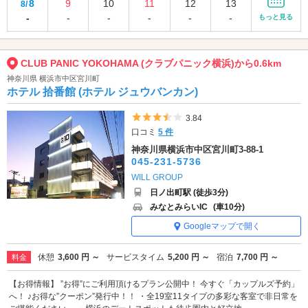
8
9
10
11
12
13
8/
-
-
-
-
-
-
もっと見る
CLUB PANIC YOKOHAMA (クラブパニック横浜)から0.6km
神奈川県 横浜市中区宮川町
ホテル 拾番館 (ホテル ジュウバンカン)
5つ星のうち3.5
3.84
口コミ
5 件
神奈川県横浜市中区宮川町3-88-1
045-231-5736
WILL GROUP
日ノ出町駅 (徒歩3分)
みなとみらいIC
(車10分)
Googleマップで開く
休憩
3,600 円 ～
サービスタイム
5,200 円 ～
宿泊
7,700 円 ～
料金
【お得情報】 ”お得”にご利用頂けるプラン公開中！ 今すぐ「カップルズ予約」
へ！ ♪お得な”クーポン”発行中！！ ・全19室11タイプの多彩な客室で非日常を