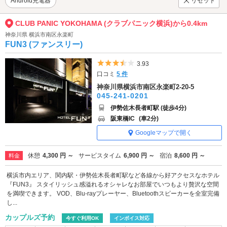
Android充電器
リセット
CLUB PANIC YOKOHAMA (クラブパニック横浜)から0.4km
神奈川県 横浜市南区永楽町
FUN3 (ファンスリー)
5つ星のうち3.5
3.93
口コミ
5 件
神奈川県横浜市南区永楽町2-20-5
045-241-0201
伊勢佐木長者町駅 (徒歩4分)
阪東橋IC
(車2分)
Googleマップで開く
休憩
4,300 円 ～
サービスタイム
6,900 円 ～
宿泊
8,600 円 ～
料金
横浜市内エリア、関内駅・伊勢佐木長者町駅など各線から好アクセスなホテル
『FUN3』 スタイリッシュ感溢れるオシャレなお部屋でいつもより贅沢な空間
を満喫できます。 VOD、Blu-rayプレーヤー、Bluetoothスピーカーを全室完備
し...
カップルズ予約
今すぐ利用OK
インボイス対応