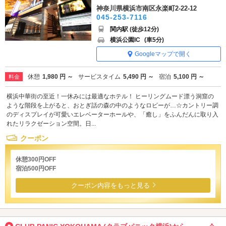
神奈川県横浜市南区永楽町2-22-12
045-253-7116
関内駅 (徒歩12分)
横浜公園IC
(車5分)
Googleマップで開く
休憩
1,980 円 ～
サービスタイム
5,490 円 ～
宿泊
5,100 円 ～
料金
横浜中華街の至近！一休みには最適なホテル！ ヒーリングムード漂う洞窟の
ような階段を上がると、おとぎ話の森の中のようなロビーが…☆カントリー調
のディスプレイが可愛いエレベーターホールや、「癒し」をふんだんに取り入
れたリラクゼーション空間。日...
クーポン
休憩300円OFF
宿泊500円OFF
クーポン内容をもっと見る