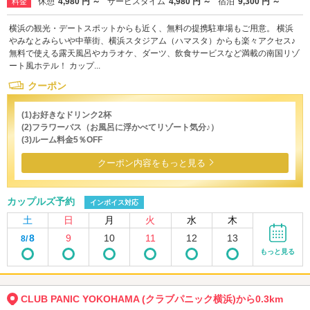
休憩
4,980 円 ～
サービスタイム
4,980 円 ～
宿泊
9,300 円 ～
料金
横浜の観光・デートスポットからも近く、無料の提携駐車場もご用意。 横浜
やみなとみらいや中華街、横浜スタジアム（ハマスタ）からも楽々アクセス♪
無料で使える露天風呂やカラオケ、ダーツ、飲食サービスなど満載の南国リゾ
ート風ホテル！ カップ...
クーポン
(1)お好きなドリンク2杯
(2)フラワーバス（お風呂に浮かべてリゾート気分♪）
(3)ルーム料金5％OFF
クーポン内容をもっと見る
カップルズ予約
インボイス対応
土
日
月
火
水
木
8
9
10
11
12
13
8/
もっと見る
CLUB PANIC YOKOHAMA (クラブパニック横浜)から0.3km