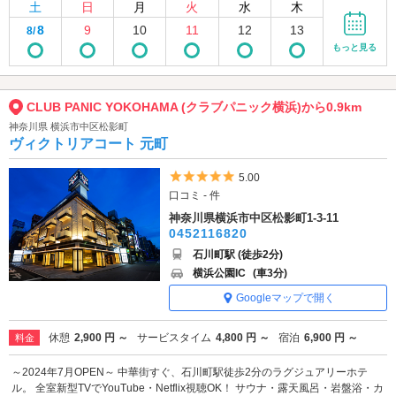
土
日
月
火
水
木
8
9
10
11
12
13
8/
もっと見る
CLUB PANIC YOKOHAMA (クラブパニック横浜)から0.9km
神奈川県 横浜市中区松影町
ヴィクトリアコート 元町
5つ星のうち5
5.00
口コミ - 件
神奈川県横浜市中区松影町1-3-11
0452116820
石川町駅 (徒歩2分)
横浜公園IC
(車3分)
Googleマップで開く
休憩
2,900 円 ～
サービスタイム
4,800 円 ～
宿泊
6,900 円 ～
料金
～2024年7月OPEN～ 中華街すぐ、石川町駅徒歩2分のラグジュアリーホテ
ル。 全室新型TVでYouTube・Netflix視聴OK！ サウナ・露天風呂・岩盤浴・カ