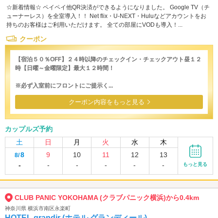
☆新着情報☆ ペイペイ他QR決済ができるようになりました。 Google TV（チ
ューナーレス）を全室導入！！ Net flix・U-NEXT・Huluなどアカウントをお
持ちのお客様はご利用いただけます。 全ての部屋にVODも導入！...
クーポン
【宿泊５０％OFF】２４時以降のチェックイン・チェックアウト昼１２
時【日曜～金曜限定】最大１２時間！
※必ず入室前にフロントにご提示く...
クーポン内容をもっと見る
カップルズ予約
土
日
月
火
水
木
8
9
10
11
12
13
8/
-
-
-
-
-
-
もっと見る
CLUB PANIC YOKOHAMA (クラブパニック横浜)から0.4km
神奈川県 横浜市南区永楽町
HOTEL grandir (ホテル グランディール)