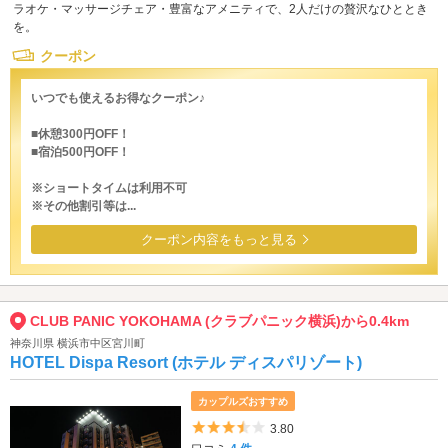
ラオケ・マッサージチェア・豊富なアメニティで、2人だけの贅沢なひととき
を。
クーポン
いつでも使えるお得なクーポン♪
■休憩300円OFF！
■宿泊500円OFF！
※ショートタイムは利用不可
※その他割引等は...
クーポン内容をもっと見る
CLUB PANIC YOKOHAMA (クラブパニック横浜)から0.4km
神奈川県 横浜市中区宮川町
HOTEL Dispa Resort (ホテル ディスパリゾート)
カップルズおすすめ
5つ星のうち3.5
3.80