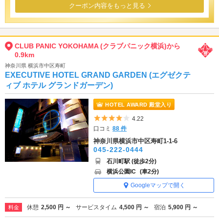
クーポン内容をもっと見る
CLUB PANIC YOKOHAMA (クラブパニック横浜)から
0.9km
神奈川県 横浜市中区寿町
EXECUTIVE HOTEL GRAND GARDEN (エグゼクテ
ィブ ホテル グランドガーデン)
HOTEL AWARD 殿堂入り
5つ星のうち4
4.22
口コミ
88 件
神奈川県横浜市中区寿町1-1-6
045-222-0444
石川町駅 (徒歩2分)
横浜公園IC
(車2分)
Googleマップで開く
休憩
2,500 円 ～
サービスタイム
4,500 円 ～
宿泊
5,900 円 ～
料金