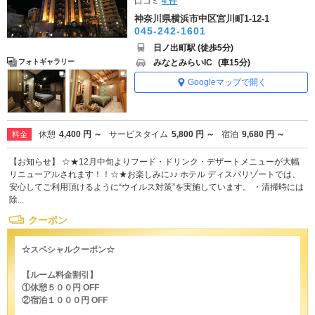
口コミ
4 件
神奈川県横浜市中区宮川町1-12-1
045-242-1601
日ノ出町駅 (徒歩5分)
みなとみらいIC
(車15分)
フォトギャラリー
Googleマップで開く
休憩
4,400 円 ～
サービスタイム
5,800 円 ～
宿泊
9,680 円 ～
料金
【お知らせ】 ☆★12月中旬よりフード・ドリンク・デザートメニューが大幅
リニューアルされます！！☆★お楽しみに♪♪ ホテル ディスパリゾートでは、
安心してご利用頂けるように“ウイルス対策”を実施しています。 ・清掃時には
除...
クーポン
☆スペシャルクーポン☆
【ルーム料金割引】
①休憩５００円 OFF
②宿泊１０００円 OFF