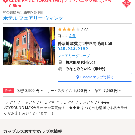
CLUB PANIC YOKOHAMA (クラブパニック横浜)から
0.5km
神奈川県 横浜市中区野毛町
ホテル フェアリー ウィンク
5つ星のうち3.5
3.98
口コミ
2 件
神奈川県横浜市中区野毛町1-58
045-243-2182
フェアリーグループ
桜木町駅 (徒歩5分)
みなとみらいIC
(車6分)
Googleマップで開く
休憩
3,900 円 ～
サービスタイム
5,200 円 ～
宿泊
7,050 円 ～
料金
=♬♪*⚪︎･:*+.=♬♪*⚪︎･:*+.=♬♪*⚪︎･:*+.=♬♪*⚪︎･:*+.=♬♪*⚪︎･:*+. ◆◆◆！！
JOYSOUND MAXカラオケ全室完備！！◆◆◆ すべてのお部屋で本格カラオ
ケがお楽しみいただけます！！ ...
カップルズおすすめラブホ情報