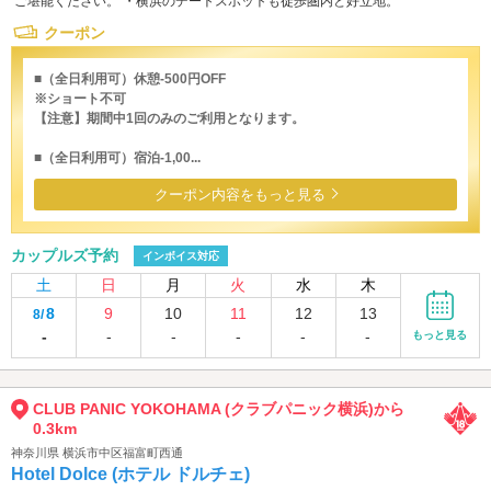
ご堪能ください。 ・横浜のデートスポットも徒歩圏内と好立地。
クーポン
■（全日利用可）休憩-500円OFF
※ショート不可
【注意】期間中1回のみのご利用となります。
■（全日利用可）宿泊-1,00...
クーポン内容をもっと見る
カップルズ予約
インボイス対応
土
日
月
火
水
木
8
9
10
11
12
13
8/
-
-
-
-
-
-
もっと見る
CLUB PANIC YOKOHAMA (クラブパニック横浜)から
0.3km
神奈川県 横浜市中区福富町西通
Hotel Dolce (ホテル ドルチェ)