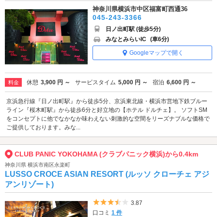
神奈川県横浜市中区福富町西通36
045-243-3366
日ノ出町駅 (徒歩5分)
みなとみらいIC
(車6分)
Googleマップで開く
休憩
3,900 円 ～
サービスタイム
5,000 円 ～
宿泊
6,600 円 ～
料金
京浜急行線『日ノ出町駅』から徒歩5分、京浜東北線・横浜市営地下鉄ブルー
ライン『桜木町駅』から徒歩6分と好立地の【ホテル ドルチェ】。 ソフトSM
をコンセプトに他でなかなか味わえない刺激的な空間をリーズナブルな価格で
ご提供しております。みな...
CLUB PANIC YOKOHAMA (クラブパニック横浜)から0.4km
神奈川県 横浜市南区永楽町
LUSSO CROCE ASIAN RESORT (ルッソ クローチェ アジ
アンリゾート)
5つ星のうち3.5
3.87
口コミ
1 件