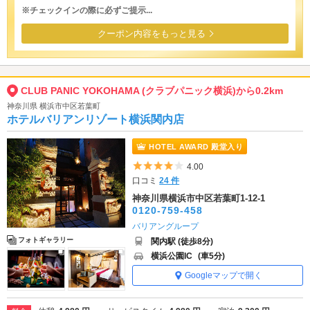
※チェックインの際に必ずご提示...
クーポン内容をもっと見る
CLUB PANIC YOKOHAMA (クラブパニック横浜)から0.2km
神奈川県 横浜市中区若葉町
ホテルバリアンリゾート横浜関内店
HOTEL AWARD 殿堂入り
5つ星のうち4
4.00
口コミ
24 件
神奈川県横浜市中区若葉町1-12-1
0120-759-458
バリアングループ
フォトギャラリー
関内駅 (徒歩8分)
横浜公園IC
(車5分)
Googleマップで開く