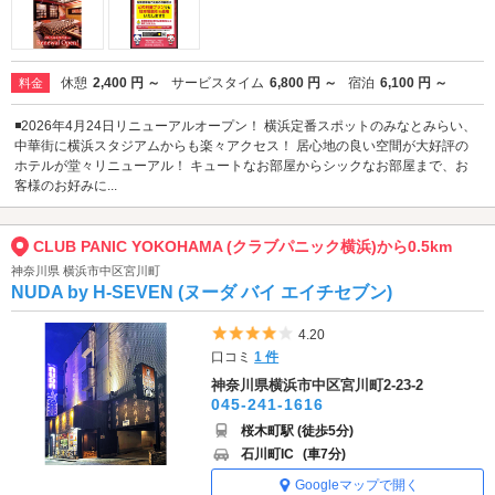
休憩
2,400 円 ～
サービスタイム
6,800 円 ～
宿泊
6,100 円 ～
料金
◾️2026年4月24日リニューアルオープン！ 横浜定番スポットのみなとみらい、
中華街に横浜スタジアムからも楽々アクセス！ 居心地の良い空間が大好評の
ホテルが堂々リニューアル！ キュートなお部屋からシックなお部屋まで、お
客様のお好みに...
CLUB PANIC YOKOHAMA (クラブパニック横浜)から0.5km
神奈川県 横浜市中区宮川町
NUDA by H-SEVEN (ヌーダ バイ エイチセブン)
5つ星のうち4
4.20
口コミ
1 件
神奈川県横浜市中区宮川町2-23-2
045-241-1616
桜木町駅 (徒歩5分)
石川町IC
(車7分)
Googleマップで開く