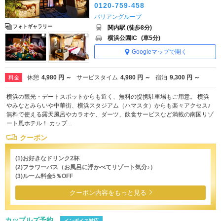
0120-759-458
バリアングループ
フォトギャラリー
関内駅 (徒歩8分)
横浜公園IC
(車5分)
Googleマップで開く
休憩
4,980 円 ～
サービスタイム
4,980 円 ～
宿泊
9,300 円 ～
料金
横浜の観光・デートスポットからも近く、無料の提携駐車場もご用意。 横浜
やみなとみらいや中華街、横浜スタジアム（ハマスタ）からも楽々アクセス♪
無料で使える露天風呂やカラオケ、ダーツ、飲食サービスなど満載の南国リゾ
ート風ホテル！ カップ...
クーポン
(1)お好きなドリンク2杯
(2)フラワーバス（お風呂に浮かべてリゾート気分♪）
(3)ルーム料金5％OFF
クーポン内容をもっと見る
カップルズ予約
インボイス対応