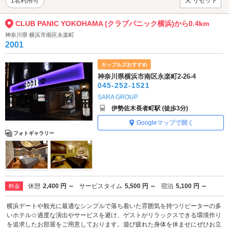
1名利用可
リセット
CLUB PANIC YOKOHAMA (クラブパニック横浜)から0.4km
神奈川県 横浜市南区永楽町
2001
カップルズおすすめ
神奈川県横浜市南区永楽町2-26-4
045-252-1521
SARA GROUP
伊勢佐木長者町駅 (徒歩3分)
Googleマップで開く
フォトギャラリー
休憩
2,400 円 ～
サービスタイム
5,500 円 ～
宿泊
5,100 円 ～
料金
横浜デートや観光に最適なシンプルで落ち着いた雰囲気を持つリピーターの多
いホテル☆過度な演出やサービスを避け、ゲストがリラックスできる環境作り
を追求したお部屋をご用意しております。遊び疲れた身体を休ませにぜひお立