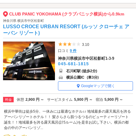
CLUB PANIC YOKOHAMA (クラブパニック横浜)から0.9km
神奈川県 横浜市中区松影町
LUSSO CROCE URBAN RESORT (ルッソ クローチェ ア
ーバン リゾート)
5つ星のうち3
3.10
口コミ
9 件
神奈川県横浜市中区松影町1-3-9
045-681-1815
石川町駅 (徒歩2分)
横浜公園IC
(車3分)
Googleマップで開く
休憩
2,900 円 ～
サービスタイム
5,900 円 ～
宿泊
5,900 円 ～
料金
横浜中華街は徒歩5分、一休みには最適なホテル♪♪ 地域最多の露天風呂を誇る
アーバンリゾートホテル！！ 髪さらさら肌つるつるのビューティーリゾート
誕生！！地域最多を誇る露天風呂(計5ルーム)を是非お試し下さい。横浜の都
会の中のアーバンリゾ...