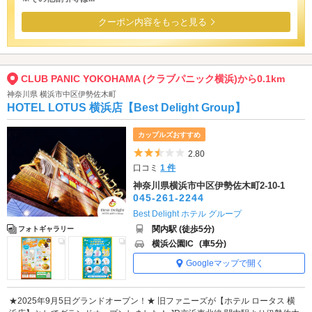
クーポン内容をもっと見る
CLUB PANIC YOKOHAMA (クラブパニック横浜)から0.1km
神奈川県 横浜市中区伊勢佐木町
HOTEL LOTUS 横浜店【Best Delight Group】
カップルズおすすめ
5つ星のうち2.5
2.80
口コミ
1 件
神奈川県横浜市中区伊勢佐木町2-10-1
045-261-2244
Best Delight ホテル グループ
関内駅 (徒歩5分)
フォトギャラリー
横浜公園IC
(車5分)
Googleマップで開く
★2025年9月5日グランドオープン！★ 旧ファニーズが【ホテル ロータス 横