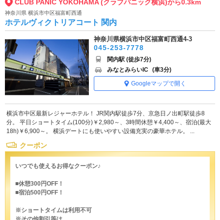
CLUB PANIC YOKOHAMA (クラブパニック横浜)から0.3km
神奈川県 横浜市中区福富町西通
ホテルヴィクトリアコート 関内
神奈川県横浜市中区福富町西通4-3
045-253-7778
関内駅 (徒歩7分)
みなとみらいIC
(車3分)
Googleマップで開く
横浜市中区最新レジャーホテル！ JR関内駅徒歩7分、京急日ノ出町駅徒歩8
分。 平日ショートタイム(100分)￥2,980～、3時間休憩￥4,400～、宿泊(最大
18h)￥6,900～。 横浜デートにも使いやすい設備充実の豪華ホテル。 ...
クーポン
いつでも使えるお得なクーポン♪
■休憩300円OFF！
■宿泊500円OFF！
※ショートタイムは利用不可
※その他割引等は...