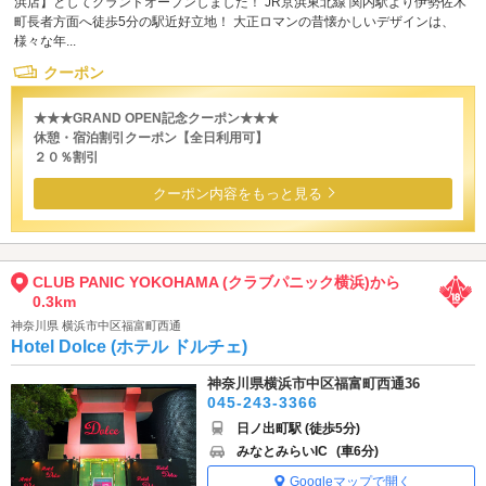
浜店】としてグランドオープンしました！ JR京浜東北線 関内駅より伊勢佐木
町長者方面へ徒歩5分の駅近好立地！ 大正ロマンの昔懐かしいデザインは、
様々な年...
クーポン
★★★GRAND OPEN記念クーポン★★★
休憩・宿泊割引クーポン【全日利用可】
２０％割引
クーポン内容をもっと見る
CLUB PANIC YOKOHAMA (クラブパニック横浜)から
0.3km
神奈川県 横浜市中区福富町西通
Hotel Dolce (ホテル ドルチェ)
神奈川県横浜市中区福富町西通36
045-243-3366
日ノ出町駅 (徒歩5分)
みなとみらいIC
(車6分)
Googleマップで開く