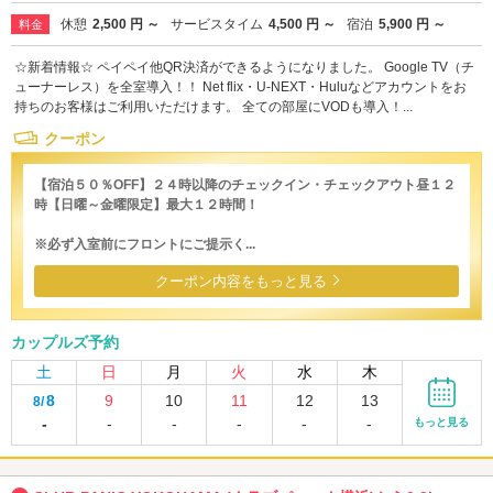
休憩
2,500 円 ～
サービスタイム
4,500 円 ～
宿泊
5,900 円 ～
料金
☆新着情報☆ ペイペイ他QR決済ができるようになりました。 Google TV（チ
ューナーレス）を全室導入！！ Net flix・U-NEXT・Huluなどアカウントをお
持ちのお客様はご利用いただけます。 全ての部屋にVODも導入！...
クーポン
【宿泊５０％OFF】２４時以降のチェックイン・チェックアウト昼１２
時【日曜～金曜限定】最大１２時間！
※必ず入室前にフロントにご提示く...
クーポン内容をもっと見る
カップルズ予約
土
日
月
火
水
木
8
9
10
11
12
13
8/
-
-
-
-
-
-
もっと見る