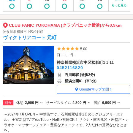
もっと見る
CLUB PANIC YOKOHAMA (クラブパニック横浜)から0.9km
神奈川県 横浜市中区松影町
ヴィクトリアコート 元町
5つ星のうち5
5.00
口コミ - 件
神奈川県横浜市中区松影町1-3-11
0452116820
石川町駅 (徒歩2分)
横浜公園IC
(車3分)
Googleマップで開く
休憩
2,900 円 ～
サービスタイム
4,800 円 ～
宿泊
6,900 円 ～
料金
～2024年7月OPEN～ 中華街すぐ、石川町駅徒歩2分のラグジュアリーホテ
ル。 全室新型TVでYouTube・Netflix視聴OK！ サウナ・露天風呂・岩盤浴・カ
ラオケ・マッサージチェア・豊富なアメニティで、2人だけの贅沢なひととき
を。