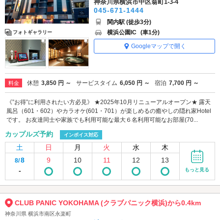
神奈川県横浜市中区翁町1-3-4
045-671-1444
関内駅 (徒歩3分)
横浜公園IC
(車1分)
フォトギャラリー
Googleマップで開く
休憩
3,850 円 ～
サービスタイム
6,050 円 ～
宿泊
7,700 円 ～
料金
《”お得”に利用されたい方必見》 ★2025年10月リニューアルオープン★ 露天
風呂（601・602）やカラオケ(601・701）が楽しめるの癒やしの隠れ家Hotel
です。 お友達同士や家族でも利用可能な最大６名利用可能なお部屋(70...
カップルズ予約
インボイス対応
土
日
月
火
水
木
8
9
10
11
12
13
8/
-
もっと見る
CLUB PANIC YOKOHAMA (クラブパニック横浜)から0.4km
神奈川県 横浜市南区永楽町