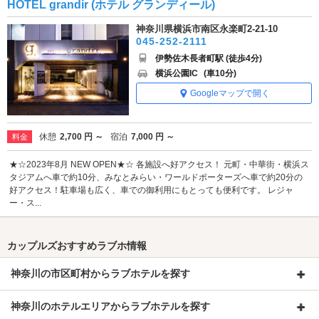
HOTEL grandir (ホテル グランディール)
神奈川県横浜市南区永楽町2-21-10
045-252-2111
伊勢佐木長者町駅 (徒歩4分)
横浜公園IC
(車10分)
Googleマップで開く
休憩
2,700 円 ～
宿泊
7,000 円 ～
料金
★☆2023年8月 NEW OPEN★☆ 各施設へ好アクセス！ 元町・中華街・横浜ス
タジアムへ車で約10分、みなとみらい・ワールドポーターズへ車で約20分の
好アクセス！駐車場も広く、車での御利用にもとっても便利です。 レジャ
ー・ス...
カップルズおすすめラブホ情報
神奈川の市区町村からラブホテルを探す
神奈川のホテルエリアからラブホテルを探す