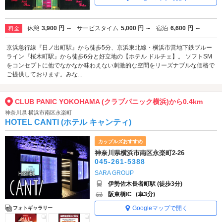
休憩
3,900 円 ～
サービスタイム
5,000 円 ～
宿泊
6,600 円 ～
料金
京浜急行線『日ノ出町駅』から徒歩5分、京浜東北線・横浜市営地下鉄ブルー
ライン『桜木町駅』から徒歩6分と好立地の【ホテル ドルチェ】。 ソフトSM
をコンセプトに他でなかなか味わえない刺激的な空間をリーズナブルな価格で
ご提供しております。みな...
CLUB PANIC YOKOHAMA (クラブパニック横浜)から0.4km
神奈川県 横浜市南区永楽町
HOTEL CANTI (ホテル キャンティ)
カップルズおすすめ
神奈川県横浜市南区永楽町2-26
045-261-5388
SARA GROUP
伊勢佐木長者町駅 (徒歩3分)
阪東橋IC
(車3分)
Googleマップで開く
フォトギャラリー