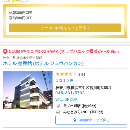
クーポン
休憩300円OFF
宿泊500円OFF
クーポン内容をもっと見る
CLUB PANIC YOKOHAMA (クラブパニック横浜)から0.6km
神奈川県 横浜市中区宮川町
ホテル 拾番館 (ホテル ジュウバンカン)
5つ星のうち3.5
3.84
口コミ
5 件
神奈川県横浜市中区宮川町3-88-1
045-231-5736
WILL GROUP
日ノ出町駅 (徒歩3分)
みなとみらいIC
(車10分)
Googleマップで開く