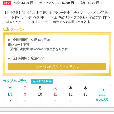
休憩
3,600 円 ～
サービスタイム
5,200 円 ～
宿泊
7,700 円 ～
料金
【お得情報】 ”お得”にご利用頂けるプラン公開中！ 今すぐ「カップルズ予約」
へ！ ♪お得な”クーポン”発行中！！ ・全19室11タイプの多彩な客室で非日常を
ご堪能ください。 ・横浜のデートスポットも徒歩圏内と好立地。
クーポン
■（全日利用可）休憩-500円OFF
※ショート不可
【注意】期間中1回のみのご利用となります。
■（全日利用可）宿泊-1,00...
クーポン内容をもっと見る
カップルズ予約
インボイス対応
土
日
月
火
水
木
8
9
10
11
12
13
8/
-
-
-
-
-
-
もっと見る