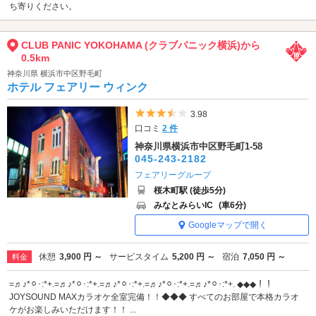
ち寄りください。
CLUB PANIC YOKOHAMA (クラブパニック横浜)から
0.5km
神奈川県 横浜市中区野毛町
ホテル フェアリー ウィンク
5つ星のうち3.5
3.98
口コミ
2 件
神奈川県横浜市中区野毛町1-58
045-243-2182
フェアリーグループ
桜木町駅 (徒歩5分)
みなとみらいIC
(車6分)
Googleマップで開く
休憩
3,900 円 ～
サービスタイム
5,200 円 ～
宿泊
7,050 円 ～
料金
=♬♪*⚪︎･:*+.=♬♪*⚪︎･:*+.=♬♪*⚪︎･:*+.=♬♪*⚪︎･:*+.=♬♪*⚪︎･:*+. ◆◆◆！！
JOYSOUND MAXカラオケ全室完備！！◆◆◆ すべてのお部屋で本格カラオ
ケがお楽しみいただけます！！ ...