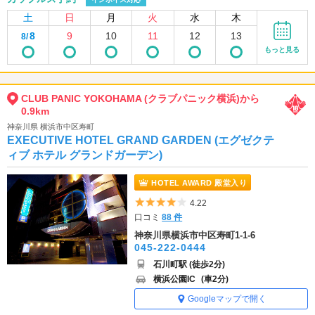
土
日
月
火
水
木
8
9
10
11
12
13
8/
もっと見る
CLUB PANIC YOKOHAMA (クラブパニック横浜)から
0.9km
神奈川県 横浜市中区寿町
EXECUTIVE HOTEL GRAND GARDEN (エグゼクテ
ィブ ホテル グランドガーデン)
HOTEL AWARD 殿堂入り
5つ星のうち4
4.22
口コミ
88 件
神奈川県横浜市中区寿町1-1-6
045-222-0444
石川町駅 (徒歩2分)
横浜公園IC
(車2分)
Googleマップで開く