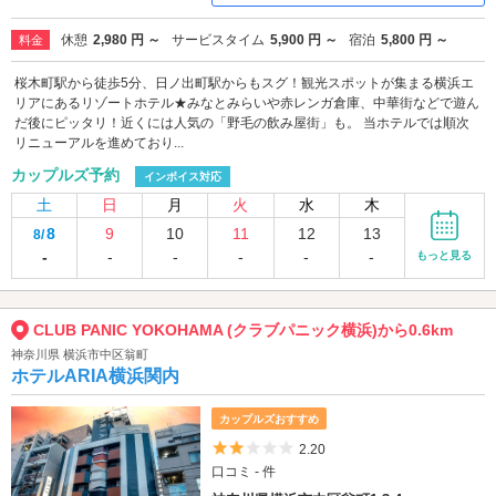
休憩
2,980 円 ～
サービスタイム
5,900 円 ～
宿泊
5,800 円 ～
料金
桜木町駅から徒歩5分、日ノ出町駅からもスグ！観光スポットが集まる横浜エ
リアにあるリゾートホテル★みなとみらいや赤レンガ倉庫、中華街などで遊ん
だ後にピッタリ！近くには人気の「野毛の飲み屋街」も。 当ホテルでは順次
リニューアルを進めており...
カップルズ予約
インボイス対応
土
日
月
火
水
木
8
9
10
11
12
13
8/
-
-
-
-
-
-
もっと見る
CLUB PANIC YOKOHAMA (クラブパニック横浜)から0.6km
神奈川県 横浜市中区翁町
ホテルARIA横浜関内
カップルズおすすめ
5つ星のうち2
2.20
口コミ - 件