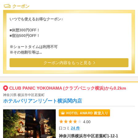
クーポン
いつでも使えるお得なクーポン♪
■休憩300円OFF！
■宿泊500円OFF！
※ショートタイムは利用不可
※その他割引等は...
クーポン内容をもっと見る
CLUB PANIC YOKOHAMA (クラブパニック横浜)から0.2km
神奈川県 横浜市中区若葉町
ホテルバリアンリゾート横浜関内店
HOTEL AWARD 殿堂入り
5つ星のうち4
4.00
口コミ
24 件
神奈川県横浜市中区若葉町1-12-1