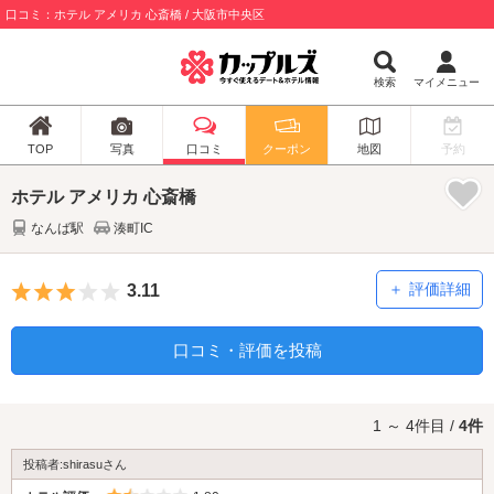
口コミ：ホテル アメリカ 心斎橋 / 大阪市中央区
検索
マイメニュー
TOP
写真
口コミ
クーポン
地図
予約
ホテル アメリカ 心斎橋
なんば駅
湊町IC
5つ星のうち3
評価詳細
3.11
口コミ・評価を投稿
1 ～ 4件目 /
4件
投稿者:shirasuさん