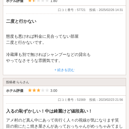
5つ星のうち1.5
ホテル評価
1.80
口コミ番号：57721
投稿：2025/02/26 14:31
二度と行かない
態度も悪ければ料金に見合ってない部屋
二度と行かないです。
冷蔵庫も別で無ければシャンプーなどの貸出も
やってなさそうな雰囲気です。
+ 続きを読む
今どきのホテルでそんな所あるんだとびっくり
投稿者:ららさん
5つ星のうち3
ホテル評価
3.00
口コミ番号：51569
投稿：2023/02/23 21:56
入るの恥ずかしい！中は綺麗けど値段高い！
アメ村のど真ん中にあって街行く人々の視線が気になります笑
目の前にたこ焼き屋さんがあっておっちゃんがめっちゃみてまし