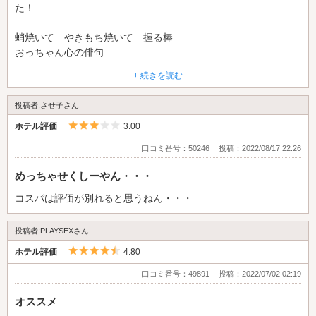
た！
蛸焼いて やきもち焼いて 握る棒
おっちゃん心の俳句
+ 続きを読む
他の方の言うように、出る時部屋の鍵閉まって休憩で入って時間
制限あるの焦ったので、出る前にフロントに電話しなあきませ
投稿者:させ子さん
ん。ほんま、それはゆうといてやー。
5つ星のうち3
ホテル評価
3.00
鍵閉めて 延長するか？ ゆうとります
口コミ番号：50246
投稿：2022/08/17 22:26
ホテル心の俳句
めっちゃせくしーやん・・・
コスパは評価が別れると思うねん・・・
投稿者:PLAYSEXさん
5つ星のうち4.5
ホテル評価
4.80
口コミ番号：49891
投稿：2022/07/02 02:19
オススメ