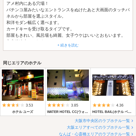
アメ村内にある穴場！
パチンコ屋みたいなエントランスをぬけたあと大画面のタッチパ
ネルから部屋を選ぶスタイル。
和洋モダン幅広く選べます。
カードキーを受け取るタイプです。
部屋もきれい、風呂場も綺麗、女子ウケはいいとおもいます。
入室後途中ででれません。
+ 続きを読む
チェックアウトは受付に電話しないと扉のロックがあきません。
支払いはエントランスの画面の隣なので、入り口で入ってきた人
とニアミスします。
同じエリアのホテル
ホテルの人とは一切対面では関わりません。
サービスタイム、おしゃれ度合い、おすすめです。
5つ星のうち3.5
5つ星のうち3.5
5つ星のうち4
3.53
3.85
4.36
ホテル ユーズ
WATER HOTEL CC(ウォーター ホテル シーシー)
HOTEL BAIL(ホテル ベイル)
大阪市中央区のラブホテル一覧
大阪エリアすべてのラブホテル一覧
なんば・心斎橋エリアのラブホテル一覧