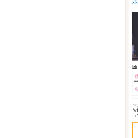
ホ
☆
皆
（*