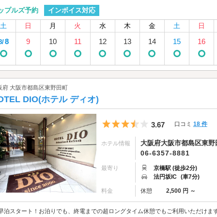
インボイス対応
ップルズ予約
土
日
月
火
水
木
金
土
日
8
9
10
11
12
13
14
15
16
8/
阪府 大阪市都島区東野田町
OTEL DIO(ホテル ディオ)
5つ星のうち3.5
3.67
口コミ
18 件
大阪府大阪市都島区東野田町
ホテル情報
06-6357-8881
最寄り
京橋駅 (徒歩2分)
法円坂IC
(車7分)
料金
休憩
2,500 円 ～
早泊スタート！お泊りでも、終電までの超ロングタイム休憩でもご利用いただけます