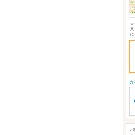
☆
賞
に
カ
大