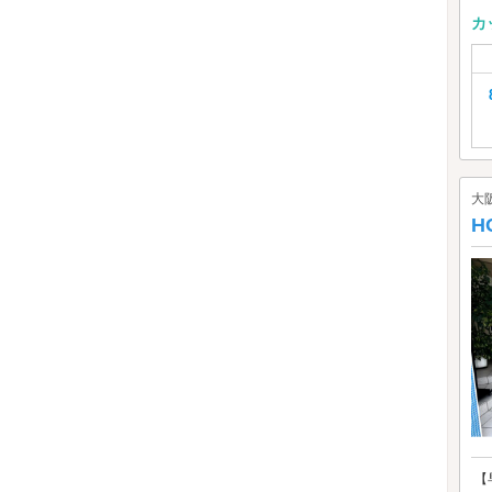
カ
大
H
【