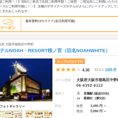
額ご利用！！】3回のご来店で次回ご利用半額！ご休憩・ご宿泊共にご利用いただけます
ースがご利用可能に！！】 京橋のデザイナーズホテルがさらにグレードアップして
ときわおしゃれなホ...
基本室料10%ＯＦＦ(全日利用可能)
阪府 大阪市都島区中野町
テルNOAH・RESORT桜ノ宮（旧名NOAHWHITE）
カップルズおすすめ
5つ星のうち4
4.30
口コミ
1986 件
大阪府大阪市都島区中野町1
ホテル情報
06-6352-6112
最寄り
京橋駅 (徒歩10分)
長柄IC
(車5分)
料金
休憩
3,490 円 ～
フォトギャラリー
宿泊
5,990 円 ～