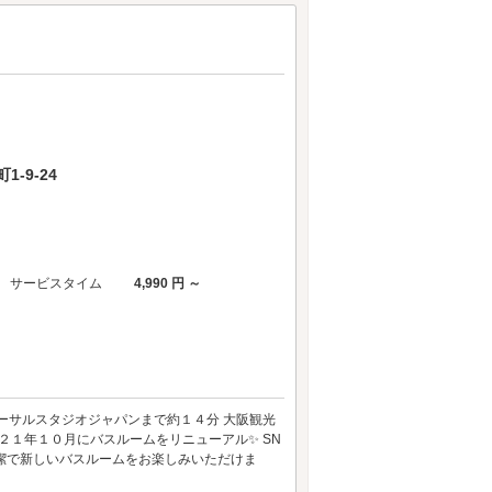
-9-24
サービスタイム
4,990 円 ～
ーサルスタジオジャパンまで約１４分 大阪観光
２１年１０月にバスルームをリニューアル✨ SN
清潔で新しいバスルームをお楽しみいただけま