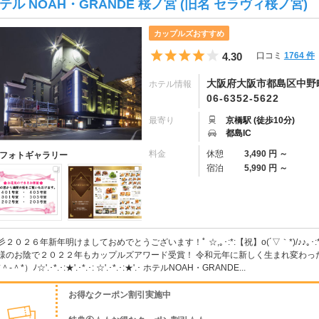
テル NOAH・GRANDE 桜ノ宮 (旧名 セラヴィ桜ノ宮)
カップルズおすすめ
5つ星のうち4
4.30
口コミ
1764 件
大阪府大阪市都島区中野町1
ホテル情報
06-6352-5622
最寄り
京橋駅 (徒歩10分)
都島IC
料金
休憩
3,490 円 ～
フォトギャラリー
宿泊
5,990 円 ～
彡２０２６年新年明けましておめでとうございます！ﾟ ☆,｡･:*:【祝】o(´▽｀*)/♪♪｡
様のお陰で２０２２年もカップルズアワード受賞！ 令和元年に新しく生まれ変わっ
＾-＾*）ﾉ☆'.･*.･:★'.･*.･: ☆'.･*.･:★'.･ ホテルNOAH・GRANDE...
お得なクーポン割引実施中