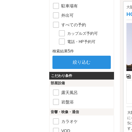
駐車場有
大
H
外出可
すべての予約
カップルズ予約可
電話・HP予約可
5
検索結果
件
こだわり条件
部屋設備
露天風呂
岩盤浴
音響・映像・通信
大
に
カラオケ
S
す。
VOD