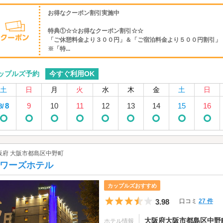
お得なクーポン割引実施中
特典①☆☆お得なクーポン割引☆☆
「ご休憩料金より３００円」＆「ご宿泊料金より５００円割引」
※「特...
今すぐ利用OK
ップルズ予約
土
日
月
火
水
木
金
土
日
8
9
10
11
12
13
14
15
16
8/
阪府 大阪市都島区中野町
ワーズホテル
カップルズおすすめ
5つ星のうち3.5
3.98
口コミ
27 件
大阪府大阪市都島区中野町1
ホテル情報