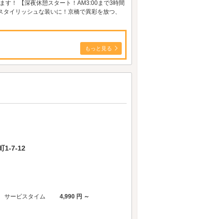
！ 【深夜休憩スタート！AM3:00まで3時間
スタイリッシュな装いに！京橋で異彩を放つ、
もっと見る
-7-12
サービスタイム
4,990 円 ～