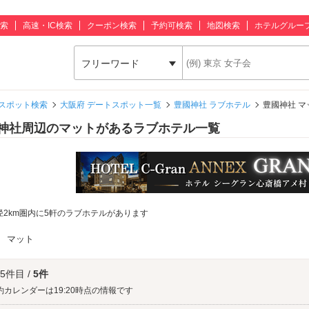
索
高速・IC検索
クーポン検索
予約可検索
地図検索
ホテルグルー
フリーワード
スポット検索
大阪府 デートスポット一覧
豊國神社 ラブホテル
豊國神社 
神社周辺のマットがあるラブホテル一覧
径2km圏内に5軒のラブホテルがあります
：
マット
 5件目 /
5件
約カレンダーは19:20時点の情報です