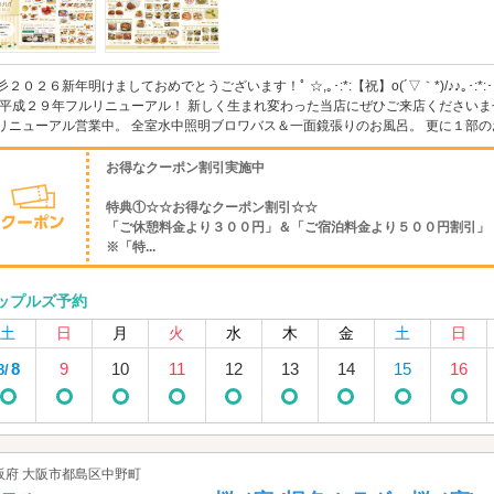
彡２０２６新年明けましておめでとうございます！ﾟ ☆,｡･:*:【祝】o(´▽｀*)/♪♪｡･
 平成２９年フルリニューアル！ 新しく生まれ変わった当店にぜひご来店くださいま
リニューアル営業中。 全室水中照明ブロワバス＆一面鏡張りのお風呂。 更に１部のお
お得なクーポン割引実施中
特典①☆☆お得なクーポン割引☆☆
「ご休憩料金より３００円」＆「ご宿泊料金より５００円割引」
※「特...
ップルズ予約
土
日
月
火
水
木
金
土
日
8
9
10
11
12
13
14
15
16
8/
阪府 大阪市都島区中野町