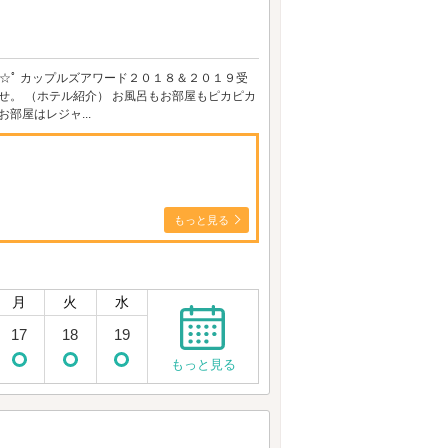
:*:･☆ﾟ カップルズアワード２０１８＆２０１９受
せ。 （ホテル紹介） お風呂もお部屋もピカピカ
部屋はレジャ...
もっと見る
月
火
水
17
18
19
もっと見る