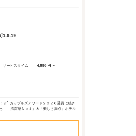
-9-19
サービスタイム
4,990 円 ～
･:*:･☆ﾟ カップルズアワード２０２０受賞に続き
た、 「清潔感Ｎｏ１」＆「楽しさ満点」ホテル