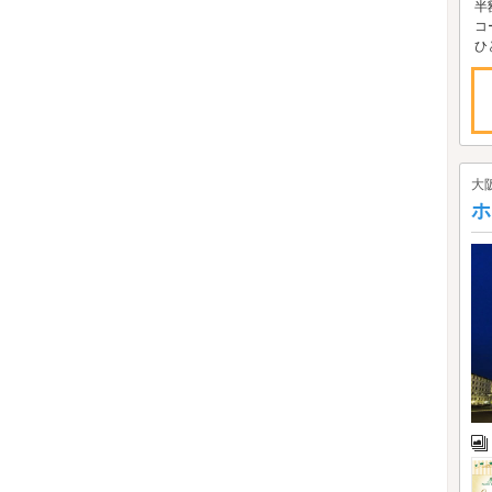
半
コ
ひ
大
ホ