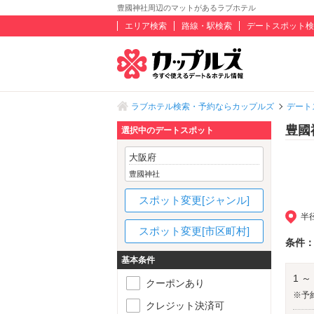
豊國神社周辺のマットがあるラブホテル
エリア検索
路線・駅検索
デートスポット検
ラブホテル検索・予約ならカップルズ
デート
豊國
選択中のデートスポット
大阪府
豊國神社
スポット変更[ジャンル]
半
スポット変更[市区町村]
条件
基本条件
1 ～
クーポンあり
※予
クレジット決済可