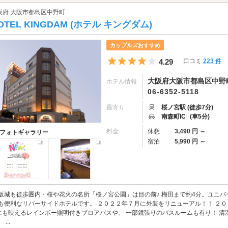
阪府 大阪市都島区中野町
OTEL KINGDAM (ホテル キングダム)
カップルズおすすめ
5つ星のうち4
4.29
口コミ
223 件
大阪府大阪市都島区中野町1
ホテル情報
06-6352-5118
最寄り
桜ノ宮駅 (徒歩7分)
南森町IC
(車5分)
料金
休憩
3,490 円 ～
フォトギャラリー
宿泊
5,990 円 ～
阪城も徒歩圏内・桜や花火の名所「桜ノ宮公園」は目の前♪ 梅田まで約4分。ユニバ
も便利なリバーサイドホテルです。 ２０２２年７月に外装をリニューアル！！ ２０
にも映えるレインボー照明付きブロアバスや、 一部鏡張りのバスルームも有り！ 
 ...