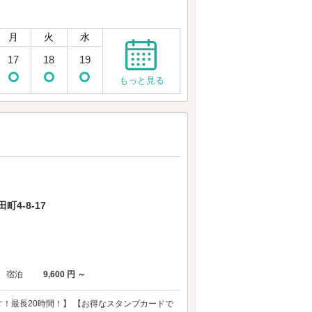
月
火
水
17
18
19
もっと見る
4-8-17
宿泊
9,600 円 ～
！最長20時間！】 【お得なスタンプカードで