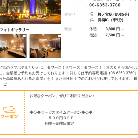
06-6353-3760
最寄り
桜ノ宮駅 (徒歩5分)
長柄IC
(車5分)
料金
休憩
3,800 円 ～
フォトギャラリー
宿泊
7,500 円 ～
ノ宮のラブホテルといえば、タワーズ！タワーズ！タワーズ！！昔のＣＭも懐かしい
し、全部屋ご予約もお受けしております！ 詳しくは予約専用電話（06-6353-376
った高級感あふれるお部屋』を！ また同性同士でのご利用も歓迎しております。 
 ご...
お得なクーポン、ぜひご利用ください♪
◆◇◆サービスタイムクーポン◆◇◆
５００円ＯＦＦ
月曜～金曜日限定
...