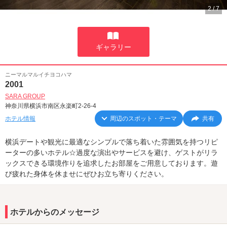
2
/
7
ギャラリー
ニーマルマルイチヨコハマ
2001
SARA GROUP
神奈川県横浜市南区永楽町2-26-4
ホテル情報
周辺のスポット・テーマ
共有
横浜デートや観光に最適なシンプルで落ち着いた雰囲気を持つリピ
ーターの多いホテル☆過度な演出やサービスを避け、ゲストがリラ
ックスできる環境作りを追求したお部屋をご用意しております。遊
び疲れた身体を休ませにぜひお立ち寄りください。
ホテルからのメッセージ