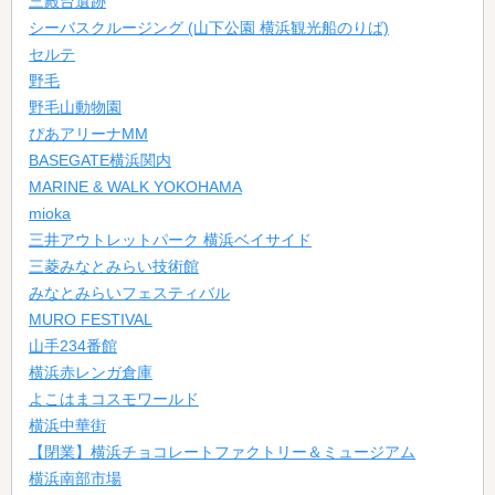
三殿台遺跡
シーバスクルージング (山下公園 横浜観光船のりば)
セルテ
野毛
野毛山動物園
ぴあアリーナMM
BASEGATE横浜関内
MARINE & WALK YOKOHAMA
mioka
三井アウトレットパーク 横浜ベイサイド
三菱みなとみらい技術館
みなとみらいフェスティバル
MURO FESTIVAL
山手234番館
横浜赤レンガ倉庫
よこはまコスモワールド
横浜中華街
【閉業】横浜チョコレートファクトリー＆ミュージアム
横浜南部市場