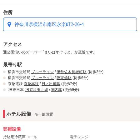
住所
神奈川県横浜市南区永楽町2-26-4
アクセス
通公園沿いのスーパー「まいばすけっと」が至近です。
最寄り駅
横浜市交通局
ブルーライン
/
伊勢佐木長者町駅
(徒歩3分)
横浜市交通局
ブルーライン
/
阪東橋駅
(徒歩6分)
京急電鉄
京急本線
/
日ノ出町駅
(徒歩7分)
JR東日本
JR京浜東北線
/
関内駅
(徒歩9分)
ホテル設備
※一部設置
部屋設備
持込用冷蔵庫
電子レンジ
※一部