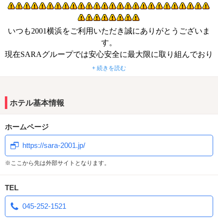
いつも2001横浜をご利用いただき誠にありがとうございま
す。
現在SARAグループでは安心安全に最大限に取り組んでおり
ます。
+ 続きを読む
コロナウィルス対策の取り組みとして客室及
びロビーやエレ
ベーター
またお客様がお部屋を選ぶ際のタッチパネル
ホテル基本情報
可能な限り除菌消毒をしております。
ホームページ
https://sara-2001.jp/
※ここから先は外部サイトとなります。
TEL
045-252-1521