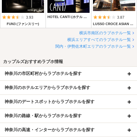
5つ星のうち3.5
HOTEL CANTI (ホテル キャンティ)
5つ星のうち3.
3.93
3.87
FUN3 (ファンスリー)
LUSSO CROCE ASIAN RESORT (ルッソ クローチェ アジアンリゾート)
横浜市南区のラブホテル一覧
横浜エリアすべてのラブホテル一覧
関内・伊勢佐木町エリアのラブホテル一覧
カップルズおすすめラブホ情報
神奈川の市区町村からラブホテルを探す
神奈川のホテルエリアからラブホテルを探す
神奈川のデートスポットからラブホテルを探す
神奈川の路線・駅からラブホテルを探す
神奈川の高速・インターからラブホテルを探す