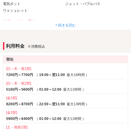
電気ポット
ジェット・バブルバス
ウォシュレット
音響・映像・通信
+ 続きを読む
VOD
Wi-Fi
部屋タイプ
利用料金
※消費税込
3名以上利用可
1名利用可
宿泊
[日～木・祝1部]
7200円～7700円
（
19:00～翌11:00
最大16時間
）
[日～木・祝2部]
5100円～5600円
（
01:00～12:00
最大11時間
）
[金1部]
8200円～8700円
（
22:00～翌11:00
最大13時間
）
[金2部]
5900円～6400円
（
01:00～12:00
最大11時間
）
[土・祝前1部]