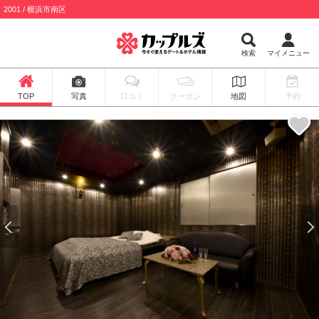
2001 / 横浜市南区
検索
マイメニュー
TOP
写真
口コミ
クーポン
地図
予約