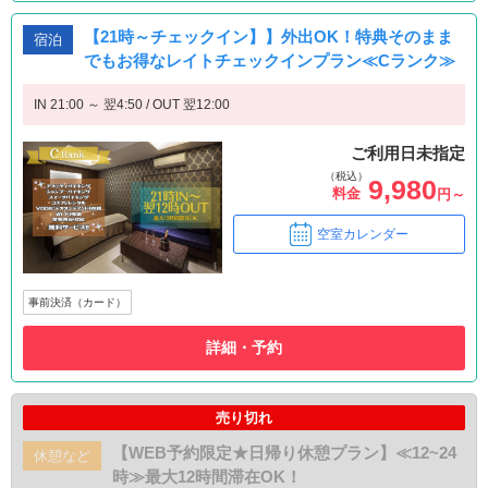
【21時～チェックイン】】外出OK！特典そのまま
宿泊
でもお得なレイトチェックインプラン≪Cランク≫
IN 21:00 ～ 翌4:50 / OUT 翌12:00
ご利用日未指定
（税込）
9,980
料金
円～
空室カレンダー
事前決済（カード）
詳細・予約
売り切れ
【WEB予約限定★日帰り休憩プラン】≪12~24
休憩など
時≫最大12時間滞在OK！