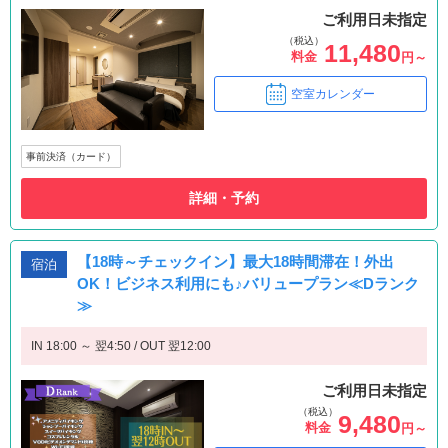
ご利用日未指定
（税込）
11,480
料金
円～
空室カレンダー
事前決済（カード）
詳細・予約
【18時～チェックイン】最大18時間滞在！外出
宿泊
OK！ビジネス利用にも♪バリュープラン≪Dランク
≫
IN 18:00 ～ 翌4:50 / OUT 翌12:00
ご利用日未指定
（税込）
9,480
料金
円～