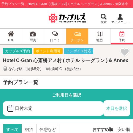
予約プラン一覧：Hotel C-Gran 心斎橋アメ村 ( ホテル シーグラン ) & Annex / 大阪市中央区
検索
マイメニュー
TOP
写真
口コミ
クーポン
地図
予約
カップルズ予約
ポイント利用可
インボイス対応
Hotel C-Gran 心斎橋アメ村 ( ホテル シーグラン ) & Annex
なんば駅 （徒歩5分）
湊町IC （徒歩3分）
予約プラン一覧
ご利用日を選択
日付未定
本日を選択
すべて
宿泊
休憩など
おすすめ順
安い順