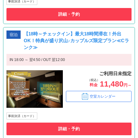
事前決済（カード）
詳細・予約
【18時～チェックイン】最大18時間滞在！外出
宿泊
OK！特典が盛り沢山♪カップルズ限定プラン≪Cラ
ンク≫
IN 18:00 ～ 翌4:50 / OUT 翌12:00
ご利用日未指定
（税込）
11,480
料金
円～
空室カレンダー
事前決済（カード）
詳細・予約