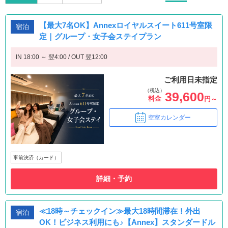
【最大7名OK】Annexロイヤルスイート611号室限
宿泊
定｜グループ・女子会ステイプラン
IN 18:00 ～ 翌4:00 / OUT 翌12:00
ご利用日未指定
（税込）
39,600
料金
円～
空室カレンダー
事前決済（カード）
詳細・予約
≪18時～チェックイン≫最大18時間滞在！外出
宿泊
OK！ビジネス利用にも♪【Annex】スタンダードル