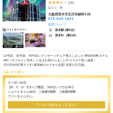
5つ星のうち3.5
3.92
口コミ - 件
大阪府茨木市五日市緑町4-26
072-625-1821
新希グループ
茨木駅 (車5分)
フォトギャラリー
茨木IC
(車2分)
12号室、35号室、45号室にマッサージチェア導入しました! ❣️NEWS❣️ ホテル
Win（ダブルイン茨木）に生まれ変わりました!!! カラオケ歌い放題！
JOYSOUND導入です! 最高峰のカラオケ品質! 充実の31万曲...
クーポン
クーポン№①
【B・C・D・Eタイプ限定、365日いつでもOK】
ショートタイム90分、ご休憩3時間、ご休憩6時間
フリータイム￥1,...
クーポン内容をもっと見る