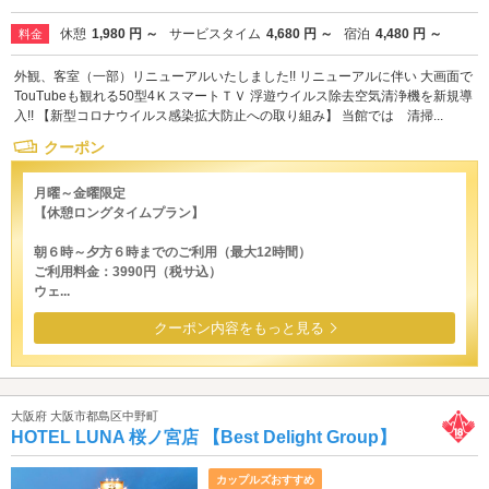
休憩
1,980 円 ～
サービスタイム
4,680 円 ～
宿泊
4,480 円 ～
料金
外観、客室（一部）リニューアルいたしました!! リニューアルに伴い 大画面で
TouTubeも観れる50型4ＫスマートＴＶ 浮遊ウイルス除去空気清浄機を新規導
入!! 【新型コロナウイルス感染拡大防止への取り組み】 当館では 清掃...
クーポン
月曜～金曜限定
【休憩ロングタイムプラン】
朝６時～夕方６時までのご利用（最大12時間）
ご利用料金：3990円（税サ込）
ウェ...
クーポン内容をもっと見る
大阪府 大阪市都島区中野町
HOTEL LUNA 桜ノ宮店 【Best Delight Group】
カップルズおすすめ