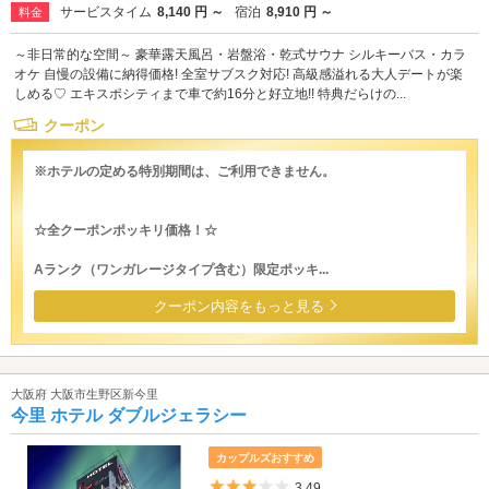
サービスタイム
8,140 円 ～
宿泊
8,910 円 ～
料金
～非日常的な空間～ 豪華露天風呂・岩盤浴・乾式サウナ シルキーバス・カラ
オケ 自慢の設備に納得価格! 全室サブスク対応! 高級感溢れる大人デートが楽
しめる♡ エキスポシティまで車で約16分と好立地!! 特典だらけの...
クーポン
※ホテルの定める特別期間は、ご利用できません。
☆全クーポンポッキリ価格！☆
Aランク（ワンガレージタイプ含む）限定ポッキ...
クーポン内容をもっと見る
大阪府 大阪市生野区新今里
今里 ホテル ダブルジェラシー
カップルズおすすめ
5つ星のうち3
3.49