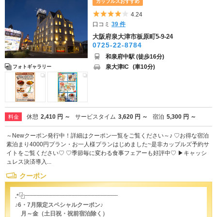
カップルズおすすめ
5つ星のうち4
4.24
口コミ
39 件
大阪府泉大津市板原町5-9-24
0725-22-8784
和泉府中駅 (徒歩16分)
泉大津IC
(車10分)
フォトギャラリー
休憩
2,410 円 ～
サービスタイム
3,620 円 ～
宿泊
5,300 円 ～
料金
～Newクーポン発行中！詳細はクーポン一覧をご覧ください～♪ ♡お得な宿泊
素泊まり4000円プラン・お一人様プランはじめました~是非カップルズ予約サ
イトをご覧ください♡ ♡季節毎に変わる食事フェアーも好評中♡ ▶キャッシ
ュレス決済導入...
クーポン
.*⿻┈┈┈┈┈┈┈┈┈┈┈┈┈┈┈┈
♪6・7月限定スペシャルクーポン♪
月～金（土日祝・祝前宿泊除く）