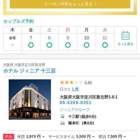
クーポン内容をもっと見る
カップルズ予約
木
金
土
日
月
火
6
7
8
9
10
11
8/
-
もっと見る
大阪府 大阪市淀川区新北野
ホテル ジィニア 十三店
5つ星のうち3
3.45
口コミ
1 件
大阪府大阪市淀川区新北野1-8-1
06-6309-0351
ジィニアグループ
十三駅 (徒歩5分)
塚本IC
(車4分)
休憩
2,970 円 ～
サービスタイム
5,500 円 ～
宿泊
7,500 円 ～
料金