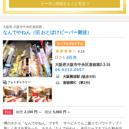
クーポン内容をもっと見る
大阪府 大阪市中央区道頓堀
なんでやねん（旧 おとぼけビーバー難波）
カップルズおすすめ
5つ星のうち4
4.18
口コミ
155 件
大阪府大阪市中央区道頓堀2-3-16
06-6213-0557
大阪難波駅 (徒歩3分)
道頓堀IC
(車2分)
フォトギャラリー
休憩
2,190 円 ～
宿泊
5,980 円 ～
料金
噂のホテル「なんでやねん」です!!! サービスてんこ盛りでパワーアップ！
新しく生まれ変わった、ホテル『なんでやねん』 全日リーズナブルな料金設