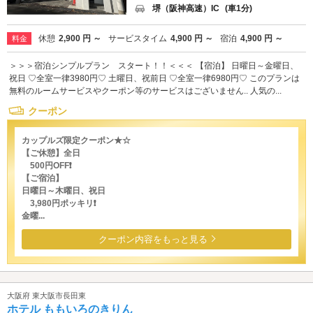
堺（阪神高速）IC
(車1分)
休憩
2,900 円 ～
サービスタイム
4,900 円 ～
宿泊
4,900 円 ～
料金
＞＞＞宿泊シンプルプラン スタート！！＜＜＜ 【宿泊】 日曜日～金曜日、
祝日 ♡全室一律3980円♡ 土曜日、祝前日 ♡全室一律6980円♡ このプランは
無料のルームサービスやクーポン等のサービスはございません.. 人気の...
クーポン
カップルズ限定クーポン★☆
【ご休憩】全日
500円OFF❗
【ご宿泊】
日曜日～木曜日、祝日
3,980円ポッキリ❗
金曜...
クーポン内容をもっと見る
大阪府 東大阪市長田東
ホテル ももいろのきりん