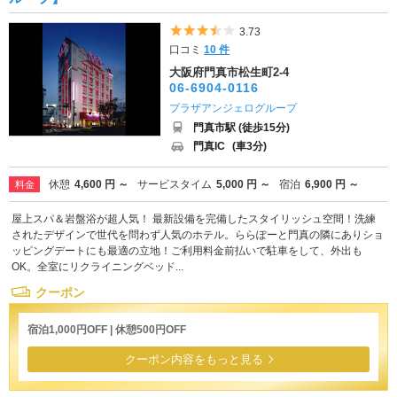
5つ星のうち3.5
3.73
口コミ
10 件
大阪府門真市松生町2-4
06-6904-0116
プラザアンジェログループ
門真市駅 (徒歩15分)
門真IC
(車3分)
休憩
4,600 円 ～
サービスタイム
5,000 円 ～
宿泊
6,900 円 ～
料金
屋上スパ＆岩盤浴が超人気！ 最新設備を完備したスタイリッシュ空間！洗練
されたデザインで世代を問わず人気のホテル。ららぽーと門真の隣にありショ
ッピングデートにも最適の立地！ご利用料金前払いで駐車をして、外出も
OK。全室にリクライニングベッド...
クーポン
宿泊1,000円OFF | 休憩500円OFF
クーポン内容をもっと見る