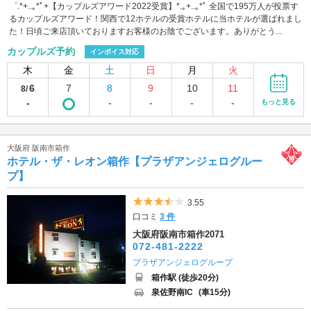
゜.*+..｡*ﾟ+【カップルズアワード2022受賞】*.｡+..｡*ﾟ 全国で195万人が投票す
るカップルズアワード！関西で12ホテルの受賞ホテルに当ホテルが選ばれまし
た！日頃ご来店頂いておりますお客様のお陰でございます。ありがとう...
カップルズ予約
インボイス対応
木
金
土
日
月
火
6
7
8
9
10
11
8/
-
-
-
-
-
もっと見る
大阪府 阪南市箱作
ホテル・ザ・レオン箱作【プラザアンジェログルー
プ】
5つ星のうち3.5
3.55
口コミ
3 件
大阪府阪南市箱作2071
072-481-2222
プラザアンジェログループ
箱作駅 (徒歩20分)
泉佐野南IC
(車15分)