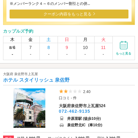
※メンバーランク４～６のメンバー割引との併...
クーポン内容をもっと見る
カップルズ予約
木
金
土
日
月
火
6
7
8
9
10
11
8/
-
-
-
-
-
-
もっと見る
大阪府 泉佐野市上瓦屋
ホテル スタイリッシュ 泉佐野
5つ星のうち2
2.40
口コミ - 件
大阪府泉佐野市上瓦屋524
072-462-9135
井原里駅 (徒歩10分)
泉佐野北IC
(車10分)