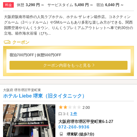
休憩
3,290 円 ～
サービスタイム
5,490 円 ～
宿泊
6,040 円 ～
料金
大阪府阪南市箱作の人気ラブホテル、ホテル ザ レオン箱作店。コネクティン
グルーム（2ベッドルーム）やSMルームもあり多彩な楽しみ方ができる。関西
国際空港やりんくうタウン、りんくうプレミアムアウトレットへ車で約30分の
立地。箱作海水浴場（ぴち...
クーポン
宿泊700円OFF | 休憩500円OFF
クーポン内容をもっと見る
大阪府 堺市堺区甲斐町東
ホテル Liebe 堺東（旧タイタニック）
5つ星のうち2
2.00
口コミ
3 件
大阪府堺市堺区甲斐町東6-1-27
072-260-9936
堺東駅 (徒歩7分)