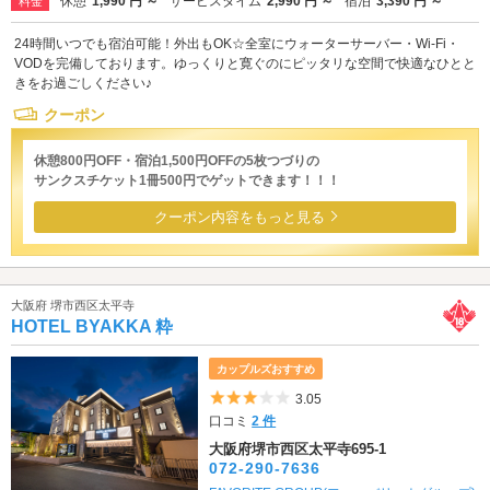
休憩
1,990 円 ～
サービスタイム
2,990 円 ～
宿泊
3,390 円 ～
料金
24時間いつでも宿泊可能！外出もOK☆全室にウォーターサーバー・Wi-Fi・
VODを完備しております。ゆっくりと寛ぐのにピッタリな空間で快適なひとと
きをお過ごしください♪
クーポン
休憩800円OFF・宿泊1,500円OFFの5枚つづりの
サンクスチケット1冊500円でゲットできます！！！
クーポン内容をもっと見る
大阪府 堺市西区太平寺
HOTEL BYAKKA 粋
カップルズおすすめ
5つ星のうち3
3.05
口コミ
2 件
大阪府堺市西区太平寺695-1
072-290-7636