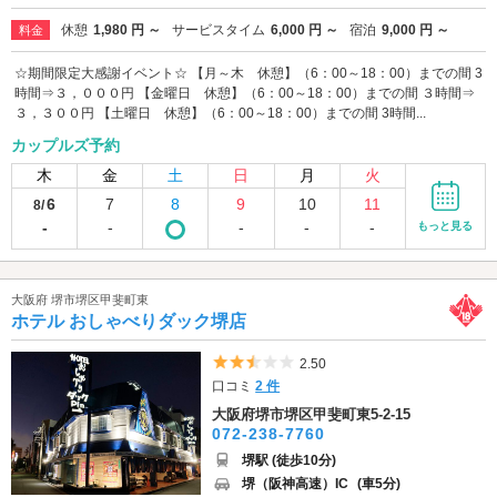
休憩
1,980 円 ～
サービスタイム
6,000 円 ～
宿泊
9,000 円 ～
料金
☆期間限定大感謝イベント☆ 【月～木 休憩】（6：00～18：00）までの間 3
時間⇒３，０００円 【金曜日 休憩】（6：00～18：00）までの間 ３時間⇒
３，３００円 【土曜日 休憩】（6：00～18：00）までの間 3時間...
カップルズ予約
木
金
土
日
月
火
6
7
8
9
10
11
8/
-
-
-
-
-
もっと見る
大阪府 堺市堺区甲斐町東
ホテル おしゃべりダック堺店
5つ星のうち2.5
2.50
口コミ
2 件
大阪府堺市堺区甲斐町東5-2-15
072-238-7760
堺駅 (徒歩10分)
堺（阪神高速）IC
(車5分)