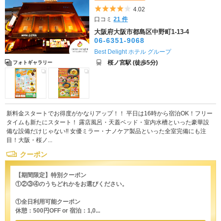
5つ星のうち4
4.02
口コミ
21 件
大阪府大阪市都島区中野町1-13-4
06-6351-9068
Best Delight ホテル グループ
桜ノ宮駅 (徒歩5分)
フォトギャラリー
新料金スタートでお得度がかなりアップ！！ 平日は16時から宿泊OK！フリー
タイムも新たにスタート！ 露店風呂・天蓋ベッド・室内水槽といった豪華設
備な設備だけじゃない!! 女優ミラー・ナノケア製品といった全室完備にも注
目！大阪・桜ノ...
クーポン
【期間限定】特別クーポン
①②③④のうちどれかをお選びください。
①全日利用可能クーポン
休憩：500円OFF or 宿泊：1,0...