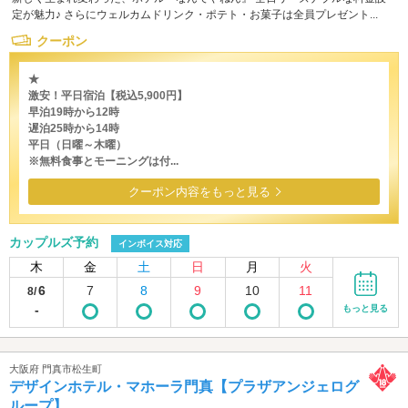
定が魅力♪ さらにウェルカムドリンク・ポテト・お菓子は全員プレゼント...
クーポン
★
激安！平日宿泊【税込5,900円】
早泊19時から12時
遅泊25時から14時
平日（日曜～木曜）
※無料食事とモーニングは付...
クーポン内容をもっと見る
カップルズ予約
インボイス対応
木
金
土
日
月
火
6
7
8
9
10
11
8/
-
もっと見る
大阪府 門真市松生町
デザインホテル・マホーラ門真【プラザアンジェログ
ループ】