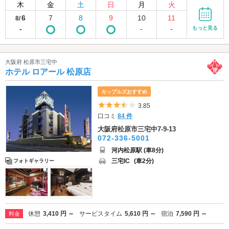
木
金
土
日
月
火
6
7
8
9
10
11
8/
-
-
-
もっと見る
大阪府 松原市三宅中
ホテル ロアール 松原店
カップルズおすすめ
5つ星のうち3.5
3.85
口コミ
84 件
大阪府松原市三宅中7-9-13
072-336-5001
河内松原駅 (車8分)
三宅IC
(車2分)
フォトギャラリー
休憩
3,410 円 ～
サービスタイム
5,610 円 ～
宿泊
7,590 円 ～
料金