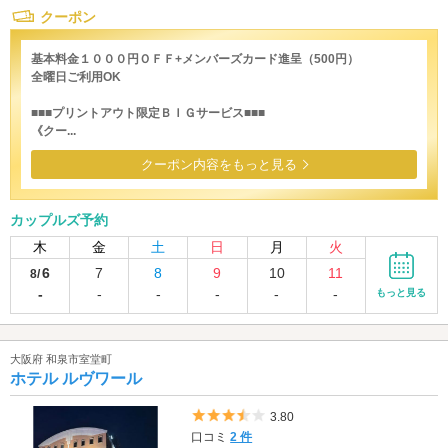
クーポン
基本料金１０００円ＯＦＦ+メンバーズカード進呈（500円）
全曜日ご利用OK
■■■プリントアウト限定ＢＩＧサービス■■■
《クー...
クーポン内容をもっと見る
カップルズ予約
木
金
土
日
月
火
6
7
8
9
10
11
8/
-
-
-
-
-
-
もっと見る
大阪府 和泉市室堂町
ホテル ルヴワール
5つ星のうち3.5
3.80
口コミ
2 件