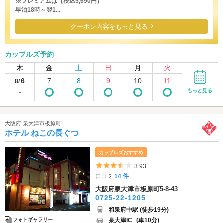
※プレミアムは【税込5,690円】
早泊18時～翌1...
クーポン内容をもっと見る
カップルズ予約
木
金
土
日
月
火
6
7
8
9
10
11
8/
-
もっと見る
大阪府 泉大津市板原町
ホテル ねこの長ぐつ
カップルズおすすめ
5つ星のうち3.5
3.93
口コミ
14 件
大阪府泉大津市板原町5-8-43
0725-22-1205
和泉府中駅 (徒歩19分)
泉大津IC
(車10分)
フォトギャラリー