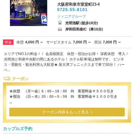
大阪府和泉市室堂町23-4
0725-55-8101
ジィニアグループ
光明池駅 (徒歩18分)
岸和田和泉IC
(車10分)
休憩
4,000 円 ～
サービスタイム
7,000 円 ～
宿泊
7,000 円 ～
料金
エリアでNO.1の料金！！ 会員様限定 休憩・宿泊がお得！ 深夜休憩 導入！
光明池と和泉中央駅の間にあるホテル！ ホテル駐車場は無料です。 ビジネ
ス・受験生・観光利用も大歓迎★ 泉大津フェニックスまで車で30分！ ハー
ベ...
クーポン
★休憩 （月〜金）6：00～18：00 IN 客室料金￥５００引き
★宿泊 （日～木）20：00～5：59 IN 客室料金￥１０００引き
...
クーポン内容をもっと見る
カップルズ予約