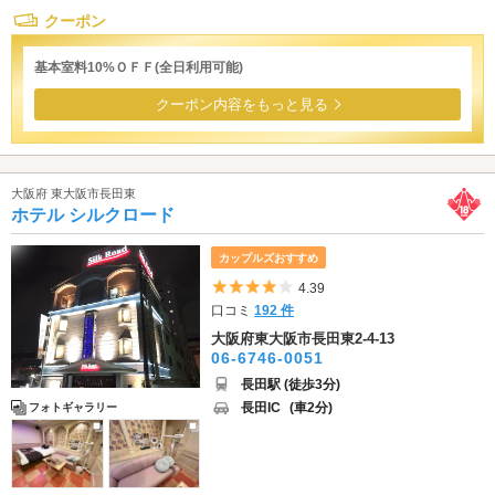
クーポン
基本室料10%ＯＦＦ(全日利用可能)
クーポン内容をもっと見る
大阪府 東大阪市長田東
ホテル シルクロード
カップルズおすすめ
5つ星のうち4
4.39
口コミ
192 件
大阪府東大阪市長田東2-4-13
06-6746-0051
長田駅 (徒歩3分)
長田IC
(車2分)
フォトギャラリー