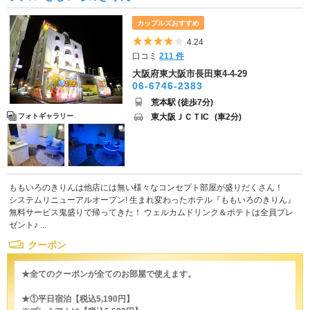
カップルズおすすめ
5つ星のうち4
4.24
口コミ
211 件
大阪府東大阪市長田東4-4-29
06-6746-2383
荒本駅 (徒歩7分)
東大阪ＪＣＴIC
(車2分)
フォトギャラリー
ももいろのきりんは他店には無い様々なコンセプト部屋が盛りだくさん！
システムリニューアルオープン! 生まれ変わったホテル『ももいろのきりん』
無料サービス鬼盛りで帰ってきた！ ウェルカムドリンク＆ポテトは全員プレ
ゼント♪ ...
クーポン
★全てのクーポンが全てのお部屋で使えます。
★①平日宿泊【税込5,190円】