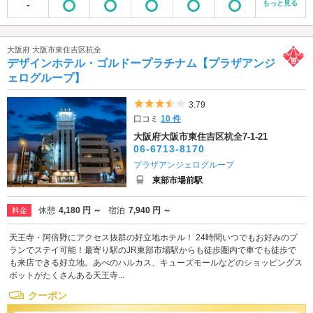
-
もっと見る
大阪府 大阪市東住吉区杭全
デザインホテル・ゴルドープラチナム【プラザアンジ
ェログループ】
5つ星のうち3.5
3.79
口コミ
10 件
大阪府大阪市東住吉区杭全7-1-21
06-6713-8170
プラザアンジェログループ
東部市場前駅
休憩
4,180 円 ～
宿泊
7,940 円 ～
料金
天王寺・阿倍野にアクセス抜群の好立地ホテル！ 24時間いつでもお好みのプ
ランでステイ可能！最寄り駅のJR東部市場駅からも徒歩圏内で車でも徒歩で
も来店できる好立地。あべのハルカス、キューズモールなどのショッピングス
ポットがたくさんある天王寺...
クーポン