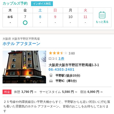
カップルズ予約
インボイス対応
木
金
土
日
月
火
6
7
8
9
10
11
8/
-
-
-
-
-
もっと見る
大阪府 大阪市平野区平野馬場
ホテル アフタヌーン
5つ星のうち3.5
3.60
口コミ
3 件
大阪府大阪市平野区平野馬場1-3-1
06-4303-2401
平野駅 (徒歩10分)
平野IC
(車5分)
休憩
3,790 円 ～
サービスタイム
5,590 円 ～
宿泊
6,990 円 ～
料金
２５号線や内環状線沿い平野大橋からすぐ、平野駅からも近い河沿いに佇む落
ち着いた雰囲気のホテル アフターヌーン。 皆様のおこしをお待ちしておりま
す