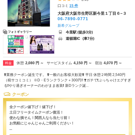
口コミ
15 件
大阪府大阪市生野区新今里１丁目６−３
06-7890-0771
新希グループ
今里駅 (徒歩3分)
フォトギャラリー
道頓堀IC
(車7分)
休憩
2,080 円 ～
サービスタイム
4,150 円 ～
宿泊
4,070 円 ～
料金
❣️業務クーポン誕生です。 ❣️一般のお客様大歓迎❣️ 平日 休憩２時間 2,540円
（税サコミコミ） ※D・Eランクランク＋300円!! ❣️ガチで❗️ぶっちゃけエグすぎ
る❗️やり過ぎオーナーのわがまま改装❗️ 新Dランク誕...
クーポン
全クーポン値下げ！値下げ！
土日フリータイムクーポン復活！
使わな損そん！関西人なら当たり前！
お気軽にじゃんじゃんご利用ください！
...