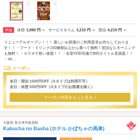
休憩
1,980 円 ～
サービスタイム
3,210 円 ～
宿泊
4,210 円 ～
料金
リニューアルオープン！！！ 新しいお部屋のご利用是非お待ちしておりま
す！！ ・フード・ドリンク150種類以上から選べて無料！宿泊ならモーニング
も無料！ ・カラオケ歌い放題！！ ・全室VOD完備で800タイトル見放題！！
・Ｗi...
クーポン
全日：宿泊 1000円OFF（Aタイプは利用不可）
全日：休憩 500円OFF（Aタイプのお部屋を除く）
クーポン内容をもっと見る
大阪府 泉大津市板原町
Kabocha no Basha (ホテル かぼちゃの馬車)