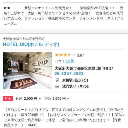
■□■――― ・新型コロナウイルス対策万全！！ ・全館全室Wi-Fi完備！！ ・阪
急十三駅すぐ！大阪・梅田駅までアクセス5分の好立地！ ・飲食店など年代問
わず楽しめ、ファッション・映画館等のエンターテインメントや、USJ（アミ
ューズ...
大阪府 大阪市都島区東野田町
HOTEL DIO(ホテル ディオ)
5つ星のうち3.5
3.67
口コミ
18 件
大阪府大阪市都島区東野田町4-8-17
06-6357-8881
京橋駅 (徒歩2分)
法円坂IC
(車7分)
休憩
2,500 円 ～
宿泊
9,600 円 ～
料金
【早泊スタート！お泊りでも、終電までの超ロングタイム休憩でもご利用いた
だけます！最長20時間！】 【お得なスタンプカードで半額ご利用！！】3回の
ご来店で次回ご利用半額！ご休憩・ご宿泊共にご利用いただけます！ 【深夜
休憩スタート！AM3:...