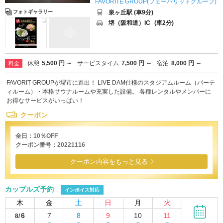
FAVORITE GROUP(フェーバリットグループ)
泉ヶ丘駅 (車9分)
フォトギャラリー
堺（阪和道）IC
(車2分)
休憩
5,500 円 ～
サービスタイム
7,500 円 ～
宿泊
8,000 円 ～
料金
FAVORIT GROUPが堺市に進出！ LIVE DAM仕様のスタジアムルーム（パーテ
ィルーム）・本格サウナルームや充実した設備。 各種レンタルやメンバーに
お得なサービスがいっぱい！
クーポン
全日：10％OFF
クーポン番号：20221116
クーポン内容をもっと見る
カップルズ予約
インボイス対応
木
金
土
日
月
火
6
7
8
9
10
11
8/