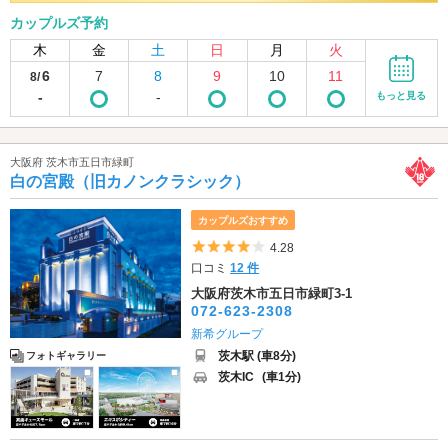
カップルズ予約
木
金
土
日
月
火
6
7
8
9
10
11
8/
-
-
もっと見る
大阪府 茨木市五日市緑町
白の宮殿（旧カノンクラシック）
カップルズおすすめ
5つ星のうち4
4.28
口コミ
12 件
大阪府茨木市五日市緑町3-1
072-623-2308
新希グループ
茨木駅 (車8分)
フォトギャラリー
茨木IC
(車1分)