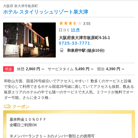
大阪府 泉大津市板原町
ホテル スタイリッシュリゾート泉大津
5つ星のうち3.5
3.55
口コミ
15 件
大阪府泉大津市板原町4-16-1
0725-33-7771
和泉府中駅 (徒歩10分)
休憩
2,960 円 ～
サービスタイム
5,490 円 ～
宿泊
4,390 円 ～
料金
和歌山方面、国道26号線沿いでアクセスしやすい！ 数多くのサービスと設備
で安心して利用できるホテル国道26号線に面していてアクセスも抜群。数ある
板原エリアのホテルの中でも随一のサービスで大人気。２フードが無料でオー
ダー可能。さらに全２０種...
クーポン
基本料金１０％ＯＦＦ
全曜日ご利用OK
※メンバーランク１～３のメンバー割引との併用可