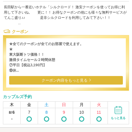
長田駅から一番近いホテル「シルクロード！ 激安クーポンを使ってお得に利
用して下さいね。 更に！！ お得なクーポンの他にも様々な無料サービスが
てんこ盛り♪♪ 是非シルクロードを利用してみて下さい！！
...
クーポン
★全てのクーポンが全てのお部屋で使えます。
★
東大阪断トツ価格！！
激得タイムセール２時間休憩
⑦平日【税込3,190円】
⑱休...
クーポン内容をもっと見る
カップルズ予約
木
金
土
日
月
火
6
7
8
9
10
11
8/
-
もっと見る