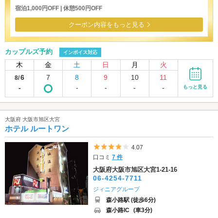
宿泊1,000円OFF | 休憩500円OFF
クーポン内容をもっと見る
カップルズ予約
インボイス対応
木
金
土
日
月
火
6
7
8
9
10
11
8/
-
-
-
-
-
もっと見る
大阪府 大阪市旭区大宮
ホテル ルートワン
5つ星のうち4
4.07
口コミ
7 件
大阪府大阪市旭区大宮1-21-16
06-4254-7711
ジィニアグループ
森小路駅 (徒歩6分)
森小路IC
(車3分)