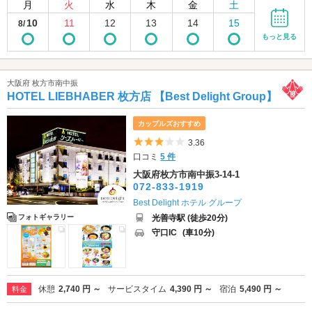
月
火
水
木
金
土
10
11
12
13
14
15
8/
もっと見る
大阪府 枚方市南中振
HOTEL LIEBHABER 枚方店 【Best Delight Group】
カップルズおすすめ
5つ星のうち3
3.36
口コミ
5 件
大阪府枚方市南中振3-14-1
072-833-1919
Best Delight ホテル グループ
光善寺駅 (徒歩20分)
フォトギャラリー
守口IC
(車10分)
休憩
2,740 円 ～
サービスタイム
4,390 円 ～
宿泊
5,490 円 ～
料金