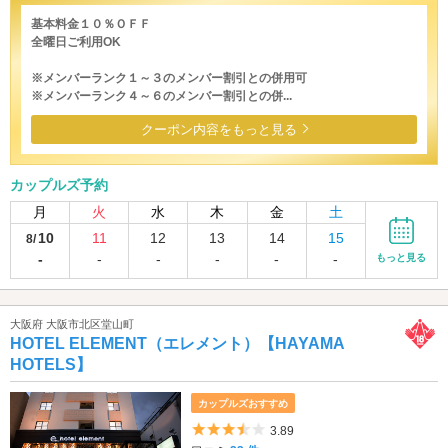
基本料金１０％ＯＦＦ
全曜日ご利用OK
※メンバーランク１～３のメンバー割引との併用可
※メンバーランク４～６のメンバー割引との併...
クーポン内容をもっと見る
カップルズ予約
月
火
水
木
金
土
10
11
12
13
14
15
8/
-
-
-
-
-
-
もっと見る
大阪府 大阪市北区堂山町
HOTEL ELEMENT（エレメント）【HAYAMA
HOTELS】
カップルズおすすめ
5つ星のうち3.5
3.89