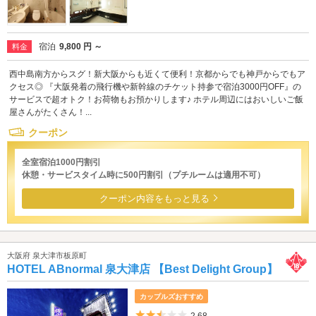
宿泊
9,800 円 ～
料金
西中島南方からスグ！新大阪からも近くて便利！京都からでも神戸からでもア
クセス◎ 『大阪発着の飛行機や新幹線のチケット持参で宿泊3000円OFF』の
サービスで超オトク！お荷物もお預かりします♪ ホテル周辺にはおいしいご飯
屋さんがたくさん！...
クーポン
全室宿泊1000円割引
休憩・サービスタイム時に500円割引（プチルームは適用不可）
クーポン内容をもっと見る
大阪府 泉大津市板原町
HOTEL ABnormal 泉大津店 【Best Delight Group】
カップルズおすすめ
5つ星のうち2.5
2.68