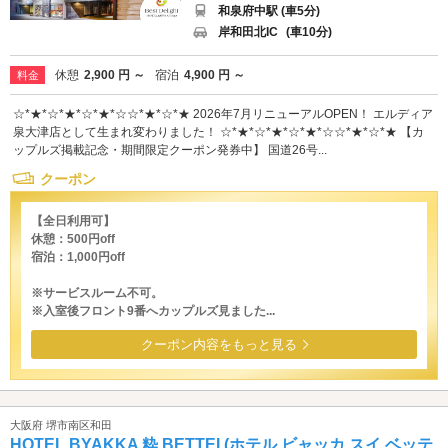
和泉府中駅 (車5分)
岸和田北IC
(車10分)
休憩
2,900 円 ～
宿泊
4,900 円 ～
料金
☆*★*☆*★*☆*★*☆☆*★*☆*★ 2026年7月リニューアルOPEN！ エルディア
泉大津店として生まれ変わりました！ ☆*★*☆*★*☆*★*☆☆*★*☆*★ 【カ
ップルズ掲載記念・期間限定クーポン発券中】 国道26号...
クーポン
【全日利用可】
休憩：500円off
宿泊：1,000円off
※サービスルーム不可。
※入室後フロント9番へカップルズ見ました...
クーポン内容をもっと見る
大阪府 堺市南区和田
HOTEL BYAKKA 粋 BETTEI (ホテル ビャッカ スイ ベッテ