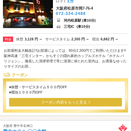
口コミ
4 件
大阪府松原市岡7-76-4
072-334-2488
河内松原駅 (車10分)
三宅IC
(車10分)
休憩
3,128 円 ～
サービスタイム
2,300 円 ～
宿泊
6,882 円 ～
料金
お部屋料金大幅改訂!!お部屋によっては、90分2,300円でご利用いただけます!!
阪神高速「三宅インター」からすぐの隠れ家的カップルズホテル『ホテル パ
リジェン』。徹底した清掃管理で常に清潔に保たれた室内は、お洒落なゆった
りサイズのお部...
クーポン
■休憩・サービスタイム５００円OFF
■宿泊１０００円OFF
クーポン内容をもっと見る
大阪府 豊中市名神口