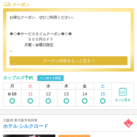
クーポン
お得なクーポン、ぜひご利用ください♪
◆◇◆サービスタイムクーポン◆◇◆
５００円ＯＦＦ
月曜～金曜日限定
...
クーポン内容をもっと見る
カップルズ予約
インボイス対応
月
火
水
木
金
土
10
11
12
13
14
15
8/
もっと見る
大阪府 東大阪市長田東
ホテル シルクロード