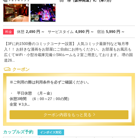
堺（阪神高速）IC
(車7分)
休憩
2,490 円 ～
サービスタイム
4,990 円 ～
宿泊
5,990 円 ～
料金
【3Fに約1500冊のコミックコーナー設置】 人気コミック最新刊など毎月導
入！！ お好きな漫画をお部屋にご自由にお持ちください。 お部屋もお風呂も
広くてＷiFi・小型冷蔵庫完備☆SMルームも２室ご用意しております。 堺の国
道26...
クーポン
※ご利用の際は利用条件を必ずご確認ください。
・ 平日休憩 （月～金）
休憩3時間 （6：00～27：00の間）
全室 ￥3,9...
クーポン内容をもっと見る
カップルズ予約
インボイス対応