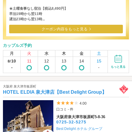
★土曜食事なし宿泊【税込8,490円】
早泊19時から翌11時
遅泊23時から翌13時...
クーポン内容をもっと見る
カップルズ予約
月
火
水
木
金
土
10
11
12
13
14
15
8/
-
-
もっと見る
大阪府 泉大津市板原町
HOTEL ELDIA 泉大津店【Best Delight Group】
5つ星のうち4
4.00
口コミ - 件
大阪府泉大津市板原町5-8-36
0725-32-5275
Best Delight ホテル グループ