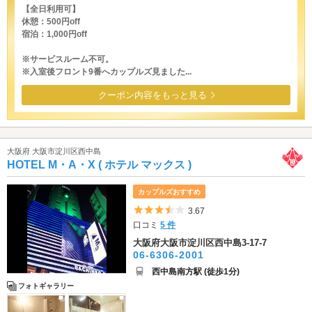
【全日利用可】
休憩：500円off
宿泊：1,000円off
※サービスルーム不可。
※入室後フロント9番へカップルズ見ました...
クーポン内容をもっと見る
大阪府 大阪市淀川区西中島
HOTEL M・A・X ( ホテル マックス )
カップルズおすすめ
5つ星のうち3.5
3.67
口コミ
5 件
大阪府大阪市淀川区西中島3-17-7
06-6306-2001
西中島南方駅 (徒歩1分)
フォトギャラリー