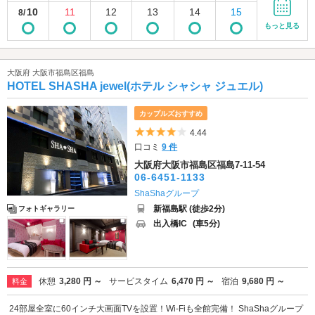
10
11
12
13
14
15
8/
もっと見る
大阪府 大阪市福島区福島
HOTEL SHASHA jewel(ホテル シャシャ ジュエル)
カップルズおすすめ
5つ星のうち4
4.44
口コミ
9 件
大阪府大阪市福島区福島7-11-54
06-6451-1133
ShaShaグループ
新福島駅 (徒歩2分)
フォトギャラリー
出入橋IC
(車5分)
休憩
3,280 円 ～
サービスタイム
6,470 円 ～
宿泊
9,680 円 ～
料金
24部屋全室に60インチ大画面TVを設置！Wi-Fiも全館完備！ ShaShaグループ