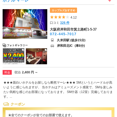
ホテル マーレ
カップルズおすすめ
5つ星のうち4
4.12
口コミ
326 件
大阪府岸和田市箕土路町1-5-37
072-445-7017
久米田駅 (徒歩15分)
岸和田北IC
(車8分)
フォトギャラリー
宿泊
2,400 円 ～
料金
★★★面白いホテルをお探しなら断然マーレ★★★ SMというとハードルが高
いように感じられますが、 当ホテルはアミューズメント感覚で、SMを楽しみ
たい気軽な感じのお部屋になっております。 SM什器（12室）完備しておりま
す。...
クーポン
★全てのクーポンが全てのお部屋で使えます。