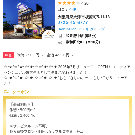
5つ星のうち4
4.20
口コミ
4 件
大阪府泉大津市板原町5-11-13
0725-45-6777
Best Delight ホテル グループ
和泉府中駅 (車5分)
岸和田北IC
(車10分)
休憩
2,900 円 ～
宿泊
4,900 円 ～
料金
☆*★*☆*★*☆*★*☆☆*★*☆*★ 2026年7月リニューアルOPEN！ エルディア
センシュアル泉大津店として生まれ変わりました！
☆*★*☆*★*☆*★*☆☆*★*☆*★ "おもてなしのホテル もしピ” がリニューア
ル！...
クーポン
【全日利用可】
休憩：500円off
宿泊：1,000円off
※サービスルーム不可。
※入室後フロント9番へカップルズ見ました...