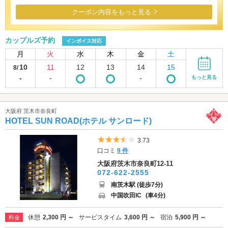
クーポン内容をもっと見る
カップルズ予約
インボイス対応
月
火
水
木
金
土
10
11
12
13
14
15
8/
-
-
-
もっと見る
大阪府 茨木市奈良町
HOTEL SUN ROAD(ホテル サンロード)
5つ星のうち3.5
3.73
口コミ
9 件
大阪府茨木市奈良町12-11
072-622-2555
南茨木駅 (徒歩7分)
中国吹田IC
(車4分)
休憩
2,300 円 ～
サービスタイム
3,600 円 ～
宿泊
5,900 円 ～
料金