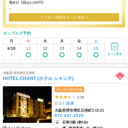
⑱休日【税込4,190円】
...
クーポン内容をもっと見る
カップルズ予約
月
火
水
木
金
土
10
11
12
13
14
15
8/
-
もっと見る
大阪府 堺市堺区石津町
HOTEL CHANT (ホテル シャンテ)
カップルズおすすめ
5つ星のうち3.5
3.76
口コミ
30 件
大阪府堺市堺区石津町3-15-21
072-247-2525
石津川駅 (車5分)
フォトギャラリー