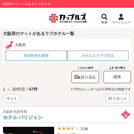
大阪府のマットがあるラブホテル
検索
マイメニュー
大阪府のマットがあるラブホテル一覧
大阪府
市区町村を変更
ホテルエリアで見る
こだわり条件
並び替え
絞り込む
標準
1 ～ 30件目 /
47件
※予約カレンダーは13:30時点の情報です
マット
リセット
大阪府 松原市岡
ホテル パリジェン
5つ星のうち3.5
3.98