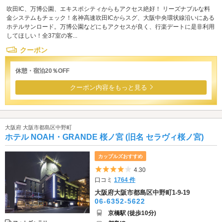
吹田IC、万博公園、エキスポシティからもアクセス絶好！ リーズナブルな料
金システムもチェック！名神高速吹田ICからスグ、大阪中央環状線沿いにある
ホテルサンロード。万博公園などにもアクセスが良く、行楽デートに是非利用
してほしい！全37室の客...
クーポン
休憩・宿泊20％OFF
クーポン内容をもっと見る
大阪府 大阪市都島区中野町
ホテル NOAH・GRANDE 桜ノ宮 (旧名 セラヴィ桜ノ宮)
カップルズおすすめ
5つ星のうち4
4.30
口コミ
1764 件
大阪府大阪市都島区中野町1-9-19
06-6352-5622
京橋駅 (徒歩10分)