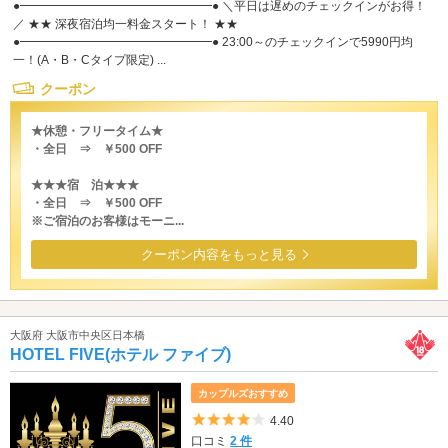
●━━━━━━━━━━━━━━━━● ＼平日は遅めのチェックインがお得！
／ ★★ 深夜宿泊均一料金スタート！ ★★
●━━━━━━━━━━━━━━━━● 23:00～のチェックインで5990円均
一！(A・B・Cタイプ限定) ...
クーポン
★休憩・フリータイム★
・全日 ⇒ ￥500 OFF
★★★宿 泊★★★
・全日 ⇒ ￥500 OFF
※ご宿泊のお客様はモーニ...
クーポン内容をもっと見る
大阪府 大阪市中央区日本橋
HOTEL FIVE(ホテル ファイブ)
カップルズおすすめ
5つ星のうち4
4.40
口コミ
2 件