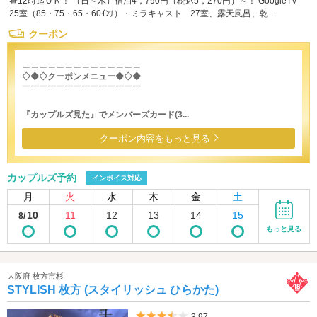
昼12時迄ＯＫ！ （日～木）宿泊4，790円（税込5，270円）～！ GoogleTV
25室（85・75・65・60ｲﾝﾁ）・ミラキャスト 27室、露天風呂、乾...
クーポン
＿＿＿＿＿＿＿＿＿＿＿＿＿＿
◇◆◇クーポンメニュー◆◇◆
￣￣￣￣￣￣￣￣￣￣￣￣￣￣
『カップルズ見た』でメンバーズカード(3...
クーポン内容をもっと見る
カップルズ予約
インボイス対応
月
火
水
木
金
土
10
11
12
13
14
15
8/
もっと見る
大阪府 枚方市杉
STYLISH 枚方 (スタイリッシュ ひらかた)
5つ星のうち3.5
3.97