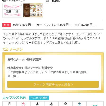
都島IC
フォトギャラリー
休憩
3,490 円 ～
サービスタイム
4,990 円 ～
宿泊
5,990 円 ～
料金
☆彡２０２６年新年明けましておめでとうございます！ﾟ ☆,｡･:*:【祝】o(´▽｀
*)/♪♪｡･:*:･☆ﾟ カップルズアワード２０２０受賞に続き 皆様のお陰で２０２２
年もカップルズアワード受賞！ 令和元年に新しく生まれ変...
クーポン
お得なクーポン割引実施中
特典①☆☆お得なクーポン割引☆☆
「ご休憩料金より３００円」＆「ご宿泊料金より５００円割引」
※「特...
クーポン内容をもっと見る
カップルズ予約
インボイス対応
月
火
水
木
金
土