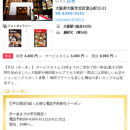
口コミ
23 件
大阪府大阪市北区堂山町11-11
06-6360-0111
HAYAMA HOTELS
大阪駅 (徒歩10分)
フォトギャラリー
扇町IC
(車5分)
休憩
4,480 円 ～
サービスタイム
6,480 円 ～
宿泊
8,980 円 ～
料金
【平日（月～木）】 サービスタイム 21時までのご滞在で同一料金(最大15時
間!!) 始めました♪ 大阪駅や梅田駅からアクセス絶好！周辺には美味しいお店や
ショッピングスポット多数！ 梅田でデートを楽しむ機会の多いカップルは是
非チェ...
クーポン
①平日限定5組！お得な電話予約割引クーポン
月〜金までの平日限定！
電話予約(06-6360-0111)された方は
宿泊 20時〜...