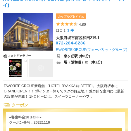
イ)
カップルズおすすめ
5つ星のうち4.5
4.80
口コミ
3 件
大阪府堺市南区和田219-1
072-284-8286
FAVORITE GROUP(フェーバリットグループ)
泉ヶ丘駅 (車8分)
フォトギャラリー
堺（阪和道）IC
(車2分)
FAVORITE GROUP新店舗 「HOTEL BYAKKA 粋 BETTEI」 大阪府堺市に
GRAND OPEN！！ 堺インター降りてスグの好立地！ 魅力的な室内には最新
の設備が満載！ 1Fロビーには、スイーツコーナーやフ...
クーポン
●客室料金10％OFF●
クーポン番号：20221116