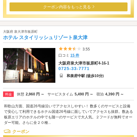
クーポン内容をもっと見る
大阪府 泉大津市板原町
ホテル スタイリッシュリゾート泉大津
5つ星のうち3.5
3.55
口コミ
15 件
大阪府泉大津市板原町4-16-1
0725-33-7771
和泉府中駅 (徒歩10分)
休憩
2,960 円 ～
サービスタイム
5,490 円 ～
宿泊
4,390 円 ～
料金
和歌山方面、国道26号線沿いでアクセスしやすい！ 数多くのサービスと設備
で安心して利用できるホテル国道26号線に面していてアクセスも抜群。数ある
板原エリアのホテルの中でも随一のサービスで大人気。２フードが無料でオー
ダー可能。さらに全２０種...
クーポン