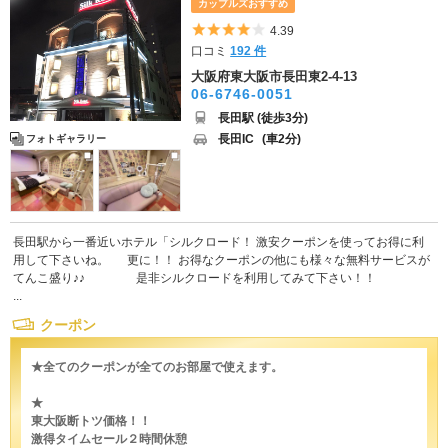
カップルズおすすめ
5つ星のうち4
4.39
口コミ
192 件
大阪府東大阪市長田東2-4-13
06-6746-0051
長田駅 (徒歩3分)
長田IC
(車2分)
フォトギャラリー
長田駅から一番近いホテル「シルクロード！ 激安クーポンを使ってお得に利
用して下さいね。 更に！！ お得なクーポンの他にも様々な無料サービスが
てんこ盛り♪♪ 是非シルクロードを利用してみて下さい！！
...
クーポン
★全てのクーポンが全てのお部屋で使えます。
★
東大阪断トツ価格！！
激得タイムセール２時間休憩