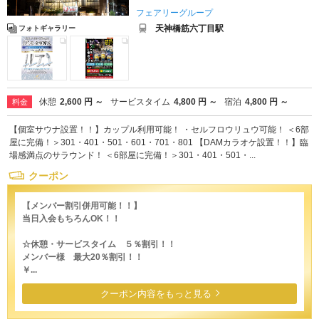
フェアリーグループ
天神橋筋六丁目駅
フォトギャラリー
休憩
2,600 円 ～
サービスタイム
4,800 円 ～
宿泊
4,800 円 ～
料金
【個室サウナ設置！！】カップル利用可能！ ・セルフロウリュウ可能！ ＜6部
屋に完備！＞301・401・501・601・701・801 【DAMカラオケ設置！！】臨
場感満点のサラウンド！ ＜6部屋に完備！＞301・401・501・...
クーポン
【メンバー割引併用可能！！】
当日入会もちろんOK！！
☆休憩・サービスタイム ５％割引！！
メンバー様 最大20％割引！！
￥...
クーポン内容をもっと見る