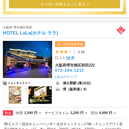
クーポン内容をもっと見る
大阪府 堺市南区和田
HOTEL LaLa(ホテル ララ)
カップルズおすすめ
5つ星のうち3
3.39
口コミ
58 件
大阪府堺市南区和田222
072-284-1211
LaLaグループ
津久野駅 (車10分)
フォトギャラリー
堺（阪和道）IC
休憩
1,590 円 ～
サービスタイム
3,280 円 ～
宿泊
4,990 円 ～
料金
堺I.Cスグ！宿泊キャンペーン中！全日チェックイン17時～チェックアウト翌