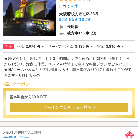
口コミ
6 件
大阪府枚方市杉2-23-5
072-859-1919
長尾駅
枚方東IC
(車5分)
休憩
2,070 円 ～
サービスタイム
3,830 円 ～
宿泊
3,830 円 ～
料金
★超便利！！！超お得！！！２４時間いつでも宿泊、休憩利用可能！！！ 朝
からお泊り、深夜に休憩、１～２４時間まで様々な料金プランがございます。
★SMルームや和室などのお部屋もあり、非日常的なひと時を味わうことがで
きます♪ ★おもちゃの...
クーポン
基本料金から10％OFF
クーポン内容をもっと見る
大阪府 岸和田市箕土路町