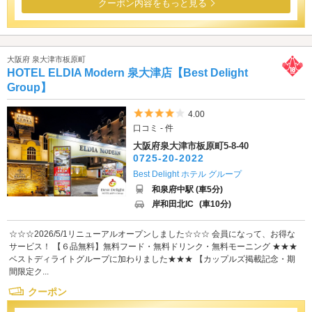
クーポン内容をもっと見る
大阪府 泉大津市板原町
HOTEL ELDIA Modern 泉大津店【Best Delight
Group】
5つ星のうち4
4.00
口コミ - 件
大阪府泉大津市板原町5-8-40
0725-20-2022
Best Delight ホテル グループ
和泉府中駅 (車5分)
岸和田北IC
(車10分)
☆☆☆2026/5/1リニューアルオープンしました☆☆☆ 会員になって、お得な
サービス！ 【６品無料】無料フード・無料ドリンク・無料モーニング ★★★
ベストディライトグループに加わりました★★★ 【カップルズ掲載記念・期
間限定ク...
クーポン