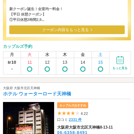
新クーポン誕生！全室均一料金！
【平日 休憩クーポン】
①平日休憩2時間2,9...
クーポン内容をもっと見る
カップルズ予約
月
火
水
木
金
土
10
11
12
13
14
15
8/
-
もっと見る
大阪府 大阪市北区天神橋
ホテル ウォーターロード天神橋
カップルズおすすめ
5つ星のうち4
4.22
口コミ
2331 件
大阪府大阪市北区天神橋8-13-11
06-6358-8491