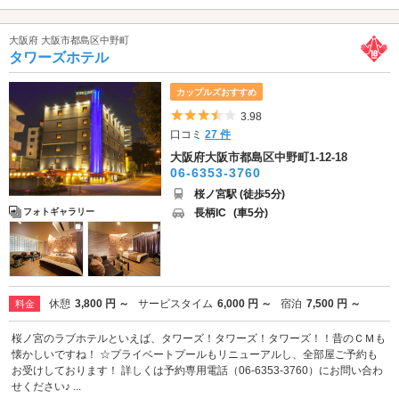
大阪府 大阪市都島区中野町
タワーズホテル
カップルズおすすめ
5つ星のうち3.5
3.98
口コミ
27 件
大阪府大阪市都島区中野町1-12-18
06-6353-3760
桜ノ宮駅 (徒歩5分)
長柄IC
(車5分)
フォトギャラリー
休憩
3,800 円 ～
サービスタイム
6,000 円 ～
宿泊
7,500 円 ～
料金
桜ノ宮のラブホテルといえば、タワーズ！タワーズ！タワーズ！！昔のＣＭも
懐かしいですね！ ☆プライベートプールもリニューアルし、全部屋ご予約も
お受けしております！ 詳しくは予約専用電話（06-6353-3760）にお問い合わ
せください♪ ...