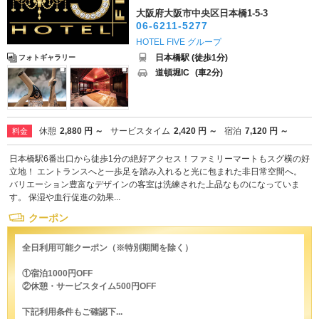
大阪府大阪市中央区日本橋1-5-3
06-6211-5277
HOTEL FIVE グループ
日本橋駅 (徒歩1分)
フォトギャラリー
道頓堀IC
(車2分)
休憩
2,880 円 ～
サービスタイム
2,420 円 ～
宿泊
7,120 円 ～
料金
日本橋駅6番出口から徒歩1分の絶好アクセス！ファミリーマートもスグ横の好
立地！ エントランスへと一歩足を踏み入れると光に包まれた非日常空間へ。
バリエーション豊富なデザインの客室は洗練された上品なものになっていま
す。 保湿や血行促進の効果...
クーポン
全日利用可能クーポン（※特別期間を除く）
①宿泊1000円OFF
②休憩・サービスタイム500円OFF
下記利用条件もご確認下...