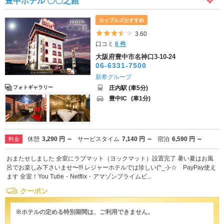
豊中ホテル 〇〇之館
カップルズおすすめ
5つ星のうち3.5
3.60
口コミ
6 件
大阪府豊中市名神口3-10-24
06-6331-7500
新希グループ
庄内駅 (車5分)
フォトギャラリー
豊中IC
(車1分)
休憩
3,290 円 ～
サービスタイム
7,140 円 ～
宿泊
6,590 円 ～
料金
おまたせしました 全室にラブマット（ヨックマット）設置完了 暑い夏はお風
呂でお楽しみ下さいませ〜!!! レジャーホテルでは珍しい(^_-)-☆ PayPay使え
ます 全室！You Tube・Netflix・アマゾンプライムビ...
クーポン
※ホテルの定める特別期間は、ご利用できません。