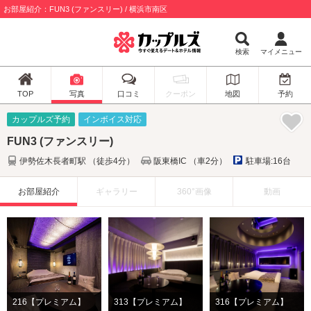
お部屋紹介：FUN3 (ファンスリー) / 横浜市南区
検索
マイメニュー
TOP
写真
口コミ
クーポン
地図
予約
カップルズ予約
インボイス対応
FUN3 (ファンスリー)
伊勢佐木長者町駅 （徒歩4分）
阪東橋IC （車2分）
駐車場:16台
お部屋紹介
ギャラリー
360°画像
動画
216【プレミアム】
313【プレミアム】
316【プレミアム】