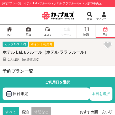
予約プラン一覧：ホテル LaLaフルール（ホテル ララフルール） / 大阪市中央区
検索
マイメニュー
TOP
写真
口コミ
クーポン
地図
予約
カップルズ予約
ポイント利用可
ホテル LaLaフルール（ホテル ララフルール）
なんば駅
道頓堀IC
予約プラン一覧
ご利用日を選択
日付未定
本日を選択
すべて
宿泊
休憩など
おすすめ順
安い順