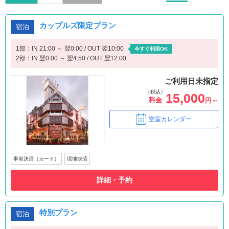
カップルズ限定プラン
宿泊
1部：IN 21:00 ～ 翌0:00 / OUT 翌10:00
今すぐ利用OK
2部：IN 翌0:00 ～ 翌4:50 / OUT 翌12:00
ご利用日未指定
（税込）
15,000
料金
円～
空室カレンダー
事前決済（カード）
現地決済
詳細・予約
特別プラン
宿泊