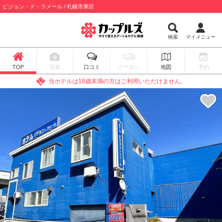
ピジョン・ド・ラメール / 札幌市東区
検索
マイメニュー
TOP
写真
口コミ
クーポン
地図
予約
当ホテルは18歳未満の方はご利用いただけません。