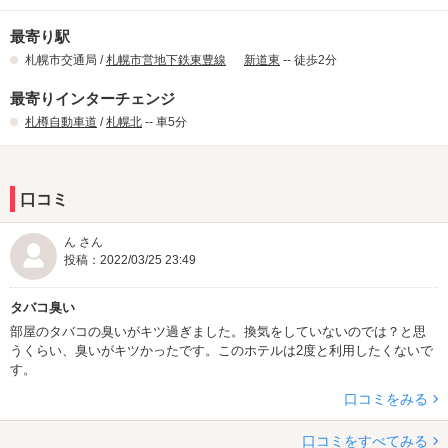
最寄り駅
札幌市交通局 /
札幌市営地下鉄東豊線
新道東
-- 徒歩2分
最寄りインターチェンジ
札樽自動車道
/
札幌北
-- 車5分
口コミ
ん さん
投稿：2022/03/25 23:49
タバコ臭い
部屋のタバコの臭いがキツ過ぎました。換気をしていないのでは？と思
うくらい、臭いがキツかったです。このホテルは2度と利用したくないで
す。
口コミをみる
口コミをすべてみる