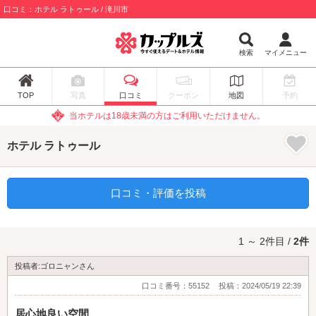
口コミ：ホテル ラトゥール / 滝川市
検索
マイメニュー
TOP
写真
口コミ
クーポン
地図
予約
当ホテルは18歳未満の方はご利用いただけません。
ホテル ラトゥール
口コミ・評価を投稿
1 ～ 2件目 /
2件
投稿者:ゴロニャンさん
口コミ番号：55152
投稿：2024/05/19 22:39
居心地良い空間