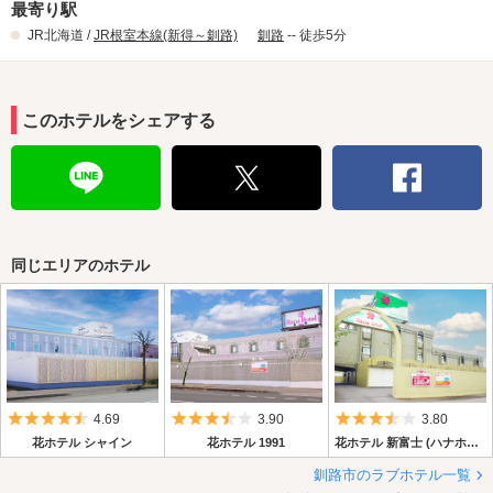
最寄り駅
JR北海道 /
JR根室本線(新得～釧路)
釧路
-- 徒歩5分
このホテルをシェアする
同じエリアのホテル
5つ星のうち4.5
5つ星のうち3.5
5つ星のうち3.
4.69
3.90
3.80
花ホテル シャイン
花ホテル 1991
花ホテル 新富士 (ハナホテル シンフジ)
釧路市のラブホテル一覧