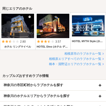
同じエリアのホテル
5つ星のうち2.5
5つ星のうち3.5
HOTEL MYTH Style (ホテル マイススタイル)
2.80
3.57
ホテル リングマイベル
HOTEL Dino (ホテル ディーノ)
相模原市のラブホテル一覧
相模原エリアすべてのラブホテル一覧
橋本・淵野辺エリアのラブホテル一覧
カップルズおすすめラブホ情報
神奈川の市区町村からラブホテルを探す
神奈川のホテルエリアからラブホテルを探す