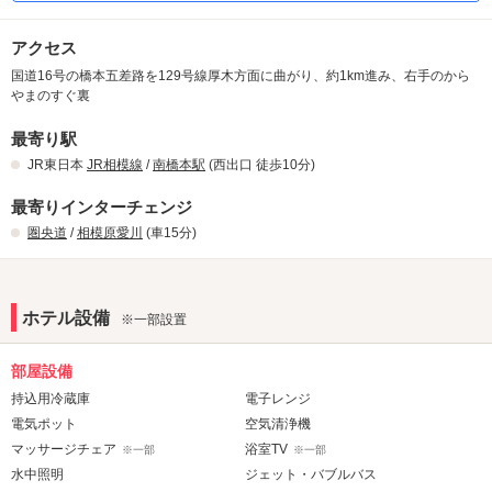
アクセス
国道16号の橋本五差路を129号線厚木方面に曲がり、約1km進み、右手のから
やまのすぐ裏
最寄り駅
JR東日本
JR相模線
/
南橋本駅
(西出口 徒歩10分)
最寄りインターチェンジ
圏央道
/
相模原愛川
(車15分)
ホテル設備
※一部設置
部屋設備
持込用冷蔵庫
電子レンジ
電気ポット
空気清浄機
マッサージチェア
浴室TV
※一部
※一部
水中照明
ジェット・バブルバス