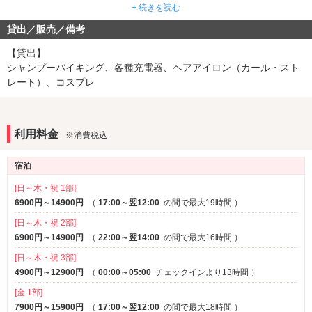
ウォシュレット
ドライサウナ
※一部
+ 続きを読む
貸出／販売／備考
音響・映像・通信
カラオケ
VOD
※一部
【貸出】
Wi-Fi
Android充電器
シャンプーバイキング、各種充電器、ヘアアイロン（カール・スト
※一部
iPhone充電器
レート）、コスプレ
クロームキャスト
※一部
アメニティ
セレクトシャンプー
カールドライヤー
※一部
利用料金
※消費税込
ヘアアイロン
電気マッサージ器
※一部
コスプレ
※一部
宿泊
部屋タイプ
[日～木・祝 1部]
和室
6900円～14900円
（
17:00～翌12:00
テラス
の間で最大19時間
）
※一部
※一部
禁煙ルーム
3名以上利用可
※一部
[日～木・祝 2部]
1名利用可
6900円～14900円
（
22:00～翌14:00
の間で最大16時間
）
[日～木・祝 3部]
サービス
4900円～12900円
（
00:00～05:00
チェックインより13時間
）
ルームサービス
女子会
[金 1部]
7900円～15900円
（
17:00～翌12:00
の間で最大18時間
）