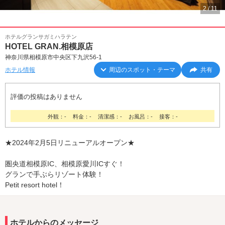
2
/
11
ホテルグランサガミハラテン
HOTEL GRAN.相模原店
神奈川県相模原市中央区下九沢56-1
ホテル情報
周辺のスポット・テーマ
共有
評価の投稿はありません
外観：-
料金：-
清潔感：-
お風呂：-
接客：-
★2024年2月5日リニューアルオープン★
圏央道相模原IC、相模原愛川ICすぐ！
グランで手ぶらリゾート体験！
Petit resort hotel！
ホテルからのメッセージ