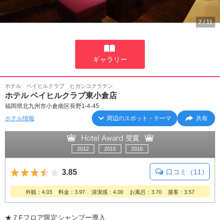
2
/
11
ギャラリー
ホテル ベイヒルクラブ ヒガシコクラテン
ホテル ベイヒルクラブ東小倉店
福岡県北九州市小倉南区長野1-4-45
ホテル情報
周辺のスポット・テーマ
共有
2012
2015
2016
5つ星のうち3.5
3.85
口コミ（11）
外観：4.03
料金：3.97
清潔感：4.00
お風呂：3.70
接客：3.57
★７Fフロア限定シャンプー導入