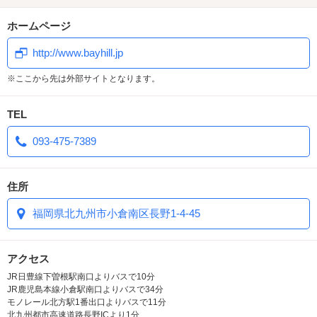
★話題のエプソムソルト！！
役立てください。
宿泊者限定ですが、エプソムソルトプレゼント！！
詳しくはフォトギャラリー、客室テレビ画面にてご確認下さい。
ホームページ
発汗、リラックス、美肌効果等あると言われてます。
★ミッドナイトプラン始めました…。
是非とも、ご宿泊の際はご利用下さい。
深夜のご利用をより使いやすく…全室均一料金＜3時間＞でご利用
http://www.bayhill.jp
★新メニュー続々登場
できます。
大人のミックスフライ定食、スフレパンケーキ等新メニューが続々登
※ここから先は外部サイトとなります。
詳しくはフォトギャラリーにてご確認お願いいたします。
場！！
※ミッドナイトプラン開始に伴い、SSタイムと深夜休憩が廃止と
詳しくは、フォトギャラリー、店内オーダー画面にてご確認下さい。
なりましたのでご了承下さい。
TEL
★アメニティープレゼント第３弾
★ウェルカムドリンクにフルーティ酢が新登場！！
アメニティープレゼント第３弾開催中。
★7F全室に話題のReFaファインバブルシャワーヘッド導入！！
093-475-7389
フェイスマスクやリップクリーム等乾燥するこれからの時期にお役立
★クロームキャスト６Ｆ，７Ｆに設置致しました。
てください。
ご要望の多かったクロームキャストを６Ｆ，７Ｆに設置致しまし
詳しくはフォトギャラリー、客室テレビ画面にてご確認下さい。
た。
住所
★ミッドナイトプラン始めました…。
是非とも、70インチ画面で映像をお楽しみ下さい。
深夜のご利用をより使いやすく…全室均一料金でご利用できます。
福岡県北九州市小倉南区長野1-4-45
★当店ではお米にこだわってます。
詳しくはフォトギャラリーにてご確認お願いいたします。
当店ではモーニング、飲食メニュー等に使っているお米にこだわ
※ミッドナイトプラン開始に伴い、SSタイムと深夜休憩が廃止となり
ってます。
ましたのでご了承下さい。
アクセス
直接仕入のひとめぼれを使っております。
★ウェルカムドリンクにフルーティ酢が新登場！！
美味しいお米を是非ともご賞味下さい。
JR日豊線下曽根駅南口よりバスで10分
★7F全室に話題のReFaファインバブルシャワーヘッド導入！！
★７F全室ｳｫｰﾀｰｻｰﾊﾞｰ設置
JR鹿児島本線小倉駅南口よりバスで34分
★クロームキャスト６Ｆ，７Ｆに設置致しました。
モノレール北方駅1番出口よりバスで11分
★新感覚デザートカクテル登場！！
ご要望の多かったクロームキャストを６Ｆ，７Ｆに設置致しました。
北九州都市高速道路長野ICより1分