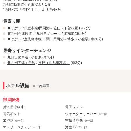
新感覚デザートのようなカクテルが登場！！味は2種類苺のショー
九州自動車道小倉東ICより1分
是非とも、70インチ画面で映像をお楽しみ下さい。
トケーキ味とクリームブリュレ味！！
*西鉄バス「長野1丁目」より徒歩3分
★当店ではお米にこだわってます。
お酒が苦手な方でもおいしく飲めるカクテル･･･女性の方に大人気
当店ではモーニング、飲食メニュー等に使っているお米にこだわって
です。
最寄り駅
ます。
是非一度味わってみてください。
JR九州
JR日豊本線(門司港～佐伯)
/
下曽根駅
(車7分)
直接仕入のひとめぼれを使っております。
★セレクトコンドーム！！
北九州高速鉄道
北九州モノレール
/
北方駅
(車9分)
美味しいお米を是非ともご賞味下さい。
コンドーム選びから前戯は始まっている･･･支配人I氏の自論です
JR九州
JR鹿児島本線(下関・門司港～博多)
/
小倉駅
(車20分)
★７F全室ｳｫｰﾀｰｻｰﾊﾞｰ設置
(笑)
★新感覚デザートカクテル登場！！
1個100円で販売いたしますが、休憩は1個、宿泊等は2個無料とな
最寄りインターチェンジ
新感覚デザートのようなカクテルが登場！！味は2種類苺のショートケ
ってます。
九州自動車道
/
小倉東
(車3分)
ーキ味とクリームブリュレ味！！
詳しくはPOPにて確認下さい。是非ともご利用下さい。
北九州高速１号線
/
長野（北九州高速）
(車3分)
お酒が苦手な方でもおいしく飲めるカクテル･･･女性の方に大人気で
★メンバー会員・カードレス会員＆ライン友達募集中！！
す。
今なら、メンバーズカード無料進呈！！詳しくは、店内ＰＯＰを
是非一度味わってみてください。
確認して下さい。
★セレクトコンドーム！！
ホテル設備
※一部設置
★休憩２４時間OK！！
コンドーム選びから前戯は始まっている･･･支配人I氏の自論です(笑)
★宿泊者限定ナイトウェア秋冬バージョンレンタル！！
1個100円で販売いたしますが、休憩は1個、宿泊等は2個無料となって
宿泊者限定ナイトウェアーレンタル中！！かわいい物からセクシー
部屋設備
ます。
なものまで取り揃えています。
持込用冷蔵庫
電子レンジ
詳しくはPOPにて確認下さい。是非ともご利用下さい。
★コスプレ５０着レンタル中！！
電気ポット
ウォーターサーバー
※一部
★メンバー会員・カードレス会員＆ライン友達募集中！！
6階と7階の客室はVIPルーム!!2人の有名建築デザイナーが手掛けた
加湿器
空気清浄機
※一部
※一部
今なら、メンバーズカード無料進呈！！詳しくは、店内ＰＯＰを確認
デザイナーズフロアとなっており、VIPルームに相応しい最上級のサ
マッサージチェア
浴室TV
して下さい。
※一部
※一部
ービスをご用意しております。（※詳細はメッセージにて。）