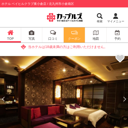
ホテル ベイヒルクラブ東小倉店 / 北九州市小倉南区
検索
マイメニュー
TOP
写真
口コミ
クーポン
地図
予約
当ホテルは18歳未満の方はご利用いただけません。