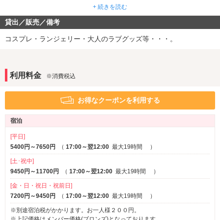
★宿泊者限定ナイトウェア秋冬バージョンレンタル中
水中照明
ジェット・バブルバス
※一部
※一部
+ 続きを読む
全室浴室は地下水をRO浸透膜を通した純天然軟水でお肌に優しくし
宿泊者限定ナイトウェアーレンタル中！！かわいい物からセクシーなも
ウォシュレット
っとり。さらにプラズマクラスタ空気清浄機設置の部屋(11室)、禁
貸出／販売／備考
のまで取り揃えています。
煙ルーム(1室)など清潔空間のお部屋がいっぱい、美容と癒しを堪能
音響・映像・通信
★休憩２４時間OK！！
してください。
コスプレ・ランジェリー・大人のラブグッズ等・・・。
★全50種類の豊富なコスチューム★
ホームシアター
カラオケ
＊便利なアメニティー類も充実してます。最上階には6つのデザイナ
※一部
※一部
★VOD全室設置
ーズルームがありVIP気分を堪能ください。さらにメンバーカードを
VOD
Wi-Fi
発行していただくと当日より基本料金10%、食事20%OFF(一部商品
有線LAN
Android充電器
利用料金
※消費税込
を除く)の特典あり。
iPhone充電器
DVDプレーヤー
ブルーレイプレーヤー
クロームキャスト
※一部
※一部
お得なクーポンを利用する
アメニティ
宿泊
セレクトシャンプー
ヘアアイロン
※一部
電気マッサージ器
コスプレ
[平日]
※一部
※一部
バスローブ
5400円～7650円
（
17:00～翌12:00
最大19時間
）
※一部
[土･祝中]
部屋タイプ
9450円～11700円
（
17:00～翌12:00
最大19時間
）
和室
禁煙ルーム
※一部
※一部
[金・日・祝日・祝前日]
3名以上利用可
1名利用可
7200円～9450円
（
17:00～翌12:00
最大19時間
）
サービス
※別途宿泊税がかかります。お一人様２００円。
※上記価格はメンバー価格(ブロンズ)となっております。