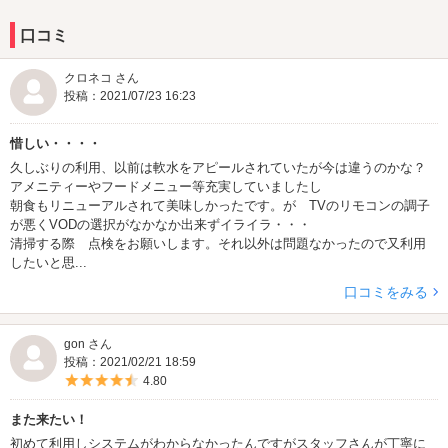
口コミ
クロネコ さん
投稿：2021/07/23 16:23
惜しい・・・・
久しぶりの利用、以前は軟水をアピールされていたが今は違うのかな？
アメニティーやフードメニュー等充実していましたし
朝食もリニューアルされて美味しかったです。が TVのリモコンの調子
が悪くVODの選択がなかなか出来ずイライラ・・・
清掃する際 点検をお願いします。それ以外は問題なかったので又利用
したいと思...
口コミをみる
gon さん
投稿：2021/02/21 18:59
5つ星のうち4.5
4.80
また来たい！
初めて利用しシステムがわからなかったんですがスタッフさんが丁寧に