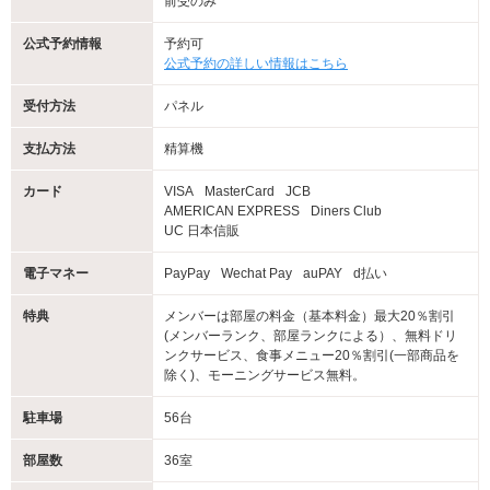
前受のみ
公式予約情報
予約可
公式予約の詳しい情報はこちら
受付方法
パネル
支払方法
精算機
カード
VISA
MasterCard
JCB
AMERICAN EXPRESS
Diners Club
UC 日本信販
電子マネー
PayPay
Wechat Pay
auPAY
d払い
特典
メンバーは部屋の料金（基本料金）最大20％割引
(メンバーランク、部屋ランクによる）、無料ドリ
ンクサービス、食事メニュー20％割引(一部商品を
除く)、モーニングサービス無料。
駐車場
56台
部屋数
36室