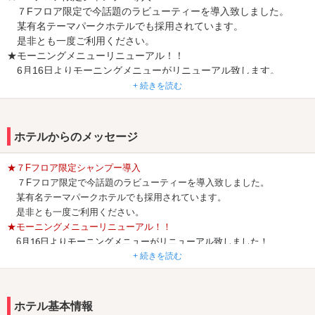
７Fフロア限定で今話題のラビューティーを導入致しました。
某有名テーマパークホテルでも採用されています。
是非とも一度ご利用ください。
★モーニングメニューリニューアル！！
6月16日よりモーニングメニューがリニューアル致します。
当店おすすめは、洋モーニング・・・焼きたてクロワッサンを是
+ 続きを読む
非ともご賞味下さい。
★宿泊者限定麻辣湯野菜チップス無料提供中！！
★OR決済使えます！
ホテルからのメッセージ
★話題のエプソムソルト！！
宿泊者限定ですが、エプソムソルトプレゼント！！
★７Fフロア限定シャンプー導入
発汗、リラックス、美肌効果等あると言われてます。
７Fフロア限定で今話題のラビューティーを導入致しました。
是非とも、ご宿泊の際はご利用下さい。
某有名テーマパークホテルでも採用されています。
★新メニュー続々登場
是非とも一度ご利用ください。
大人のミックスフライ定食、スフレパンケーキ等新メニューが
★モーニングメニューリニューアル！！
続々登場！！
月16日よりモーニングメニューがリニューアル致しました！
6
詳しくは、フォトギャラリー、店内オーダー画面にてご確認下さ
当店おすすめは、洋モーニング・・・焼きたてクロワッサンを是非と
+ 続きを読む
い。
もご賞味下さい。
★アメニティープレゼント第３弾
★宿泊者限定麻辣湯野菜チップス無料提供中！！
アメニティープレゼント第３弾開催中。
QR決済使えます
ホテル基本情報
フェイスマスクやリップクリーム等乾燥するこれからの時期にお