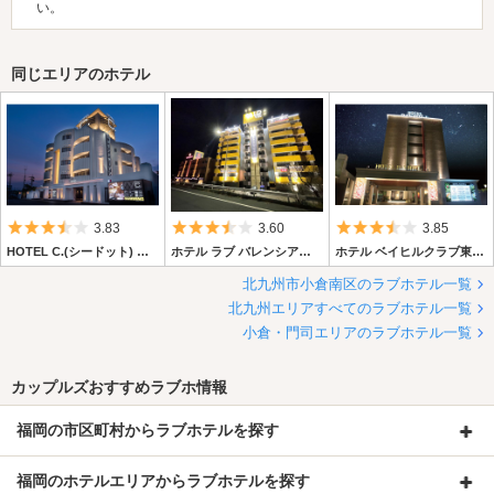
い。
同じエリアのホテル
5つ星のうち3.5
5つ星のうち3.5
5つ星のうち3.
3.83
3.60
3.85
HOTEL C.(シードット) 小倉エスト
ホテル ラブ バレンシア＆ジャパン 小倉
ホテル ベイヒルクラブ東小倉店
北九州市小倉南区のラブホテル一覧
北九州エリアすべてのラブホテル一覧
小倉・門司エリアのラブホテル一覧
カップルズおすすめラブホ情報
福岡の市区町村からラブホテルを探す
福岡のホテルエリアからラブホテルを探す