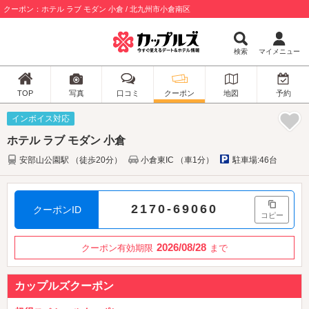
クーポン：ホテル ラブ モダン 小倉 / 北九州市小倉南区
検索
マイメニュー
TOP
写真
口コミ
クーポン
地図
予約
インボイス対応
ホテル ラブ モダン 小倉
安部山公園駅 （徒歩20分）
小倉東IC （車1分）
駐車場:46台
2170-69060
クーポンID
コピー
2026/08/28
クーポン有効期限
まで
カップルズクーポン