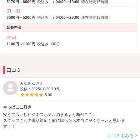
5170円～6600円
税込み
（
04:00～19:00
滞在時間15時間
）
[日・祝]
3500円～5200円
税込み
（
04:00～23:00
滞在時間19時間
）
延長料金
[全日]
1100円～1100円
税込み
/30分
口コミ
みなみん さん
投稿：2025/10/30 19:51
5つ星のうち5
5.00
やっぱここ好き
安くて広いしビジネスホテル泊まるより断然ここ。
スタッフさんの電話対応も前に比べたら本当に良くなったと思いま
す！！
口コミをみる