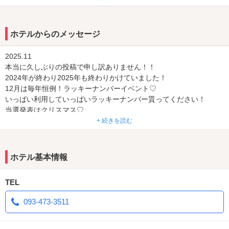
ます。安心してご利用くださいませ。
2020.03.02
ホテルからのメッセージ
Ｂ・Ｃ・Ｄタイプ限定 平日限定！！！夕食無料サービス実施中！
腹が減っては戦は出来ぬ！もりもり食べて勝鬨を上げてくださいね
2025.11
本当に久しぶりの投稿で申し訳ありません！！
Ｃ・Ｄタイプ限定 週末も変わらず夕食無料！！！つまりＣ・Ｄタ
2024年が終わり2025年も終わりかけていました！
イプはいつでも晩飯ついてます。しか～～～～も！！ウェルカムド
12月は毎年恒例！ラッキーナンバーイベント♡
リンクも無料！生ビールから超絶Ｚに至るまで無料！店内ドリンク
いっぱい利用していっぱいラッキーナンバー貰ってください！
お一人様一杯限り無料にてご奉仕させていただきます。
当選発表はクリスマス♡
お楽しみに！
+ 続きを読む
Ｄタイプ限定 さらにＤタイプにはモーニングまで無料！！！！！
2023.4
26時までの予約制にはなりますが無料！！！
年度が変わり桜が咲いて散りました。
皆様いかがお過ごしでしょうか？私は花粉との戦いにようやく終わ
ホテル基本情報
2020.2.29
りが見えてきたところです
15時から泊まることのできる新プラン登場！！
さて、今月のイベントはもう確認していただけましたか？来るたび
15:00～翌11:00
TEL
に割引されるスタンプカードを配布しております
料金は他の宿泊プランと一緒だから安心
値上げばかりの昨今に心ばかりの値引きをお楽しみください♪
チェックインさえしてしまえばもちろん外出OK！！
093-473-3511
使い勝手が抜群によくなったルーチェへ是非足をお運びください。
2023.2
更新が遅くなり申し訳ありません！