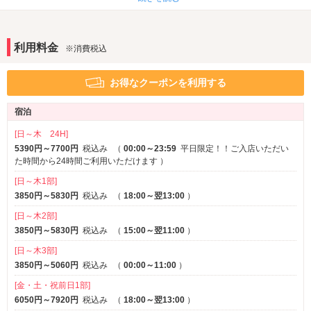
Android充電器
iPhone充電器
DVDプレーヤー
利用料金
※消費税込
アメニティ
セレクトシャンプー
カールドライヤー
お得なクーポンを利用する
コスプレ
部屋タイプ
宿泊
1名利用可
[日～木 24H]
5390円～7700円
税込み
（
00:00～23:59
平日限定！！ご入店いただい
サービス
た時間から24時間ご利用いただけます
）
ルームサービス
[日～木1部]
3850円～5830円
税込み
（
18:00～翌13:00
）
[日～木2部]
3850円～5830円
税込み
（
15:00～翌11:00
）
[日～木3部]
3850円～5060円
税込み
（
00:00～11:00
）
[金・土・祝前日1部]
6050円～7920円
税込み
（
18:00～翌13:00
）