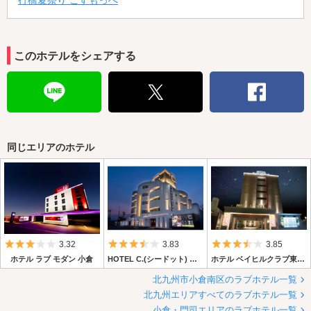
行橋夏祭り こすもっぺ
このホテルをシェアする
同じエリアのホテル
5つ星のうち3
5つ星のうち3.5
5つ星のうち3.
3.32
3.83
3.85
ホテル ラブ モダン 小倉
HOTEL C.(シードット) 小倉エスト
ホテル ベイヒルクラブ東小倉店
北九州市小倉南区のラブホテル一覧
北九州エリアすべてのラブホテル一覧
小倉・門司エリアのラブホテル一覧