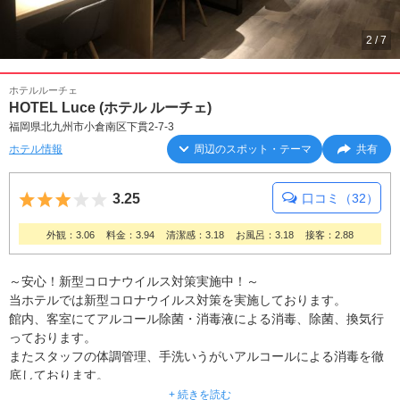
2
/
7
ホテルルーチェ
HOTEL Luce (ホテル ルーチェ)
福岡県北九州市小倉南区下貫2-7-3
ホテル情報
周辺のスポット・テーマ
共有
5つ星のうち3
3.25
口コミ（32）
外観：3.06
料金：3.94
清潔感：3.18
お風呂：3.18
接客：2.88
～安心！新型コロナウイルス対策実施中！～
当ホテルでは新型コロナウイルス対策を実施しております。
館内、客室にてアルコール除菌・消毒液による消毒、除菌、換気行
っております。
またスタッフの体調管理、手洗いうがいアルコールによる消毒を徹
底しております。
お客様に安全にご利用いただきますように従業員一同遂行しており
+ 続きを読む