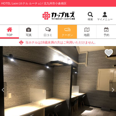
HOTEL Luce (ホテル ルーチェ) / 北九州市小倉南区
検索
マイメニュー
TOP
写真
口コミ
クーポン
地図
予約
当ホテルは18歳未満の方はご利用いただけません。