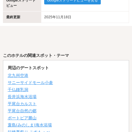
Googleストリート
Googleストリートビューを見る
ビュー
最終更新
2025年11月18日
このホテルの関連スポット・テーマ
周辺のデートスポット
北九州空港
サニーサイドモール小倉
千仏鍾乳洞
長井浜海水浴場
平尾台カルスト
平尾台自然の郷
ボートピア勝山
蓑島(みのしま)海水浴場