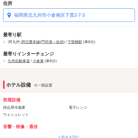
なななんとっっ
住所
昨年末開催したクリスマスイベント・新年のお年玉スクラッチ！た
24時間宿泊プランがルーチェに来てその場で選ぶことができるよう
くさんのお客様に参加頂き大盛況で終わることができました♪ありが
福岡県北九州市小倉南区下貫2-7-3
になったんです。
とうございました。
今日はゆっくりしたいなぁって時！
2月3月はバレンタインとホワイトデーということで2か月連続のイ
ベント！すごろくスクラッチ開催しております。
お待ちいたしております
最寄り駅
3月いっぱいまで来店する度に何かもらえる♡絶対お得！！！
JR九州
JR日豊本線(門司港～佐伯)
/
下曽根駅
(車8分)
当ホテル自慢！！Ｄタイプのお部屋にエクササイズ部屋、漫画部屋
最寄りインターチェンジ
が新登場！！！
九州自動車道
/
小倉東
(車8分)
エクササイズ部屋302号室！
一人でエクササイズなかなか出来ないですよね？一人で出来なくて
も二人ならきっと大丈夫！！！
漫画部屋306号室！
ホテル設備
※一部設置
男性が好きなヤンキー漫画から少女漫画まで取り揃えております。
部屋設備
持込用冷蔵庫
電子レンジ
ウォシュレット
音響・映像・通信
VOD
Wi-Fi
+ 続きを読む