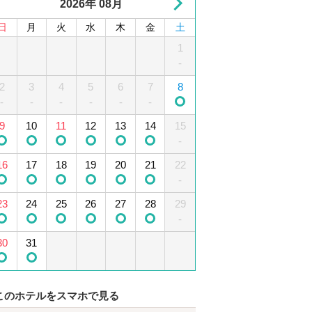
2026年 08月
日
月
火
水
木
金
土
1
2
3
4
1
5
-
-
2
6
3
7
4
8
5
9
10
6
11
7
12
8
-
-
-
-
-
-
-
13
9
10
14
15
11
12
16
13
17
14
18
15
19
-
-
16
20
17
21
18
22
19
23
20
24
21
25
22
26
-
-
-
-
-
23
27
24
28
25
29
26
30
27
28
29
-
30
31
このホテルをスマホで見る