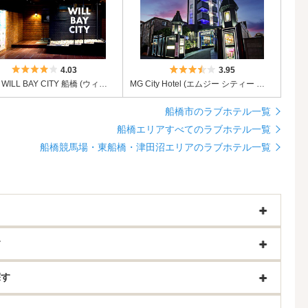
5つ星のうち4
5つ星のうち3.5
4.03
3.95
HOTEL WILL BAY CITY 船橋 (ウィルベイシティ船橋)
MG City Hotel (エムジー シティー ホテル)
船橋市のラブホテル一覧
船橋エリアすべてのラブホテル一覧
船橋競馬場・東船橋・津田沼エリアのラブホテル一覧
す
探す