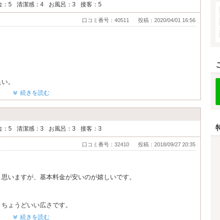
金：5
清潔感：4
お風呂：3
接客：5
口コミ番号：40511
投稿：2020/04/01 16:56
良い。
に寄るのもアリ。
続きを読む
多く
ない。
剤バーがあって選ぶの楽しい。
金：5
清潔感：3
お風呂：3
接客：3
口コミ番号：32410
投稿：2018/09/27 20:35
と思いますが、基本料金が安いのが嬉しいです。
。
、ちょうどいい広さです。
続きを読む