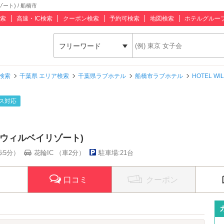
ゾート) / 船橋市
索
高速・IC検索
クーポン検索
予約可検索
地図検索
ホテルグルー
フリーワード
検索
千葉県 エリア検索
千葉県ラブホテル
船橋市ラブホテル
HOTEL WI
ス対応
ホテル ウィルベイリゾート)
歩5分）
花輪IC （車2分）
駐車場:21台
口コミ
クーポン