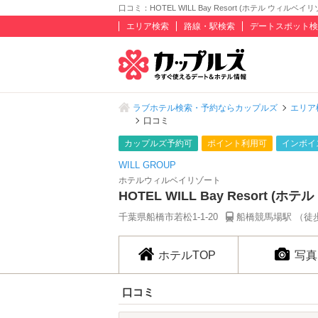
口コミ：HOTEL WILL Bay Resort (ホテル ウィルベイリ
エリア検索
路線・駅検索
デートスポット検
ラブホテル検索・予約ならカップルズ
エリア
口コミ
カップルズ予約可
ポイント利用可
インボイ
WILL GROUP
ホテルウィルベイリゾート
HOTEL WILL Bay Resort (
千葉県船橋市若松1-1-20
船橋競馬場駅 （徒
ホテルTOP
写真
口コミ