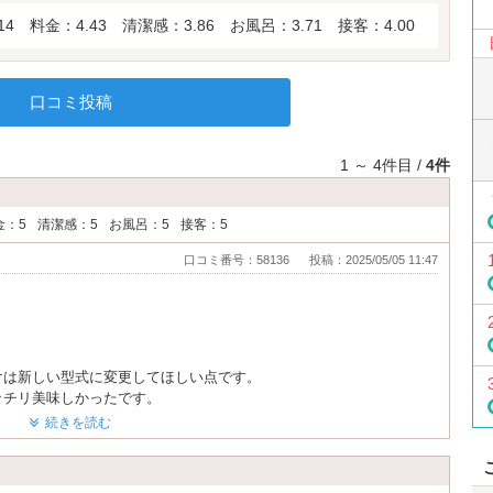
14
料金：4.43
清潔感：3.86
お風呂：3.71
接客：4.00
口コミ投稿
1 ～ 4件目 /
4件
金：5
清潔感：5
お風呂：5
接客：5
口コミ番号：58136
投稿：2025/05/05 11:47
けは新しい型式に変更してほしい点です。
ッチリ美味しかったです。
た。
続きを読む