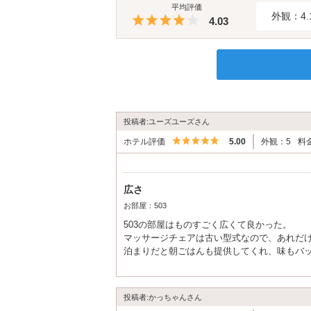
平均評価
外観：4.
5つ星のうち4
4.03
投稿者:ユーズユーズさん
5つ星のうち5
ホテル評価
5.00
外観：5
料
広さ
お部屋：503
503の部屋はものすごく広くて良かった。
マッサージチェアは古い型式なので、あれだ
泊まりだと朝ごはんも提供してくれ、味もバ
また行きたい、泊まりたいホテルになりまし
投稿者:かっちゃんさん