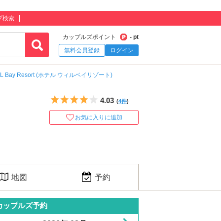
プ検索
カップルズポイント
- pt
無料会員登録
ログイン
LL Bay Resort (ホテル ウィルベイリゾート)
5つ星のうち4
4.03
(
4件
)
お気に入りに追加
地図
予約
カップルズ予約