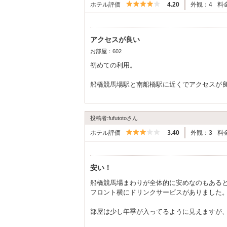
5つ星のうち4
ホテル評価
4.20
外観：4
料
アクセスが良い
お部屋：602
初めての利用。
船橋競馬場駅と南船橋駅に近くでアクセスが
ららぽーとやIKEAが近くにありそのついで
ただし入る時に商業施設が多いため車通りが
道路の前にあるので少し恥ずかしいかもしれ
投稿者:fufutotoさん
5つ星のうち3
入るとドリンクバーとシャンプーバーと入浴
ホテル評価
3.40
外観：3
料
フロントの方も感じのいい方であった。
お風呂が髪の毛残ってたけど
安い！
部屋は綺麗だし良しとします
船橋競馬場まわりが全体的に安めなのもある
いい滞在になりました
フロント横にドリンクサービスがありました
部屋は少し年季が入ってるように見えますが