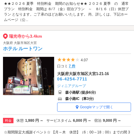
★★２０２６ 夏季 特別料金 期間のお知らせ★★ ２０２６ 夏季 の 通常
プラン 特別料金 期間は ８/７（金）宿泊プラン ～ ８/１６（日）休憩プ
ラン となります。ご了承のほどお願いいたします。 尚、詳しくは、下記ホー
ムページ（公...
瑞光寺から3.4km
大阪府 大阪市旭区大宮
ホテル ルートワン
5つ星のうち4
4.07
口コミ
7 件
大阪府大阪市旭区大宮1-21-16
06-4254-7711
ジィニアグループ
森小路駅 (徒歩6分)
森小路IC
(車3分)
Googleマップで開く
休憩
1,980 円 ～
サービスタイム
6,000 円 ～
宿泊
9,000 円 ～
料金
☆期間限定大感謝イベント☆ 【月～木 休憩】（6：00～18：00）までの間 3