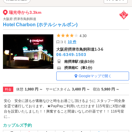
瑞光寺から3.3km
大阪府 摂津市鳥飼和道
Hotel Charbon (ホテルシャルボン)
5つ星のうち4
4.30
口コミ
10 件
大阪府摂津市鳥飼和道1-3-6
06-6349-1503
南摂津駅 (徒歩3分)
摂津南IC
(車1分)
Googleマップで開く
休憩
1,980 円 ～
サービスタイム
3,480 円 ～
宿泊
5,980 円 ～
料金
安心 安全に誰もが素敵なひと時をお過ごし頂けるように スタッフ一同全身
全霊で遂行しております。 ★PayPayご利用いただけます 115号室にX型の磔
台を設置いたしました！！興奮すること間違いなしの什器です！！ 116号室
に...
カップルズ予約