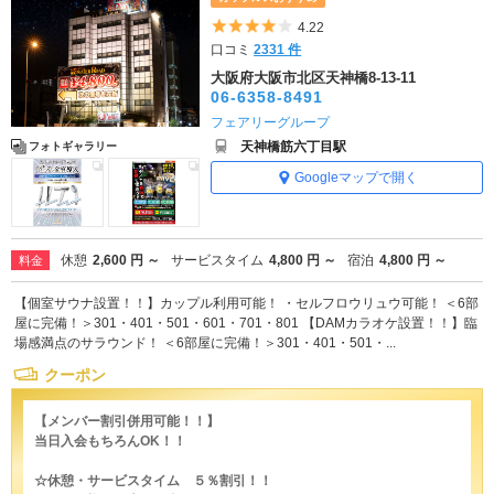
5つ星のうち4
4.22
口コミ
2331 件
大阪府大阪市北区天神橋8-13-11
06-6358-8491
フェアリーグループ
天神橋筋六丁目駅
フォトギャラリー
Googleマップで開く
休憩
2,600 円 ～
サービスタイム
4,800 円 ～
宿泊
4,800 円 ～
料金
【個室サウナ設置！！】カップル利用可能！ ・セルフロウリュウ可能！ ＜6部
屋に完備！＞301・401・501・601・701・801 【DAMカラオケ設置！！】臨
場感満点のサラウンド！ ＜6部屋に完備！＞301・401・501・...
クーポン
【メンバー割引併用可能！！】
当日入会もちろんOK！！
☆休憩・サービスタイム ５％割引！！