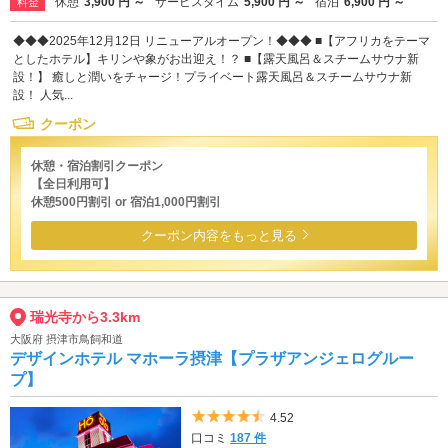
休憩
3,900 円 ～
サービスタイム
5,900 円 ～
宿泊
6,900 円 ～
料金
◆◆◆2025年12月12日 リニューアルオープン！◆◆◆ ■【アフリカをテーマ
としたホテル】キリンや象がお出迎え！？ ■【露天風呂＆スチームサウナ新
設！】 癒しと潤いをチャージ！プライベート露天風呂＆スチームサウナ新
設！ 人気...
クーポン
休憩・宿泊割引クーポン
【全日利用可】
休憩500円割引 or 宿泊1,000円割引
クーポン内容をもっと見る
瑞光寺から3.3km
大阪府 摂津市鳥飼和道
デザインホテル マホーラ摂津【プラザアンジェログルー
プ】
5つ星のうち4.5
4.52
口コミ
187 件