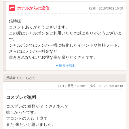
ホテルからの返信
投稿：2018/09/29 10:50
なべ様のまたのお越しを従業員一同心よりお待ちしておりま
す。
銀時様
コメントありがとうございます。
この度はシャルボンをご利用いただき誠にありがとうございま
ホテルシャルボン 支配人
す。
シャルボンではメンバー様に特化したイベントや無料フード、
さらにはメンバー料金など
書ききれないほどお得な事が盛りだくさんです。
+ 続きを読む
銀時様のまたのお越しを従業員一同心よりお待ちしておりま
す。
投稿者:ぐらこらさん
口コミ番号：22694
投稿：2017/01/07 09:18
ホテルシャルボン
支配人
コスプレが無料
コスプレの 種類が たくさんあって
嬉しかったです。
フロントの人も 丁寧で
また 来たいと思いました。