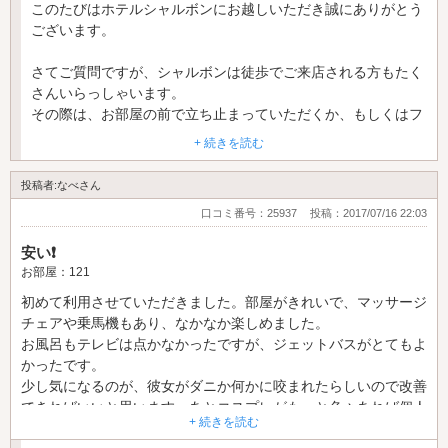
このたびはホテルシャルボンにお越しいただき誠にありがとう
ございます。
さてご質問ですが、シャルボンは徒歩でご来店される方もたく
さんいらっしゃいます。
その際は、お部屋の前で立ち止まっていただくか、もしくはフ
ロントに一声お掛けください。
+ 続きを読む
ご希望のお部屋をご案内いたします。
投稿者:なべさん
シャルボンはコスパを非常に大切にしております。
口コミ番号：25937
投稿：2017/07/16 22:03
安くていいサービスを心がけております。
これからもシャルボンをよろしくお願いいたします。
安い❗
お部屋：121
ホテルシャルボン 支配人
初めて利用させていただきました。部屋がきれいで、マッサージ
チェアや乗馬機もあり、なかなか楽しめました。
お風呂もテレビは点かなかったですが、ジェットバスがとてもよ
かったです。
少し気になるのが、彼女がダニか何かに咬まれたらしいので改善
できればいいと思います。あとコスプレがもっと色々あれば個人
+ 続きを読む
的には嬉しいです。