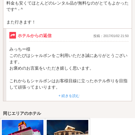
料金も安くてほとんどのレンタル品が無料なのがとてもよかった
です^ - ^
また行きます！
ホテルからの返信
投稿：2017/01/02 21:50
みっちー様
このたびはシャルボンをご利用いただき誠にありがとうござい
ます。
お褒めのお言葉をいただき嬉しく思います。
これからもシャルボンはお客様目線に立ったホテル作りを目指
して頑張ってまいります。
+ 続きを読む
またのご来店を従業員一同心よりお待ちしております。
ホテル シャルボン支配
同じエリアのホテル
人