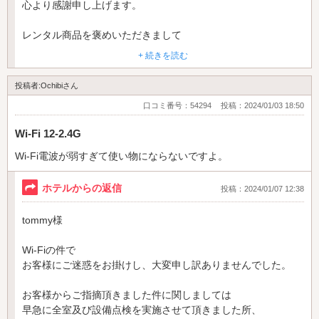
心より感謝申し上げます。
レンタル商品を褒めいただきまして
重ねてお礼申し上げます。
+ 続きを読む
今後とも、
投稿者:Ochibiさん
お客様に選んでいただけるホテル
口コミ番号：54294
投稿：2024/01/03 18:50
接客を目指し、スタッフ一同、日々精進して参ります。
Wi-Fi 12-2.4G
この度はお忙しい中、口コミ下さいました事
心よりお礼申し上げます。
Wi-Fi電波が弱すぎて使い物にならないですよ。
ありがとうございました。
ホテルからの返信
投稿：2024/01/07 12:38
またのご来店
心よりお待ちしております。
tommy様
ホテルシャルボン 支配人
Wi-Fiの件で
お客様にご迷惑をお掛けし、大変申し訳ありませんでした。
お客様からご指摘頂きました件に関しましては
早急に全室及び設備点検を実施させて頂きました所、