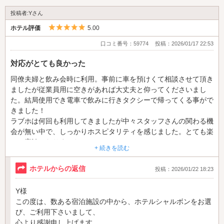
投稿者:Yさん
5つ星のうち5
ホテル評価
5.00
口コミ番号：59774
投稿：2026/01/17 22:53
対応がとても良かった
同僚夫婦と飲み会時に利用。事前に車を預けくて相談させて頂き
ましたが従業員用に空きがあれば大丈夫と仰ってくださいまし
た。結局使用でき電車で飲みに行きタクシーで帰ってくる事がで
きました！
ラブホは何回も利用してきましたが中々スタッフさんの関わる機
会が無い中で、しっかりホスピタリティを感じました。とても楽
しい宿泊になりました！
+ 続きを読む
飲みに行った所がとても気に入ったのでまた同じ流れで利用する
事もあるかと思いますのでよろしくお願いします。
ホテルからの返信
投稿：2026/01/22 18:23
Y様
この度は、数ある宿泊施設の中から、ホテルシャルボンをお選
び、ご利用下さいまして、
心より感謝申し上げます。