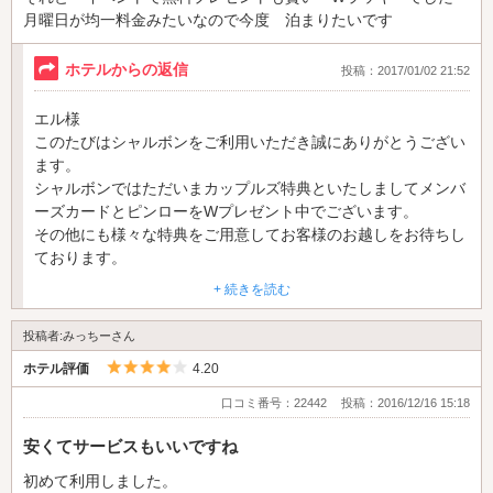
月曜日が均一料金みたいなので今度 泊まりたいです
ホテルからの返信
投稿：2017/01/02 21:52
エル様
このたびはシャルボンをご利用いただき誠にありがとうござい
ます。
シャルボンではただいまカップルズ特典といたしましてメンバ
ーズカードとピンローをWプレゼント中でございます。
その他にも様々な特典をご用意してお客様のお越しをお待ちし
ております。
+ 続きを読む
これからもシャルボンはお客様目線に立ったホテル作りを目指
して頑張ってまいります。
投稿者:みっちーさん
5つ星のうち4
ホテル評価
4.20
またのご来店を従業員一同心よりお待ちしております。
口コミ番号：22442
投稿：2016/12/16 15:18
ホテル シャルボン支配
人
安くてサービスもいいですね
初めて利用しました。