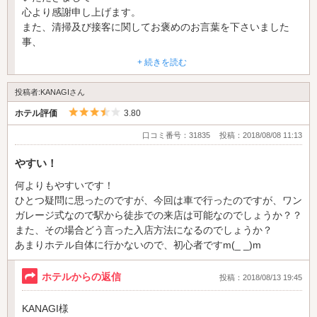
心より感謝申し上げます。
また、清掃及び接客に関してお褒めのお言葉を下さいました
事、
重ねてお礼申し上げます。
+ 続きを読む
メッセージカードは、お客様への感謝の気持ちを込めて用意さ
せて頂きました。
投稿者:KANAGIさん
ささやかではございますが気持ちをお伝え出来ました事、
5つ星のうち3.5
ホテル評価
3.80
大変嬉しく、喜ばしい限りでございます。
また、機械がございましたら、是非ご来店下さいませ。
口コミ番号：31835
投稿：2018/08/08 11:13
この度はお忙しい中、口コミを下さいました事
やすい！
心よりお礼申し上げます。
何よりもやすいです！
ありがとうございました。
ひとつ疑問に思ったのですが、今回は車で行ったのですが、ワン
ガレージ式なので駅から徒歩での来店は可能なのでしょうか？？
ホテルシャルボン 支配人
また、その場合どう言った入店方法になるのでしょうか？
あまりホテル自体に行かないので、初心者ですm(_ _)m
ホテルからの返信
投稿：2018/08/13 19:45
KANAGI様