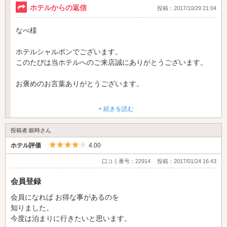
また利用したいと思います。
ホテルからの返信
投稿：2017/10/29 21:04
なべ様
ホテルシャルボンでございます。
このたびは当ホテルへのご来店誠にありがとうございます。
お褒めのお言葉ありがとうございます。
お連れ様が虫のさされたとのこと、誠に申し訳ございません。
+ 続きを読む
全従業員に再度徹底して掃除に取り組んでまいりますよう指示
投稿者:銀時さん
いたしました。
5つ星のうち4
ホテル評価
4.00
それと121号室においては最新型の22型の浴室テレビを設置い
口コミ番号：22914
投稿：2017/01/24 16:43
たしました。
会員登録
バスタイムがさらに充実すること間違いなしです。
会員になれば お得な事があるのを
知りました。
ホテルシャルボンではさらなる設備の充実及び清掃の徹底に取
今度は泊まりに行きたいと思います。
り組んでまいります。