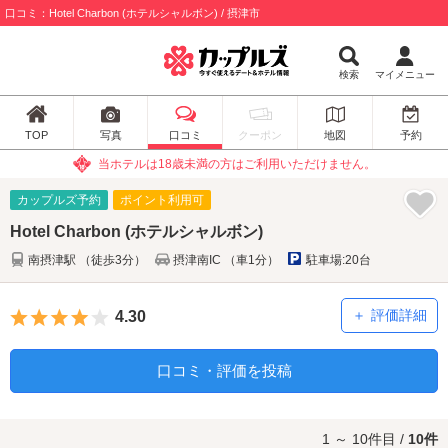
口コミ：Hotel Charbon (ホテルシャルボン) / 摂津市
検索
マイメニュー
TOP
写真
口コミ
クーポン
地図
予約
当ホテルは18歳未満の方はご利用いただけません。
カップルズ予約
ポイント利用可
Hotel Charbon (ホテルシャルボン)
南摂津駅 （徒歩3分）
摂津南IC （車1分）
駐車場:20台
5つ星のうち4
評価詳細
4.30
口コミ・評価を投稿
1 ～ 10件目 /
10件