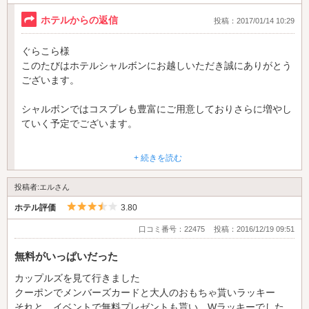
ホテルからの返信
投稿：2017/01/14 10:29
ぐらこら様
このたびはホテルシャルボンにお越しいただき誠にありがとう
ございます。
シャルボンではコスプレも豊富にご用意しておりさらに増やし
ていく予定でございます。
またフロントの対応もお褒めいただきうれしい限りでございま
+ 続きを読む
す。
これからもシャルボンはお客様目線に立ったホテル作りを心が
投稿者:エルさん
けてまいります。
5つ星のうち3.5
ホテル評価
3.80
ぐらこら様のまたのお越しを従業員一同心よりお待ちしており
口コミ番号：22475
投稿：2016/12/19 09:51
ます。
このたびはどうもありがとうございました。
無料がいっぱいだった
カップルズを見て行きました
ホテルシャルボン 支配人
クーポンでメンバーズカードと大人のおもちゃ貰いラッキー
それと イベントで無料プレゼントも貰い Wラッキーでした