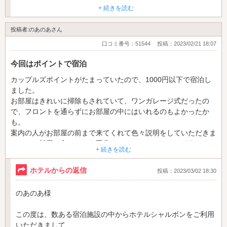
特に異常は確認出来ませんでした。
+ 続きを読む
当館ではWi-Fiを快適にご使用頂けるよう
投稿者:のあのあさん
数ヵ所にわたり、本体を設置しておりますので、
口コミ番号：51544
投稿：2023/02/21 18:07
電波の弱い回線に接続してしまうと
うまく接続出来なかったりする事がございます。
今回はポイントで宿泊
貴重なご意見を下さいました事
カップルズポイントがたまっていたので、1000円以下で宿泊し
改めて御礼申し上げると共に、お客様がご満足して頂ける
ました。
上質の空間をご提供出来る様、改善指導に努めて参りたいと存
お部屋はきれいに掃除もされていて、ワンガレージ式だったの
じます。
で、フロントを通らずにお部屋の中にはいれるのもよかったか
も。
この度はご来店下さいまして
案内の人がお部屋の前まで来てくれて色々説明をしていただきま
誠にありがとうございました。
した。お部屋に入ってから手書きのメッセージカードがありすご
+ 続きを読む
またのお越しをスタッフ一同心よりお待ちしております。
く丁寧に接客されているのがわかり、大満足でした。
また利用したいホテルになりました。
ホテルからの返信
投稿：2023/03/02 18:30
ホテルシャルボン 支配人
のあのあ様
この度は、数ある宿泊施設の中からホテルシャルボンをご利用
いただきまして