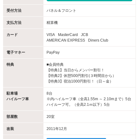
受付方法
パネル＆フロント
支払方法
精算機
カード
VISA
MasterCard
JCB
AMERICAN EXPRESS
Diners Club
電子マネー
PayPay
特典
■会員特典
【特典1】当日からメンバー割引！
【特典2】休憩500円割引(３時間目から）
【特典3】宿泊1000円割引！（日～金）
駐車場
8台
ハイルーフ車
※内ハイルーフ車（全高1.55m ～ 2.10mまで）5台
ハイルーフ可。（全高2.1ｍ以下）5台
部屋数
20室
改装
2011年12月