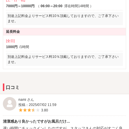
[土・日・祝]
7000円～10000円
（
06:00～20:00
滞在時間14時間
）
別途上記料金よりサービス料10％頂戴しておりますので、ご了承下さい
ませ。
延長料金
[全日]
1000円
/1時間
別途上記料金よりサービス料10％頂戴しておりますので、ご了承下さい
ませ。
口コミ
nami さん
投稿：2025/07/02 11:59
5つ星のうち3.5
3.80
清潔感あり良かったですがお風呂だけ...
遅い時間にチェックインしたのですが、スタッフさんの対応がすごく良