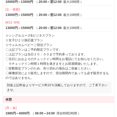
10000円～13000円
（
20:00～翌12:00
最大16時間
）
ルームサービス
[土・祝前]
13000円～15000円
（
20:00～翌12:00
最大16時間
）
[4/11~6/4]
13000円～15000円
（
20:00～翌12:00
最大16時間
）
☆シングルユーズ&ビジネスプラン
☆女子ひとり旅応援プラン
☆ウェルカムベビーご宿泊プラン
〇上記プランはご予約限定プランです。
〇上記プランは当日２０：００まで予約承っております。
〇当日におおよそのチェックイン時間をお電話にてお知らせください。
※チェックイン時間１時間を過ぎますとお部屋開放いたします。
〇室数限定プランのため、売り切れの場合はご容赦ください。
〇稼働状況により販売しますので、宿泊期間内であっても必ず販売するも
のではありません。
別途上記料金よりサービス料10％頂戴しておりますので、ご了承下さい
ませ。
休憩
[月～金]
1980円～6000円
（
06:00～24:00
滞在時間2時間
）