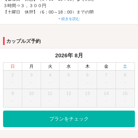
３時間⇒３，３００円
【土曜日 休憩】（6：00～18：00）までの間
3時間⇒４，４００円
+ 続きを読む
※大型連休等の特別期間は適用不可
※３時間を過ぎますと通常料金に戻ります
カップルズ予約
★京橋から お車・京阪線1本で約10分
2026年 8月
大事な時間、空間を是非ホテルルートワンでお待ちしております♪♪
日
月
火
水
木
金
土
2
3
4
5
6
7
8
-
-
-
-
-
-
-
9
10
11
12
13
14
15
-
-
-
-
-
-
-
プランをチェック