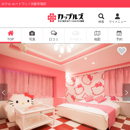
ホテル ルートワン / 大阪市旭区
検索
マイメニュー
TOP
写真
口コミ
クーポン
地図
予約