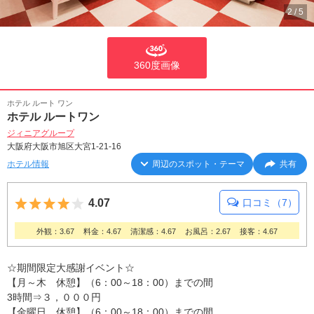
2
/
5
360度画像
ホテル ルート ワン
ホテル ルートワン
ジィニアグループ
大阪府大阪市旭区大宮1-21-16
ホテル情報
周辺のスポット・テーマ
共有
5つ星のうち4
4.07
口コミ（7）
外観：3.67
料金：4.67
清潔感：4.67
お風呂：2.67
接客：4.67
☆期間限定大感謝イベント☆
【月～木 休憩】（6：00～18：00）までの間
3時間⇒３，０００円
【金曜日 休憩】（6：00～18：00）までの間