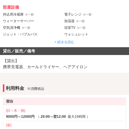
部屋設備
持込用冷蔵庫
電子レンジ
※一部
※一部
ウォーターサーバー
加湿器
※一部
空気清浄機
浴室TV
※一部
※一部
ジェット・バブルバス
ウォシュレット
+ 続きを読む
音響・映像・通信
貸出／販売／備考
VOD
Android充電器
※一部
iPhone充電器
DVDプレーヤー
※一部
※一部
【貸出】
携帯充電器、カールドライヤー、ヘアアイロン
アメニティ
セレクトシャンプー
カールドライヤー
ヘアアイロン
電気マッサージ器
※一部
利用料金
※消費税込
コスプレ
※一部
宿泊
部屋タイプ
和室
3名以上利用可
※一部
※一部
[日～木・祝]
1名利用可
9000円～12000円
（
20:00～翌12:00
最大16時間
）
[金]
サービス