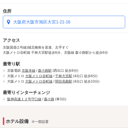
住所
大阪府大阪市旭区大宮1-21-16
アクセス
京阪国道(1号線)城北橋南を直進、左手すぐ
大阪メトロ谷町線 千林大宮駅徒歩6分、京阪線 森小路駅から徒歩6分
最寄り駅
京阪電鉄
京阪本線
/
森小路駅
(西出口 徒歩6分)
大阪メトロ
大阪メトロ谷町線
/
千林大宮駅
(4出口 徒歩6分)
大阪メトロ
大阪メトロ谷町線
/
関目高殿駅
(4出口 徒歩10分)
最寄りインターチェンジ
阪神高速１２号守口線
/
森小路
(車3分)
ホテル設備
※一部設置