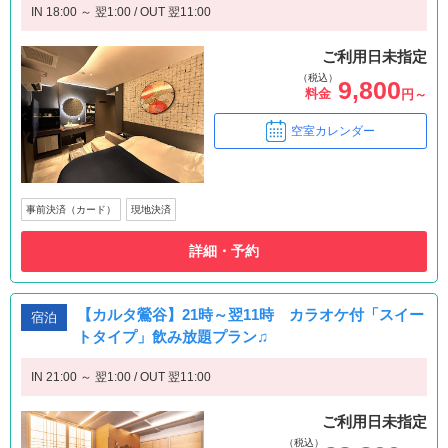
IN 18:00 ～ 翌1:00 / OUT 翌11:00
ご利用日未指定
（税込）
9,800
料金
円～
空室カレンダー
事前決済（カード）
現地決済
詳細・予約
【カルタ鶯谷】21時～翌11時 カラオケ付「スイー
宿泊
トタイプ」飲み放題プラン♫
IN 21:00 ～ 翌1:00 / OUT 翌11:00
ご利用日未指定
（税込）