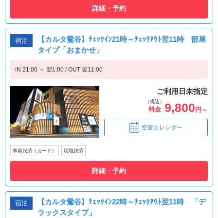
詳細・予約
【カルタ鶯谷】ﾁｪｯｸｲﾝ21時～ﾁｪｯｸｱｳﾄ翌11時 部屋
宿泊
タイプ「おまかせ」
IN 21:00 ～ 翌1:00 / OUT 翌11:00
ご利用日未指定
（税込）
9,800
料金
円～
空室カレンダー
事前決済（カード）
現地決済
詳細・予約
【カルタ鶯谷】ﾁｪｯｸｲﾝ22時～ﾁｪｯｸｱｳﾄ翌11時 「デ
宿泊
ラックスタイプ」