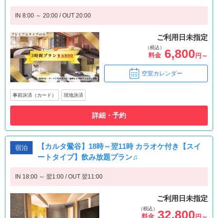
IN 8:00 ～ 20:00 / OUT 20:00
ご利用日未指定
（税込）
6,800
料金
円～
空室カレンダー
事前決済（カード）
現地決済
詳細・予約
【カルタ鶯谷】18時～翌11時 カラオケ付き【スイ
宿泊
ートタイプ】飲み放題プラン♫
IN 18:00 ～ 翌1:00 / OUT 翌11:00
ご利用日未指定
（税込）
32,800
料金
円～