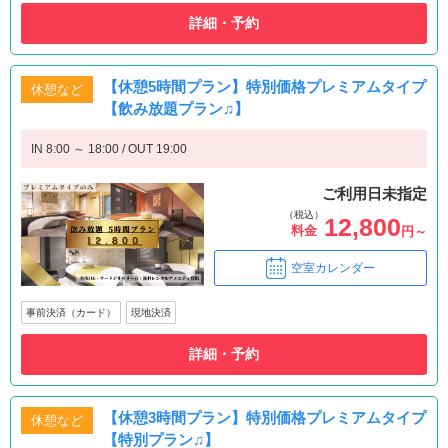
詳細・予約
【休憩5時間プラン】特別価格プレミアムタイプ
休憩など
【飲み放題プラン♫】
IN 8:00 ～ 18:00 / OUT 19:00
ご利用日未指定
（税込）
12,800
料金
円～
空室カレンダー
事前決済（カード）
現地決済
詳細・予約
【休憩3時間プラン】特別価格プレミアムタイプ
休憩など
【特別プラン♫】