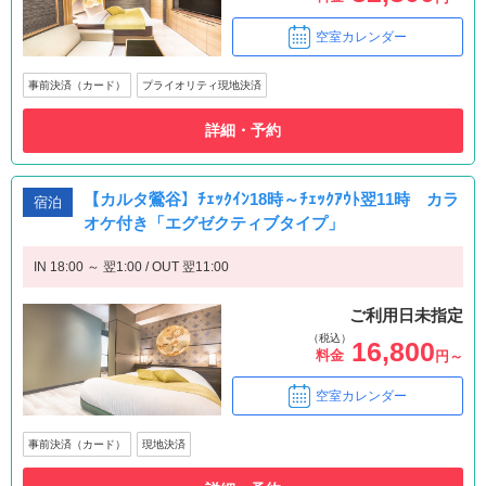
空室カレンダー
事前決済（カード）
プライオリティ現地決済
詳細・予約
【カルタ鶯谷】ﾁｪｯｸｲﾝ18時～ﾁｪｯｸｱｳﾄ翌11時 カラ
宿泊
オケ付き「エグゼクティブタイプ」
IN 18:00 ～ 翌1:00 / OUT 翌11:00
ご利用日未指定
（税込）
16,800
料金
円～
空室カレンダー
事前決済（カード）
現地決済