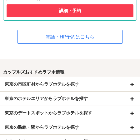
詳細・予約
電話・HP予約はこちら
カップルズおすすめラブホ情報
東京の市区町村からラブホテルを探す
東京のホテルエリアからラブホテルを探す
東京のデートスポットからラブホテルを探す
東京の路線・駅からラブホテルを探す