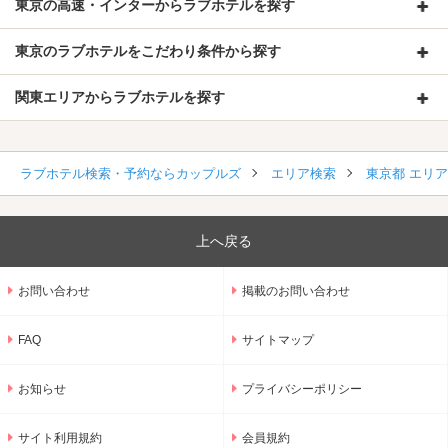
東京の高速・インターからラブホテルを探す
東京のラブホテルをこだわり条件から探す
関東エリアからラブホテルを探す
ラブホテル検索・予約ならカップルズ
エリア検索
東京都 エリ
上へ戻る
お問い合わせ
掲載のお問い合わせ
FAQ
サイトマップ
お知らせ
プライバシーポリシー
サイト利用規約
会員規約