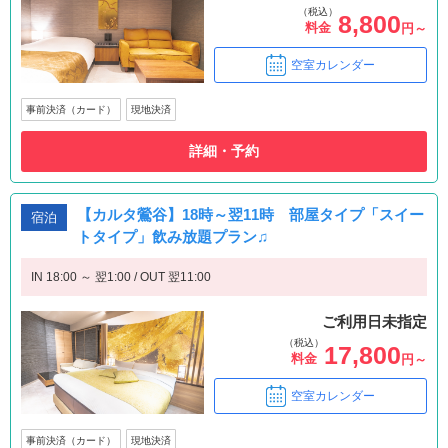
（税込）
8,800
料金
円～
空室カレンダー
事前決済（カード）
現地決済
詳細・予約
【カルタ鶯谷】18時～翌11時 部屋タイプ「スイー
宿泊
トタイプ」飲み放題プラン♫
IN 18:00 ～ 翌1:00 / OUT 翌11:00
ご利用日未指定
（税込）
17,800
料金
円～
空室カレンダー
事前決済（カード）
現地決済