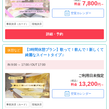
（税込）
7,800
料金
円～
空室カレンダー
事前決済（カード）
現地決済
詳細・予約
【3時間休憩プラン】歌って！飲んで！新しくて
休憩など
綺麗なスイートタイプ♫
IN 9:00 ～ 17:00 / OUT 17:00
ご利用日未指定
（税込）
13,200
料金
円～
空室カレンダー
事前決済（カード）
現地決済