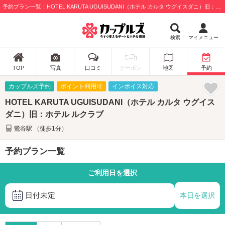
予約プラン一覧：HOTEL KARUTA UGUISUDANI（ホテル カルタ ウグイスダニ）旧：ホテル ルクラブ / 台東区
検索
マイメニュー
TOP
写真
口コミ
クーポン
地図
予約
カップルズ予約
ポイント利用可
インボイス対応
HOTEL KARUTA UGUISUDANI（ホテル カルタ ウグイス
ダニ）旧：ホテル ルクラブ
鶯谷駅 （徒歩1分）
予約プラン一覧
ご利用日を選択
日付未定
本日を選択