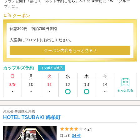
プラン公開中！詳しく「ネット予約こちら」へ！☆ ★新たに『WILLグルー
プ』に...
クーポン
休憩300円 宿泊700円 割引
入室前にフロントにお出しください。
クーポン内容をもっと見る
カップルズ予約
インボイス対応
日
月
火
水
木
金
9
10
11
12
13
14
8/
-
-
-
-
もっと見る
東京都 墨田区江東橋
HOTEL TSUBAKI 錦糸町
5つ星のうち4
4.24
口コミ
34 件