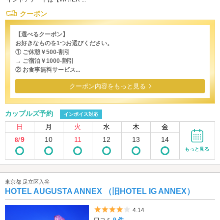
クーポン
【選べるクーポン】
お好きなものを1つお選びください。
① ご休憩￥500-割引
→ ご宿泊￥1000-割引
② お食事無料サービス...
クーポン内容をもっと見る
カップルズ予約
インボイス対応
日
月
火
水
木
金
9
10
11
12
13
14
8/
もっと見る
東京都 足立区入谷
HOTEL AUGUSTA ANNEX （旧HOTEL IG ANNEX）
5つ星のうち4
4.14