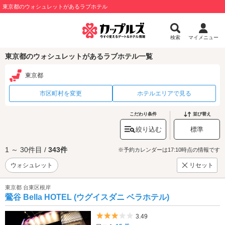
東京都のウォシュレットがあるラブホテル
検索
マイメニュー
東京都のウォシュレットがあるラブホテル一覧
東京都
市区町村を変更
ホテルエリアで見る
こだわり条件
並び替え
絞り込む
標準
1 ～ 30件目 /
343件
※予約カレンダーは17:10時点の情報です
ウォシュレット
リセット
東京都 台東区根岸
鶯谷 Bella HOTEL (ウグイスダニ ベラホテル)
5つ星のうち3
3.49