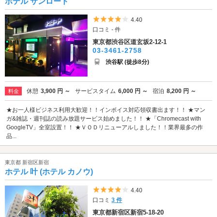
ホテル サンロード
5つ星のうち4
4.40
口コミ - 件
東京都渋谷区道玄坂2-12-1
03-3461-2758
渋谷駅 (徒歩8分)
休憩
3,900 円 ～
サービスタイム
6,000 円 ～
宿泊
8,200 円 ～
料金
★お一人様ビジネス利用大歓迎！！インボイス対応領収書出ます！！ ★マン
ガ&雑誌・週刊誌の読み放題サービス始めました！！ ★「Chromecast with
GoogleTV」全室設置！！ ★ＶＯＤリニューアルしました！！業界最多の作
品...
東京都 新宿区新宿
ホテル 叶 (ホテル カノウ)
5つ星のうち4
4.40
口コミ
3 件
東京都新宿区新宿5-18-20