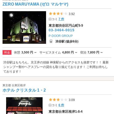
ZERO MARUYAMA (ゼロ マルヤマ)
5つ星のうち3.5
3.92
口コミ
7 件
東京都渋谷区円山町9-9
03-3464-0015
P-DOOR GROUP
渋谷駅 (徒歩9分)
休憩
3,500 円 ～
サービスタイム
4,800 円 ～
宿泊
7,800 円 ～
料金
渋谷駅はもちろん、京王井の頭線 神泉駅からのアクセスも抜群です！！ 最新
シャンプー類やヘアスプレーの貸出も取り揃えております！ ご利用お待ちし
ております！
東京都 台東区根岸
ホテル クリスタル 1・2
5つ星のうち3
3.09
口コミ
6 件
東京都台東区根岸1-8-4