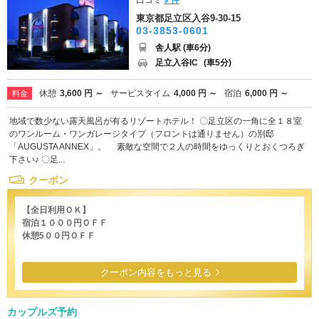
口コミ
9 件
東京都足立区入谷9-30-15
03-3853-0601
舎人駅 (車6分)
足立入谷IC
(車5分)
休憩
3,600 円 ～
サービスタイム
4,000 円 ～
宿泊
6,000 円 ～
料金
地域で数少ない露天風呂が有るリゾートホテル！ 〇足立区の一角に全１８室
のワンルーム・ワンガレージタイプ（フロントは通りません）の別邸
「AUGUSTA ANNEX」。 素敵な空間で２人の時間をゆっくりとおくつろぎ
下さい♪ 〇足...
クーポン
【全日利用ＯＫ】
宿泊１０００円ＯＦＦ
休憩5００円ＯＦＦ
クーポン内容をもっと見る
カップルズ予約