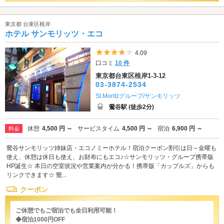
東京都 台東区根岸
ホテル サンモリッツ・エコ
5つ星のうち4
4.09
口コミ
10 件
東京都台東区根岸1-3-12
03-3874-2534
St.Moritzグループ/サンモリッツ
鶯谷駅 (徒歩2分)
休憩
4,500 円 ～
サービスタイム
4,500 円 ～
宿泊
6,900 円 ～
料金
鶯谷サンモリッツ姉妹店・エコノミーホテル！宿泊クーポン割引は日～金曜も
使え、休憩は休日も使え、お財布にもエコ♪☆サンモリッツ・グループ携帯版
HP誕生☆ 本日の空室状況や営業案内が分かる！携帯版「カップルズ」からも
リンクできます☆ 鶯...
クーポン
ご休憩でもご宿泊でも全日利用可能！
◆宿泊1000円OFF