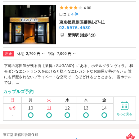
5つ星のうち4
4.00
口コミ
4 件
東京都豊島区巣鴨1-27-11
03-5976-4530
巣鴨駅 (徒歩3分)
休憩
2,700 円 ～
宿泊
7,000 円 ～
料金
下町の雰囲気が残る街【巣鴨：SUGAMO】にある、ホテルグランヴィラ。 和
モダンなエントランスをぬけると様々なエレガントなお部屋が勢ぞろい☆ 誰
にも邪魔されないプライベートな空間で、心ほどけるひとときを。 当ホテル
では、 ...
カップルズ予約
日
月
火
水
木
金
9
10
11
12
13
14
8/
-
もっと見る
東京都 新宿区歌舞伎町