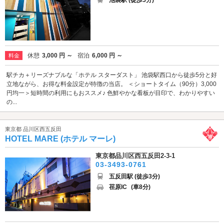
池袋駅 (徒歩5分)
休憩
3,000 円 ～
宿泊
6,000 円 ～
料金
駅チカ＋リーズナブルな「ホテル スターダスト」 池袋駅西口から徒歩5分と好
立地ながら、お得な料金設定が特徴の当店。 ＜ショートタイム（90分）3,000
円均一＞短時間の利用にもおススメ♪ 色鮮やかな看板が目印で、わかりやすい
の...
東京都 品川区西五反田
HOTEL MARE (ホテル マーレ)
東京都品川区西五反田2-3-1
03-3493-0761
五反田駅 (徒歩3分)
荏原IC
(車8分)