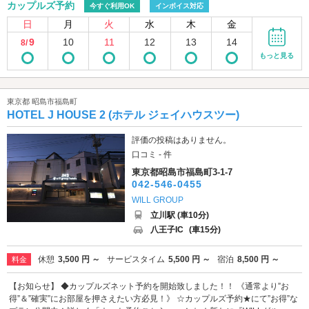
カップルズ予約
今すぐ利用OK
インボイス対応
日
月
火
水
木
金
9
10
11
12
13
14
8/
もっと見る
東京都 昭島市福島町
HOTEL J HOUSE 2 (ホテル ジェイハウスツー)
評価の投稿はありません。
口コミ - 件
東京都昭島市福島町3-1-7
042-546-0455
WILL GROUP
立川駅 (車10分)
八王子IC
(車15分)
休憩
3,500 円 ～
サービスタイム
5,500 円 ～
宿泊
8,500 円 ～
料金
【お知らせ】 ◆カップルズネット予約を開始致しました！！ 《通常より”お
得”＆”確実”にお部屋を押さえたい方必見！》 ☆カップルズ予約★にて”お得”な