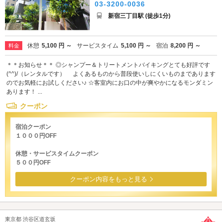
03-3200-0036
新宿三丁目駅 (徒歩1分)
休憩
5,100 円 ～
サービスタイム
5,100 円 ～
宿泊
8,200 円 ～
料金
＊＊お知らせ＊＊ ◎シャンプー＆トリートメントバイキングとても好評です
(^^)/（レンタルです） よくあるものから普段使いしにくいものまであります
のでお気軽にお試しください♪ ☆客室内にお口の中が爽やかになるモンダミン
あります！ ...
クーポン
宿泊クーポン
１０００円OFF
休憩・サービスタイムクーポン
５００円OFF
クーポン内容をもっと見る
東京都 渋谷区道玄坂