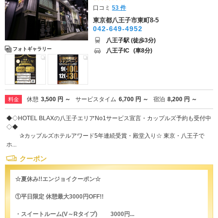
口コミ
53 件
東京都八王子市東町8-5
042-649-4952
八王子駅 (徒歩3分)
フォトギャラリー
八王子IC
(車8分)
休憩
3,500 円 ～
サービスタイム
6,700 円 ～
宿泊
8,200 円 ～
料金
◆◇HOTEL BLAXの八王子エリアNo1サービス宣言・カップルズ予約も受付中
◇◆
✰カップルズホテルアワード5年連続受賞・殿堂入り☆ 東京・八王子で
ホ...
クーポン
☆夏休み!!エンジョイクーポン☆
①平日限定 休憩最大3000円OFF!!
・スイートルーム(V～Rタイプ) 3000円...