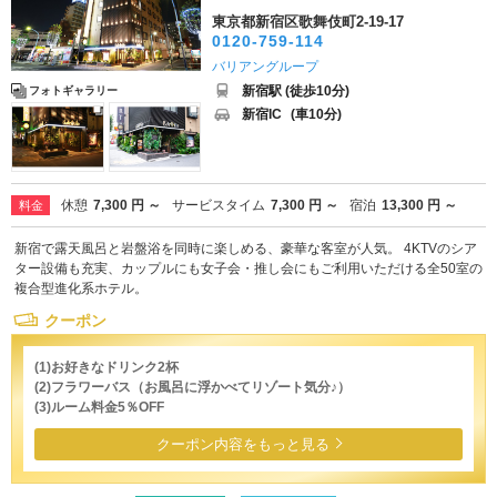
東京都新宿区歌舞伎町2-19-17
0120-759-114
バリアングループ
新宿駅 (徒歩10分)
フォトギャラリー
新宿IC
(車10分)
休憩
7,300 円 ～
サービスタイム
7,300 円 ～
宿泊
13,300 円 ～
料金
新宿で露天風呂と岩盤浴を同時に楽しめる、豪華な客室が人気。 4KTVのシア
ター設備も充実、カップルにも女子会・推し会にもご利用いただける全50室の
複合型進化系ホテル。
クーポン
(1)お好きなドリンク2杯
(2)フラワーバス（お風呂に浮かべてリゾート気分♪）
(3)ルーム料金5％OFF
クーポン内容をもっと見る