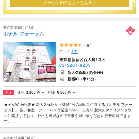
クーポン内容をもっと見る
東京都 新宿区百人町
ホテル フォーラム
5つ星のうち4.5
4.67
口コミ
2 件
東京都新宿区百人町1-3-8
03-5287-6233
新大久保駅 (徒歩4分)
新宿IC
(車15分)
休憩
3,300 円 ～
宿泊
6,500 円 ～
料金
★全室Wi-Fi完備★ 新大久保駅から徒歩4分の場所に位置する【ホテル フォー
ラム】。 広い客室 ブローバス付浴室 SMルーム有り 新大久保コリアンタウ
ンに隣接しており、外出も可能なので食事や買い物など思い存分堪能できま
す。 ...
東京都 渋谷区円山町