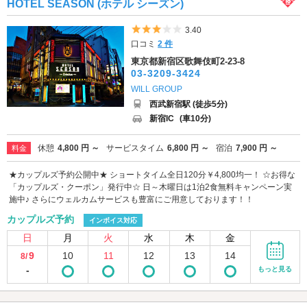
HOTEL SEASON (ホテル シーズン)
5つ星のうち3
3.40
口コミ
2 件
東京都新宿区歌舞伎町2-23-8
03-3209-3424
WILL GROUP
西武新宿駅 (徒歩5分)
新宿IC
(車10分)
休憩
4,800 円 ～
サービスタイム
6,800 円 ～
宿泊
7,900 円 ～
料金
★カップルズ予約公開中★ ショートタイム全日120分￥4,800均一！ ☆お得な
「カップルズ・クーポン」発行中☆ 日～木曜日は1泊2食無料キャンペーン実
施中♪ さらにウェルカムサービスも豊富にご用意しております！！
カップルズ予約
インボイス対応
日
月
火
水
木
金
9
10
11
12
13
14
8/
-
もっと見る