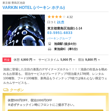
東京都 豊島区池袋
VARKIN HOTEL (バーキン ホテル)
5つ星のうち4
4.32
口コミ
24 件
東京都豊島区池袋1-1-14
03-5951-6833
バーキングループ
池袋駅 (徒歩4分)
東池袋IC
(車5分)
休憩
4,900 円 ～
サービスタイム
5,900 円 ～
宿泊
9,800 円 ～
料金
池袋に登場した注目の漆黒のデザイナーズホテル！！！！池袋の街並みを眺め
れるお部屋も。 宿泊サービスがグレードアップ!!宿泊最大17時間、レンタル
100種類、フード100種類、新商品もラインナップ!!他では味わえない限定ウェ
ルカムサービスも...
クーポン
休憩500円OFF、宿泊1000円OFF
※必ずチェックイン時にフロントにご提示下さい。