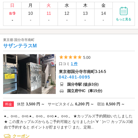
日
月
火
水
木
金
9
10
11
12
13
14
8/
-
-
-
-
-
-
もっと見る
東京都 国分寺市南町
サザンテラスM
5つ星のうち5
5.00
口コミ
1 件
東京都国分寺市南町3-14-5
042-401-0095
国分寺駅 (徒歩3分)
国立府中IC
(車15分)
休憩
3,500 円 ～
サービスタイム
6,200 円 ～
宿泊
8,500 円 ～
料金
●.。o○o.。o○o.●.。o○o.。o○o.●.。o○o.。 ★カップルズ予約開始いたしました
★ この度カップルズからもご予約可能と なりました(∩´∀｀)∩♡ カップルズ経
由で予約すると ポイントが貯まります♡ また、定期...
クーポン