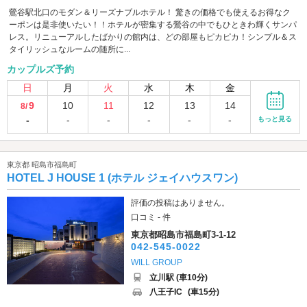
鶯谷駅北口のモダン＆リーズナブルホテル！ 驚きの価格でも使えるお得なク
ーポンは是非使いたい！！ホテルが密集する鶯谷の中でもひときわ輝くサンパ
レス。リニューアルしたばかりの館内は、どの部屋もピカピカ！シンプル＆ス
タイリッシュなルームの随所に...
カップルズ予約
日
月
火
水
木
金
9
10
11
12
13
14
8/
-
-
-
-
-
-
もっと見る
東京都 昭島市福島町
HOTEL J HOUSE 1 (ホテル ジェイハウスワン)
評価の投稿はありません。
口コミ - 件
東京都昭島市福島町3-1-12
042-545-0022
WILL GROUP
立川駅 (車10分)
八王子IC
(車15分)