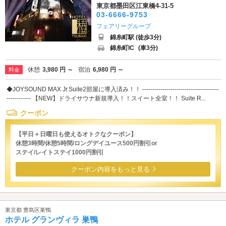
東京都墨田区江東橋4-31-5
03-6666-9753
フェアリーグループ
錦糸町駅 (徒歩3分)
錦糸町IC
(車3分)
休憩
3,980 円 ～
宿泊
6,980 円 ～
料金
◆JOYSOUND MAX Jr.Suite2部屋に導入済み！！ --------------------------------------
------------ 【NEW】ドライサウナ新規導入！！スイート全室！！ Suite R...
クーポン
【平日＋日曜日も使えるオトクなクーポン】
休憩3時間/休憩5時間/ロングデイユース500円割引or
ステイ/レイトステイ1000円割引
クーポン内容をもっと見る
東京都 豊島区巣鴨
ホテル グランヴィラ 巣鴨