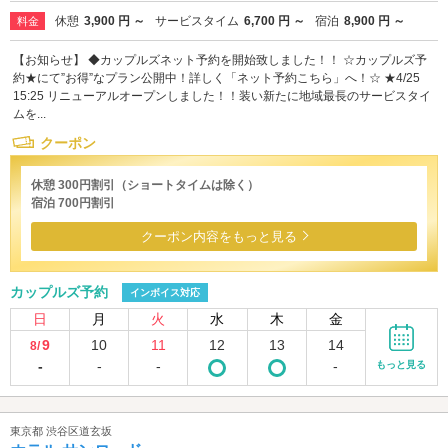
休憩
3,900 円 ～
サービスタイム
6,700 円 ～
宿泊
8,900 円 ～
料金
【お知らせ】 ◆カップルズネット予約を開始致しました！！ ☆カップルズ予
約★にて”お得”なプラン公開中！詳しく「ネット予約こちら」へ！☆ ★4/25
15:25 リニューアルオープンしました！！装い新たに地域最長のサービスタイ
ムを...
クーポン
休憩 300円割引（ショートタイムは除く）
宿泊 700円割引
クーポン内容をもっと見る
カップルズ予約
インボイス対応
日
月
火
水
木
金
9
10
11
12
13
14
8/
-
-
-
-
もっと見る
東京都 渋谷区道玄坂