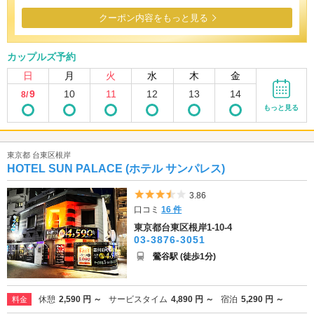
クーポン内容をもっと見る
カップルズ予約
日
月
火
水
木
金
9
10
11
12
13
14
8/
もっと見る
東京都 台東区根岸
HOTEL SUN PALACE (ホテル サンパレス)
5つ星のうち3.5
3.86
口コミ
16 件
東京都台東区根岸1-10-4
03-3876-3051
鶯谷駅 (徒歩1分)
休憩
2,590 円 ～
サービスタイム
4,890 円 ～
宿泊
5,290 円 ～
料金