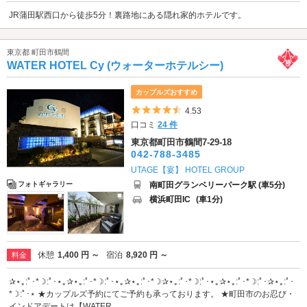
JR蒲田駅西口から徒歩5分！裏路地にある隠れ家的ホテルです。
東京都 町田市鶴間
WATER HOTEL Cy (ウォーターホテルシー)
カップルズおすすめ
5つ星のうち4.5
4.53
口コミ
24 件
東京都町田市鶴間7-29-18
042-788-3485
UTAGE【宴】 HOTEL GROUP
南町田グランベリーパーク駅 (車5分)
フォトギャラリー
横浜町田IC
(車1分)
休憩
1,400 円 ～
宿泊
8,920 円 ～
料金
✰⋆｡:ﾟ･*☽:ﾟ･⋆｡✰⋆｡:ﾟ･*☽:ﾟ･⋆｡✰⋆｡:ﾟ･*☽✰⋆｡:ﾟ･*☽:ﾟ･⋆｡✰⋆｡:ﾟ･*☽:ﾟ･✰⋆｡:ﾟ･
*☽:ﾟ･⋆ ★カップルズ予約にてご予約も承っております。 ★町田市のお忍び・
インドアデートは【WATER ...