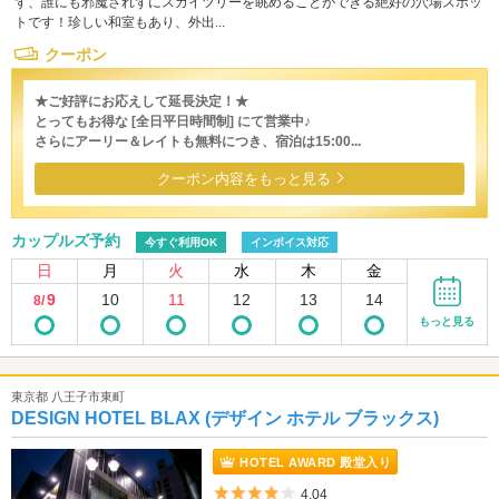
ず、誰にも邪魔されずにスカイツリーを眺めることができる絶好の穴場スポッ
トです！珍しい和室もあり、外出...
クーポン
★ご好評にお応えして延長決定！★
とってもお得な [全日平日時間制] にて営業中♪
さらにアーリー＆レイトも無料につき、宿泊は15:00...
クーポン内容をもっと見る
カップルズ予約
今すぐ利用OK
インボイス対応
日
月
火
水
木
金
9
10
11
12
13
14
8/
もっと見る
東京都 八王子市東町
DESIGN HOTEL BLAX (デザイン ホテル ブラックス)
HOTEL AWARD 殿堂入り
5つ星のうち4
4.04