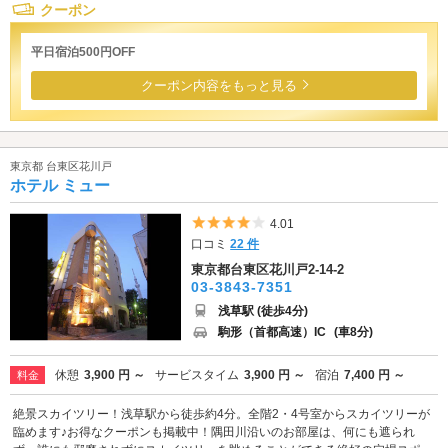
クーポン
平日宿泊500円OFF
クーポン内容をもっと見る
東京都 台東区花川戸
ホテル ミュー
5つ星のうち4
4.01
口コミ
22 件
東京都台東区花川戸2-14-2
03-3843-7351
浅草駅 (徒歩4分)
駒形（首都高速）IC
(車8分)
休憩
3,900 円 ～
サービスタイム
3,900 円 ～
宿泊
7,400 円 ～
料金
絶景スカイツリー！浅草駅から徒歩約4分。全階2・4号室からスカイツリーが
臨めます♪お得なクーポンも掲載中！隅田川沿いのお部屋は、何にも遮られ