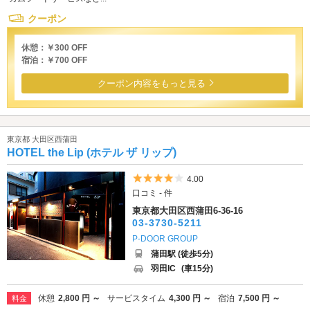
クーポン
休憩：￥300 OFF
宿泊：￥700 OFF
クーポン内容をもっと見る
東京都 大田区西蒲田
HOTEL the Lip (ホテル ザ リップ)
5つ星のうち4
4.00
口コミ - 件
東京都大田区西蒲田6-36-16
03-3730-5211
P-DOOR GROUP
蒲田駅 (徒歩5分)
羽田IC
(車15分)
休憩
2,800 円 ～
サービスタイム
4,300 円 ～
宿泊
7,500 円 ～
料金