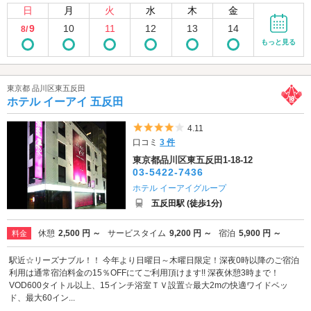
日
月
火
水
木
金
9
10
11
12
13
14
8/
もっと見る
東京都 品川区東五反田
ホテル イーアイ 五反田
5つ星のうち4
4.11
口コミ
3 件
東京都品川区東五反田1-18-12
03-5422-7436
ホテル イーアイグループ
五反田駅 (徒歩1分)
休憩
2,500 円 ～
サービスタイム
9,200 円 ～
宿泊
5,900 円 ～
料金
駅近☆リーズナブル！！ 今年より日曜日～木曜日限定！深夜0時以降のご宿泊
利用は通常宿泊料金の15％OFFにてご利用頂けます!! 深夜休憩3時まで！
VOD600タイトル以上、15インチ浴室ＴＶ設置☆最大2mの快適ワイドベッ
ド、最大60イン...