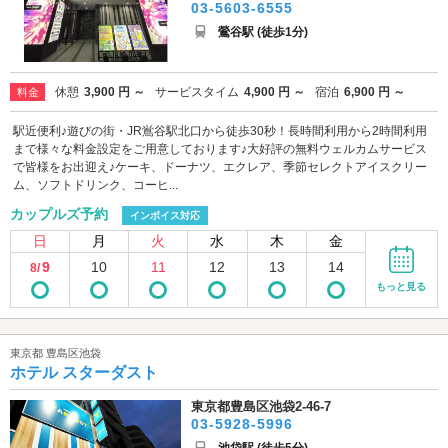
03-5603-6555
鶯谷駅 (徒歩1分)
休憩
3,900 円 ～
サービスタイム
4,900 円 ～
宿泊
6,900 円 ～
料金
駅近便利♪遊びの街・JR鴬谷駅北口から徒歩30秒！長時間利用から2時間利用
まで様々な料金設定をご用意しております♪大好評の無料ウェルカムサービス
で皆様をお出迎え♪ケーキ、ドーナツ、エクレア、季節セレクトアイスクリー
ム、ソフトドリンク、コーヒ...
カップルズ予約
インボイス対応
日
月
火
水
木
金
9
10
11
12
13
14
8/
もっと見る
東京都 豊島区池袋
ホテル スターダスト
東京都豊島区池袋2-46-7
03-5928-5996