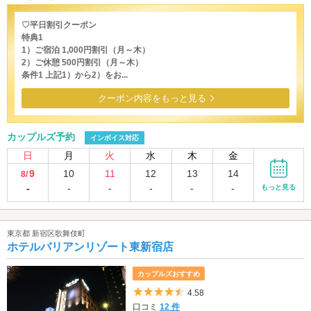
♡平日割引クーポン
特典1
1）ご宿泊 1,000円割引（月～木）
2）ご休憩 500円割引（月～木）
条件1 上記1）から2）をお...
クーポン内容をもっと見る
カップルズ予約
インボイス対応
日
月
火
水
木
金
9
10
11
12
13
14
8/
-
-
-
-
-
-
もっと見る
東京都 新宿区歌舞伎町
ホテルバリアンリゾート東新宿店
カップルズおすすめ
5つ星のうち4.5
4.58
口コミ
12 件