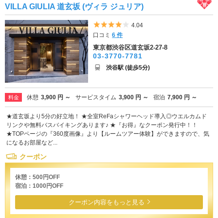
VILLA GIULIA 道玄坂 (ヴィラ ジュリア)
5つ星のうち4
4.04
口コミ
6 件
東京都渋谷区道玄坂2-27-8
03-3770-7781
渋谷駅 (徒歩5分)
休憩
3,900 円 ～
サービスタイム
3,900 円 ～
宿泊
7,900 円 ～
料金
★道玄坂より5分の好立地！ ★全室ReFaシャワーヘッド導入◎ウエルカムド
リンクや無料バスバイキングあります♪ ★『お得』なクーポン発行中！！
★TOPページの『360度画像』より【ルームツアー体験】ができますので、気
になるお部屋など...
クーポン
休憩：500円OFF
宿泊：1000円OFF
クーポン内容をもっと見る