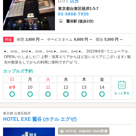
口コミ
15 件
東京都台東区根岸1-5-7
03-5808-7930
鶯谷駅 (徒歩2分)
休憩
2,600 円 ～
サービスタイム
6,600 円 ～
宿泊
5,500 円 ～
料金
●.。o○o.。o○o.●.。o○o.。o○o.●.。o○o.。o○o.●.。 2023年6月~リニューアル
OPENいたしました♡ 上野・浅草エリアからほど近いエリアにございます♪ 観
光や散策をしてからの利用に便利です(*‘ω‘ *)...
カップルズ予約
日
月
火
水
木
金
9
10
11
12
13
14
8/
もっと見る
東京都 台東区根岸
HOTEL EXE 鶯谷 (ホテル エグゼ)
HOTEL AWARD 2026受賞