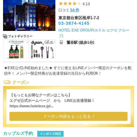
5つ星のうち4
4.13
口コミ
54 件
東京都台東区根岸1-7-2
03-3874-4145
HOTEL EXE GROUP(ホテル エグゼ グルー
プ)
フォトギャラリー
鶯谷駅 (徒歩1分)
★EXE公式LINE始めました★ すぐに使えるLINEメンバー限定のクーポンを配
信中！ メンバー限定特典がお友達登録の当日から利用OK！
クーポン
【もっともお得なクーポンはこちら】
エグゼ公式ホームページ から LINEお友達登録！
https://www.hotelexe.jp/...
クーポン内容をもっと見る
カップルズ予約
インボイス対応