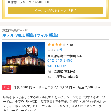
◆休憩・フリータイム500円OFF
クーポン内容をもっと見る
東京都 昭島市中神町
ホテル WILL 昭島 (ウィル 昭島)
5つ星のうち4
4.40
口コミ
1 件
東京都昭島市中神町3-4-3
042-543-8450
WILL GROUP
立川駅 (車12分)
八王子IC
(車12分)
休憩
3,500 円 ～
サービスタイム
5,200 円 ～
宿泊
7,500 円 ～
料金
昭島をもっと楽しくするホテル誕生！ あらゆるシーンで使いやすくをキーワ
ードに、全室Wi-FiやVOD、各種家電を完全完備。利便性と居心地を追求した
デザインホテルです。ロビーウェルカムドリンク、入浴剤バイキング、ウェル
カムフードサービスなど...