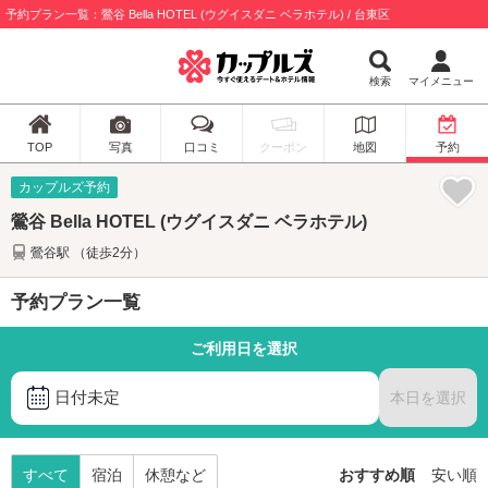
予約プラン一覧：鶯谷 Bella HOTEL (ウグイスダニ ベラホテル) / 台東区
検索
マイメニュー
TOP
写真
口コミ
クーポン
地図
予約
カップルズ予約
鶯谷 Bella HOTEL (ウグイスダニ ベラホテル)
鶯谷駅 （徒歩2分）
予約プラン一覧
ご利用日を選択
日付未定
本日を選択
すべて
宿泊
休憩など
おすすめ順
安い順