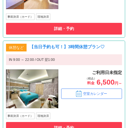
事前決済（カード）
現地決済
詳細・予約
【当日予約も可！】3時間休憩プラン♡
休憩など
IN 9:00 ～ 22:00 / OUT 翌1:00
ご利用日未指定
（税込）
6,500
料金
円～
空室カレンダー
事前決済（カード）
現地決済
詳細・予約