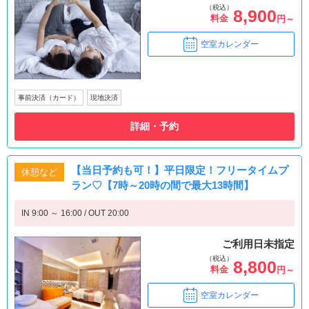
（税込）
8,900
料金
円～
空室カレンダー
事前決済（カード）
現地決済
詳細・予約
【当日予約も可！】平日限定！フリータイムプ
休憩など
ラン♡【7時～20時の間で最大13時間】
IN 9:00 ～ 16:00 / OUT 20:00
ご利用日未指定
（税込）
8,800
料金
円～
空室カレンダー