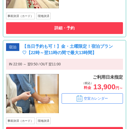
事前決済（カード）
現地決済
詳細・予約
【当日予約も可！】金・土曜限定！宿泊プラン
宿泊
♡【22時～翌11時の間で最大13時間】
IN 22:00 ～ 翌0:50 / OUT 翌11:00
ご利用日未指定
（税込）
13,900
料金
円～
空室カレンダー
事前決済（カード）
現地決済