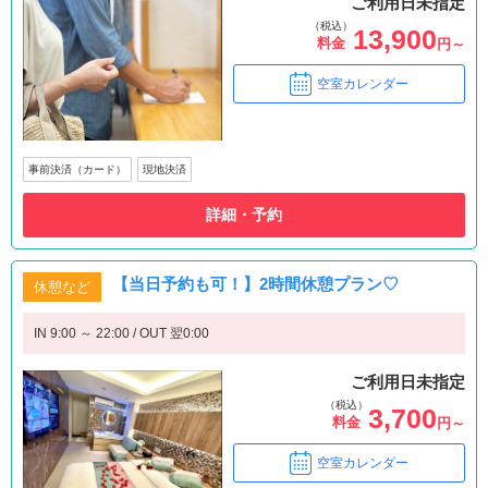
ご利用日未指定
（税込）
13,900
料金
円～
空室カレンダー
事前決済（カード）
現地決済
詳細・予約
【当日予約も可！】2時間休憩プラン♡
休憩など
IN 9:00 ～ 22:00 / OUT 翌0:00
ご利用日未指定
（税込）
3,700
料金
円～
空室カレンダー