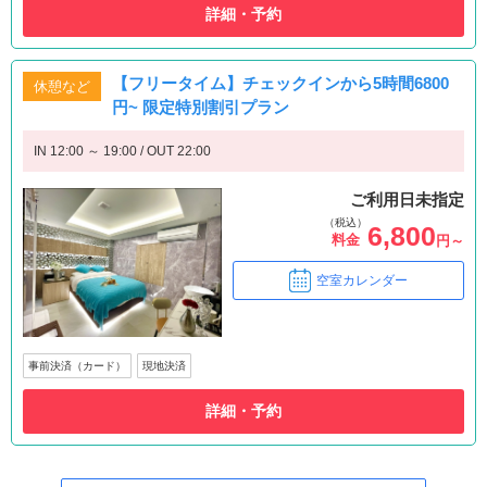
詳細・予約
【フリータイム】チェックインから5時間6800
休憩など
円~ 限定特別割引プラン
IN 12:00 ～ 19:00 / OUT 22:00
ご利用日未指定
（税込）
6,800
料金
円～
空室カレンダー
事前決済（カード）
現地決済
詳細・予約