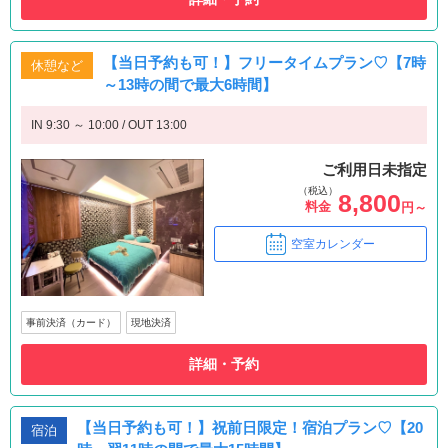
【当日予約も可！】フリータイムプラン♡【7時
休憩など
～13時の間で最大6時間】
IN 9:30 ～ 10:00 / OUT 13:00
ご利用日未指定
（税込）
8,800
料金
円～
空室カレンダー
事前決済（カード）
現地決済
詳細・予約
【当日予約も可！】祝前日限定！宿泊プラン♡【20
宿泊