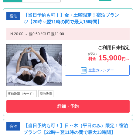
【当日予約も可！】金・土曜限定！宿泊プラン
宿泊
♡【20時～翌11時の間で最大15時間】
IN 20:00 ～ 翌0:50 / OUT 翌11:00
ご利用日未指定
（税込）
15,900
料金
円～
空室カレンダー
事前決済（カード）
現地決済
詳細・予約
【当日予約も可！】日～木（平日のみ）限定！宿泊
宿泊
プラン♡【22時～翌11時の間で最大13時間】