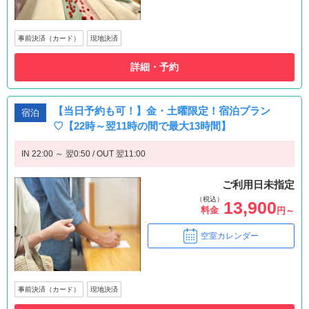
事前決済（カード）
現地決済
詳細・予約
【当日予約も可！】金・土曜限定！宿泊プラン
宿泊
♡【22時～翌11時の間で最大13時間】
IN 22:00 ～ 翌0:50 / OUT 翌11:00
ご利用日未指定
（税込）
13,900
料金
円～
空室カレンダー
事前決済（カード）
現地決済