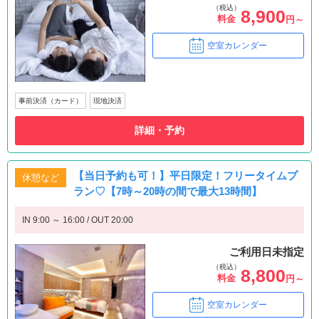
（税込）
8,900
料金
円～
空室カレンダー
事前決済（カード）
現地決済
詳細・予約
【当日予約も可！】平日限定！フリータイムプ
休憩など
ラン♡【7時～20時の間で最大13時間】
IN 9:00 ～ 16:00 / OUT 20:00
ご利用日未指定
（税込）
8,800
料金
円～
空室カレンダー