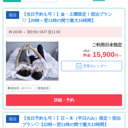
【当日予約も可！】金・土曜限定！宿泊プラン
宿泊
♡【20時～翌11時の間で最大15時間】
IN 20:00 ～ 翌0:50 / OUT 翌11:00
ご利用日未指定
（税込）
15,900
料金
円～
空室カレンダー
事前決済（カード）
現地決済
詳細・予約
【当日予約も可！】日～木（平日のみ）限定！宿泊
宿泊
プラン♡【22時～翌11時の間で最大13時間】