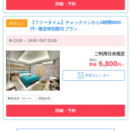
詳細・予約
【フリータイム】チェックインから5時間6800
休憩など
円~ 限定特別割引プラン
IN 12:00 ～ 19:00 / OUT 22:00
ご利用日未指定
（税込）
6,800
料金
円～
空室カレンダー
事前決済（カード）
現地決済
詳細・予約