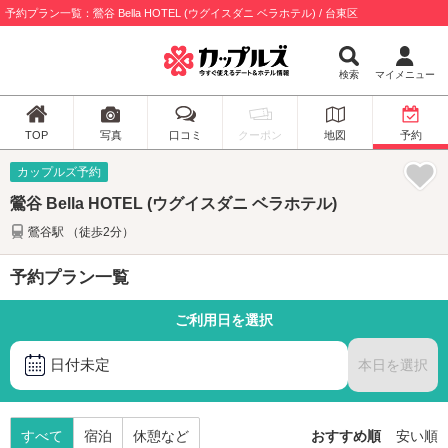
予約プラン一覧：鶯谷 Bella HOTEL (ウグイスダニ ベラホテル) / 台東区
検索
マイメニュー
TOP
写真
口コミ
クーポン
地図
予約
カップルズ予約
鶯谷 Bella HOTEL (ウグイスダニ ベラホテル)
鶯谷駅 （徒歩2分）
予約プラン一覧
ご利用日を選択
日付未定
本日を選択
すべて
宿泊
休憩など
おすすめ順
安い順