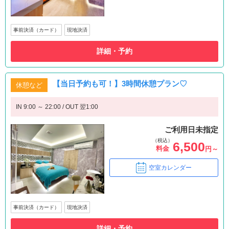
事前決済（カード）
現地決済
詳細・予約
【当日予約も可！】3時間休憩プラン♡
休憩など
IN 9:00 ～ 22:00 / OUT 翌1:00
ご利用日未指定
（税込）
6,500
料金
円～
空室カレンダー
事前決済（カード）
現地決済
詳細・予約