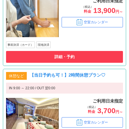
ご利用日未指定
（税込）
13,900
料金
円～
空室カレンダー
事前決済（カード）
現地決済
詳細・予約
【当日予約も可！】2時間休憩プラン♡
休憩など
IN 9:00 ～ 22:00 / OUT 翌0:00
ご利用日未指定
（税込）
3,700
料金
円～
空室カレンダー