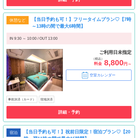
【当日予約も可！】フリータイムプラン♡【7時
休憩など
～13時の間で最大6時間】
IN 9:30 ～ 10:00 / OUT 13:00
ご利用日未指定
（税込）
8,800
料金
円～
空室カレンダー
事前決済（カード）
現地決済
詳細・予約
【当日予約も可！】祝前日限定！宿泊プラン♡【20
宿泊