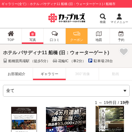
ギャラリー(全て)：ホテル パサディナ11 船橋 (旧：ウォーターゲート) / 船橋市
検索
マイメニュー
TOP
写真
口コミ
クーポン
地図
予約
ホテル パサディナ11 船橋 (旧：ウォーターゲート)
船橋競馬場駅 （徒歩5分）
花輪IC （車2分）
駐車場:28台
お部屋紹介
ギャラリー
360°画像
動画
1 ～ 19件目 /
19件