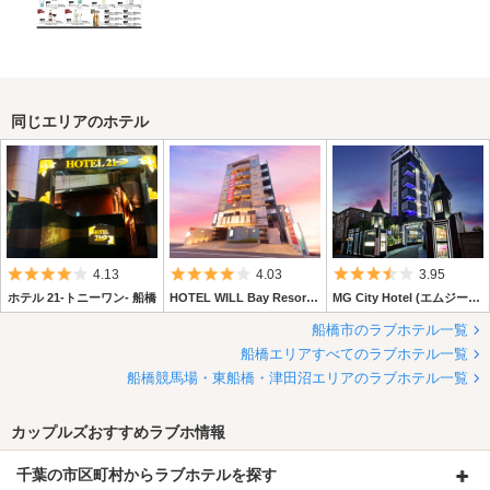
同じエリアのホテル
5つ星のうち4
5つ星のうち4
5つ星のうち3.
4.13
4.03
3.95
ホテル 21-トニーワン- 船橋
HOTEL WILL Bay Resort (ホテル ウィルベイリゾート)
MG City Hotel (エムジー シティー ホテル)
船橋市のラブホテル一覧
船橋エリアすべてのラブホテル一覧
船橋競馬場・東船橋・津田沼エリアのラブホテル一覧
カップルズおすすめラブホ情報
千葉の市区町村からラブホテルを探す