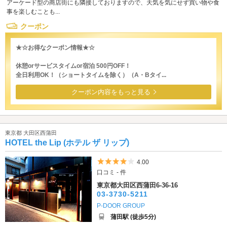
アーケード型の商店街にも隣接しておりますので、天気を気にせず買い物や食
事を楽しむことも...
クーポン
★☆お得なクーポン情報★☆
休憩orサービスタイムor宿泊 500円OFF！
全日利用OK！（ショートタイムを除く）（A・Bタイ...
クーポン内容をもっと見る
東京都 大田区西蒲田
HOTEL the Lip (ホテル ザ リップ)
5つ星のうち4
4.00
口コミ - 件
東京都大田区西蒲田6-36-16
03-3730-5211
P-DOOR GROUP
蒲田駅 (徒歩5分)