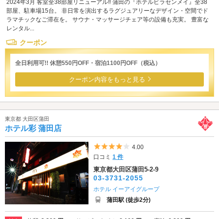
2024年3月 客室全38部屋リニューアル‼ 蒲田の『ホテルビラセンメイ』全38
部屋、駐車場15台。 非日常を演出するラグジュアリーなデザイン・空間でド
ラマチックなご滞在を。 サウナ・マッサージチェア等の設備も充実。 豊富な
レンタル...
クーポン
全日利用可!! 休憩550円OFF・宿泊1100円OFF（税込）
クーポン内容をもっと見る
東京都 大田区蒲田
ホテル彩 蒲田店
5つ星のうち4
4.00
口コミ
1 件
東京都大田区蒲田5-2-9
03-3731-2055
ホテル イーアイグループ
蒲田駅 (徒歩2分)