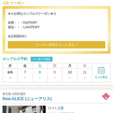
クーポン
★☆お得なカップルズクーポン★☆
休憩・・・500円OFF
宿泊・・・1,000円OFF
全日利用OK!!
クーポン内容をもっと見る
カップルズ予約
インボイス対応
木
金
土
日
月
火
6
7
8
9
10
11
8/
-
-
-
-
-
-
もっと見る
東京都 大田区蒲田
New ALICE (ニューアリス)
口コミ
2 件