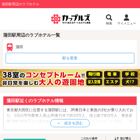
蒲田駅周辺のラブホテル
検索
マイメニュー
蒲田駅周辺のラブホテル一覧
蒲田
駅を変更
蒲田駅近くのラブホテル情報
東京都大田区に位置する蒲田駅には、JR東日本と東急の2社が乗り入れてお
り、1日の平均乗車人員はJR東日本で約10万人、池上線で約3万人、東急多
摩川線で約4万人と言われています。駅周辺には「
グランデュオ蒲田
」「
東
急プラザ蒲田
」「蒲田西口商店街」などがあり、日中はショッピングを楽
しむ人々で賑わっています。
東京都
中心部からのアクセスも良好な蒲田は
人気のデートスポットで、蒲田駅の近隣には徒歩でアクセスできるエリア
こだわり条件
並び替え