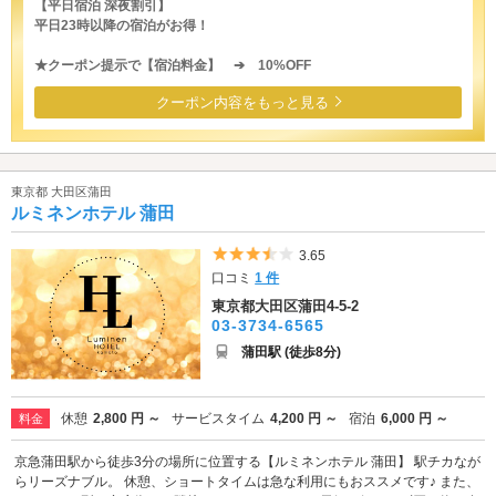
【平日宿泊 深夜割引】
平日23時以降の宿泊がお得！
★クーポン提示で【宿泊料金】 ➔ 10%OFF
クーポン内容をもっと見る
東京都 大田区蒲田
ルミネンホテル 蒲田
5つ星のうち3.5
3.65
口コミ
1 件
東京都大田区蒲田4-5-2
03-3734-6565
蒲田駅 (徒歩8分)
休憩
2,800 円 ～
サービスタイム
4,200 円 ～
宿泊
6,000 円 ～
料金
京急蒲田駅から徒歩3分の場所に位置する【ルミネンホテル 蒲田】 駅チカなが
らリーズナブル。 休憩、ショートタイムは急な利用にもおススメです♪ また、