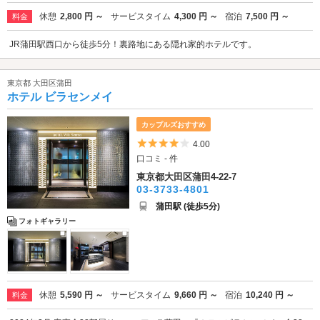
休憩
2,800 円 ～
サービスタイム
4,300 円 ～
宿泊
7,500 円 ～
料金
JR蒲田駅西口から徒歩5分！裏路地にある隠れ家的ホテルです。
東京都 大田区蒲田
ホテル ビラセンメイ
カップルズおすすめ
5つ星のうち4
4.00
口コミ - 件
東京都大田区蒲田4-22-7
03-3733-4801
蒲田駅 (徒歩5分)
フォトギャラリー
休憩
5,590 円 ～
サービスタイム
9,660 円 ～
宿泊
10,240 円 ～
料金