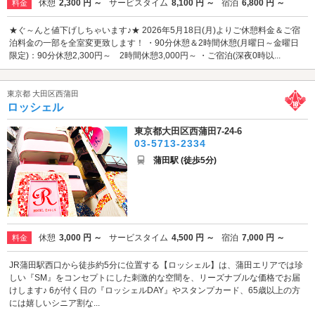
休憩
2,300 円 ～
サービスタイム
8,100 円 ～
宿泊
6,800 円 ～
料金
★ぐ～んと値下げしちゃいます♪★ 2026年5月18日(月)よりご休憩料金＆ご宿
泊料金の一部を全室変更致します！ ・90分休憩＆2時間休憩(月曜日～金曜日
限定)：90分休憩2,300円～ 2時間休憩3,000円～ ・ご宿泊(深夜0時以...
東京都 大田区西蒲田
ロッシェル
東京都大田区西蒲田7-24-6
03-5713-2334
蒲田駅 (徒歩5分)
休憩
3,000 円 ～
サービスタイム
4,500 円 ～
宿泊
7,000 円 ～
料金
JR蒲田駅西口から徒歩約5分に位置する【ロッシェル】は、蒲田エリアでは珍
しい『SM』をコンセプトにした刺激的な空間を、リーズナブルな価格でお届
けします♪ 6が付く日の『ロッシェルDAY』やスタンプカード、65歳以上の方
には嬉しいシニア割な...