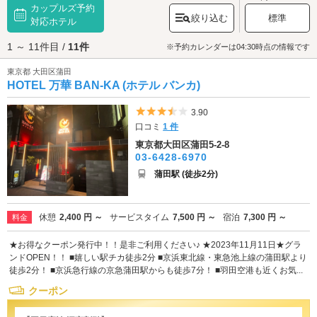
カップルズ予約
に約15軒のラブホテルがあります。駅の周辺でお買い物や、飲み歩き・食
絞り込む
標準
べ歩きデートを満喫したあとにも気軽にアクセスできるのが利点。SMをコ
対応ホテル
ンセプトにした刺激的なお部屋のあるホテルや、露天風呂・岩盤浴付きの
1 ～ 11件目 /
11件
ホテル、禁煙ルーム有のホテルなど蒲田駅の周辺にはコンセプトや入浴設
※予約カレンダーは04:30時点の情報です
備、サービス内容にこだわったラブホテルがたくさんあります。グランデ
東京都 大田区蒲田
ュオ蒲田でお買い物をして、
蒲田西口商店街
でグルメを楽しんだら、おふ
HOTEL 万華 BAN-KA (ホテル バンカ)
たりの気分にぴったりなラブホテルを選んでひと息つきましょう。
カップ
ルズ
ならお得なクーポンもご利用可能です。
5つ星のうち3.5
3.90
口コミ
1 件
東京都大田区蒲田5-2-8
03-6428-6970
蒲田駅 (徒歩2分)
休憩
2,400 円 ～
サービスタイム
7,500 円 ～
宿泊
7,300 円 ～
料金
★お得なクーポン発行中！！是非ご利用ください♪ ★2023年11月11日★グラ
ンドOPEN！！ ■嬉しい駅チカ徒歩2分 ■京浜東北線・東急池上線の蒲田駅より
徒歩2分！ ■京浜急行線の京急蒲田駅からも徒歩7分！ ■羽田空港も近くお気...
クーポン