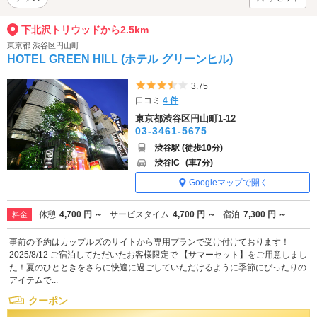
下北沢トリウッドから2.5km
東京都 渋谷区円山町
HOTEL GREEN HILL (ホテル グリーンヒル)
5つ星のうち3.5
3.75
口コミ
4 件
東京都渋谷区円山町1-12
03-3461-5675
渋谷駅 (徒歩10分)
渋谷IC
(車7分)
Googleマップで開く
休憩
4,700 円 ～
サービスタイム
4,700 円 ～
宿泊
7,300 円 ～
料金
事前の予約はカップルズのサイトから専用プランで受け付けております！
2025/8/12 ご宿泊してただいたお客様限定で 【サマーセット】をご用意しまし
た！夏のひとときをさらに快適に過ごしていただけるように季節にぴったりの
アイテムで...
クーポン