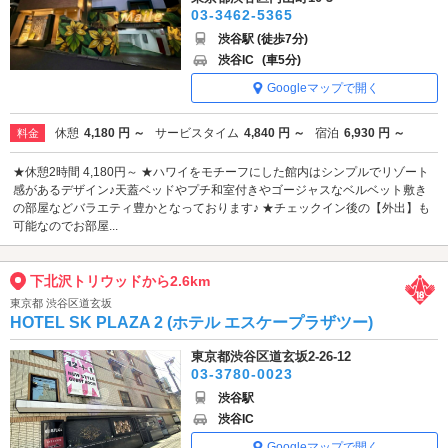
03-3462-5365
渋谷駅 (徒歩7分)
渋谷IC
(車5分)
Googleマップで開く
休憩
4,180 円 ～
サービスタイム
4,840 円 ～
宿泊
6,930 円 ～
料金
★休憩2時間 4,180円～ ★ハワイをモチーフにした館内はシンプルでリゾート
感があるデザイン♪天蓋ベッドやプチ和室付きやゴージャスなベルベット敷き
の部屋などバラエティ豊かとなっております♪ ★チェックイン後の【外出】も
可能なのでお部屋...
下北沢トリウッドから2.6km
東京都 渋谷区道玄坂
HOTEL SK PLAZA 2 (ホテル エスケープラザツー)
東京都渋谷区道玄坂2-26-12
03-3780-0023
渋谷駅
渋谷IC
Googleマップで開く