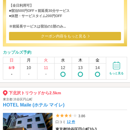
【全日利用可】
■宿泊500円OFF＋前延長30分サービス
■休憩・サービスタイム200円OFF
※前延長サービスは宿泊の1部のみ...
クーポン内容をもっと見る
カップルズ予約
日
月
火
水
木
金
9
10
11
12
13
14
8/
-
-
-
もっと見る
下北沢トリウッドから2.5km
東京都 渋谷区円山町
HOTEL Maile (ホテル マイレ)
5つ星のうち3.5
3.86
口コミ
12 件
東京都渋谷区円山町10-3