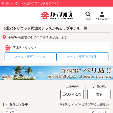
下北沢トリウッド周辺のテラスがあるラブホテル
検索
マイメニュー
下北沢トリウッド周辺のテラスがあるラブホテル一覧
半径3km圏内に5軒のラブホテルがあります
下北沢トリウッド
スポット変更[ジャンル]
スポット変更[市区町村]
こだわり条件
並び替え
絞り込む
標準
1 ～ 5件目 /
5件
※予約カレンダーは21:10時点の情報です
テラス
リセット