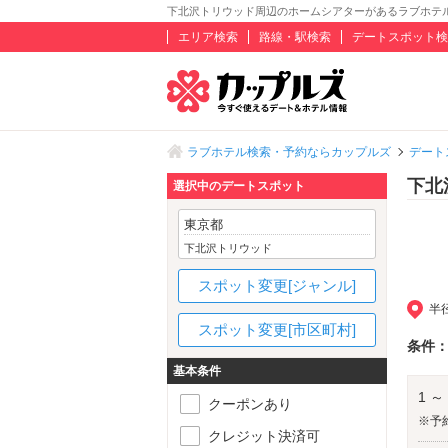
下北沢トリウッド周辺のホームシアターがあるラブホテ
エリア検索
路線・駅検索
デートスポット検
ラブホテル検索・予約ならカップルズ
デート
下北
選択中のデートスポット
東京都
下北沢トリウッド
スポット変更[ジャンル]
半
スポット変更[市区町村]
条件
基本条件
1 ～
クーポンあり
※予
クレジット決済可