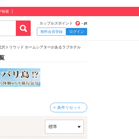
プ検索
カップルズポイント
- pt
無料会員登録
ログイン
北沢トリウッド ホームシアターがあるラブホテル
覧
× 条件リセット
標準