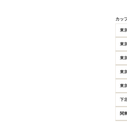
カッ
東
東
東
東
東
下
関