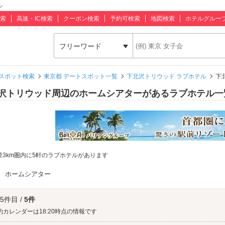
ル
索
高速・IC検索
クーポン検索
予約可検索
地図検索
ホテルグルー
フリーワード
スポット検索
東京都 デートスポット一覧
下北沢トリウッド ラブホテル
下
沢トリウッド周辺のホームシアターがあるラブホテル一
径3km圏内に5軒のラブホテルがあります
：
ホームシアター
 5件目 /
5件
約カレンダーは18:20時点の情報です