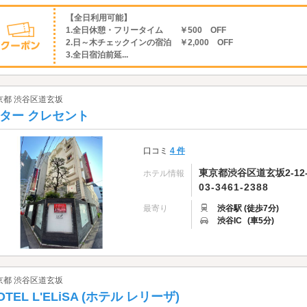
【全日利用可能】
1.全日休憩・フリータイム ￥500 OFF
2.日～木チェックインの宿泊 ￥2,000 OFF
3.全日宿泊前延...
京都 渋谷区道玄坂
ター クレセント
口コミ
4 件
東京都渋谷区道玄坂2-12-
ホテル情報
03-3461-2388
最寄り
渋谷駅 (徒歩7分)
渋谷IC
(車5分)
京都 渋谷区道玄坂
OTEL L'ELiSA (ホテル レリーザ)