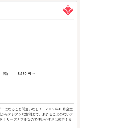
宿泊
8,680 円 ～
になること間違いなし！！201９年10月全室
間からアジアンな空間まで、あきることのないデ
ＯＫ！リーズナブルなので使いやすさは抜群！ま