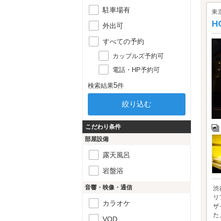
駐車場有
東
H
外出可
すべての予約
カップルズ予約可
電話・HP予約可
5
検索結果
件
こだわり条件
部屋設備
露天風呂
岩盤浴
音響・映像・通信
渋
リ
カラオケ
ザ
た
VOD