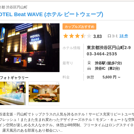
京都 渋谷区円山町
OTEL Beat WAVE (ホテル ビートウェーブ)
カップルズおすすめ
5つ星のうち3.5
3.83
口コミ
18 件
東京都渋谷区円山町2-9
ホテル情報
03-3464-2535
最寄り
渋谷駅 (徒歩7分)
渋谷IC
(車2分)
料金
休憩
5,600 円 ～
フォトギャラリー
谷道玄坂・円山町でトップクラスの人気を誇るホテル！サービス充実リピートユーザー
フレッシュ！またまた生まれ変わったデザイナーズホテル！モダン・キュートな空
イン空間が楽しめる大人なホテル。休憩は4時間制、フリータイムはロングステイ
、露天風呂のある部屋もあり都会にい...