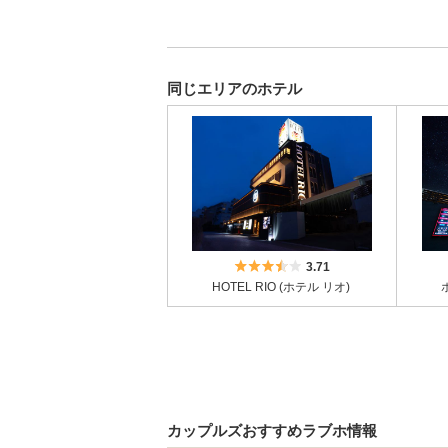
同じエリアのホテル
5つ星のうち3.5
3.71
HOTEL RIO (ホテル リオ)
カップルズおすすめラブホ情報