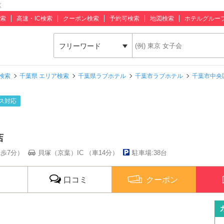
区
索
高速・IC検索
クーポン検索
予約可検索
地図検索
ホテルグルー
フリーワード
検索
千葉県 エリア検索
千葉県ラブホテル
千葉市ラブホテル
千葉市中央
ス対応
店
徒歩7分）
貝塚（京葉）IC （車14分）
駐車場:38台
口コミ
クーポン