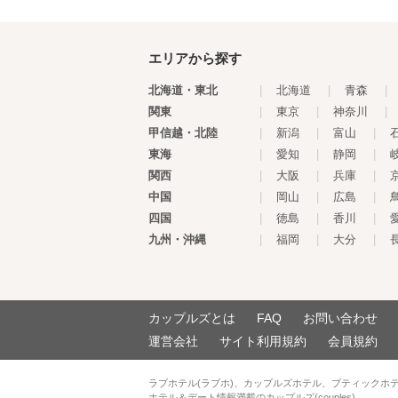
エリアから探す
北海道・東北
|
北海道
|
青森
|
関東
|
東京
|
神奈川
|
甲信越・北陸
|
新潟
|
富山
|
東海
|
愛知
|
静岡
|
関西
|
大阪
|
兵庫
|
中国
|
岡山
|
広島
|
四国
|
徳島
|
香川
|
九州・沖縄
|
福岡
|
大分
|
カップルズとは
FAQ
お問い合わせ
運営会社
サイト利用規約
会員規約
ラブホテル(ラブホ)、カップルズホテル、ブティックホ
ホテル＆デート情報満載のカップルズ(couples)