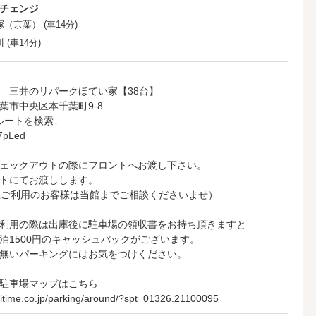
チェンジ
塚（京葉）
(車14分)
川
(車14分)
 三井のリパークほてい家【38台】
葉市中央区本千葉町9-8
ルートを検索↓
O7pLed
ェックアウトの際にフロントへお渡し下さい。
トにてお渡しします。
上ご利用のお客様は当館までご相談くださいませ）
利用の際は出庫後に駐車場の領収書をお持ち頂きますと
泊1500円のキャッシュバックがございます。
無いパーキングにはお気をつけください。
駐車場マップはこちら
vitime.co.jp/parking/around/?spt=01326.21100095