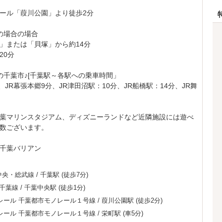
ール「葭川公園」より徒歩2分
の場合の場合
」または「貝塚」から約14分
20分
の千葉市♪[千葉駅～各駅への乗車時間」
、JR幕張本郷9分、JR津田沼駅：10分、JR船橋駅：14分、JR舞
葉マリンスタジアム、ディズニーランドなど近隣施設には遊べ
数ございます。
千葉バリアン
中央・総武線
/
千葉駅
(徒歩7分)
千葉線
/
千葉中央駅
(徒歩1分)
レール
千葉都市モノレール１号線
/
葭川公園駅
(徒歩2分)
レール
千葉都市モノレール１号線
/
栄町駅
(車5分)