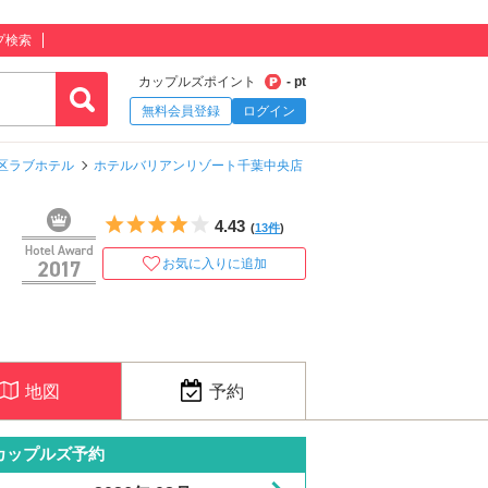
プ検索
カップルズポイント
- pt
無料会員登録
ログイン
区ラブホテル
ホテルバリアンリゾート千葉中央店
5つ星のうち4
4.43
(
13件
)
お気に入りに追加
地図
予約
カップルズ予約