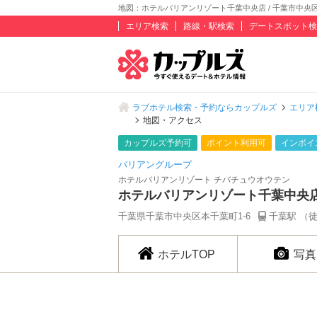
地図：ホテルバリアンリゾート千葉中央店 / 千葉市中央
エリア検索
路線・駅検索
デートスポット検
ラブホテル検索・予約ならカップルズ
エリア
地図・アクセス
カップルズ予約可
ポイント利用可
インボイ
バリアングループ
ホテルバリアンリゾート チバチュウオウテン
ホテルバリアンリゾート千葉中央
千葉県千葉市中央区本千葉町1-6
千葉駅 （
ホテルTOP
写真