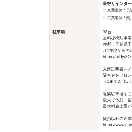
最寄りインター
京葉道路
/
貝
京葉道路
/
穴
駐車場
38台
無料提携駐車場
住所：千葉県千
↓現在地からの
https://bit.ly/3
入庫証明書をチ
駐車券をフロン
（1組で2台以
近隣駐車場をご
最大で休憩・宿
最大料金上限が
提携以外の近隣
https://www.na