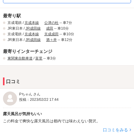
最寄り駅
京成電鉄 /
京成本線
公津の杜
-- 車7分
JR東日本 /
JR成田線
成田
-- 車10分
京成電鉄 /
京成本線
京成成田
-- 車10分
JR東日本 /
JR成田線
酒々井
-- 車12分
最寄りインターチェンジ
東関東自動車道
/
富里
-- 車3分
口コミ
Pちゃん さん
投稿：2023/02/22 17:44
露天風呂が気持ちいい
この料金で爽快な露天風呂は都内では味わえない贅沢。
口コミをみる