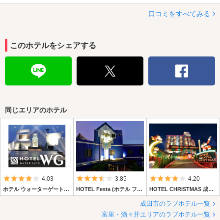
口コミをすべてみる
このホテルをシェアする
同じエリアのホテル
5つ星のうち4
5つ星のうち3.5
5つ星のうち4
4.03
3.85
4.20
ホテル ウォーターゲート成田
HOTEL Festa (ホテル フェスタ)
HOTEL CHRISTMAS 成田店 【Best Delight Group】
成田市のラブホテル一覧
富里・酒々井エリアのラブホテル一覧