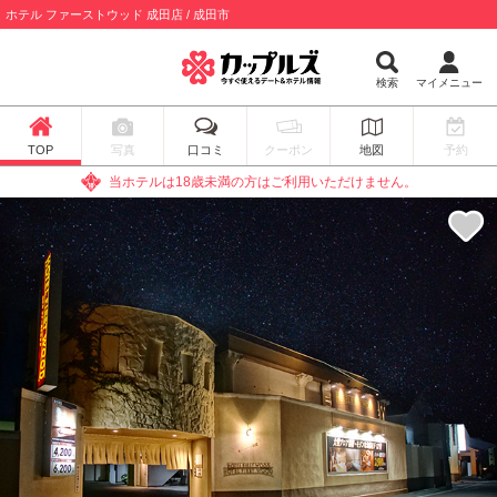
ホテル ファーストウッド 成田店 / 成田市
検索
マイメニュー
TOP
写真
口コミ
クーポン
地図
予約
当ホテルは18歳未満の方はご利用いただけません。