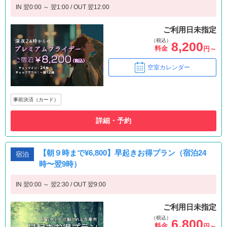
IN 翌0:00 ～ 翌1:00 / OUT 翌12:00
ご利用日未指定
（税込）
8,200
料金
円～
空室カレンダー
事前決済（カード）
詳細・予約
【朝９時まで¥6,800】早起きお得プラン（宿泊24
宿泊
時〜翌9時）
IN 翌0:00 ～ 翌2:30 / OUT 翌9:00
ご利用日未指定
（税込）
6,800
料金
円～