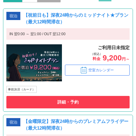
【祝前日も】深夜24時からのミッドナイト★プラン
宿泊
（最大12時間滞在）
IN 翌0:00 ～ 翌1:00 / OUT 翌12:00
ご利用日未指定
（税込）
9,200
料金
円～
空室カレンダー
事前決済（カード）
詳細・予約
【金曜限定】深夜24時からのプレミアムフライデー
宿泊
（最大12時間滞在）