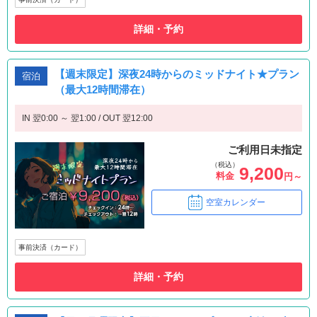
詳細・予約
【週末限定】深夜24時からのミッドナイト★プラン
宿泊
（最大12時間滞在）
IN 翌0:00 ～ 翌1:00 / OUT 翌12:00
ご利用日未指定
（税込）
9,200
料金
円～
空室カレンダー
事前決済（カード）
詳細・予約