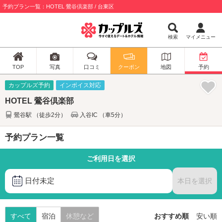
予約プラン一覧：HOTEL 鶯谷倶楽部 / 台東区
検索
マイメニュー
TOP
写真
口コミ
クーポン
地図
予約
カップルズ予約
インボイス対応
HOTEL 鶯谷倶楽部
鶯谷駅 （徒歩2分）
入谷IC （車5分）
予約プラン一覧
ご利用日を選択
日付未定
本日を選択
すべて
宿泊
休憩など
おすすめ順
安い順