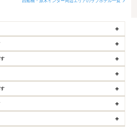
西船橋・原木インター周辺エリアのラブホテル一覧
す
探す
探す
す