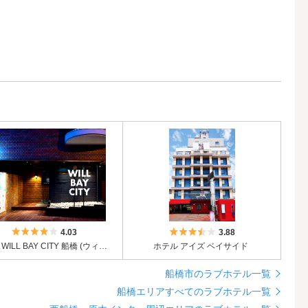
5つ星のうち4
5つ星のうち3.5
4.03
3.88
HOTEL WILL BAY CITY 船橋 (ウィルベイシティ船橋)
ホテル アイズ ベイサイド
船橋市のラブホテル一覧
船橋エリアすべてのラブホテル一覧