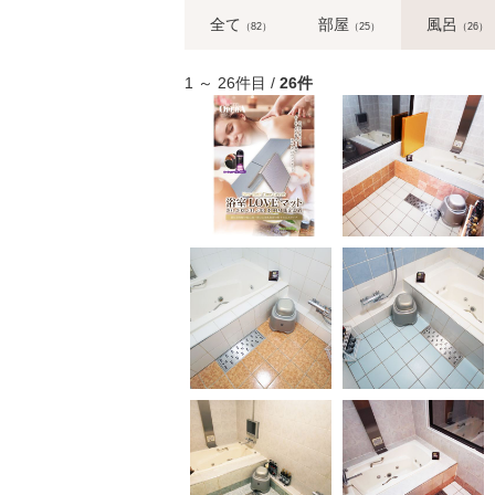
全て
部屋
風呂
（82）
（25）
（26）
1 ～ 26件目 /
26件