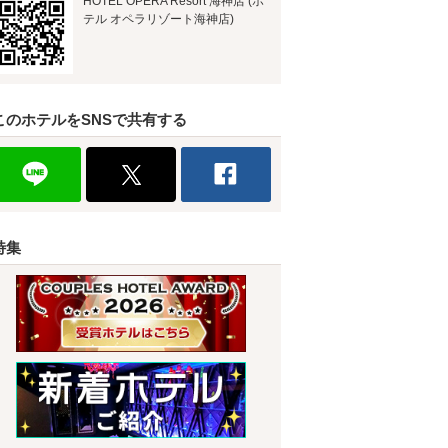
HOTEL OPERA Resort 海神店 (ホ
テル オペラリゾート海神店)
このホテルをSNSで共有する
特集