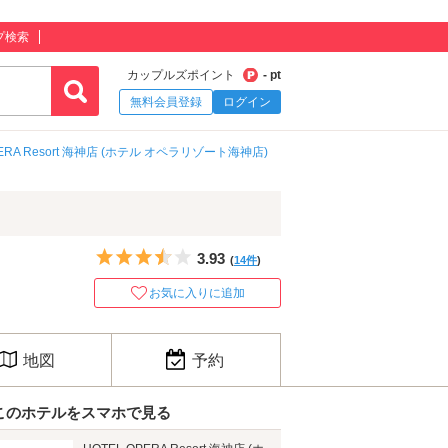
プ検索
カップルズポイント
- pt
無料会員登録
ログイン
PERA Resort 海神店 (ホテル オペラリゾート海神店)
5つ星のうち3.5
3.93
(
14件
)
お気に入りに追加
地図
予約
このホテルをスマホで見る