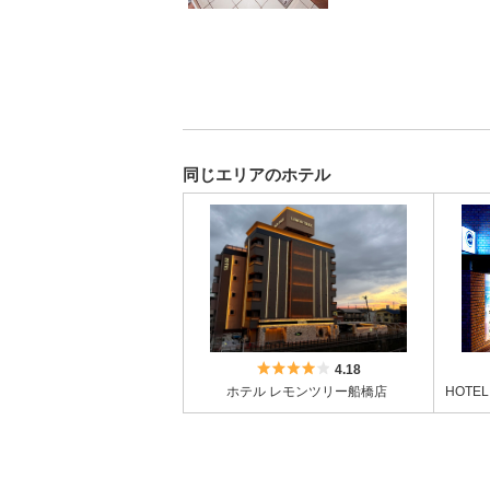
同じエリアのホテル
5つ星のうち4
4.18
ホテル レモンツリー船橋店