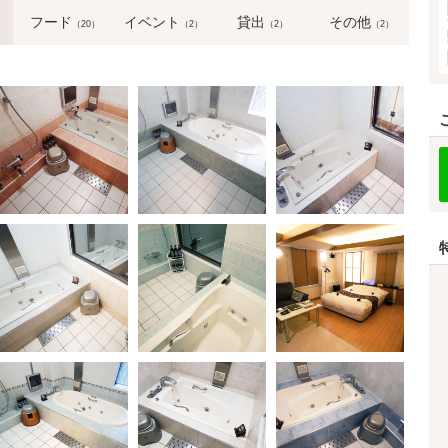
フード
イベント
貸出
その他
（20）
（2）
（2）
（2）