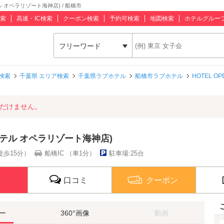
ホテル オペラリゾート海神店) / 船橋市
索
高速・IC検索
クーポン検索
予約可検索
地図検索
ホテルグルー
フリーワード
検索
千葉県 エリア検索
千葉県ラブホテル
船橋市ラブホテル
HOTEL O
ただけません。
店 (ホテル オペラリゾート海神店)
徒歩15分）
船橋IC （車1分）
駐車場:25台
口コミ
クーポン
ー
360°画像
動画