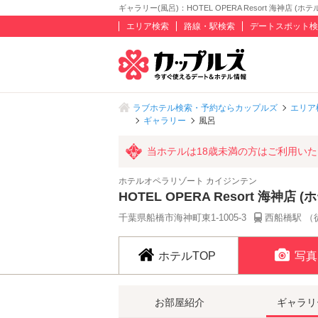
ギャラリー(風呂)：HOTEL OPERA Resort 海神店 (
エリア検索
路線・駅検索
デートスポット検
ラブホテル検索・予約ならカップルズ
エリア
ギャラリー
風呂
当ホテルは18歳未満の方はご利用い
ホテルオペラリゾート カイジンテン
HOTEL OPERA Resort 海神
千葉県船橋市海神町東1-1005-3
西船橋駅 （
ホテルTOP
写真
お部屋紹介
ギャラリ