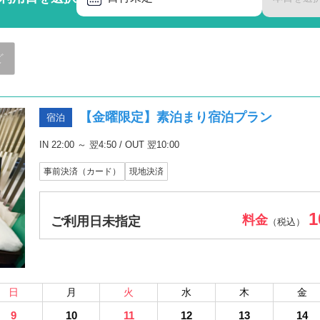
ど
【金曜限定】素泊まり宿泊プラン
宿泊
IN 22:00 ～ 翌4:50 / OUT 翌10:00
事前決済（カード）
現地決済
1
料金
ご利用日未指定
（税込）
日
月
火
水
木
金
9
10
11
12
13
14