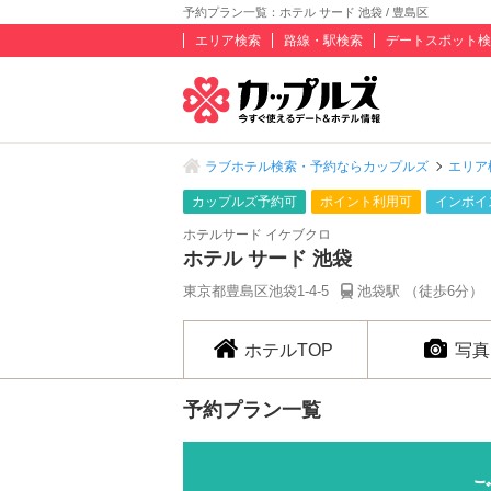
予約プラン一覧：ホテル サード 池袋 / 豊島区
エリア検索
路線・駅検索
デートスポット検
ラブホテル検索・予約ならカップルズ
エリア
カップルズ予約可
ポイント利用可
インボイ
ホテルサード イケブクロ
ホテル サード 池袋
東京都豊島区池袋1-4-5
池袋駅 （徒歩6分）
ホテルTOP
写真
予約プラン一覧
ご