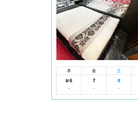
木
金
土
6
7
8
8/
-
-
-