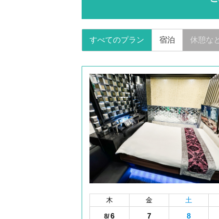
すべてのプラン
宿泊
休憩な
木
金
土
6
7
8
8/