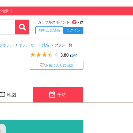
プ検索
カップルズポイント
- pt
無料会員登録
ログイン
ブホテル
ホテル サード 池袋
プラン一覧
5つ星のうち3.5
3.80
(
1件
)
お気に入りに追加
地図
予約
択