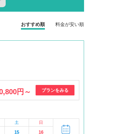
おすすめ順
料金が安い順
0,800円～
プランをみる
土
日
15
16