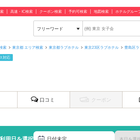
索
高速・IC検索
クーポン検索
予約可検索
地図検索
ホテルグルー
フリーワード
検索
東京都 エリア検索
東京都ラブホテル
東京23区ラブホテル
豊島区ラ
ス対応
口コミ
クーポン
利用日を選択
日付未定
本日を選