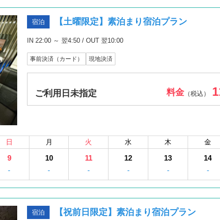
【土曜限定】素泊まり宿泊プラン
宿泊
IN 22:00 ～ 翌4:50 / OUT 翌10:00
事前決済（カード）
現地決済
1
料金
ご利用日未指定
（税込）
日
月
火
水
木
金
9
10
11
12
13
14
-
-
-
-
-
-
【祝前日限定】素泊まり宿泊プラン
宿泊