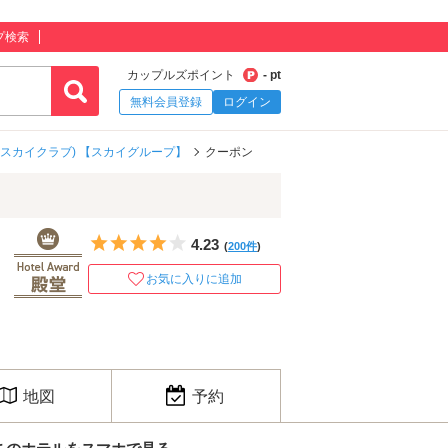
プ検索
カップルズポイント
- pt
無料会員登録
ログイン
B (スカイクラブ) 【スカイグループ】
クーポン
5つ星のうち4
4.23
(
200件
)
お気に入りに追加
地図
予約