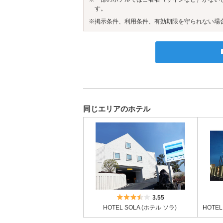
す。
※掲示条件、利用条件、有効期限を守られない場
同じエリアのホテル
5つ星のうち3.5
3.55
HOTEL SOLA (ホテル ソラ)