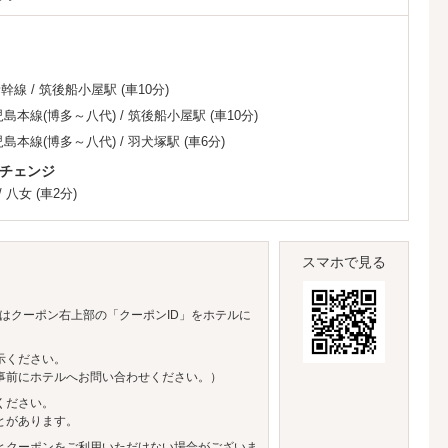
新幹線
/
筑後船小屋駅
(車10分)
児島本線(博多～八代)
/
筑後船小屋駅
(車10分)
児島本線(博多～八代)
/
羽犬塚駅
(車6分)
チェンジ
/
八女
(車2分)
スマホで見る
はクーポン右上部の「クーポンID」をホテルに
示ください。
事前にホテルへお問い合わせください。）
ください。
とがあります。
とクーポンをご利用いただけない場合がございま