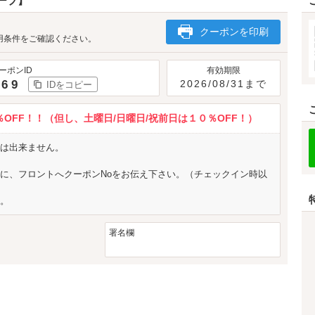
ループ】
クーポンを印刷
用条件をご確認ください。
ーポンID
有効期限
769
2026/08/31まで
IDをコピー
OFF！！（但し、土曜日/日曜日/祝前日は１０％OFF！）
は出来ません。
に、フロントへクーポンNoをお伝え下さい。（チェックイン時以
。
署名欄