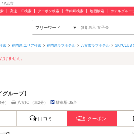
 / 八女市
索
高速・IC検索
クーポン検索
予約可検索
地図検索
ホテルグルー
フリーワード
検索
福岡県 エリア検索
福岡県ラブホテル
八女市ラブホテル
SKYCLU
ただけません。
カイグループ】
0分）
八女IC （車2分）
駐車場:35台
口コミ
クーポン