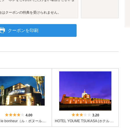
合はクーポンの特典を受けられません。
クーポンを印刷
5つ星のうち4
5つ星のうち3
4.00
3.20
HOTEL le bonheur（ル・ボヌール）【HAYAMA HOTELS】
HOTEL YOUME TSUKASA (ホテル ユメ ツカサ)【ツカサグループ】