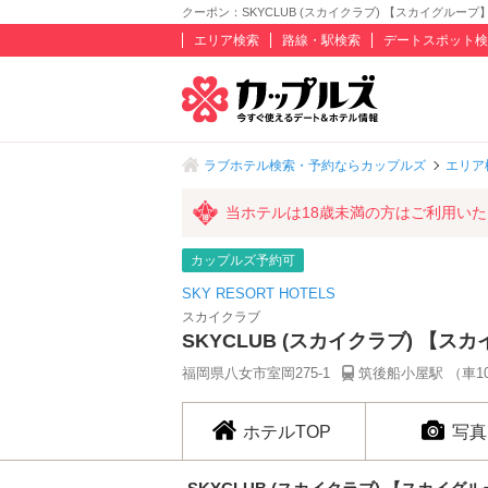
クーポン：SKYCLUB (スカイクラブ) 【スカイグループ】
エリア検索
路線・駅検索
デートスポット検
ラブホテル検索・予約ならカップルズ
エリア
当ホテルは18歳未満の方はご利用い
カップルズ予約可
SKY RESORT HOTELS
スカイクラブ
SKYCLUB (スカイクラブ) 【ス
福岡県八女市室岡275-1
筑後船小屋駅 （車1
ホテルTOP
写真