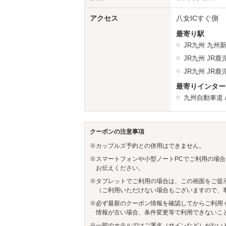
アクセス
八女ICすぐ側
最寄り駅
JR九州
九州
JR九州
JR鹿
JR九州
JR鹿
最寄りインター
九州自動車道
クーポンの注意事項
※カップルズ予約との併用はできません。
※スマートフォンや小型ノートPCでご利用の場合
お伝えください。
※タブレットでご利用の場合は、この画面をご提
（ご利用いただけない場合もございますので、
※必ず最新のクーポン情報を確認してからご利用
情報が古い場合、条件変更等で利用できないこ
※一部のホテルではご署名（サインなど）がない