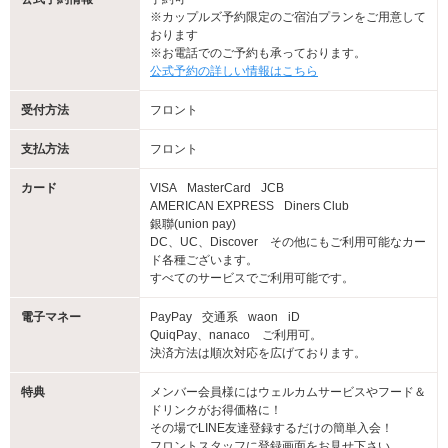
※カップルズ予約限定のご宿泊プランをご用意して
おります
※お電話でのご予約も承っております。
公式予約の詳しい情報はこちら
受付方法
フロント
支払方法
フロント
カード
VISA
MasterCard
JCB
AMERICAN EXPRESS
Diners Club
銀聯(union pay)
DC、UC、Discover その他にもご利用可能なカー
ド各種ございます。
すべてのサービスでご利用可能です。
電子マネー
PayPay
交通系
waon
iD
QuiqPay、nanaco ご利用可。
決済方法は順次対応を広げております。
特典
メンバー会員様にはウェルカムサービスやフード＆
ドリンクがお得価格に！
その場でLINE友達登録するだけの簡単入会！
フロントスタッフに登録画面をお見せ下さい。