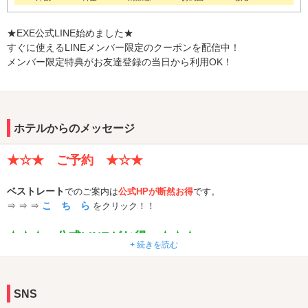
★EXE公式LINE始めました★
すぐに使えるLINEメンバー限定のクーポンを配信中！
メンバー限定特典がお友達登録の当日から利用OK！
ホテルからのメッセージ
★☆★ ご予約 ★☆★
ベストレート
でのご案内は
公式HPが断然お得
です。
こ ち ら
⇒ ⇒ ⇒
をクリック！！
★☆★ 公式LINEがお得 ★☆★
+ 続きを読む
すぐに使えるLINEメンバー限定のクーポンを配信中！
いろいろなクーポンがありますが、これが一番お得♪
SNS
⇒ ⇒ ⇒
こ ち ら
から登録！！