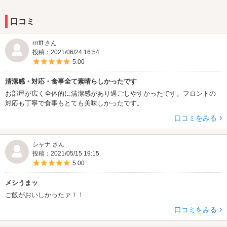
口コミ
rrrfff さん
投稿：2021/06/24 16:54
5つ星のうち5
5.00
清潔感・対応・食事全て素晴らしかったです
お部屋が広く全体的に清潔感があり過ごしやすかったです。フロントの
対応も丁寧で食事もとても美味しかったです。
口コミをみる
シャナ さん
投稿：2021/05/15 19:15
5つ星のうち5
5.00
メシうまッ
ご飯がおいしかったァ！！
口コミをみる