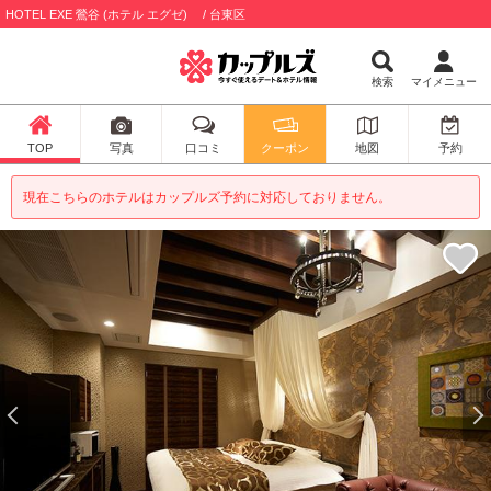
HOTEL EXE 鶯谷 (ホテル エグゼ) / 台東区
検索
マイメニュー
TOP
写真
口コミ
クーポン
地図
予約
現在こちらのホテルはカップルズ予約に対応しておりません。