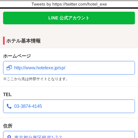
Tweets by https://twitter.com/hotel_exe
★☆☆ EXEだけのアレやコレ ★☆★
LINE 公式アカウント
① ロビーのドリンクバーは無料で利用OK！
お酒・ソフトドリンク・お茶・コーヒー・スープ・味噌汁
など超充
実のラインナップ！！
ホテル基本情報
② 充実のアメニティバーもすべて無料！
③ 記念日にシャンパンとフラワーバスをプレゼント！
④ LINEメンバー様限定！ウェルカムスイーツが無料！
ホームページ
⑤ 他のラブホにはないクオリティとラインナップのお食事！
http://www.hotelexe.jp/sp/
※ここから先は外部サイトとなります。
この機会に鶯谷一ラグジュアリーな空間でおくつろぎください♪
TEL
03-3874-4145
住所
東京都台東区根岸1-7-2