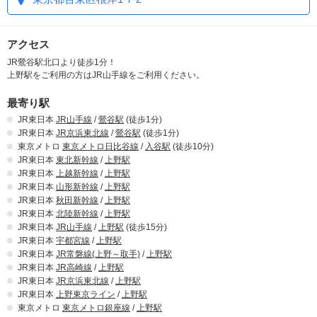
アクセス
JR鶯谷駅北口より徒歩1分！
上野駅をご利用の方はJR山手線をご利用ください。
最寄り駅
JR東日本
JR山手線
/
鶯谷駅
(徒歩1分)
JR東日本
JR京浜東北線
/
鶯谷駅
(徒歩1分)
東京メトロ
東京メトロ日比谷線
/
入谷駅
(徒歩10分)
JR東日本
東北新幹線
/
上野駅
JR東日本
上越新幹線
/
上野駅
JR東日本
山形新幹線
/
上野駅
JR東日本
秋田新幹線
/
上野駅
JR東日本
北陸新幹線
/
上野駅
JR東日本
JR山手線
/
上野駅
(徒歩15分)
JR東日本
宇都宮線
/
上野駅
JR東日本
JR常磐線(上野～取手)
/
上野駅
JR東日本
JR高崎線
/
上野駅
JR東日本
JR京浜東北線
/
上野駅
JR東日本
上野東京ライン
/
上野駅
東京メトロ
東京メトロ銀座線
/
上野駅