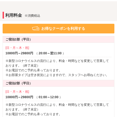
Wi-Fi
Android充電器
iPhone充電器
ブルーレイプレーヤー
※一部
利用料金
※消費税込
アメニティ
セレクトシャンプー
カールドライヤー
お得なクーポンを利用する
ヘアアイロン
電気マッサージ器
コスプレ
バスローブ
※一部
ご宿泊1部（平日）
部屋タイプ
[日・月～木・祝]
禁煙ルーム
1名利用可
※一部
10800円～29800円
（
20:00～翌11:00
）
※新型コロナウイルスの流行により、料金・時間などを変更して営業して
サービス
おります。（終了未定）
ルームサービス
女子会
※一部
※お電話でのご予約も承っております。
※お部屋タイプは空き状況によりますので、スタッフへお尋ねください。
ご宿泊2部（平日）
[日・月～木・祝]
10800円～29800円
（
01:00～12:00
）
※新型コロナウイルスの流行により、料金・時間などを変更して営業して
おります。（終了未定）
※お電話でのご予約も承っております。