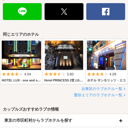
同じエリアのホテル
5つ星のうち4
5つ星のうち3.5
5つ星のうち4
4.04
3.80
4.09
HOTEL LUX - one and only resort - (ホテル ラックス)
Hotel PRINCESS 2世 (ホテル プリンセス ニセイ)
ホテル サンモリッツ・エコ
台東区のラブホテル一覧
鶯谷エリアのラブホテル一覧
カップルズおすすめラブホ情報
東京の市区町村からラブホテルを探す