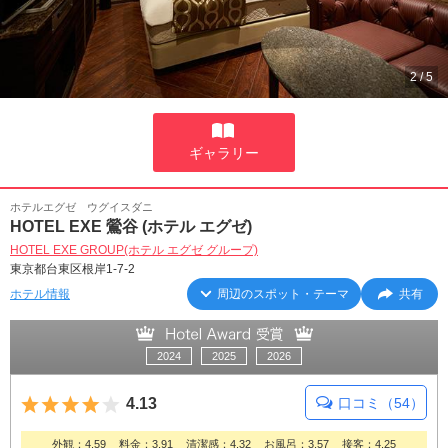
2
/
5
ギャラリー
ホテルエグゼ ウグイスダニ
HOTEL EXE 鶯谷 (ホテル エグゼ)
HOTEL EXE GROUP(ホテル エグゼ グループ)
東京都台東区根岸1-7-2
ホテル情報
周辺のスポット・テーマ
共有
2024
2025
2026
5つ星のうち4
4.13
口コミ（54）
外観：4.59
料金：3.91
清潔感：4.32
お風呂：3.57
接客：4.25