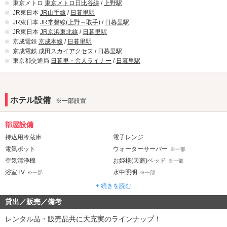
東京メトロ
東京メトロ日比谷線
/
上野駅
JR東日本
JR山手線
/
日暮里駅
JR東日本
JR常磐線(上野～取手)
/
日暮里駅
JR東日本
JR京浜東北線
/
日暮里駅
京成電鉄
京成本線
/
日暮里駅
京成電鉄
成田スカイアクセス
/
日暮里駅
東京都交通局
日暮里・舎人ライナー
/
日暮里駅
ホテル設備
※一部設置
部屋設備
持込用冷蔵庫
電子レンジ
電気ポット
ウォーターサーバー
※一部
空気清浄機
お姫様(天蓋)ベッド
※一部
浴室TV
水中照明
※一部
※一部
ジェット・バブルバス
ウォシュレット
※一部
+ 続きを読む
貸出／販売／備考
音響・映像・通信
カラオケ
VOD
※一部
レンタル品・販売品共に大充実のラインナップ！