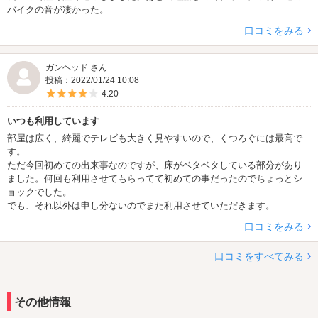
バイクの音が凄かった。
口コミをみる
ガンヘッド さん
投稿：2022/01/24 10:08
5つ星のうち4
4.20
いつも利用しています
部屋は広く、綺麗でテレビも大きく見やすいので、くつろぐには最高で
す。
ただ今回初めての出来事なのですが、床がベタベタしている部分があり
ました。何回も利用させてもらってて初めての事だったのでちょっとシ
ョックでした。
でも、それ以外は申し分ないのでまた利用させていただきます。
口コミをみる
口コミをすべてみる
その他情報