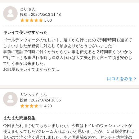
とり さん
投稿：2026/05/13 11:48
5つ星のうち5
5.00
キレイで使いやすかった
ゴールデンウィークの忙しい中、遠くから行ったので到着時間も過ぎて
しまいましたが親切に対応して頂きありがとうございました！
事前に電話で何時に付くか分からない事を伝えると２時間前くらいから
空けて下さる事遅れる時も連絡入れれば大丈夫と快く言って頂き安心し
て行く事が出来ました。
お部屋もキレイでよかったで...
口コミをみる
ガンヘッド さん
投稿：2022/07/24 18:35
5つ星のうち4
4.20
またまた問題発生
今回また利用させてもらいましたが、今度はトイレのウォシュレットが
使えませんでした?クレーム入れようかと思いましたが、１日我慢すれば
良いので泣く泣く過ごしました。あと国道脇なので、ヤンチャ坊主達の