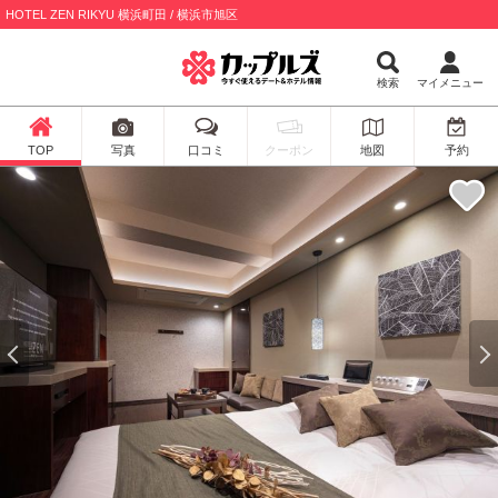
HOTEL ZEN RIKYU 横浜町田 / 横浜市旭区
検索
マイメニュー
TOP
写真
口コミ
クーポン
地図
予約