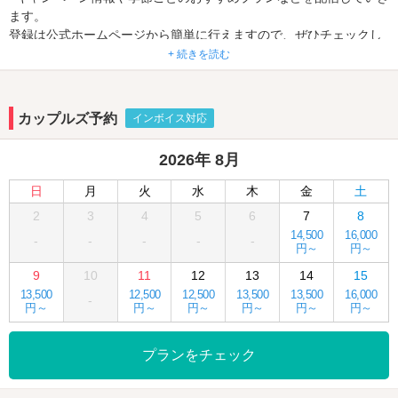
ます。
登録は公式ホームページから簡単に行えますので、ぜひチェックし
てみてください！
+ 続きを読む
皆さまのご登録をお待ちしております。
様々なご利用に合わせた期間限定クーポン発行中❕
カップルズ予約
インボイス対応
【使うほどお得♪最大50%OFFクーポン進呈中！】
2026年 8月
★チェックイン後の外出はもちろんOK★
日
月
火
水
木
金
土
駐車場無料なので、車を停めてゆっくりお出かけになれます。
2
3
4
5
6
7
8
14,500
16,000
プライベートから記念日まで使い勝手抜群のラグジュアリー空間‼洗
-
-
-
-
-
円～
円～
練されたシックな空間が創り出す、二人だけの大切な時間をコンセ
9
10
11
12
13
14
15
プトにしています。ゆとりのあるパーキングエリア‼ビジネスや出
13,500
12,500
12,500
13,500
13,500
16,000
張、友達との女子会にも使いやすいホテルです。リッチな気分の大
-
円～
円～
円～
円～
円～
円～
人デートにご利用いただけます‼
プランをチェック