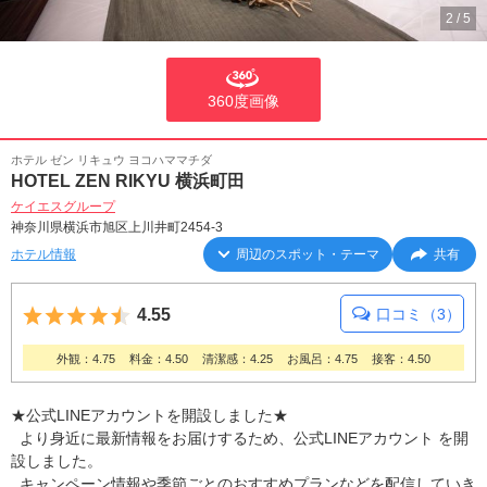
2
/
5
360度画像
ホテル ゼン リキュウ ヨコハママチダ
HOTEL ZEN RIKYU 横浜町田
ケイエスグループ
神奈川県横浜市旭区上川井町2454-3
ホテル情報
周辺のスポット・テーマ
共有
5つ星のうち4.5
4.55
口コミ（3）
外観：4.75
料金：4.50
清潔感：4.25
お風呂：4.75
接客：4.50
★公式LINEアカウントを開設しました★
より身近に最新情報をお届けするため、公式LINEアカウント を開
設しました。
キャンペーン情報や季節ごとのおすすめプランなどを配信していき