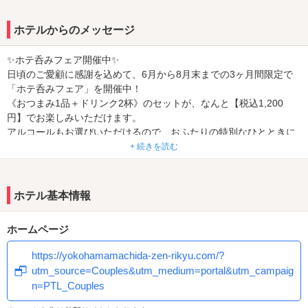
ホテルからのメッセージ
✨ホテ呑みフェア開催中✨
日頃のご愛顧に感謝を込めて、6月から8月末までの3ヶ月間限定で
「ホテ呑みフェア」を開催中！
《おつまみ1品＋ドリンク2杯》のセットが、なんと【税込1,200
円】でお楽しみいただけます。
アルコールもお選びいただけるので、おふたりの特別なひとときに
ぴったり🍷🍟
+ 続きを読む
ホテルで過ごす、ちょっと贅沢でゆったりした時間をぜひご堪能く
ださい❤️
ホテル基本情報
ホームページ
https://yokohamamachida-zen-rikyu.com/?
utm_source=Couples&utm_medium=portal&utm_campaig
n=PTL_Couples