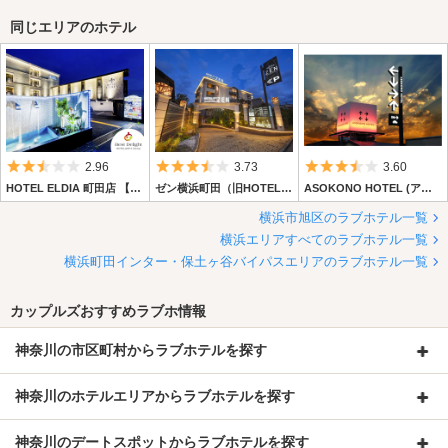
同じエリアのホテル
5つ星のうち2.5
5つ星のうち3.5
5つ星のうち3.
2.96
3.73
3.60
HOTEL ELDIA 町田店 【Best Delight Group】
ゼン横浜町田（旧HOTEL C.(シードット) 横浜ドゥエ）
ASOKONO HOTEL (アソコノホテル)
横浜市旭区のラブホテル一覧
横浜エリアすべてのラブホテル一覧
横浜町田インター・保土ヶ谷バイパスエリアのラブホテル一覧
カップルズおすすめラブホ情報
神奈川の市区町村からラブホテルを探す
神奈川のホテルエリアからラブホテルを探す
神奈川のデートスポットからラブホテルを探す