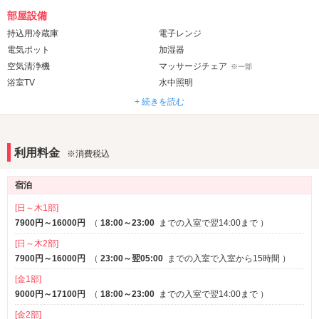
部屋設備
持込用冷蔵庫
電子レンジ
電気ポット
加湿器
空気清浄機
マッサージチェア
※一部
浴室TV
水中照明
ジェット・バブルバス
ウォシュレット
+ 続きを読む
音響・映像・通信
VOD
Wi-Fi
利用料金
※消費税込
Android充電器
iPhone充電器
ブルーレイプレーヤー
クロームキャスト
宿泊
アメニティ
[日～木1部]
セレクトシャンプー
7900円～16000円
（
18:00～23:00
カールドライヤー
までの入室で翌14:00まで
）
ヘアアイロン
電気マッサージ器
[日～木2部]
コスプレ
7900円～16000円
（
23:00～翌05:00
までの入室で入室から15時間
）
[金1部]
部屋タイプ
9000円～17100円
（
18:00～23:00
までの入室で翌14:00まで
）
禁煙ルーム
1名利用可
※一部
[金2部]