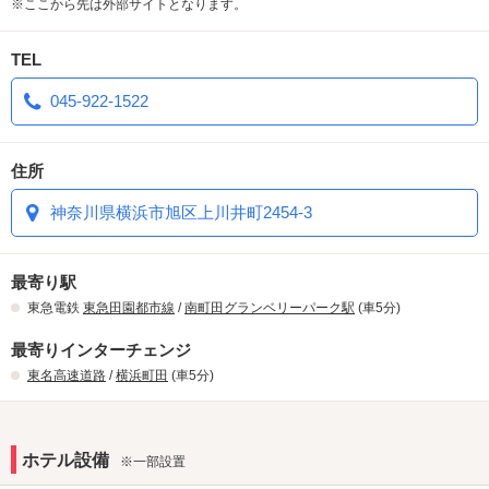
※ここから先は外部サイトとなります。
TEL
045-922-1522
住所
神奈川県横浜市旭区上川井町2454-3
最寄り駅
東急電鉄
東急田園都市線
/
南町田グランベリーパーク駅
(車5分)
最寄りインターチェンジ
東名高速道路
/
横浜町田
(車5分)
ホテル設備
※一部設置