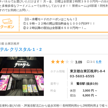
チパネルでお選びいただけます！ 月～金、日曜は全部屋２時間３９００円均一の分
と多種多様なフードメニューでお待ちしております！！ 禁煙ルームは6部屋！同性
すのでお気軽にお問い...
【日～木曜モードのクーポンはこちら！】
①１９時～２２時の間は宿泊料金を１０００円OFF！！
②２２時以降の宿泊は全部屋６５００円均一！...
京都 台東区根岸
テル クリスタル 1・2
5つ星のうち3
3.09
口コミ
6 件
東京都台東区根岸1-8-4
ホテル情報
03-5603-6555
最寄り
鶯谷駅 (徒歩1分)
料金
休憩
3,900 円 ～
宿泊
6,900 円 ～
近便利♪遊びの街・JR鴬谷駅北口から徒歩30秒！長時間利用から2時間利用まで様