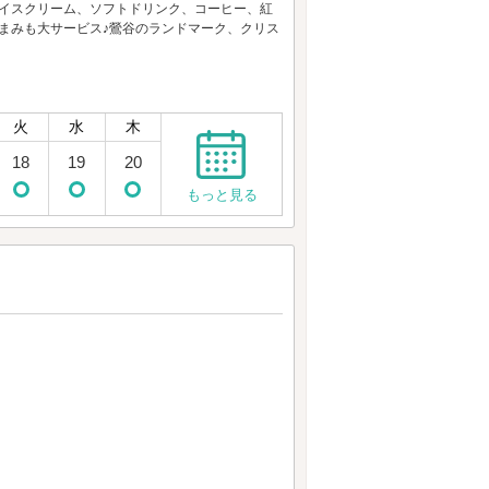
アイスクリーム、ソフトドリンク、コーヒー、紅
まみも大サービス♪鶯谷のランドマーク、クリス
火
水
木
18
19
20
もっと見る