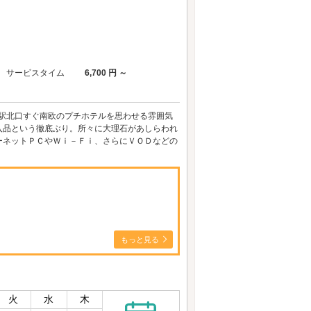
サービスタイム
6,700 円 ～
鴬谷駅北口すぐ南欧のプチホテルを思わせる雰囲気
入品という徹底ぶり。所々に大理石があしらわれ
ーネットＰＣやＷｉ－Ｆｉ、さらにＶＯＤなどの
もっと見る
火
水
木