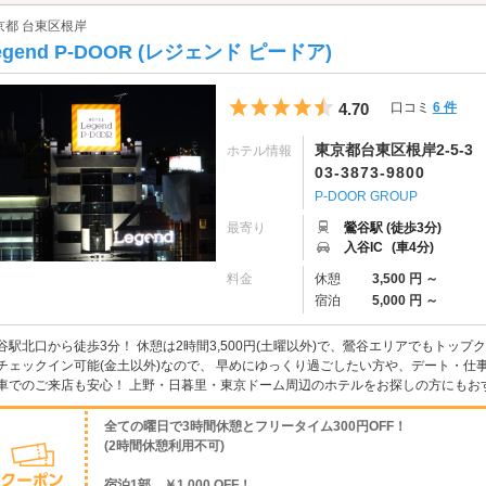
京都 台東区根岸
egend P-DOOR (レジェンド ピードア)
5つ星のうち4.5
4.70
口コミ
6 件
東京都台東区根岸2-5-3
ホテル情報
03-3873-9800
P-DOOR GROUP
最寄り
鶯谷駅 (徒歩3分)
入谷IC
(車4分)
料金
休憩
3,500 円 ～
宿泊
5,000 円 ～
谷駅北口から徒歩3分！ 休憩は2時間3,500円(土曜以外)で、鶯谷エリアでもトップ
チェックイン可能(金土以外)なので、 早めにゆっくり過ごしたい方や、デート・仕事
車でのご来店も安心！ 上野・日暮里・東京ドーム周辺のホテルをお探しの方にもおすす
全ての曜日で3時間休憩とフリータイム300円OFF！
(2時間休憩利用不可)
宿泊1部 ￥1,000 OFF！