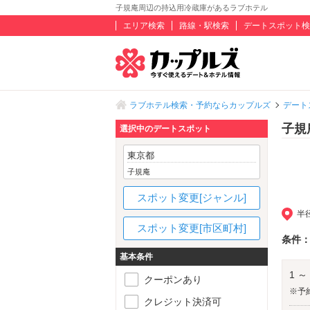
子規庵周辺の持込用冷蔵庫があるラブホテル
エリア検索
路線・駅検索
デートスポット検
ラブホテル検索・予約ならカップルズ
デート
子規
選択中のデートスポット
東京都
子規庵
スポット変更[ジャンル]
半
スポット変更[市区町村]
条件
基本条件
1 ～
クーポンあり
※予
クレジット決済可