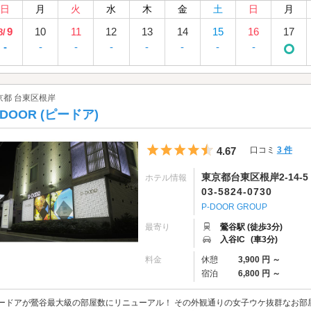
日
月
火
水
木
金
土
日
月
9
10
11
12
13
14
15
16
17
8/
-
-
-
-
-
-
-
-
京都 台東区根岸
-DOOR (ピードア)
5つ星のうち4.5
4.67
口コミ
3 件
東京都台東区根岸2-14-5
ホテル情報
03-5824-0730
P-DOOR GROUP
最寄り
鶯谷駅 (徒歩3分)
入谷IC
(車3分)
料金
休憩
3,900 円 ～
宿泊
6,800 円 ～
ードアが鶯谷最大級の部屋数にリニューアル！ その外観通りの女子ウケ抜群なお部