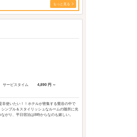
もっと見る
サービスタイム
4,890 円 ～
是非使いたい！！ホテルが密集する鶯谷の中で
！シンプル＆スタイリッシュなルームの随所に光
つながり、平日宿泊は8時からなのも嬉しい。