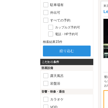
駐車場有
東
L
外出可
すべての予約
カップルズ予約可
電話・HP予約可
15
検索結果
件
こだわり条件
部屋設備
露天風呂
鶯
ら
岩盤浴
お
音響・映像・通信
カラオケ
VOD