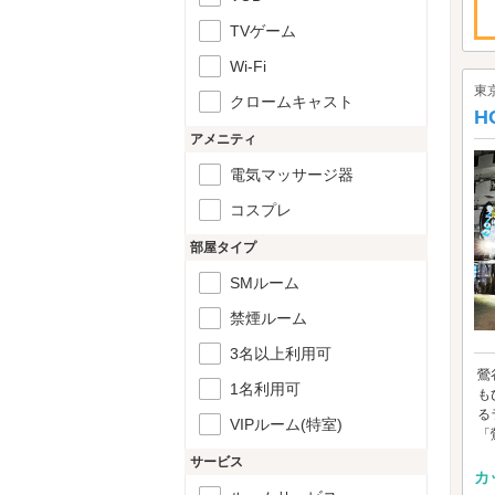
TVゲーム
Wi-Fi
東
クロームキャスト
H
アメニティ
電気マッサージ器
コスプレ
部屋タイプ
SMルーム
禁煙ルーム
3名以上利用可
鶯
1名利用可
も
る
VIPルーム(特室)
「
サービス
カ