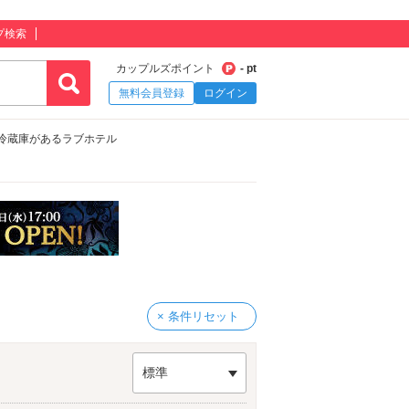
プ検索
カップルズポイント
- pt
無料会員登録
ログイン
用冷蔵庫があるラブホテル
× 条件リセット
標準