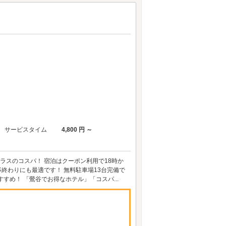
サービスタイム
4,800 円 ～
クラスのコスパ！ 宿泊はクーポン利用で18時か
終わりにも最適です！ 無料駐車場13台完備で
め！ 「鶯谷でお得なホテル」「コスパ...