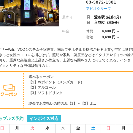
03-3872-1381
アピオグループ
最寄り
鶯谷駅 (徒歩1分)
入谷IC
(車5分)
料金
休憩
4,400 円 ～
宿泊
8,490 円 ～
フリーWifi、VODシステム全室設置。南欧プチホテルを彷彿させる上質な空間は
きっと女性のココロを掴むはず。照明や家具、調度品などはイタリアやドイツの輸
おり、重厚な高級感と上品さが際立ち、上質な時間を２人に与えてくれる。インタ
イクオリティな設備は鶯谷のカ...
選べるクーポン
【1】Ｗポイント（メンズカード）
【2】アルコール
【3】ソフトドリンク
現金でお支払いの時のみ【1】～【3】よ...
インボイス対応
ップルズ予約
日
月
火
水
木
金
土
日
月