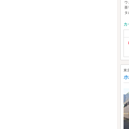
ウ
茶
タ
カ
東
ホ