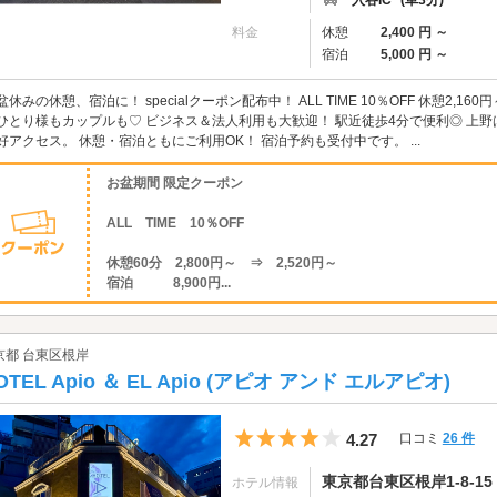
入谷IC
(車3分)
料金
休憩
2,400 円 ～
宿泊
5,000 円 ～
盆休みの休憩、宿泊に！ specialクーポン配布中！ ALL TIME 10％OFF 休憩2,16
ひとり様もカップルも♡ ビジネス＆法人利用も大歓迎！ 駅近徒歩4分で便利◎ 上野
好アクセス。 休憩・宿泊ともにご利用OK！ 宿泊予約も受付中です。 ...
お盆期間 限定クーポン
ALL TIME 10％OFF
休憩60分 2,800円～ ⇒ 2,520円～
宿泊 8,900円...
京都 台東区根岸
OTEL Apio ＆ EL Apio (アピオ アンド エルアピオ)
5つ星のうち4
4.27
口コミ
26 件
東京都台東区根岸1-8-15
ホテル情報