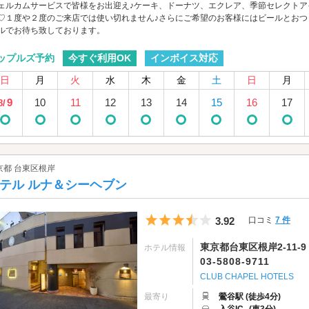
ェルカムサービスで皆様をお出迎え♪ケーキ、ドーナツ、エクレア、季節セレクト
♡１度や２度のご来店では使い切れません♪さらにご希望のお客様にはビールとおつ
ルでお待ち致しております。
今すぐ利用OK
インボイス対応
ップルズ予約
日
月
火
水
木
金
土
日
月
9
10
11
12
13
14
15
16
17
8/
京都 台東区根岸
テル ルナ＆シーヘブン
5つ星のうち3.5
3.92
口コミ
7 件
東京都台東区根岸2-11-9
ホテル情報
03-5808-9711
CLUB CHAPEL HOTELS
最寄り
鶯谷駅 (徒歩4分)