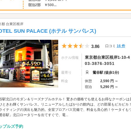
宿泊2部 ￥500...
京都 台東区根岸
OTEL SUN PALACE (ホテル サンパレス)
5つ星のうち3.5
3.86
口コミ
16 件
東京都台東区根岸1-10-4
ホテル情報
03-3876-3051
最寄り
鶯谷駅 (徒歩1分)
料金
休憩
2,590 円 ～
宿泊
5,290 円 ～
谷駅北口のモダン＆リーズナブルホテル！ 驚きの価格でも使えるお得なクーポンは
ひときわ輝くサンパレス。リニューアルしたばかりの館内は、どの部屋もピカピカ
ライティングの演出も魅力的。全室ブロアバス完備で、料金も良心的！ケータイも
鶯谷駅」北口ロータリーを出てすぐで、電...
ップルズ予約