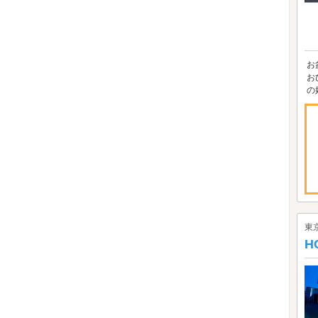
お
お
の
東
H