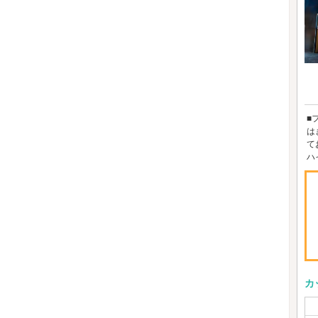
■
は
て
ハ
カ