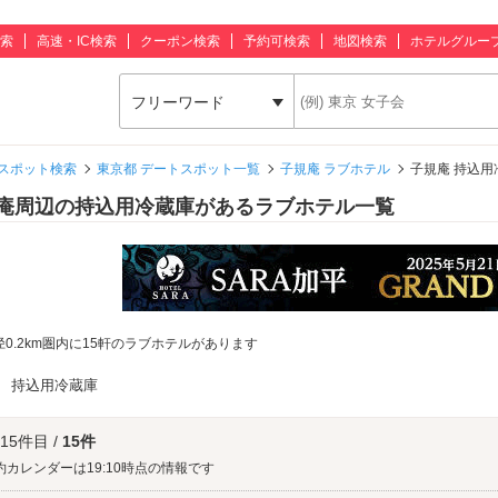
索
高速・IC検索
クーポン検索
予約可検索
地図検索
ホテルグルー
フリーワード
スポット検索
東京都 デートスポット一覧
子規庵 ラブホテル
子規庵 持込
庵周辺の持込用冷蔵庫があるラブホテル一覧
径0.2km圏内に15軒のラブホテルがあります
：
持込用冷蔵庫
 15件目 /
15件
約カレンダーは19:10時点の情報です