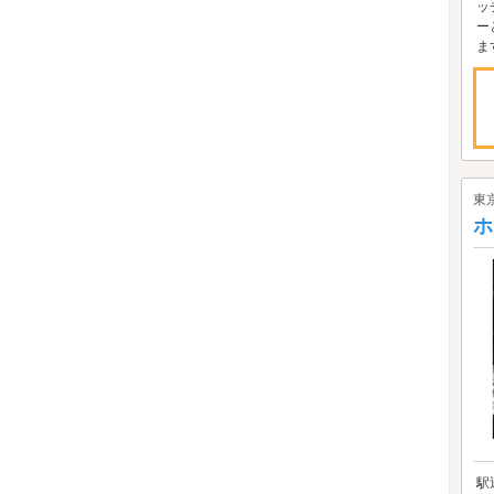
ッ
ー
ま
東
ホ
駅