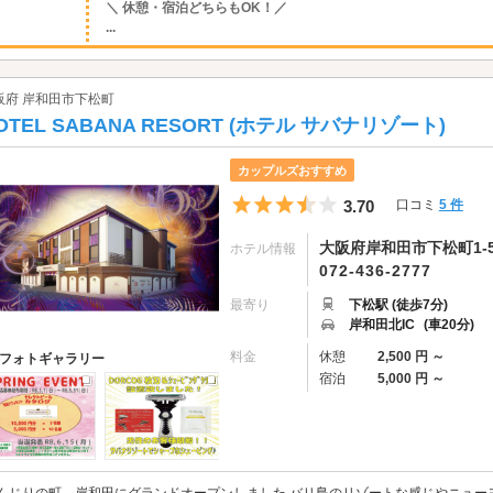
＼ 休憩・宿泊どちらもOK！／
...
阪府 岸和田市下松町
OTEL SABANA RESORT (ホテル サバナリゾート)
カップルズおすすめ
5つ星のうち3.5
3.70
口コミ
5 件
大阪府岸和田市下松町1-5
ホテル情報
072-436-2777
最寄り
下松駅 (徒歩7分)
岸和田北IC
(車20分)
料金
休憩
2,500 円 ～
フォトギャラリー
宿泊
5,000 円 ～