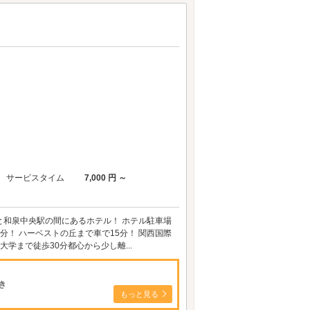
サービスタイム
7,000 円 ～
池と和泉中央駅の間にあるホテル！ ホテル駐車場
分！ ハーベストの丘まで車で15分！ 関西国際
大学まで徒歩30分都心から少し離...
き
もっと見る