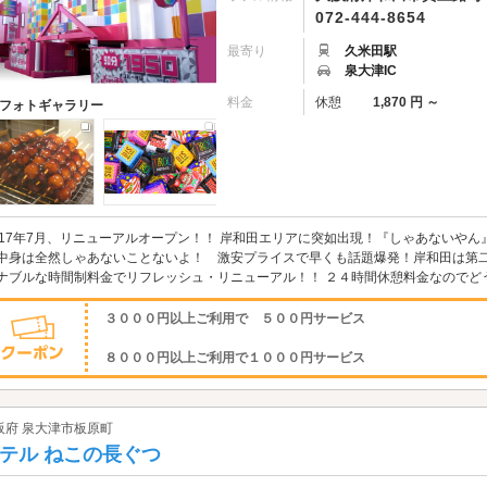
072-444-8654
最寄り
久米田駅
泉大津IC
料金
休憩
1,870 円 ～
フォトギャラリー
017年7月、リニューアルオープン！！ 岸和田エリアに突如出現！『しゃあないや
中身は全然しゃあないことないよ！ 激安プライスで早くも話題爆発！岸和田は第二
ナブルな時間制料金でリフレッシュ・リニューアル！！ ２４時間休憩料金なのでど
３０００円以上ご利用で ５００円サービス
８０００円以上ご利用で１０００円サービス
阪府 泉大津市板原町
テル ねこの長ぐつ