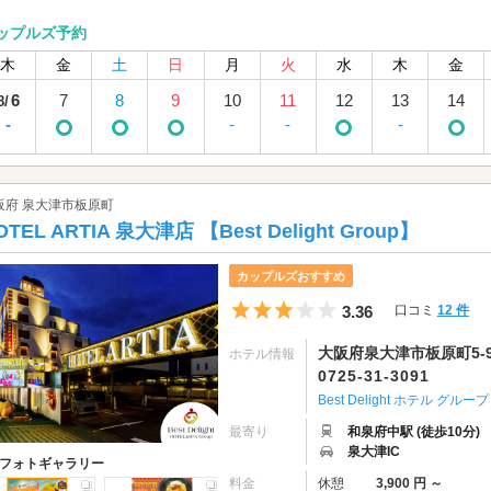
ップルズ予約
木
金
土
日
月
火
水
木
金
6
7
8
9
10
11
12
13
14
8/
-
-
-
-
阪府 泉大津市板原町
OTEL ARTIA 泉大津店 【Best Delight Group】
カップルズおすすめ
5つ星のうち3
3.36
口コミ
12 件
大阪府泉大津市板原町5-9
ホテル情報
0725-31-3091
Best Delight ホテル グループ
最寄り
和泉府中駅 (徒歩10分)
泉大津IC
フォトギャラリー
料金
休憩
3,900 円 ～