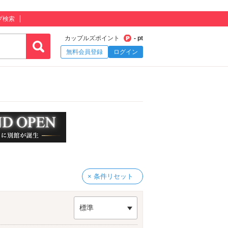
プ検索
カップルズポイント
- pt
無料会員登録
ログイン
× 条件リセット
標準