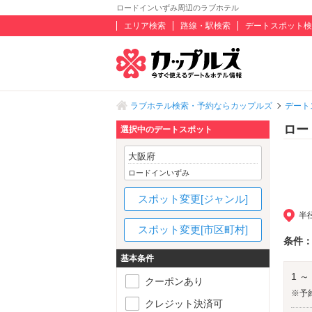
ロードインいずみ周辺のラブホテル
エリア検索
路線・駅検索
デートスポット検
ラブホテル検索・予約ならカップルズ
デート
ロー
選択中のデートスポット
大阪府
ロードインいずみ
スポット変更[ジャンル]
半
スポット変更[市区町村]
条件
基本条件
1 ～
クーポンあり
※予
クレジット決済可