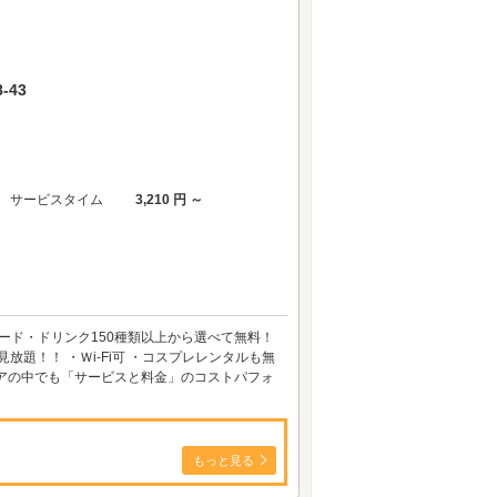
-43
サービスタイム
3,210 円 ～
ード・ドリンク150種類以上から選べて無料！
放題！！ ・Ｗi-Fi可 ・コスプレレンタルも無
アの中でも「サービスと料金」のコストパフォ
もっと見る