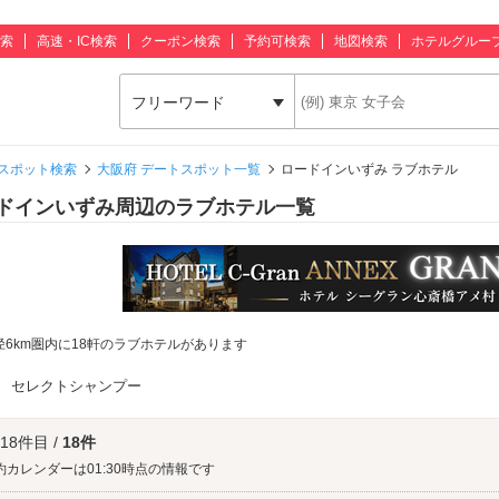
索
高速・IC検索
クーポン検索
予約可検索
地図検索
ホテルグルー
フリーワード
スポット検索
大阪府 デートスポット一覧
ロードインいずみ ラブホテル
ドインいずみ周辺のラブホテル一覧
径6km圏内に18軒のラブホテルがあります
：
セレクトシャンプー
 18件目 /
18件
約カレンダーは01:30時点の情報です