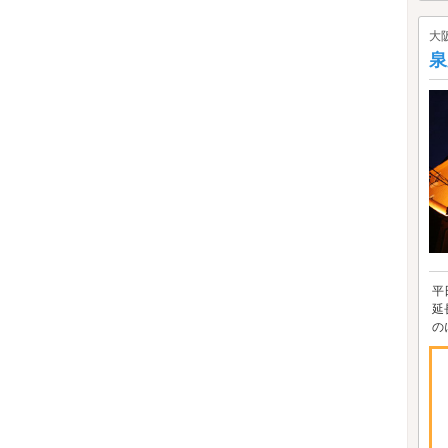
大
泉
平
延
の