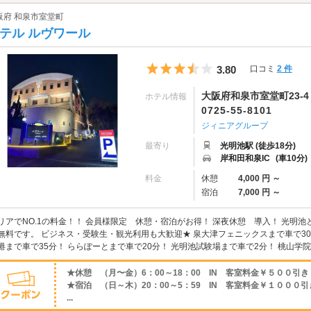
阪府 和泉市室堂町
テル ルヴワール
5つ星のうち3.5
3.80
口コミ
2 件
大阪府和泉市室堂町23-4
ホテル情報
0725-55-8101
ジィニアグループ
最寄り
光明池駅 (徒歩18分)
岸和田和泉IC
(車10分)
料金
休憩
4,000 円 ～
宿泊
7,000 円 ～
リアでNO.1の料金！！ 会員様限定 休憩・宿泊がお得！ 深夜休憩 導入！ 光明
無料です。 ビジネス・受験生・観光利用も大歓迎★ 泉大津フェニックスまで車で30
港まで車で35分！ ららぽーとまで車で20分！ 光明池試験場まで車で2分！ 桃山学院
★休憩 （月〜金）6：00～18：00 IN 客室料金￥５００引き
★宿泊 （日～木）20：00～5：59 IN 客室料金￥１０００引
...