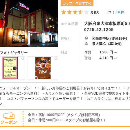
カップルズおすすめ
5つ星のうち3.5
3.93
口コミ
14 件
大阪府泉大津市板原町5-8
ホテル情報
0725-22-1205
最寄り
和泉府中駅 (徒歩19分)
泉大津IC
(車10分)
料金
休憩
1,980 円 ～
フォトギャラリー
宿泊
4,210 円 ～
ニューアルオープン！！！ 新しいお部屋のご利用是非お待ちしております！！ ・フ
泊ならモーニングも無料！ ・カラオケ歌い放題！！ ・全室VOD完備で800タイトル見
！！ コストパフォーマンスの高さでユーザーを魅了！！ねこの長ぐつは、板原エリ
...
全日：宿泊 1000円OFF（Aタイプは利用不可）
全日：休憩 500円OFF（Aタイプのお部屋を除く）