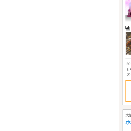
2
も
ズ
大
ホ