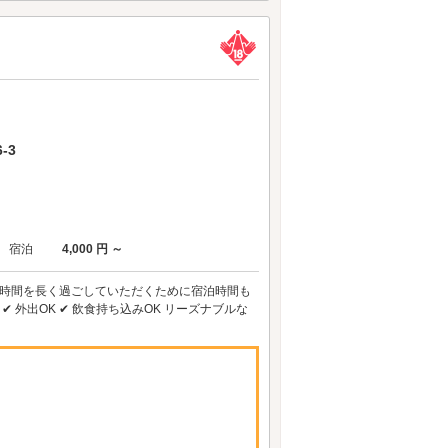
-3
宿泊
4,000 円 ～
 二人の時間を長く過ごしていただくために宿泊時間も
✔ 外出OK ✔ 飲食持ち込みOK リーズナブルな