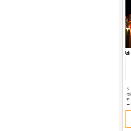
リ
宿
料
ーマ