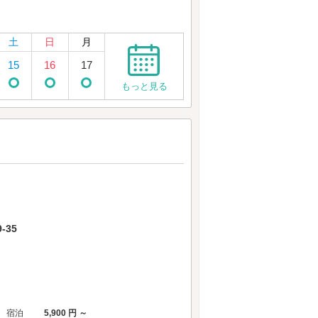
土
日
月
15
16
17
もっと見る
-35
宿泊
5,900 円 ～