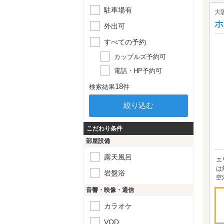
駐車場有
大
ホ
外出可
すべての予約
カップルズ予約可
電話・HP予約可
18
検索結果
件
こだわり条件
部屋設備
露天風呂
エ
は
岩盤浴
空
音響・映像・通信
カラオケ
VOD