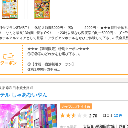
料金プランSTART！！ 休憩２時間3900円～ 宿泊 5900円～ ★★★新料金
！！なんと最長13時間ご滞在OK！！ ・23時以降なら深夜宿泊均一5900円～（C~
ホテルアルティアとして登場！ アラビアンホテルをぜひご体験して下さい♪ 黄金風呂
★★★【期間限定】特別クーポン★★★
①②③④のどれかをお選び下さい。
①【休憩・宿泊割引クーポン】
休憩1,000円OFF or...
阪府 岸和田市箕土路町
テル しゃあないやん
カップルズおすすめ
5つ星のうち2.5
2.70
口コミ
12 件
大阪府岸和田市箕土路町1-
ホテル情報