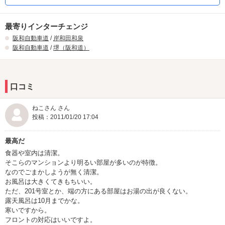
最寄りインターチェンジ
阪和自動車道
/
岸和田和泉
阪和自動車道
/
堺（阪和道）
口コミ
ねこさん さん
投稿：2011/01/20 17:04
最高だ
食器や室内は清潔。
そこらのマンションより明るい部屋が多いのが特徴。
なのでごまかしようが無く清潔。
お風呂は大きくてきもちいい。
ただ、201号室とか、端の方にある部屋はお湯の出が良くない。
露天風呂は10月までかな。
寒いですから。
フロントの対応はいいですよ。