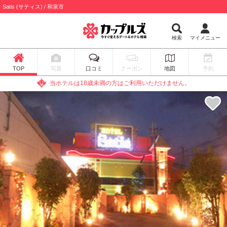
Satis (サティス) / 和泉市
検索
マイメニュー
TOP
写真
口コミ
クーポン
地図
予約
当ホテルは18歳未満の方はご利用いただけません。