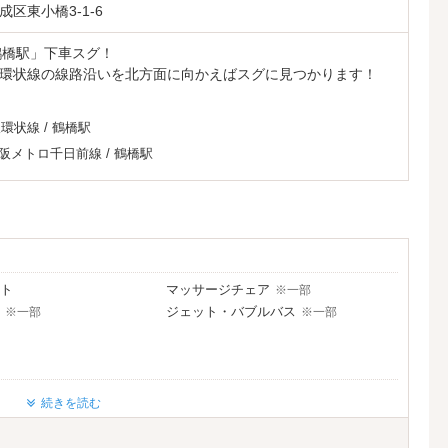
区東小橋3-1-6
鶴橋駅」下車スグ！
環状線の線路沿いを北方面に向かえばスグに見つかります！
阪環状線
/
鶴橋駅
阪メトロ千日前線
/
鶴橋駅
ト
マッサージチェア
※一部
ジェット・バブルバス
※一部
※一部
Android充電器
※一部
続きを読む
レーヤー
クロームキャスト
※一部