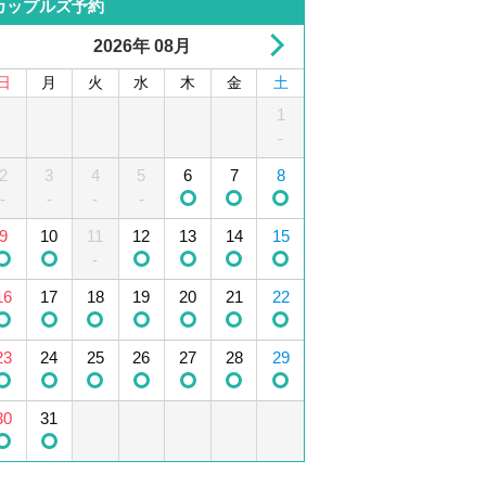
カップルズ予約
2026年 08月
日
月
火
水
木
金
土
1
2
3
4
1
5
-
2
6
3
7
4
8
5
9
10
6
11
7
12
8
-
-
-
-
13
9
10
14
15
11
12
16
13
17
14
18
15
19
-
16
20
17
21
18
22
19
23
20
24
21
25
22
26
-
-
-
23
27
24
28
25
29
26
30
27
28
29
30
31