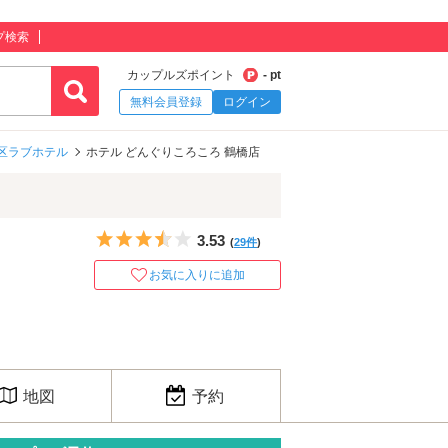
プ検索
カップルズポイント
- pt
無料会員登録
ログイン
区ラブホテル
ホテル どんぐりころころ 鶴橋店
5つ星のうち3.5
3.53
(
29件
)
お気に入りに追加
地図
予約