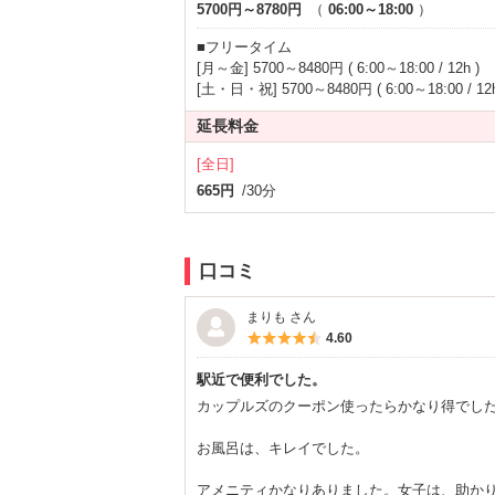
5700円～8780円
（
06:00～18:00
）
■フリータイム
[月～金] 5700～8480円 ( 6:00～18:00 / 12h )
[土・日・祝] 5700～8480円 ( 6:00～18:00 / 12h
延長料金
[全日]
665円
/30分
口コミ
まりも さん
5つ星のうち4.5
4.60
駅近で便利でした。
カップルズのクーポン使ったらかなり得でし
お風呂は、キレイでした。
アメニティかなりありました。女子は、助か