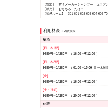
アメニティ
【貸出】 有名メーカーシャンプー コスプレ iP
セレクトシャンプー
カールド
【販売】 おもちゃ たばこ
電気マッサージ器
コスプレ
【禁煙ルーム】 301 601 602 603 604 605 703
※一部
部屋タイプ
和室
SMルー
※一部
利用料金
※消費税抜
1名利用可
宿泊
サービス
[日～木1部]
ルームサービス
女子会
9880円～14280円
（
16:00～翌12:00
）
[日～木2部]
9880円～14280円
（
01:00～15:00
日〜木曜日
[金]
9880円～14280円
（
16:00～翌12:00
）
[土・祝前]
9880円～14280円
（
20:00～翌12:00
）
休憩