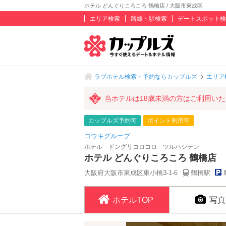
ホテル どんぐりころころ 鶴橋店 / 大阪市東成区
エリア検索
路線・駅検索
デートスポット検
ラブホテル検索・予約ならカップルズ
エリア
当ホテルは18歳未満の方はご利用い
カップルズ予約可
ポイント利用可
コウキグループ
ホテル ドングリコロコロ ツルハシテン
ホテル どんぐりころころ 鶴橋店
大阪府大阪市東成区東小橋3-1-6
鶴橋駅
ホテルTOP
写真