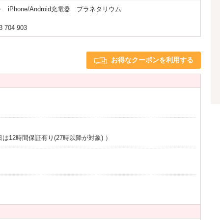
hone/Android充電器 プラネタリウム
ライヤー
ヘアアイロン
バスローブ
 704 903
ム
禁煙ルーム
※一部
※一部
お得なクーポンを利用する
は12時間保証有り(27時以降が対象)
）