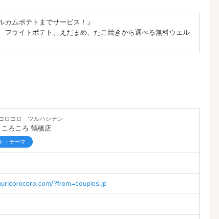
ルカムポテトまでサービス！』
、フライトポテト、えだまめ、たこ焼きから選べる無料ウェル
コロコロ ツルハシテン
りころころ 鶴橋店
ト・テーマ
guricorocoro.com/?from=couples.jp