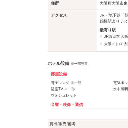
住所
大阪府大阪市東成
アクセス
JR・地下鉄「
鶴橋駅よりＪＲ
最寄り駅
JR西日本
大
大阪メトロ
大
ホテル設備
※一部設置
部屋設備
電子レンジ
電気ポッ
※一部
浴室TV
水中照明
※一部
ウォシュレット
音響・映像・通信
VOD
Wi-Fi
iPhone充電器
DVDプ
※一部
貸出/販売/備考