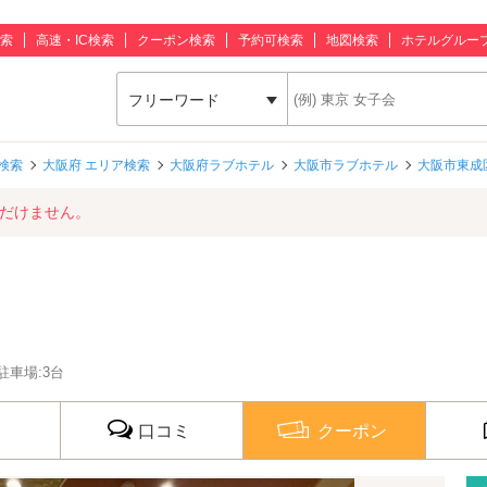
索
高速・IC検索
クーポン検索
予約可検索
地図検索
ホテルグルー
フリーワード
検索
大阪府 エリア検索
大阪府ラブホテル
大阪市ラブホテル
大阪市東成
ただけません。
駐車場:3台
口コミ
クーポン