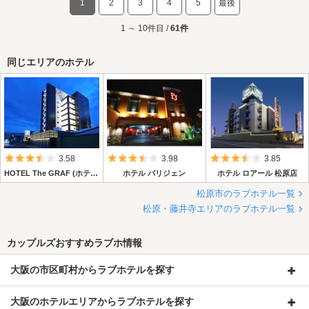
1
2
3
4
5
最後
1 ～ 10件目 /
61件
同じエリアのホテル
5つ星のうち3.5
5つ星のうち3.5
5つ星のうち3.
3.58
3.98
3.85
HOTEL The GRAF (ホテル ザ グラフ)
ホテル パリジェン
ホテル ロアール 松原店
松原市のラブホテル一覧
松原・藤井寺エリアのラブホテル一覧
カップルズおすすめラブホ情報
大阪の市区町村からラブホテルを探す
大阪のホテルエリアからラブホテルを探す