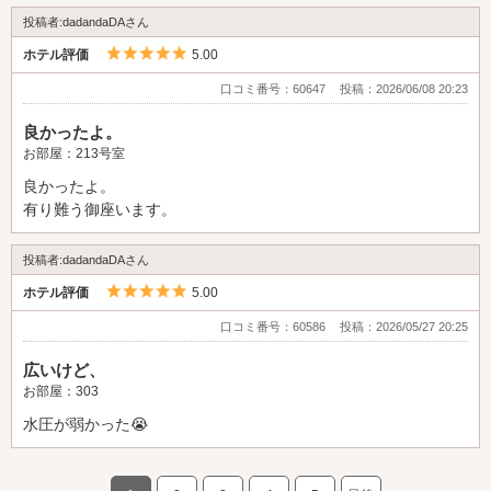
投稿者:dadandaDAさん
5つ星のうち5
ホテル評価
5.00
口コミ番号：60647
投稿：2026/06/08 20:23
良かったよ。
お部屋：213号室
良かったよ。
有り難う御座います。
投稿者:dadandaDAさん
5つ星のうち5
ホテル評価
5.00
口コミ番号：60586
投稿：2026/05/27 20:25
広いけど、
お部屋：303
水圧が弱かった😭