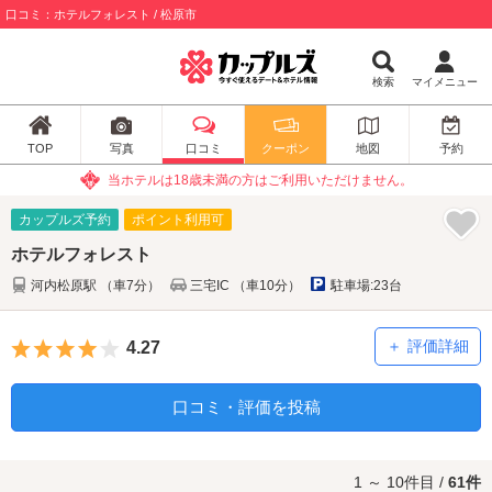
口コミ：ホテルフォレスト / 松原市
検索
マイメニュー
TOP
写真
口コミ
クーポン
地図
予約
当ホテルは18歳未満の方はご利用いただけません。
カップルズ予約
ポイント利用可
ホテルフォレスト
河内松原駅 （車7分）
三宅IC （車10分）
駐車場:23台
5つ星のうち4
評価詳細
4.27
口コミ・評価を投稿
1 ～ 10件目 /
61件