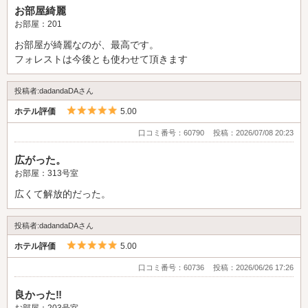
お部屋綺麗
お部屋：201
お部屋が綺麗なのが、最高です。
フォレストは今後とも使わせて頂きます
投稿者:dadandaDAさん
5つ星のうち5
ホテル評価
5.00
口コミ番号：60790
投稿：2026/07/08 20:23
広がった。
お部屋：313号室
広くて解放的だった。
投稿者:dadandaDAさん
5つ星のうち5
ホテル評価
5.00
口コミ番号：60736
投稿：2026/06/26 17:26
良かった‼️