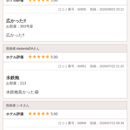
5つ星のうち5
ホテル評価
5.00
口コミ番号：60895
投稿：2026/08/03 20:21
広かった‼️
お部屋：303号室
広かった‼️
投稿者:dadandaDAさん
5つ星のうち5
ホテル評価
5.00
口コミ番号：60851
投稿：2026/07/22 21:22
水鉄炮
お部屋：213
水鉄炮良かった😆
投稿者:シオさん
5つ星のうち5
ホテル評価
5.00
口コミ番号：60808
投稿：2026/07/13 09:39