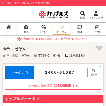
クーポン：ホテル せぞん / 北九州市戸畑区
検索
マイメニュー
TOP
写真
口コミ
クーポン
地図
予約
当ホテルは18歳未満の方はご利用いただけません。
ホテル せぞん
南小倉駅 （車7分）
下到津IC （車4分）
駐車場:38台
2406-61087
クーポンID
コピー
2026/08/28
クーポン有効期限
まで
カップルズクーポン