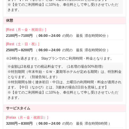
※【全てのご利用料金】に10%を、奉仕料として申し受けさせていただ
きます。
休憩
[Rest（月～金・祝前日）]
2100円～7100円
（
06:00～24:00
の間の 最長
滞在時間90分
）
[Rest（土・日・祝）]
2500円～8200円
（
06:00～24:00
の間の 最長
滞在時間90分
）
※24時を過ぎますと、Stayプランでのご利用時間・料金となります。
※金額は2名様までの税込料金です。（1名増の場合50%割増）
※特別期間（年末年始・ＧＷ・夏期等ホテルが定める期間）は、特別料金
となります。（別途告知します）
※特別期間を除く連休初日・中日は、土曜日の利用時間・料金が適用され
ます。【中日（なかび）とは、3連休の場合2日目を意味します】
※【全てのご利用料金】に10%を、奉仕料として申し受けさせていただ
きます。
サービスタイム
[Relax（月～金・祝前日）]
3200円～8300円
（
06:00～24:00
の間の 最長
滞在時間6時間
）