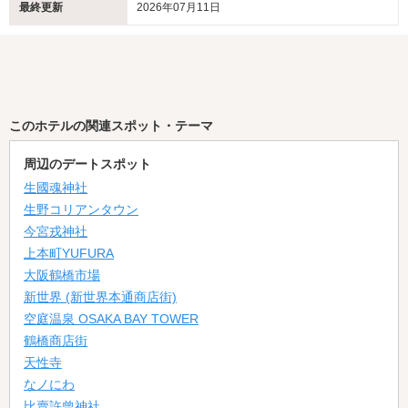
最終更新
2026年07月11日
このホテルの関連スポット・テーマ
周辺のデートスポット
生國魂神社
生野コリアンタウン
今宮戎神社
上本町YUFURA
大阪鶴橋市場
新世界 (新世界本通商店街)
空庭温泉 OSAKA BAY TOWER
鶴橋商店街
天性寺
なノにわ
比賣許曾神社