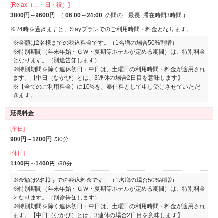
[Relax（土・日・祝）]
3800円～9600円
（
06:00～24:00
の間の 最長
滞在時間3時間
）
※24時を過ぎますと、Stayプランでのご利用時間・料金となります。
※金額は2名様までの税込料金です。（1名増の場合50%割増）
※特別期間（年末年始・ＧＷ・夏期等ホテルが定める期間）は、特別料金
となります。（別途告知します）
※特別期間を除く連休初日・中日は、土曜日の利用時間・料金が適用され
ます。【中日（なかび）とは、3連休の場合2日目を意味します】
※【全てのご利用料金】に10%を、奉仕料として申し受けさせていただ
きます。
延長料金
[平日]
900円～1200円
/30分
[休日]
1100円～1400円
/30分
※金額は2名様までの税込料金です。（1名増の場合50%割増）
※特別期間（年末年始・ＧＷ・夏期等ホテルが定める期間）は、特別料金
となります。（別途告知します）
※特別期間を除く連休初日・中日は、土曜日の利用時間・料金が適用され
ます。【中日（なかび）とは、3連休の場合2日目を意味します】