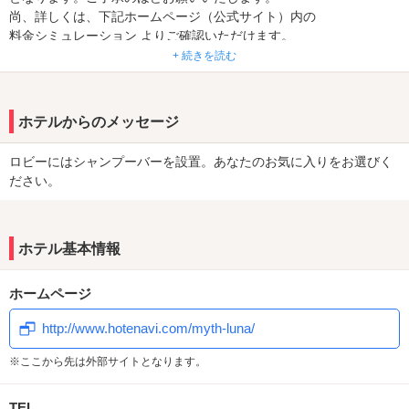
尚、詳しくは、下記ホームページ（公式サイト）内の
料金シミュレーション よりご確認いただけます。
+ 続きを読む
― お客様へ大切なお知らせ（2023/10/01より）―
昨今の諸物価高騰により、コスト削減に最大限努力して参りました
が、
ホテルからのメッセージ
10/1より【全てのご利用料金】に奉仕料10%を申し受けさせていた
だきます。
ロビーにはシャンプーバーを設置。あなたのお気に入りをお選びく
ご理解賜りますようお願い申し上げます。
ださい。
生玉エリアで人気上昇中！
バリエーション豊富なお部屋の数々！
品が漂う清楚な佇まいで幅広い層から支持を受けている「MYTH
ホテル基本情報
Luna」。
54室もあるお部屋はスタイリッシュな空間からポップな造りまで
ホームページ
様々！
何度訪れても新鮮な気分で過ごすことができる♪
http://www.hotenavi.com/myth-luna/
もちろん各種アメニティや設備、サービスやイベントも満載！
※ここから先は外部サイトとなります。
TEL