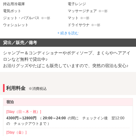
持込用冷蔵庫
電子レンジ
電気ポット
マッサージチェア
※一部
ジェット・バブルバス
マット
※一部
※一部
ウォシュレット
ドライサウナ
※一部
+ 続きを読む
音響・映像・通信
貸出／販売／備考
VOD
Wi-Fi
Android充電器
iPhone充電器
シャンプー＆コンディショナーやボディソープ、まくらやヘアアイ
ブルーレイプレーヤー
ロンなど無料で貸出中♪
お泊りグッズやたばこも販売していますので、突然の宿泊も安心♪
アメニティ
セレクトシャンプー
カールドライヤー
電気マッサージ器
利用料金
※消費税込
サービス
宿泊
ルームサービス
[Stay（日～木・祝）]
4300円～12800円
（
20:00～24:00
の間に チェックイン後 翌12:00
の チェックアウトまで
）
[Stay（金）]