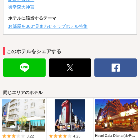
御幸森天神宮
ホテルに該当するテーマ
お部屋を360°見まわせるラブホテル特集
このホテルをシェアする
同じエリアのホテル
5つ星のうち3
5つ星のうち4
Hotel Gaia Diana (ホテル ガイア ディアーナ)
3.22
4.23