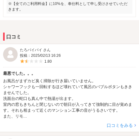
※【全てのご利用料金】に10%を、奉仕料として申し受けさせていただ
きます。
口コミ
たろパイパイ さん
投稿：2025/02/13 16:26
5つ星のうち1.5
1.80
最悪でした。。。
お風呂がまずカビ臭く掃除が行き届いていません。
シャワーフックも一回転するほど壊れていて風呂のバブルボタンもきき
ませんでした。
洗面台の蛇口も真ん中で熱湯が出ます。
室内の窓もきちんと閉じないので朝日が入ってきて強制的に目が覚めま
す。それも相まって近くのマンション工事の音がうるさいです。
また、リモ...
口コミをみる