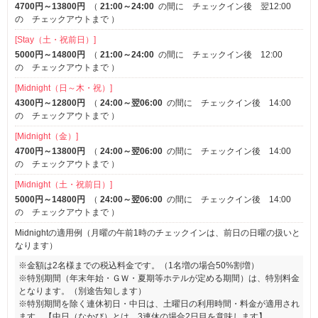
4700円～13800円
（
21:00～24:00
の間に チェックイン後 翌12:00
の チェックアウトまで
）
[Stay（土・祝前日）]
5000円～14800円
（
21:00～24:00
の間に チェックイン後 12:00
の チェックアウトまで
）
[Midnight（日～木・祝）]
4300円～12800円
（
24:00～翌06:00
の間に チェックイン後 14:00
の チェックアウトまで
）
[Midnight（金）]
4700円～13800円
（
24:00～翌06:00
の間に チェックイン後 14:00
の チェックアウトまで
）
[Midnight（土・祝前日）]
5000円～14800円
（
24:00～翌06:00
の間に チェックイン後 14:00
の チェックアウトまで
）
Midnightの適用例（月曜の午前1時のチェックインは、前日の日曜の扱いと
なります）
※金額は2名様までの税込料金です。（1名増の場合50%割増）
※特別期間（年末年始・ＧＷ・夏期等ホテルが定める期間）は、特別料金
となります。（別途告知します）
※特別期間を除く連休初日・中日は、土曜日の利用時間・料金が適用され
ます。【中日（なかび）とは、3連休の場合2日目を意味します】