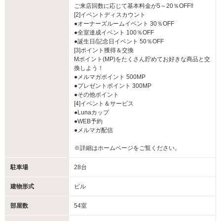
ご来店回数に応じて基本料金が5～20％OFF!!
[2]イベントディスカウント
●オーナーズルームイベント 30％OFF
●全室達成イベント 100％OFF
●誕生日/記念日イベント 50％OFF
[3]ポイント獲得＆交換
Mポイント(MP)をたくさん貯めてお好きな商品と交
換しよう！
●メルマガポイント 500MP
●プレゼントポイント 300MP
●その他ポイント
[4]イベント＆サービス
●Lunaカップ
●WEB予約
●メルマガ配信
※詳細はホームページをご覧ください。
駐車場
28台
建物形式
ビル
部屋数
54室