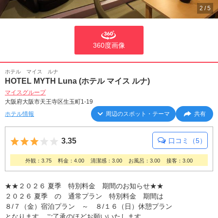
2
/
5
360度画像
ホテル マイス ルナ
HOTEL MYTH Luna (ホテル マイス ルナ)
マイスグループ
大阪府大阪市天王寺区生玉町1-19
ホテル情報
周辺のスポット・テーマ
共有
5つ星のうち3
3.35
口コミ（5）
外観：3.75
料金：4.00
清潔感：3.00
お風呂：3.00
接客：3.00
★★２０２６ 夏季 特別料金 期間のお知らせ★★
２０２６ 夏季 の 通常プラン 特別料金 期間は
８/７（金）宿泊プラン ～ ８/１６（日）休憩プラン
となります。ご了承のほどお願いいたします。