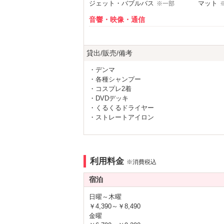
★５０５号室 カジノルーム！
ジェット・バブルバス
マット
※一部
遊びゴコロ満載！さぁ思う存分賭け狂お
音響・映像・通信
★６０１号室 禁煙＆漫画＆
酸素
カラオケ
VOD
※一部
美意識は内側から！漫画を読みながらま
Wi-Fi
有線LAN
公式ホームページは
≫≫
貸出/販売/備考
iPhone充電器
ブルーレ
・デンマ
アメニティ
・各種シャンプー
セレクトシャンプー
カールド
・コスプレ2着
日替わりで楽しい
・DVDデッキ
電気マッサージ器
コスプレ
・くるくるドライヤー
【イ
ベントカレンダー】
開始しました
部屋タイプ
・ストレートアイロン
公式ホームページにて情報公開中
・カールアイロン
禁煙ルーム
3名以上
※一部
公式ホームページはこちらから！
・ヘアドライヤー
VIPルーム(特室)
※一部
・各種充電器
最新情報をお届け！公式Twitterはこちら！
・コンタクト保存液
サービス
利用料金
※消費税込
・飲料各種
メンバーズカードGETで
ルームサービス
女子会
宿泊
これ全部無料♪
日曜～木曜
☑
ドリンク
１人１杯！
￥4,390～￥8,490
☑揚げたて
ポテト
１つ！
金曜