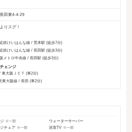
た♪
田東4-4-29
こちらから！
≪≪
よりスグ！
オケルーム♪
近鉄けいはんな線
/
荒本駅
(徒歩7分)
 DAMカラオケルーム♪
近鉄けいはんな線
/
長田駅
(徒歩3分)
って！
阪メトロ中央線
/
長田駅
(徒歩3分)
ルーム
チェンジ
効果♪
/
東大阪ＪＣＴ
(車2分)
号東大阪線
/
長田
(車2分)
あります！
ノベーション♪
ム！
ーニングルームが出現！
ジ
ウォーターサーバー
※一部
り中！
ジチェア
浴室TV
※一部
※一部