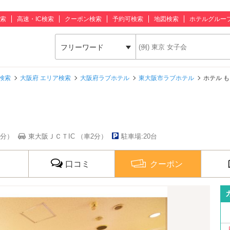
索
高速・IC検索
クーポン検索
予約可検索
地図検索
ホテルグルー
フリーワード
検索
大阪府 エリア検索
大阪府ラブホテル
東大阪市ラブホテル
ホテル 
7分）
東大阪ＪＣＴIC （車2分）
駐車場:20台
口コミ
クーポン