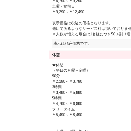
￥6,790～￥9,290
☑ メンバー限定
スイーツ
！
土曜・祝前日
☑宿泊の方は
モーニング
！
￥9,290～￥12,490
☑フリータイムの方は
お食事
！
表示価格は税込の価格となります。
☑
デンマ３種
レンタル！
他店であるようなサービス料は頂いておりま
☑
コスプレ
２着レンタル！
※人数が増える場合は1名様につき50％割り
☑各種ブランド
シャンプー
レン
表示は税込価格です。
☑ 選べる
入浴剤BAR
！
休憩
☑
お菓子
取り放題！
☑
もらって嬉しい秘密の
粗品
！
★休憩
（平日の月曜～金曜）
90分
１Pｔ＝１００円
更に！
から割引！
￥2,190～￥3,790
更に更に！貯めたポイントに応じ
3時間
￥3,490～￥5,890
ブランド品バッグ
や
プレステ4
な
5時間
￥4,790～￥6,890
フリータイム
東大阪で
女子会・ママ会
は
￥5,490～￥8,490
【ももいろのきりん】で！
306号室に