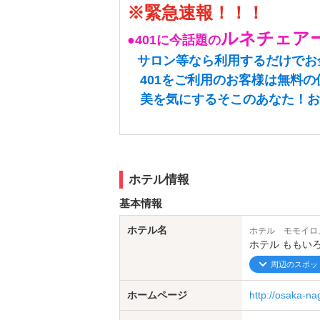
※緊急速報！！！
ルネチェア
●401に今話題の
サロン等なら利用するだけでお
401をご利用のお客様は無料の
美を気にするそこのあなた！お
●JOYSOUNDカラオケ導入！！
これであなたも歌い放題！
喫煙しながらカラオケ出来るなん
ホテル情報
２０２・５０６号室！空いてたら
基本情報
ホテル名
駅から徒歩のお客様は
ホテル モモイロ
ホテル ももい
タクシーをご利用ください。
周辺のスポッ
タクシー割引あります
ホームページ
http://osaka-na
女子に朗報！！