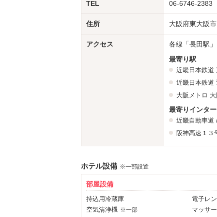
ご要望にお応えして…
TEL
06-6746-2383
リニューアル
洗面ドライヤー
を
しまし
住所
大阪府東大阪市長
公式ホームページは
≫≫
アクセス
各線「長田駅」
★２０３号室 LIVE DAMカラ
最寄り駅
カラオケBOX行くより絶対オトク！！
近畿日本鉄道
★３０６号室 本格卓球台＆LIVE
近畿日本鉄道
ゲーセン
より楽しめる！いい汗かいちゃ
大阪メトロ
大
★４０１号室 コラーゲンライト
最寄りインター
ライトを浴びるだけでアンチエイジング
近畿自動車道
★４０２号室 ボクシングルーム
阪神高速１３
真っ白に燃え尽きれる部屋がきりんには
★４０６号室 禁煙ルーム！
お客様のご要望にお応えして！壁紙もリ
ホテル設備
※一部設置
★５０１号室 エクササイズルー
きりんでバキバキボディになれる！トレ
部屋設備
★５０２号室 漫画ルーム！
持込用冷蔵庫
電子レン
どれだけ読んでも無料！リクエストも承
空気清浄機
マッサー
※一部