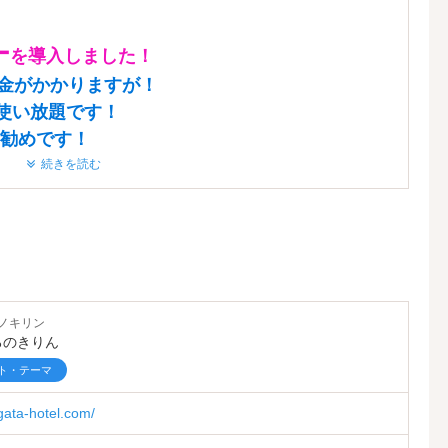
ー
を導入しました！
金がかかりますが！
使い放題です！
勧めです！
続きを読む
て！！！最高！！！
是非とも利用して下さい！
ノキリン
ろのきりん
ト・テーマ
！
gata-hotel.com/