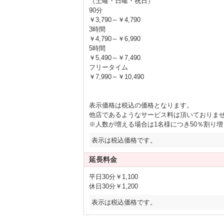
（土曜・日曜・祝日）
本 格 卓 球 台 設
90分
￥3,790～￥4,790
カラオケLIVE DAM導入
3時間
￥4,790～￥6,990
パーティールームに最適
5時間
￥5,490～￥7,490
お電話にてご予約承り中
フリータイム
￥7,990～￥10,490
クーポン
コスパ地域No.１宣言！
表示価格は税込の価格となります。
この価格でこのサービス！お得しかない！
他店であるようなサービス料は頂いておりま
※人数が増える場合は1名様につき50％割り
無料サービス盛りだく
表示は税込価格です。
ウェルカムドリンク＆ポテトは全員無料！
フードメニュー＆スウィーツもリニューア
延長料金
人気映画もエ○も見倒せ！VOD無料見放題
入浴剤BARやコーヒーマシーンも新設！
平日30分￥1,100
休日30分￥1,200
各種メーカーシャンプー無料レンタル！
コスプレはどどんと40着入荷ッ
表示は税込価格です。
当然レンタルは無料！