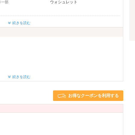
ウォシュレット
※一部
う！
カプセルルーム！
TVゲーム
ったり過ごせます。
続きを読む
Android充電器
こちらから！
≪≪
イプレーヤー
クロームキャスト
ライヤー
ヘアアイロン
♪
♡
続きを読む
利用可
1名利用可
お得なクーポンを利用する