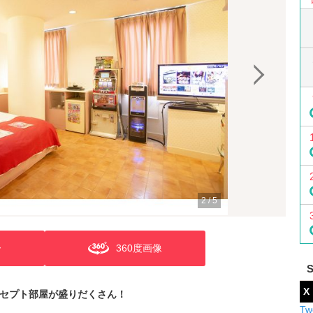
2
/
5
ー
360度画像
X
セプト部屋が盛りだくさん！
Tw