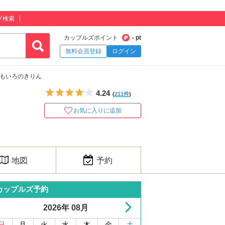
プ検索
カップルズポイント
- pt
無料会員登録
ログイン
ももいろのきりん
5つ星のうち4
4.24
(
211件
)
お気に入りに追加
地図
予約
カップルズ予約
2026年 08月
日
月
火
水
木
金
土