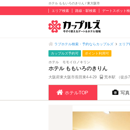
ホテル ももいろのきりん / 東大阪市
エリア検索
路線・駅検索
デートスポット検
ラブホテル検索・予約ならカップルズ
エリア
カップルズ予約可
ポイント利用可
ホテル モモイロノキリン
ホテル ももいろのきりん
大阪府東大阪市長田東4-4-29
荒本駅 （徒歩
ホテルTOP
写真