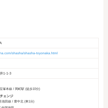
A
asha.com/shasha/shasha-toyonaka.html
1-1-3
宝塚本線
/
岡町駅
(徒歩10分)
チェンジ
号池田線
/
豊中北
(車1分)
/
中国池田