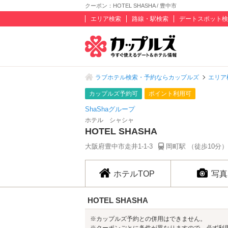
クーポン：HOTEL SHASHA / 豊中市
エリア検索
路線・駅検索
デートスポット検
ラブホテル検索・予約ならカップルズ
エリア
カップルズ予約可
ポイント利用可
ShaShaグループ
ホテル シャシャ
HOTEL SHASHA
大阪府豊中市走井1-1-3
岡町駅 （徒歩10分）
ホテルTOP
写真
HOTEL SHASHA
※カップルズ予約との併用はできません。