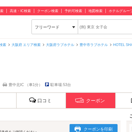
索
高速・IC検索
クーポン検索
予約可検索
地図検索
ホテルグルー
フリーワード
検索
大阪府 エリア検索
大阪府ラブホテル
豊中市ラブホテル
HOTEL SH
豊中北IC （車1分）
駐車場:53台
口コミ
クーポン
クーポンを印刷