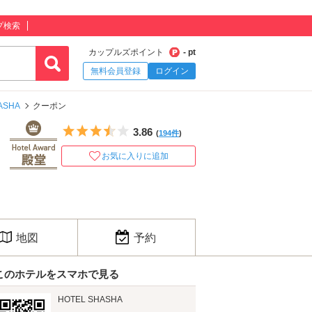
プ検索
カップルズポイント
- pt
無料会員登録
ログイン
ASHA
クーポン
5つ星のうち3.5
3.86
(
194件
)
お気に入りに追加
地図
予約
このホテルをスマホで見る
HOTEL SHASHA