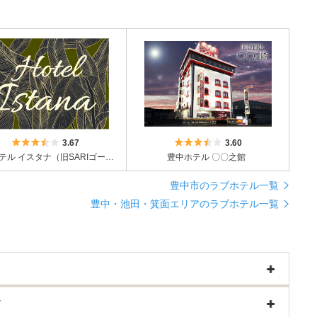
5つ星のうち3.5
5つ星のうち3.5
3.67
3.60
豊中 ホテル イスタナ（旧SARIゴールド）
豊中ホテル 〇〇之館
豊中市のラブホテル一覧
豊中・池田・箕面エリアのラブホテル一覧
す