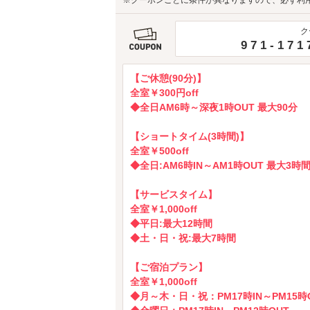
※クーポンごとに条件が異なりますので、必ず利
ク
971-171
【ご休憩(90分)】
全室￥300円off
◆全日AM6時～深夜1時OUT 最大90分
【ショートタイム(3時間)】
全室￥500off
◆全日:AM6時IN～AM1時OUT 最大3時
【サービスタイム】
全室￥1,000off
◆平日:最大12時間
◆土・日・祝:最大7時間
【ご宿泊プラン】
全室￥1,000off
◆月～木・日・祝：PM17時IN～PM15時