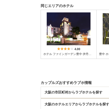
同じエリアのホテル
5つ星のうち4
4.00
ホテル ファインガーデン豊中 伊丹空港
カップルズおすすめラブホ情報
大阪の市区町村からラブホテルを探す
大阪のホテルエリアからラブホテルを探